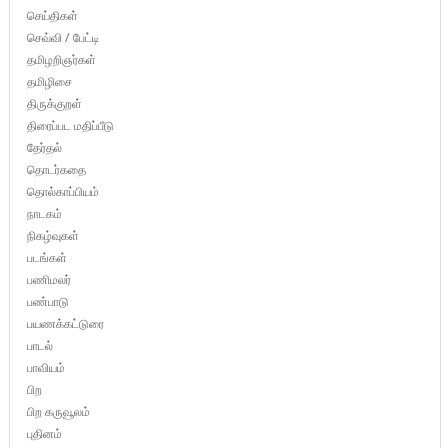
செய்திகள்
செவ்வி / பேட்டி
தமிழறிஞர்கள்
தமிழிசை
திருக்குறள்
திரைப்பட மதிப்பீடு
தேர்தல்
தொடர்கதை
தொல்காப்பியம்
நாடகம்
நிகழ்வுகள்
படங்கள்
பணிமலர்
பண்பாடு
பயணக்கட்டுரை
பாடல்
பாவியம்
பிற
பிற கருவூலம்
புதினம்