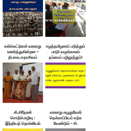
கல்வெட்டுகள் வரலாறு
ஈழத்தமிழரைப் படுத்தும்
உணர்த்துகின்றன –
பாடு! வருங்காலம்
தி.வை.சதாசிவம்
நம்மைப் பழிதூற்றும்!
கி.சிரீதரன்
வரலாறு எழுதுவோர்
சொற்பொழிவு :
தெல்காப்பியம் கற்க
இந்தியத் தொல்லியல்
வேண்டும் – சி.
ஆய்வின் வரலாறு
இலக்குவனார்