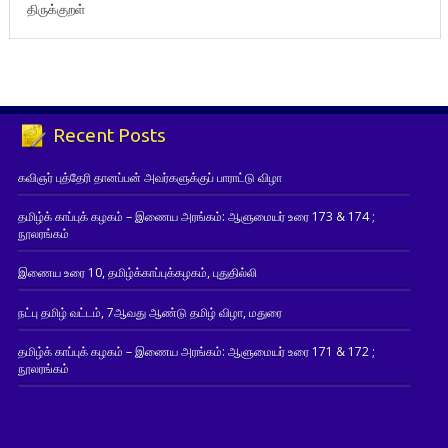
திருக்குறள்
Recent Posts
கவிஞர் புத்தேரி தானப்பன் அவர்களுக்குப் பாராட்டு விழா
தமிழ்க் காப்புக் கழகம் – இணைய அரங்கம்: ஆளுமையர் உரை 173 & 174 ;
நூலரங்கம்
இணைய உரை 10, தமிழ்க்காப்புக்கழகம், புதுதில்லி
நட்பு தமிழ் வட்டம், 7ஆவது ஆண்டு தமிழ் விழா, மதுரை
தமிழ்க் காப்புக் கழகம் – இணைய அரங்கம்: ஆளுமையர் உரை 171 & 172 ;
நூலரங்கம்