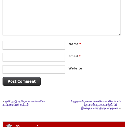
Name
*
Email
*
Website
«
தமிழ்நாடு தமிழ்ச் சங்கங்களின்
தேர்தல் ஆணையம் மலிவான விளம்பரம்
கூட்டமைப்புக் கூட்டம்
தேடாமல் கடமையாற்றட்டும்! –
இலக்குவனார் திருவள்ளுவன்
»