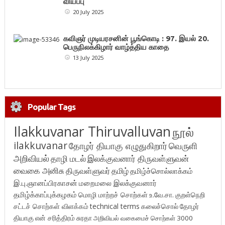
வியப்பு
20 July 2025
கவிஞர் முடியரசனின் பூங்கொடி : 97. இயல் 20.
பெருநிலக்கிழார் வாழ்த்திய காதை
13 July 2025
Popular Tags
Ilakkuvanar Thiruvalluvan
நூல்
ilakkuvanar
தோழர் தியாகு எழுதுகிறார்
வெருளி
அறிவியல்
தாழி மடல்
இலக்குவனார் திருவள்ளுவன்
வைகை அனிசு
திருவள்ளுவர்
தமிழ்
தமிழ்ச்சொல்லாக்கம்
இ.பு.ஞானப்பிரகாசன்
மறைமலை இலக்குவனார்
தமிழ்க்காப்புக்கழகம்
மொழி மாற்றச் சொற்கள்
உ.வே.சா.
குறள்நெறி
சட்டச் சொற்கள் விளக்கம்
technical terms
கலைச்சொல்
தோழர்
தியாகு
என் சரித்திரம்
சுரதா
அறிவியல் வகைமைச் சொற்கள் 3000