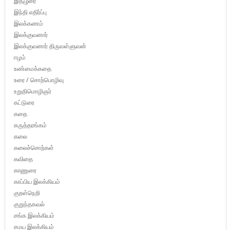
இதழுரை
இந்தி எதிர்ப்பு
இலக்கணம்
இலக்குவனார்
இலக்குவனார் திருவள்ளுவன்
ஈழம்
உண்மைக்கதை
உரை / சொற்பொழிவு
உறுதிமொழிஞர்
கட்டுரை
கதை
கருத்தரங்கம்
கலை
கலைச்சொற்கள்
கவிதை
காணுரை
காப்பிய இலக்கியம்
குறள்நெறி
குறுந்தகவல்
சங்க இலக்கியம்
சமய இலக்கியம்