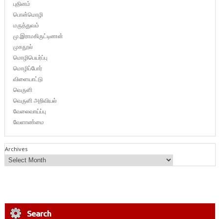
புதினம்
பொன்மொழி
மருத்துவம்
மு.இராமகிருட்டிணன்
முகநூல்
மொழிபெயர்ப்பு
மொழிப்போர்
விளையாட்டு
வெருளி
வெருளி அறிவியல்
வேலைவாய்ப்பு
வேளாண்மை
Archives
Search