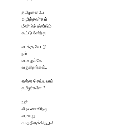
தமிழனையே
அழித்தவர்கள்
மீண்டும் மீண்டும்
கூட்டு சேர்ந்து
வாக்கு கேட்டு
நம்
வாசலுக்கே
வருகிறார்கள்..
என்ன செய்யலாம்
தமிழர்களே..?
உன்
விரலசைவிற்கு
வரலாறு
காத்திருக்கிறது..!