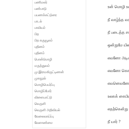
பணிமலர்
உன் மொழி உன
பண்பாடு
பயணக்கட்டுரை
நீ வாழ்ந்த வ
பாடல்
பாவியம்
நீ படைத்த 
பிற
பிற கருவூலம்
ஒன்றுமே யி
புதினம்
புதினம்
எவனோ அடிக
பொன்மொழி
மருத்துவம்
எவனோ கொல்
மு.இராமகிருட்டிணன்
முகநூல்
எவனெவனோ 
மொழிபெயர்ப்பு
மொழிப்போர்
உலகக் கைபிட
விளையாட்டு
வெருளி
எதற்கென்ற
வெருளி அறிவியல்
வேலைவாய்ப்பு
நீ யார் ?
வேளாண்மை