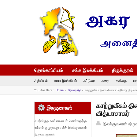
தொல்காப்பியம்
சங்க இலக்கியம்
திருக்குறள்
அறிவியல்
சமய இலக்கியம்
கட்டுரை
கதை
கவிதை
பா
You Are Here :
Home
»
அயல்நாடு
»
காற்றுவீசும் திசையெல்லாம் நின்று நீயும
காற்றுவீசும் த
இதழுரைகள்
வித்யாசாகர்
சமற்கிருத உண்மையைச் சொல்வதற்கு
இலக்குவனார் திரு
உள்ளம் குமுறுவது ஏன்?- இலக்குவனார்
திருவள்ளுவன்