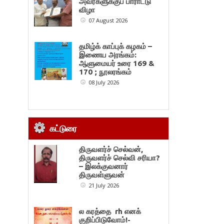
அவர்களுக்குப் பாராட்டு
விழா
07 August 2026
தமிழ்க் காப்புக் கழகம் –
இணைய அரங்கம்:
ஆளுமையர் உரை 169 &
170 ; நூலரங்கம்
08 July 2026
கட்டுரை
திருவளர்ச் செல்வன்,
திருவளர்ச் செல்வி சரியா?
– இலக்குவனார்
திருவள்ளுவன்
21 July 2026
ல கரத்தை rh எனக்
குறிப்பிடுவோம்!-