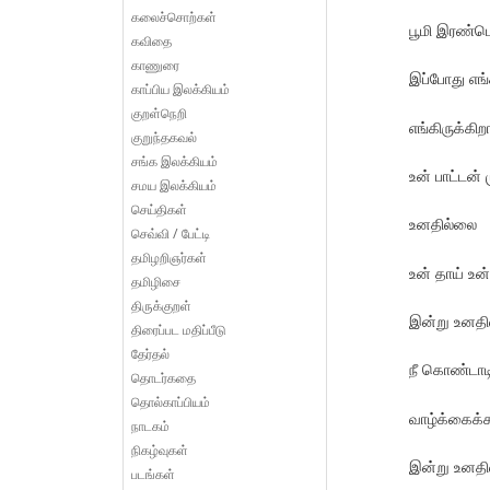
கலைச்சொற்கள்
பூமி இரண்டெ
கவிதை
காணுரை
இப்போது எங்க
காப்பிய இலக்கியம்
குறள்நெறி
எங்கிருக்கி
குறுந்தகவல்
சங்க இலக்கியம்
உன் பாட்டன்
சமய இலக்கியம்
செய்திகள்
உனதில்லை
செவ்வி / பேட்டி
தமிழறிஞர்கள்
உன் தாய் உன
தமிழிசை
திருக்குறள்
இன்று உனதி
திரைப்பட மதிப்பீடு
தேர்தல்
நீ கொண்டாட
தொடர்கதை
தொல்காப்பியம்
வாழ்க்கைக்
நாடகம்
நிகழ்வுகள்
இன்று உனதி
படங்கள்