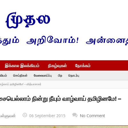
இக்கால இலக்கியம்
நிகழ்வுகள்
நோக்கம்
வியம்
செய்திகள்
வேலைவாய்ப்பு
பிற
தொடர்பு
் வாழ்வாய் தமிழினமே! – வித்யாசாகர்
ிசையெல்லாம் நின்று நீயும் வாழ்வாய் தமிழினமே! –
வள்ளுவன்
06 September 2015
No Comment