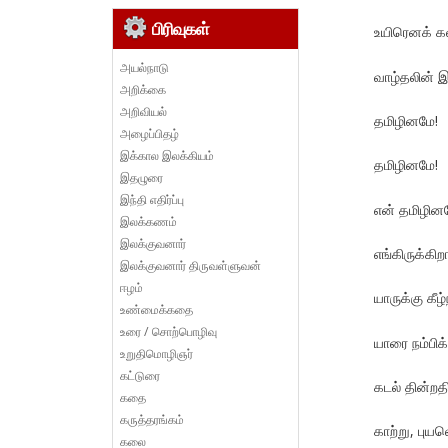
பிரிவுகள்
உயிரெனக் கல
அயல்நாடு
வாழ்தலின் இ
அறிக்கை
அறிவியல்
தமிழினமே!
அழைப்பிதழ்
இக்கால இலக்கியம்
தமிழினமே!
இதழுரை
இந்தி எதிர்ப்பு
என் தமிழின
இலக்கணம்
இலக்குவனார்
எங்கிருக்கி
இலக்குவனார் திருவள்ளுவன்
ஈழம்
யாருக்கு கீழ
உண்மைக்கதை
உரை / சொற்பொழிவு
யாரை நம்பிக
உறுதிமொழிஞர்
கட்டுரை
கடல் தின்றத
கதை
கருத்தரங்கம்
காற்று, புய
கலை