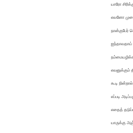
யாரோ சிரிக்கு
எவனோ முறைக்
நான்குபேர் ச
ஐந்தாவதாய்
நம்மையழிக்
எவனுக்கும் 
கூடி நின்றால
எப்படி அடிப்ப
எதைத் தடுப்
யாருக்கு அஞ