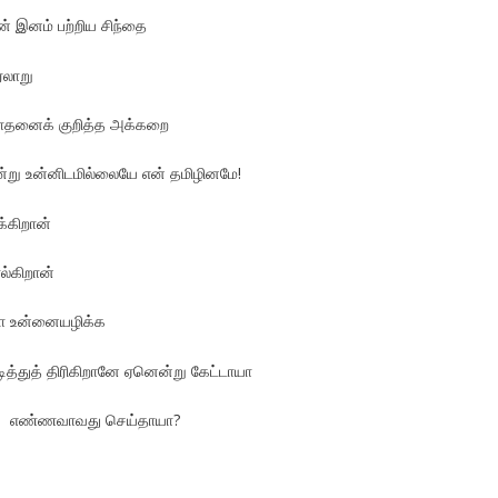
் இனம் பற்றிய சிந்தை
ரலாறு
சாதனைக் குறித்த அக்கறை
ன்று உன்னிடமில்லையே என் தமிழினமே!
்கிறான்
கிறான்
உன்னையழிக்க
ித்துத் திரிகிறானே ஏனென்று கேட்டாயா
ு எண்ணவாவது செய்தாயா?