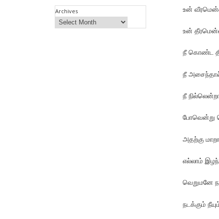
உன் வீரமென
Archives
உன் தீரமென
நீ கொண்ட 
நீ அசைந்தா
நீ நில்லென்றா
போவென்று ச
அதற்கு மாற
எல்லாம் இழந
வெறுமனே நால
நடக்கும் நீ