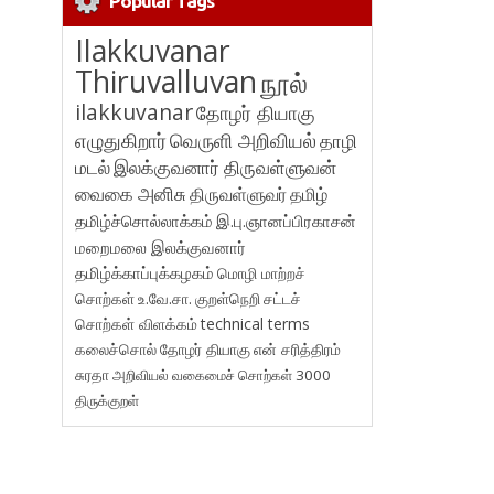
Popular Tags
Ilakkuvanar
Thiruvalluvan
நூல்
ilakkuvanar
தோழர் தியாகு
எழுதுகிறார்
வெருளி அறிவியல்
தாழி
மடல்
இலக்குவனார் திருவள்ளுவன்
வைகை அனிசு
திருவள்ளுவர்
தமிழ்
தமிழ்ச்சொல்லாக்கம்
இ.பு.ஞானப்பிரகாசன்
மறைமலை இலக்குவனார்
தமிழ்க்காப்புக்கழகம்
மொழி மாற்றச்
சொற்கள்
உ.வே.சா.
குறள்நெறி
சட்டச்
சொற்கள் விளக்கம்
technical terms
கலைச்சொல்
தோழர் தியாகு
என் சரித்திரம்
சுரதா
அறிவியல் வகைமைச் சொற்கள் 3000
திருக்குறள்