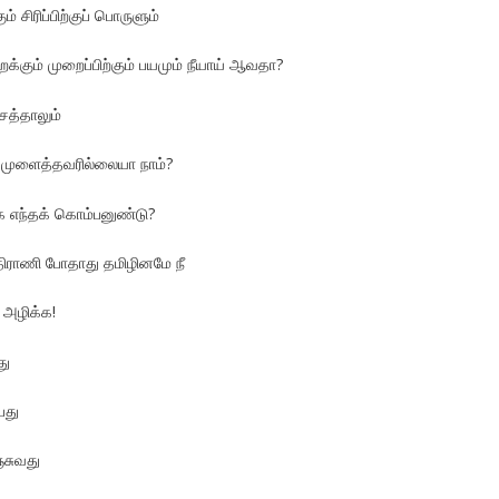
ம் சிரிப்பிற்குப் பொருளும்
கும் முறைப்பிற்கும் பயமும் நீயாய் ஆவதா?
ெத்தாலும்
 முளைத்தவரில்லையா நாம்?
க எந்தக் கொம்பனுண்டு?
திராணி போதாது தமிழினமே நீ
் அழிக்க!
து
பது
்சுவது