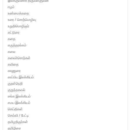
இலக்குவனார் திருவள்ளுவன்
ஈழம்
உண்மைக்கதை
உரை / சொற்பொழிவு
உறுதிமொழிஞர்
கட்டுரை
கதை
கருத்தரங்கம்
கலை
கலைச்சொற்கள்
கவிதை
காணுரை
காப்பிய இலக்கியம்
குறள்நெறி
குறுந்தகவல்
சங்க இலக்கியம்
சமய இலக்கியம்
செய்திகள்
செவ்வி / பேட்டி
தமிழறிஞர்கள்
தமிழிசை