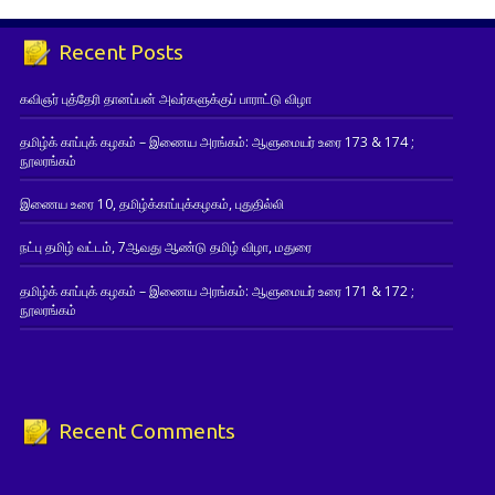
Recent Posts
கவிஞர் புத்தேரி தானப்பன் அவர்களுக்குப் பாராட்டு விழா
தமிழ்க் காப்புக் கழகம் – இணைய அரங்கம்: ஆளுமையர் உரை 173 & 174 ;
நூலரங்கம்
இணைய உரை 10, தமிழ்க்காப்புக்கழகம், புதுதில்லி
நட்பு தமிழ் வட்டம், 7ஆவது ஆண்டு தமிழ் விழா, மதுரை
தமிழ்க் காப்புக் கழகம் – இணைய அரங்கம்: ஆளுமையர் உரை 171 & 172 ;
நூலரங்கம்
Recent Comments