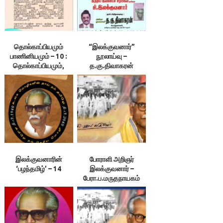
தொல்காப்பியமும்
“இலக்குவனார்”
பாணினியமும் – 10 :
நூலாய்வு –
தொல்காப்பியமும்,
த.கு.திவாகரன்
திருக்குறளும்
தமிழர்களின் இரண்டு
கண்களாகும். –
இலக்குவனார்
திருவள்ளுவன்
இலக்குவனாரின்
போராளி அறிஞர்
‘பழந்தமிழ்’ – 14
இலக்குவனார் –
பேரா.ப.மருதநாயகம்