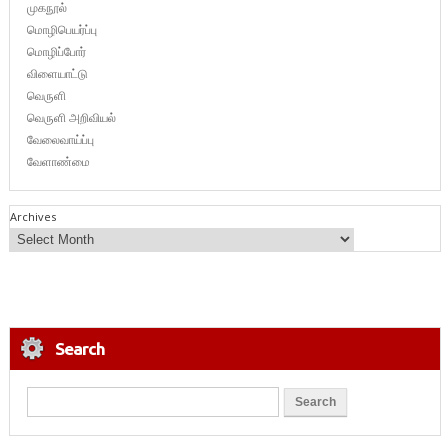
முகநூல்
மொழிபெயர்ப்பு
மொழிப்போர்
விளையாட்டு
வெருளி
வெருளி அறிவியல்
வேலைவாய்ப்பு
வேளாண்மை
Archives
Search