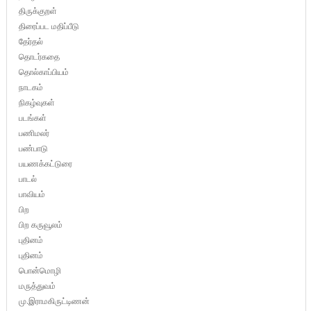
திருக்குறள்
திரைப்பட மதிப்பீடு
தேர்தல்
தொடர்கதை
தொல்காப்பியம்
நாடகம்
நிகழ்வுகள்
படங்கள்
பணிமலர்
பண்பாடு
பயணக்கட்டுரை
பாடல்
பாவியம்
பிற
பிற கருவூலம்
புதினம்
புதினம்
பொன்மொழி
மருத்துவம்
மு.இராமகிருட்டிணன்