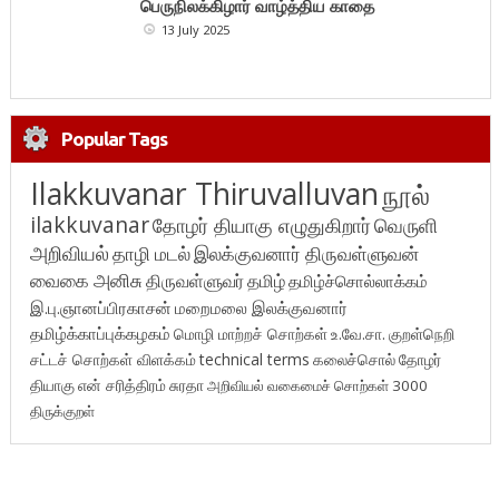
பெருநிலக்கிழார் வாழ்த்திய காதை
13 July 2025
Popular Tags
Ilakkuvanar Thiruvalluvan
நூல்
ilakkuvanar
தோழர் தியாகு எழுதுகிறார்
வெருளி
அறிவியல்
தாழி மடல்
இலக்குவனார் திருவள்ளுவன்
வைகை அனிசு
திருவள்ளுவர்
தமிழ்
தமிழ்ச்சொல்லாக்கம்
இ.பு.ஞானப்பிரகாசன்
மறைமலை இலக்குவனார்
தமிழ்க்காப்புக்கழகம்
மொழி மாற்றச் சொற்கள்
உ.வே.சா.
குறள்நெறி
சட்டச் சொற்கள் விளக்கம்
technical terms
கலைச்சொல்
தோழர்
தியாகு
என் சரித்திரம்
சுரதா
அறிவியல் வகைமைச் சொற்கள் 3000
திருக்குறள்