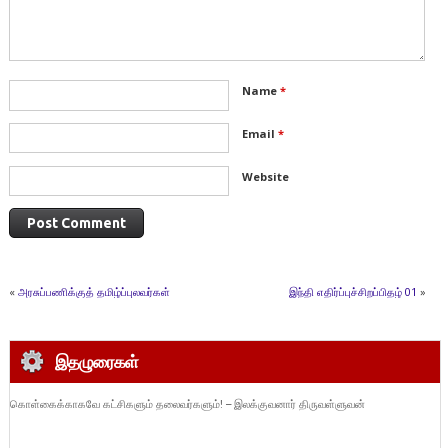
Name
*
Email
*
Website
«
அரசுப்பணிக்குத் தமிழ்ப்புலவர்கள்
இந்தி எதிர்ப்புச்சிறப்பிதழ் 01
»
இதழுரைகள்
கொள்கைக்காகவே கட்சிகளும் தலைவர்களும்! – இலக்குவனார் திருவள்ளுவன்