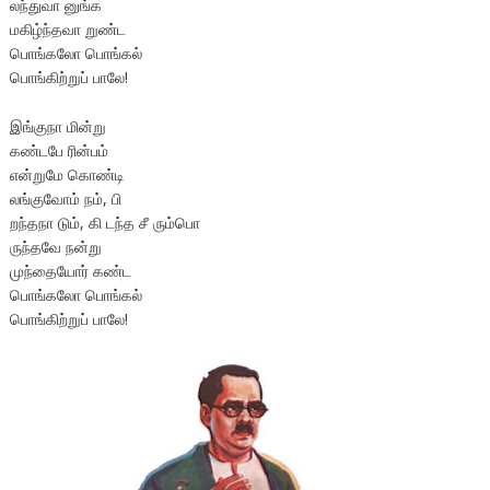
லந்துவா னுங்க
மகிழ்ந்தவா றுண்ட
பொங்கலோ பொங்கல்
பொங்கிற்றுப் பாலே!
இங்குநா மின்று
கண்டபே ரின்பம்
என்றுமே கொண்டி
லங்குவோம் நம், பி
றந்தநா டும், கி டந்த சீ ரும்பொ
ருந்தவே நன்று
முந்தையோர் கண்ட
பொங்கலோ பொங்கல்
பொங்கிற்றுப் பாலே!