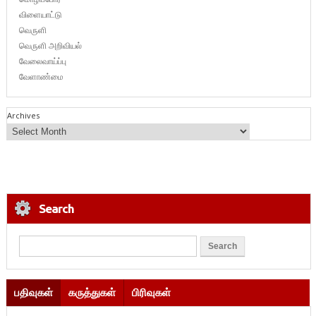
விளையாட்டு
வெருளி
வெருளி அறிவியல்
வேலைவாய்ப்பு
வேளாண்மை
Archives
Search
பதிவுகள்
கருத்துகள்
பிரிவுகள்