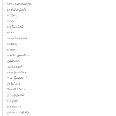
உரை / சொற்பொழிவு
உறுதிமொழிஞர்
கட்டுரை
கதை
கருத்தரங்கம்
கலை
கலைச்சொற்கள்
கவிதை
காணுரை
காப்பிய இலக்கியம்
குறள்நெறி
குறுந்தகவல்
சங்க இலக்கியம்
சமய இலக்கியம்
செய்திகள்
செவ்வி / பேட்டி
தமிழறிஞர்கள்
தமிழிசை
திருக்குறள்
திரைப்பட மதிப்பீடு