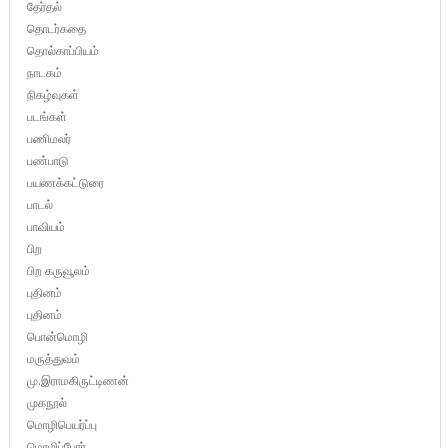
தேர்தல்
தொடர்கதை
தொல்காப்பியம்
நாடகம்
நிகழ்வுகள்
படங்கள்
பணிமலர்
பண்பாடு
பயணக்கட்டுரை
பாடல்
பாவியம்
பிற
பிற கருவூலம்
புதினம்
புதினம்
பொன்மொழி
மருத்துவம்
மு.இராமகிருட்டிணன்
முகநூல்
மொழிபெயர்ப்பு
மொழிப்போர்