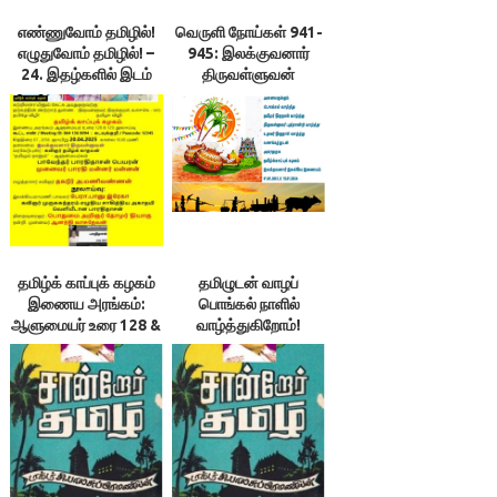
எண்ணுவோம் தமிழில்!
வெருளி நோய்கள் 941-
எழுதுவோம் தமிழில்! –
945: இலக்குவனார்
24. இதழ்களில் இடம்
திருவள்ளுவன்
பெறும்
தமிழ்க்கொலைகள் -1:
இலக்குவனார்
திருவள்ளுவன்
தமிழ்க் காப்புக் கழகம்
தமிழுடன் வாழப்
இணைய அரங்கம்:
பொங்கல் நாளில்
ஆளுமையர் உரை 128 &
வாழ்த்துகிறோம்!
129; நூலாய்வு