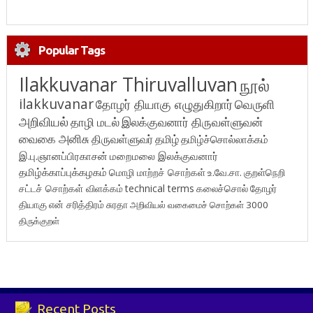
Popular Tags
Ilakkuvanar Thiruvalluvan
நூல்
ilakkuvanar
தோழர் தியாகு எழுதுகிறார்
வெருளி
அறிவியல்
தாழி மடல்
இலக்குவனார் திருவள்ளுவன்
வைகை அனிசு
திருவள்ளுவர்
தமிழ்
தமிழ்ச்சொல்லாக்கம்
இ.பு.ஞானப்பிரகாசன்
மறைமலை இலக்குவனார்
தமிழ்க்காப்புக்கழகம்
மொழி மாற்றச் சொற்கள்
உ.வே.சா.
குறள்நெறி
சட்டச் சொற்கள் விளக்கம்
technical terms
கலைச்சொல்
தோழர்
தியாகு
என் சரித்திரம்
சுரதா
அறிவியல் வகைமைச் சொற்கள் 3000
திருக்குறள்
Recent Posts