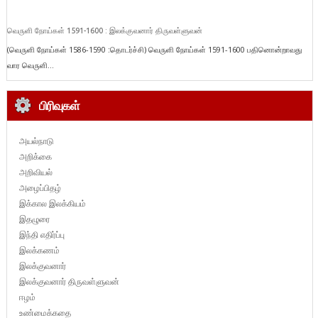
வெருளி நோய்கள் 1591-1600 : இலக்குவனார் திருவள்ளுவன்
(வெருளி நோய்கள் 1586-1590 :தொடர்ச்சி) வெருளி நோய்கள் 1591-1600 பதினொன்றாவது
வார வெருளி...
பிரிவுகள்
அயல்நாடு
அறிக்கை
அறிவியல்
அழைப்பிதழ்
இக்கால இலக்கியம்
இதழுரை
இந்தி எதிர்ப்பு
இலக்கணம்
இலக்குவனார்
இலக்குவனார் திருவள்ளுவன்
ஈழம்
உண்மைக்கதை