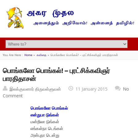
You Are Here :
Home
»
கவிதை
»
பொங்கலோ பொங்கல்! – புரட்சிக்கவிஞர் பாரதிதாசன்
பொங்கலோ பொங்கல்! – புரட்சிக்கவிஞர்
பாரதிதாசன்
இலக்குவனார் திருவள்ளுவன்
11 January 2015
No
Comment
பொங்கலோ பொங்கல்
என்றுபா டுங்கள்
மன்றிலா டுங்கள்
எங்கள்நா டெங்கள்
அன்புநா டென்று