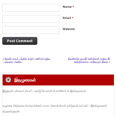
Name
*
Email
*
Website
«
தேனி மாவட்டத்தில் கடும் பனிப்பொழிவு
தேனியில் குடிநீர் ஊர்திகள் கழிவு நீர்
– வைகை அனிசு
ஊர்திகளாக மாறிவரும் நிலை
»
இதழுரைகள்
இதுதான் மக்களாட்சியா? – தமிழ்ப்போராளி பேராசிரியர் சி.இலக்குவனார்
எழுவரை விடுதலை செய்தபின்னர் பாசக அமைச்சர்கள் தமிழ்நாடு வரட்டும் – இலக்குவனார்
திருவள்ளுவன்