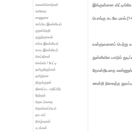
கலைச்சொற்கள்
இங்குன்னை விட்டிங்கே ய
கவிதை
காணுரை
பொங்கு கடலே புகல்.(1
காப்பிய இலக்கியம்
குறள்நெறி
குறுந்தகவல்
சங்க இலக்கியம்
வள்ளுவனைப் பெற்று வ
சமய இலக்கியம்
செய்திகள்
துள்ளிவிள யாடும் துடி
செவ்வி / பேட்டி
தமிழறிஞர்கள்
தோன்றியதை எண்ணுங்க
தமிழிசை
திருக்குறள்
ஊன்றி நிலைத்த துவப்பு
திரைப்பட மதிப்பீடு
தேர்தல்
தொடர்கதை
தொல்காப்பியம்
நாடகம்
நிகழ்வுகள்
படங்கள்