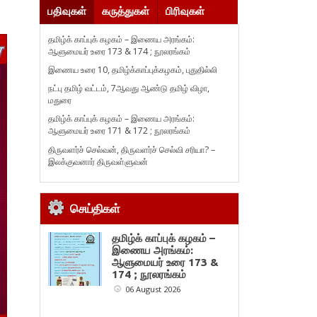
பதிவுகள்
கருத்துகள்
பிரிவுகள்
தமிழ்க் காப்புக் கழகம் – இணைய அரங்கம்:
ஆளுமையர் உரை 173 & 174 ; நூலரங்கம்
இணைய உரை 10, தமிழ்க்காப்புக்கழகம், புதுதில்லி
நட்பு தமிழ் வட்டம், 7ஆவது ஆண்டு தமிழ் விழா,
மதுரை
தமிழ்க் காப்புக் கழகம் – இணைய அரங்கம்:
ஆளுமையர் உரை 171 & 172 ; நூலரங்கம்
திருவளர்ச் செல்வன், திருவளர்ச் செல்வி சரியா? –
இலக்குவனார் திருவள்ளுவன்
செய்திகள்
தமிழ்க் காப்புக் கழகம் –
இணைய அரங்கம்:
ஆளுமையர் உரை 173 &
174 ; நூலரங்கம்
06 August 2026