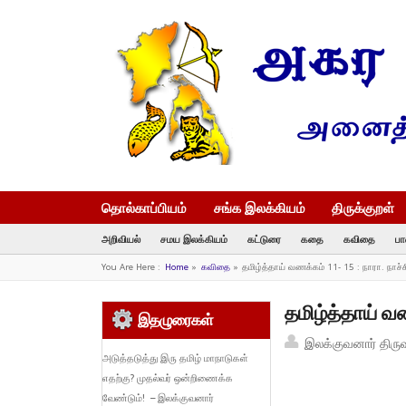
தொல்காப்பியம்
சங்க இலக்கியம்
திருக்குறள்
அறிவியல்
சமய இலக்கியம்
கட்டுரை
கதை
கவிதை
பா
You Are Here :
Home
»
கவிதை
»
தமிழ்த்தாய் வணக்கம் 11- 15 : நாரா. நாச்ச
தமிழ்த்தாய் வண
இதழுரைகள்
இலக்குவனார் திரு
அடுத்தடுத்து இரு தமிழ் மாநாடுகள்
எதற்கு? முதல்வர் ஒன்றிணைக்க
வேண்டும்! – இலக்குவனார்