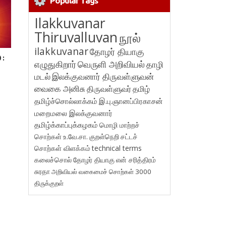
Popular Tags
Ilakkuvanar
Thiruvalluvan
நூல்
ilakkuvanar
தோழர் தியாகு
 :
எழுதுகிறார்
வெருளி அறிவியல்
தாழி
மடல்
இலக்குவனார் திருவள்ளுவன்
வைகை அனிசு
திருவள்ளுவர்
தமிழ்
தமிழ்ச்சொல்லாக்கம்
இ.பு.ஞானப்பிரகாசன்
மறைமலை இலக்குவனார்
தமிழ்க்காப்புக்கழகம்
மொழி மாற்றச்
சொற்கள்
உ.வே.சா.
குறள்நெறி
சட்டச்
சொற்கள் விளக்கம்
technical terms
கலைச்சொல்
தோழர் தியாகு
என் சரித்திரம்
சுரதா
அறிவியல் வகைமைச் சொற்கள் 3000
திருக்குறள்