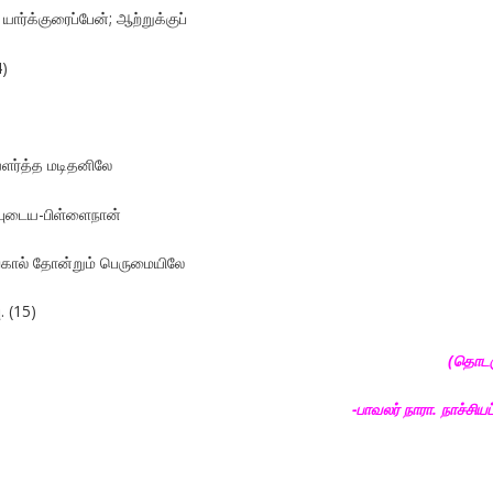
ார்க்குரைப்பேன்; ஆற்றுக்குப்
4)
ளர்த்த மடிதனிலே
ப்புடைய-பிள்ளைநான்
ால் தோன்றும் பெருமையிலே
. (15)
(தொடர
-பாவலர் நாரா. நாச்சியப