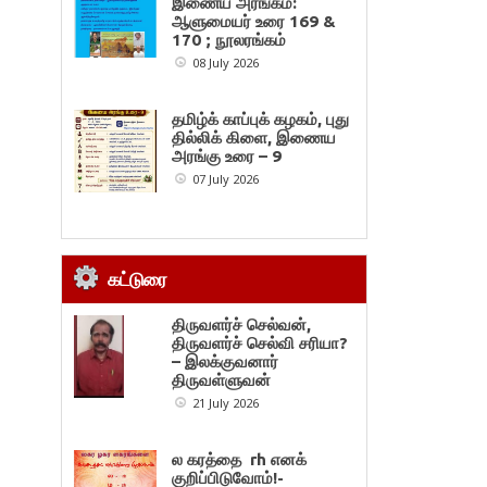
இணைய அரங்கம்:
ஆளுமையர் உரை 169 &
170 ; நூலரங்கம்
08 July 2026
தமிழ்க் காப்புக் கழகம், புது
தில்லிக் கிளை, இணைய
அரங்கு உரை – 9
07 July 2026
கட்டுரை
திருவளர்ச் செல்வன்,
திருவளர்ச் செல்வி சரியா?
– இலக்குவனார்
திருவள்ளுவன்
21 July 2026
ல கரத்தை rh எனக்
குறிப்பிடுவோம்!-