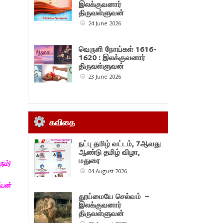
இலக்குவனார்
திருவள்ளுவன்
24 June 2026
வெருளி நோய்கள் 1616-
1620 : இலக்குவனார்
திருவள்ளுவன்
23 June 2026
கவிதை
நட்பு தமிழ் வட்டம், 7ஆவது
ஆண்டு தமிழ் விழா,
மதுரை
ும்)
04 August 2026
்பன்
தூய்மையே செல்வம் –
இலக்குவனார்
திருவள்ளுவன்