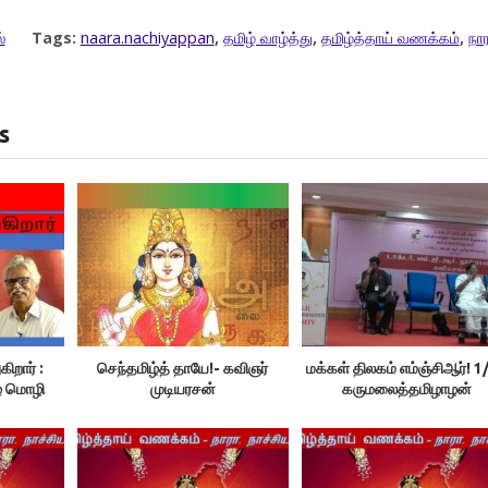
்
Tags:
naara.nachiyappan
,
தமிழ் வாழ்த்து
,
தமிழ்த்தாய் வணக்கம்
,
நார
s
ிறார் :
செந்தமிழ்த் தாயே!- கவிஞர்
மக்கள் திலகம் எம்ஞ்சிஆர்! 1
ழ் மொழி
முடியரசன்
கருமலைத்தமிழாழன்