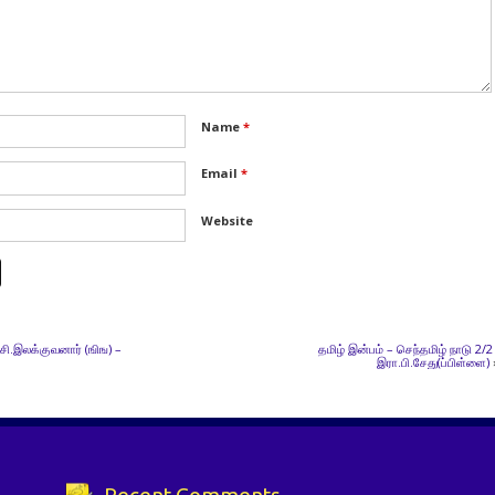
Name
*
Email
*
Website
 சி.இலக்குவனார் (ஙிங) –
தமிழ் இன்பம் – செந்தமிழ் நாடு 2/2 
இரா.பி.சேது(ப்பிள்ளை)