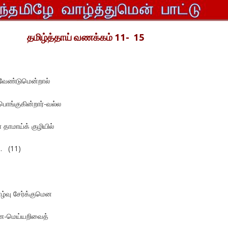
தமிழ்த்தாய் வணக்கம் 11- 15
 வேண்டுமென்றால்
 பொங்குகின்றார்-வல்ல
 தாமாய்க் குழியில்
ு. (11)
வாழ்வு சேர்க்குமென
ாண-மெய்யறிவைத்