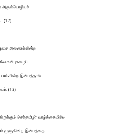
ழே அருள்பொழியச்
. (12)
ஞ்சை அணைக்கின்ற
ிவே-உன்புகழைப்
 பாய்கின்ற இன்பத்தால்
ம். (13)
ிருக்கும் செந்தமிழர் வாழ்க்கையிலே
ம் மூளுகின்ற-இன்பத்தை