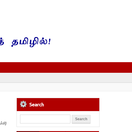
Search
்சி)