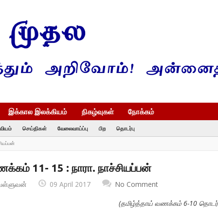
இக்கால இலக்கியம்
நிகழ்வுகள்
நோக்கம்
வியம்
செய்திகள்
வேலைவாய்ப்பு
பிற
தொடர்பு
ியப்பன்
க்கம் 11- 15 : நாரா. நாச்சியப்பன்
வள்ளுவன்
09 April 2017
No Comment
(
தமிழ்த்தாய் வணக்கம் 6-10
தொடர்ச