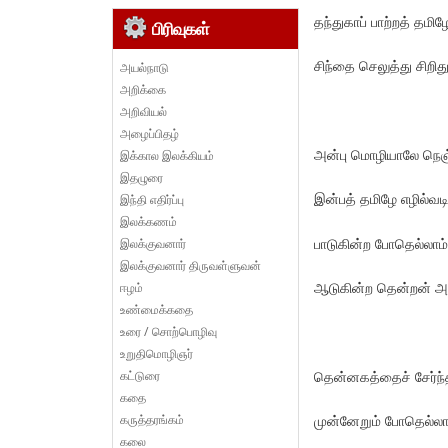
தந்துகாப் பாற்றத் தமி
பிரிவுகள்
சிந்தை செலுத்து சிறிது
அயல்நாடு
அறிக்கை
அறிவியல்
அழைப்பிதழ்
அன்பு மொழியாலே நெ
இக்கால இலக்கியம்
இதழுரை
இன்பத் தமிழே எழில்வட
இந்தி எதிர்ப்பு
இலக்கணம்
பாடுகின்ற போதெல்லாம்
இலக்குவனார்
இலக்குவனார் திருவள்ளுவன்
ஆடுகின்ற தென்றன் அக
ஈழம்
உண்மைக்கதை
உரை / சொற்பொழிவு
உறுதிமொழிஞர்
கட்டுரை
தென்னகத்தைச் சேர்ந்த
கதை
கருத்தரங்கம்
முன்னேறும் போதெல்லா
கலை