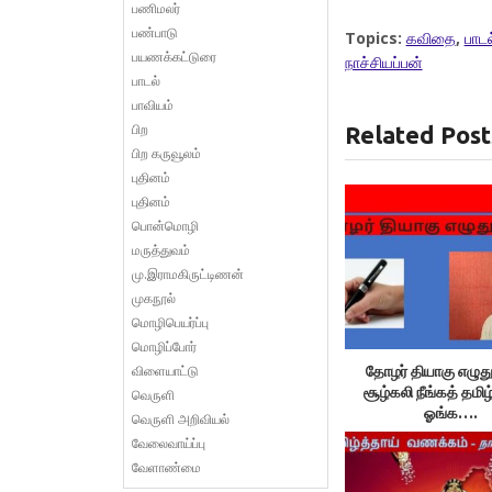
பணிமலர்
பண்பாடு
Topics:
கவிதை
,
பாடல
பயணக்கட்டுரை
நாச்சியப்பன்
பாடல்
பாவியம்
பிற
Related Post
பிற கருவூலம்
புதினம்
புதினம்
பொன்மொழி
மருத்துவம்
மு.இராமகிருட்டிணன்
முகநூல்
மொழிபெயர்ப்பு
மொழிப்போர்
விளையாட்டு
தோழர் தியாகு எழுதுக
சூழ்கலி நீங்கத் தமி
வெருளி
ஓங்க….
வெருளி அறிவியல்
வேலைவாய்ப்பு
வேளாண்மை