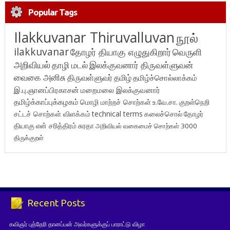
Popular Tags
Ilakkuvanar Thiruvalluvan
நூல்
ilakkuvanar
தோழர் தியாகு எழுதுகிறார்
வெருளி
அறிவியல்
தாழி மடல்
இலக்குவனார் திருவள்ளுவன்
வைகை அனிசு
திருவள்ளுவர்
தமிழ்
தமிழ்ச்சொல்லாக்கம்
இ.பு.ஞானப்பிரகாசன்
மறைமலை இலக்குவனார்
தமிழ்க்காப்புக்கழகம்
மொழி மாற்றச் சொற்கள்
உ.வே.சா.
குறள்நெறி
சட்டச் சொற்கள் விளக்கம்
technical terms
கலைச்சொல்
தோழர்
தியாகு
என் சரித்திரம்
சுரதா
அறிவியல் வகைமைச் சொற்கள் 3000
திருக்குறள்
Recent Posts
கவிஞர் புத்தேரி தானப்பன் அவர்களுக்குப் பாராட்டு விழா