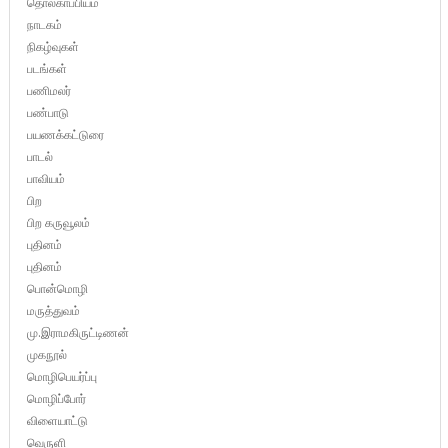
தொல்காப்பியம்
நாடகம்
நிகழ்வுகள்
படங்கள்
பணிமலர்
பண்பாடு
பயணக்கட்டுரை
பாடல்
பாவியம்
பிற
பிற கருவூலம்
புதினம்
புதினம்
பொன்மொழி
மருத்துவம்
மு.இராமகிருட்டிணன்
முகநூல்
மொழிபெயர்ப்பு
மொழிப்போர்
விளையாட்டு
வெருளி