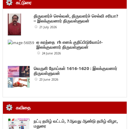
கட்டுரை
திருவளர்ச் செல்வன், திருவளர்ச் செல்வி சரியா?
– இலக்குவனார் திருவள்ளுவன்
21 July 2026
ல கரத்தை rh எனக் குறிப்பிடுவோம்!-
இலக்குவனார் திருவள்ளுவன்
24 June 2026
வெருளி நோய்கள் 1616-1620 : இலக்குவனார்
திருவள்ளுவன்
23 June 2026
கவிதை
நட்பு தமிழ் வட்டம், 7ஆவது ஆண்டு தமிழ் விழா,
மதுரை