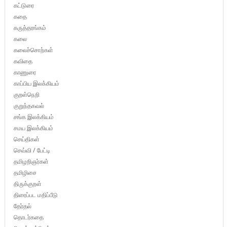
கட்டுரை
கதை
கருத்தரங்கம்
கலை
கலைச்சொற்கள்
கவிதை
காணுரை
காப்பிய இலக்கியம்
குறள்நெறி
குறுந்தகவல்
சங்க இலக்கியம்
சமய இலக்கியம்
செய்திகள்
செவ்வி / பேட்டி
தமிழறிஞர்கள்
தமிழிசை
திருக்குறள்
திரைப்பட மதிப்பீடு
தேர்தல்
தொடர்கதை