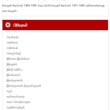
(வெருளி நோய்கள் 1586-1590 :தொடர்ச்சி) வெருளி நோய்கள் 1591-1600 பதினொன்றாவது
வார வெருளி...
பிரிவுகள்
அயல்நாடு
அறிக்கை
அறிவியல்
அழைப்பிதழ்
இக்கால இலக்கியம்
இதழுரை
இந்தி எதிர்ப்பு
இலக்கணம்
இலக்குவனார்
இலக்குவனார் திருவள்ளுவன்
ஈழம்
உண்மைக்கதை
உரை / சொற்பொழிவு
உறுதிமொழிஞர்