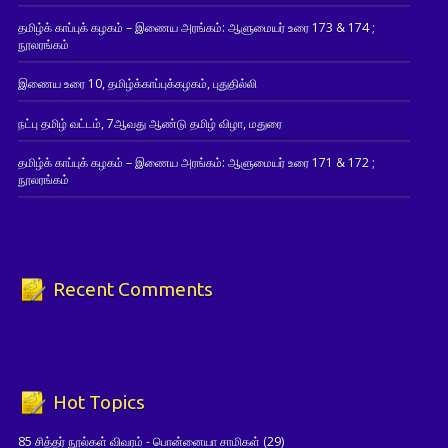
தமிழ்க் காப்புக் கழகம் – இணைய அரங்கம்: ஆளுமையர் உரை 173 & 174 ;
நூலரங்கம்
இணைய உரை 10, தமிழ்க்காப்புக்கழகம், புதுதில்லி
நட்பு தமிழ் வட்டம், 7ஆவது ஆண்டு தமிழ் விழா, மதுரை
தமிழ்க் காப்புக் கழகம் – இணைய அரங்கம்: ஆளுமையர் உரை 171 & 172 ;
நூலரங்கம்
Recent Comments
Hot Topics
85 சித்தர் நூல்கள் விவரம் - பொன்னையா சாமிகள்
(29)