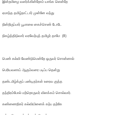
இன்றமிழை வளர்க்கின்றோம் யாங்க ளென்றே
ஏமாந்த தமிழ்நாட்டார் முன்னே வந்து
நின்றிருப்பார் பூமாலை கைச்செண் டோடே
நிகழ்த்திடுவார் வரவேற்புத் தமிழர் தாமே (8)
பெண் கல்வி வேண்டுமென்றே ஒருவர் சொன்னால்
பெரியவளாய் ஆகும்வரை படிப்ப தென்று
தண்டமிழ்க்குப் பண்டிதர்கள் உரைவ குத்த
தந்திரம்போல் மற்றொருவர் விளக்கம் சொல்வார்.
கண்ணைநிகர் கல்வியினைக் கற்ப தற்கே