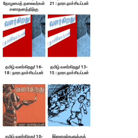
தோழமைத் தலைவர்கள்
21 : நாரா.நாச்சியப்பன்
சனாதனத்திற்கு
எதிராகப் பேசி
வருகிறார்களே! ++ 123.
நிறைவான செய்தி
என்ன? – இலக்குவனார்
திருவள்ளுவன்
தமிழ் வளர்கிறது! 16-
தமிழ் வளர்கிறது! 13-
18 : நாரா.நாச்சியப்பன்
15 : நாரா.நாச்சியப்பன்
தமிழ் வளர்கிறது! 10-
இளைஞர்களுக்குத்