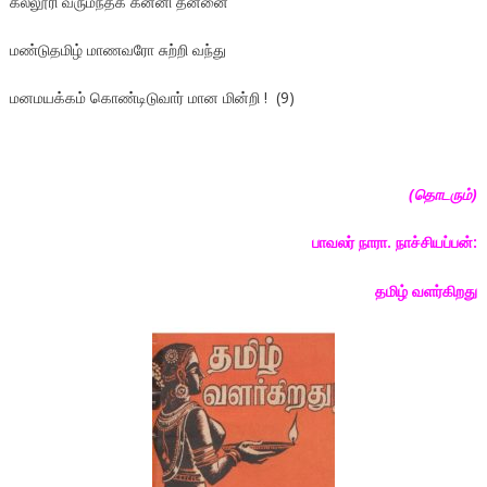
கல்லூரி வருமந்தக் கன்னி தன்னை
மண்டுதமிழ் மாணவரோ சுற்றி வந்து
மனமயக்கம் கொண்டிடுவார் மான மின்றி ! (9)
(
தொடரும்)
பாவலர் நாரா. நாச்சியப்பன்:
தமிழ் வளர்கிறது