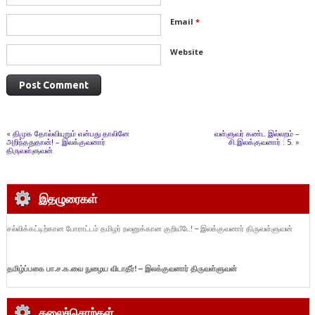
Email
*
Website
«
திமுக தோல்வியுறும் என்பது தாலினே
வள்ளுவர் கண்ட இல்லறம் –
அறிந்ததுதான்! – இலக்குவனார்
சி.இலக்குவனார் : 5.
»
திருவள்ளுவன்
இதழுரைகள்
சல்லிக்கட்டிற்கான போராட்டம் தமிழர் நலனுக்கான குறியீடே! – இலக்குவனார் திருவள்ளுவன்
தமிழ்ப்பகை பா.ச.க.வை நுழைய விடாதீர்!
– இலக்குவனார் திருவள்ளுவன்
கலைச்சொற்கள்