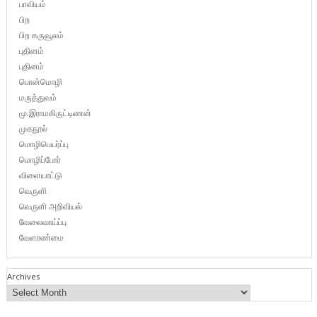
பாவியம்
பிற
பிற கருவூலம்
புதினம்
புதினம்
பொன்மொழி
மருத்துவம்
மு.இராமகிருட்டிணன்
முகநூல்
மொழிபெயர்ப்பு
மொழிப்போர்
விளையாட்டு
வெருளி
வெருளி அறிவியல்
வேலைவாய்ப்பு
வேளாண்மை
Archives