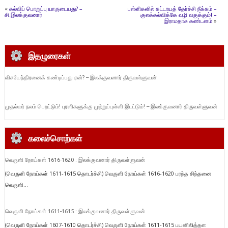
«
கல்விப் பொறுப்பு யாருடையது? –
பள்ளிகளில் கட்டாயத் தேர்ச்சி நீக்கம் –
சி.இலக்குவனார்
குலக்கல்விக்கே வழி வகுக்கும்! –
இராமதாசு கண்டனம்
»
இதழுரைகள்
விசயேந்திரனைக் கண்டிப்பது ஏன்? – இலக்குவனார் திருவள்ளுவன்
முதல்வர் நலம் பெறட்டும்! புரளிகளுக்கு முற்றுப்புள்ளி இடட்டும்! – இலக்குவனார் திருவள்ளுவன்
கலைச்சொற்கள்
வெருளி நோய்கள் 1616-1620 : இலக்குவனார் திருவள்ளுவன்
(வெருளி நோய்கள் 1611-1615 தொடர்ச்சி) வெருளி நோய்கள் 1616-1620 பரந்த சிந்தனை
வெருளி...
வெருளி நோய்கள் 1611-1615 : இலக்குவனார் திருவள்ளுவன்
(வெருளி நோய்கள் 1607-1610 தொடர்ச்சி) வெருளி நோய்கள் 1611-1615 பயனிலித்தள