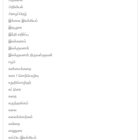
அறிவியல்
அழைப்பிதழ்
இக்கால இலக்கியம்
இதழுரை
இந்தி எதிர்ப்பு
இலக்கணம்
இலக்குவனார்
இலக்குவனார் திருவள்ளுவன்
ஈழம்
உண்மைக்கதை
உரை / சொற்பொழிவு
உறுதிமொழிஞர்
கட்டுரை
கதை
கருத்தரங்கம்
கலை
கலைச்சொற்கள்
கவிதை
காணுரை
காப்பிய இலக்கியம்