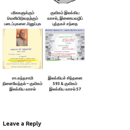
பரிசுகளுக்கும்
குவிகம் இலக்கிய
வெளியிடுவதற்கும்
வாசல், இணையவழிப்
படைப்புகளை அனுப்புக
புத்தகச் சந்தை
– குவிகம்
சா.கந்தசாமி
இலக்கியச் சிந்தனை
நினைவேந்தல் – குவிகம்
593 & குவிகம்
இலக்கிய வாசல்
இலக்கிய வாசல் 57
Leave a Reply