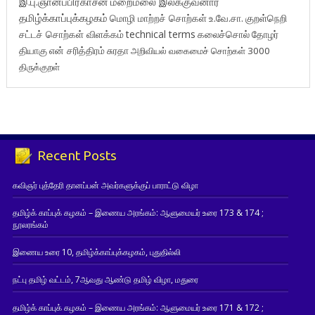
இ.பு.ஞானப்பிரகாசன்
மறைமலை இலக்குவனார்
தமிழ்க்காப்புக்கழகம்
மொழி மாற்றச் சொற்கள்
உ.வே.சா.
குறள்நெறி
சட்டச் சொற்கள் விளக்கம்
technical terms
கலைச்சொல்
தோழர்
தியாகு
என் சரித்திரம்
சுரதா
அறிவியல் வகைமைச் சொற்கள் 3000
திருக்குறள்
Recent Posts
கவிஞர் புத்தேரி தானப்பன் அவர்களுக்குப் பாராட்டு விழா
தமிழ்க் காப்புக் கழகம் – இணைய அரங்கம்: ஆளுமையர் உரை 173 & 174 ;
நூலரங்கம்
இணைய உரை 10, தமிழ்க்காப்புக்கழகம், புதுதில்லி
நட்பு தமிழ் வட்டம், 7ஆவது ஆண்டு தமிழ் விழா, மதுரை
தமிழ்க் காப்புக் கழகம் – இணைய அரங்கம்: ஆளுமையர் உரை 171 & 172 ;