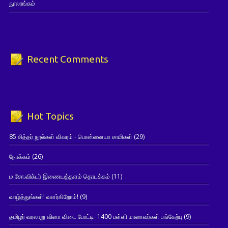
நூலரங்கம்
Recent Comments
Hot Topics
85 சித்தர் நூல்கள் விவரம் - பொன்னையா சாமிகள்
(29)
நோக்கம்
(26)
ம.சோ.விக்டர் இணையத்தளம் தொடக்கம்
(11)
வாழ்த்துங்கள்! வளர்கிறோம்!
(9)
தமிழர் வரலாறு வினா விடை போட்டி- 1400 பள்ளி மாணவர்கள் பங்கேற்பு
(9)