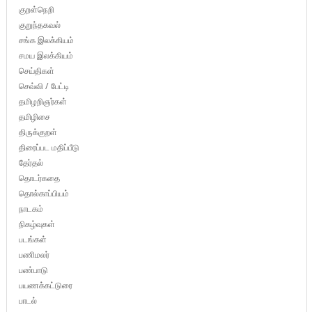
குறள்நெறி
குறுந்தகவல்
சங்க இலக்கியம்
சமய இலக்கியம்
செய்திகள்
செவ்வி / பேட்டி
தமிழறிஞர்கள்
தமிழிசை
திருக்குறள்
திரைப்பட மதிப்பீடு
தேர்தல்
தொடர்கதை
தொல்காப்பியம்
நாடகம்
நிகழ்வுகள்
படங்கள்
பணிமலர்
பண்பாடு
பயணக்கட்டுரை
பாடல்