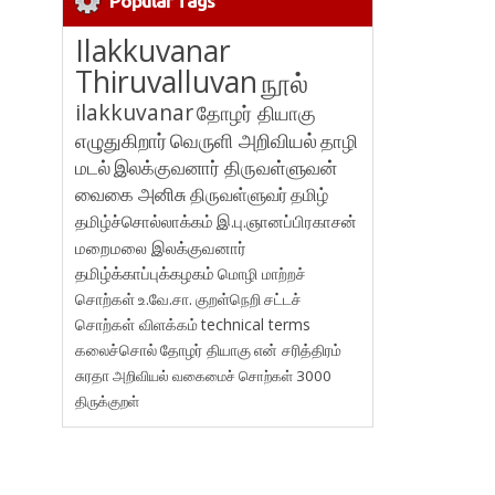
Popular Tags
Ilakkuvanar
Thiruvalluvan
நூல்
ilakkuvanar
தோழர் தியாகு
எழுதுகிறார்
வெருளி அறிவியல்
தாழி
மடல்
இலக்குவனார் திருவள்ளுவன்
வைகை அனிசு
திருவள்ளுவர்
தமிழ்
தமிழ்ச்சொல்லாக்கம்
இ.பு.ஞானப்பிரகாசன்
மறைமலை இலக்குவனார்
தமிழ்க்காப்புக்கழகம்
மொழி மாற்றச்
சொற்கள்
உ.வே.சா.
குறள்நெறி
சட்டச்
சொற்கள் விளக்கம்
technical terms
கலைச்சொல்
தோழர் தியாகு
என் சரித்திரம்
சுரதா
அறிவியல் வகைமைச் சொற்கள் 3000
திருக்குறள்