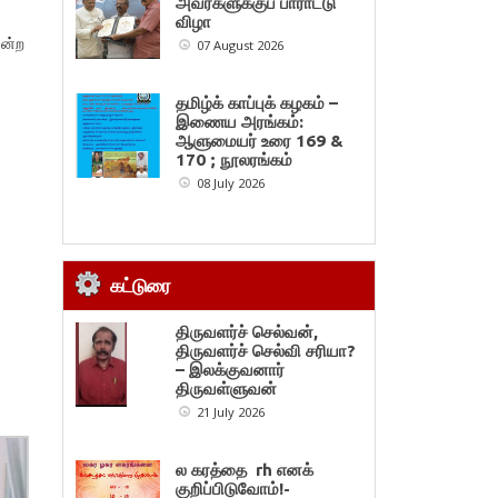
அவர்களுக்குப் பாராட்டு
விழா
யன்ற
07 August 2026
தமிழ்க் காப்புக் கழகம் –
இணைய அரங்கம்:
ஆளுமையர் உரை 169 &
170 ; நூலரங்கம்
08 July 2026
கட்டுரை
திருவளர்ச் செல்வன்,
திருவளர்ச் செல்வி சரியா?
– இலக்குவனார்
திருவள்ளுவன்
21 July 2026
ல கரத்தை rh எனக்
குறிப்பிடுவோம்!-