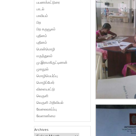
பயணக்கட்டுரை
பாடல்
பாவியம்
பிற
பிற கருவூலம்
புதினம்
புதினம்
பொன்மொழி
மருத்துவம்
மு.இராமகிருட்டிணன்
முகநூல்
மொழிபெயர்ப்பு
மொழிப்போர்
விளையாட்டு
வெருளி
வெருளி அறிவியல்
வேலைவாய்ப்பு
வேளாண்மை
Archives