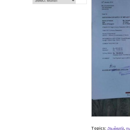
Topics:
அயல்நாடு
,
ஈழ