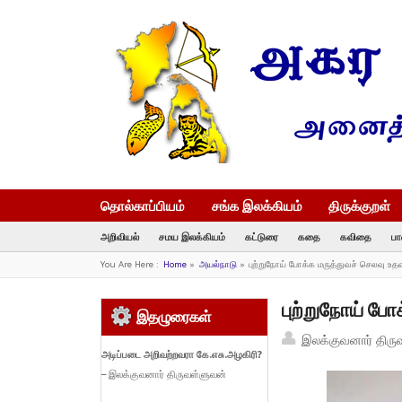
தொல்காப்பியம்
சங்க இலக்கியம்
திருக்குறள்
அறிவியல்
சமய இலக்கியம்
கட்டுரை
கதை
கவிதை
பா
You Are Here :
Home
»
அயல்நாடு
»
புற்றுநோய் போக்க மருத்துவச் செலவு உ
புற்றுநோய் போ
இதழுரைகள்
இலக்குவனார் திரு
அடிப்படை
அறிவற்றவரா
கே.
எசு.
அழகிரி?
– இலக்குவனார் திருவள்ளுவன்