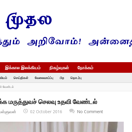
இக்கால இலக்கியம்
நிகழ்வுகள்
நோக்கம்
வியம்
செய்திகள்
வேலைவாய்ப்பு
பிற
தொடர்பு
தவி வேண்டல்
க்க மருத்துவச் செலவு உதவி வேண்டல்
வள்ளுவன்
02 October 2016
No Comment