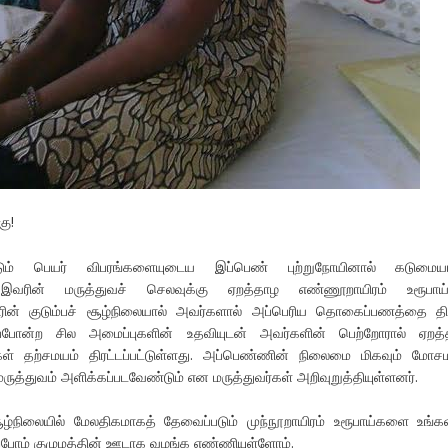
ு!
படும் பெயர் விபரங்களையுடைய இப்பெண் புற்றுநோயினால் கடுமையா
ார். இவரின் மருத்துவச் செலவுக்கு ஏறத்தாழ எண்ணூறாயிரம் உரூபாய்
ரின் குடும்பச் சூழ்நிலையால் அவர்களால் அப்பெரிய தொகைப்பணத்தை தி
ைப்போன்ற சில அமைப்புகளின் உதவியுடன் அவர்களின் பெற்றோரால் ஏறத்
்கள் தற்சமயம் திரட்டப்பட்டுள்ளது. அப்பெண்ணின் நிலைமை மிகவும் மோச
ுத்துவம் அளிக்கப்படவேண்டும் என மருத்துவர்கள் அறிவுறுத்தியுள்ளனர்.
்நிலையில் மேலதிகமாகத் தேவைப்படும் முந்நூறாயிரம் உரூபாய்களை உங்க
ப்போம் குழுமத்தின் ஊடாக வழங்க எண்ணியுள்ளோம்.