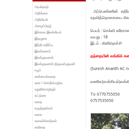
அயல்நாடு
அப்பெண்ணின் எதிர்க
அறிக்கை
உதவித்தொகையை மிக வ
அறிவியல்
அழைப்பிதழ்
பெயர் : செல்வி சுரேசா
இக்கால இலக்கியம்
வயது : 18
இதழுரை
இடம் : கிளிநொச்சி
இந்தி எதிர்ப்பு
இலக்கணம்
தந்தையின் வங்கிக் க
இலக்குவனார்
இலக்குவனார் திருவள்ளுவன்
(Suresh Ananth AC n
ஈழம்
உண்மைக்கதை
வணிக(கமர்சியல்)வங்கி
உரை / சொற்பொழிவு
உறுதிமொழிஞர்
To 0770755050
கட்டுரை
0757535050
கதை
கருத்தரங்கம்
கலை
கலைச்சொற்கள்
கவிதை