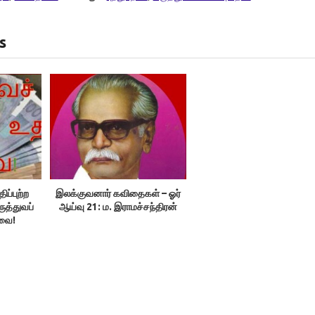
s
ிப்புற்ற
இலக்குவனார் கவிதைகள் – ஓர்
ருத்துவப்
ஆய்வு 21: ம. இராமச்சந்திரன்
வை!