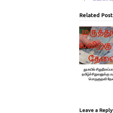
Related Post
துபாயில் சிறுநீரகப்பாத
தமிழ்ச்சிறுவனுக்கு ம
பொருளுதவி தே
Leave a Reply