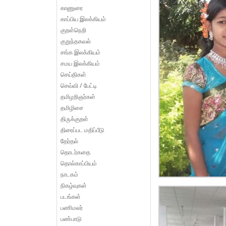
காணுரை
காப்பிய இலக்கியம்
குறள்நெறி
குறுந்தகவல்
சங்க இலக்கியம்
சமய இலக்கியம்
செய்திகள்
செவ்வி / பேட்டி
தமிழறிஞர்கள்
தமிழிசை
திருக்குறள்
திரைப்பட மதிப்பீடு
தேர்தல்
தொடர்கதை
தொல்காப்பியம்
நாடகம்
நிகழ்வுகள்
படங்கள்
பணிமலர்
பண்பாடு