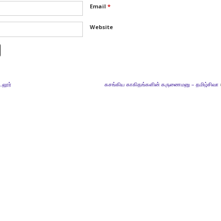
Email
*
Website
டலூர்
கசங்கிய காகிதங்களின் கருணைமனு – தமிழ்சிவா