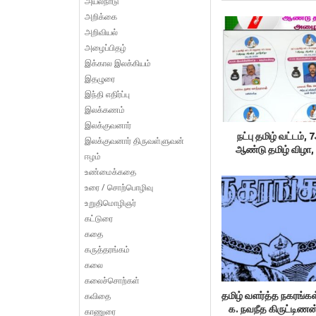
அயல்நாடு
அறிக்கை
அறிவியல்
அழைப்பிதழ்
இக்கால இலக்கியம்
இதழுரை
இந்தி எதிர்ப்பு
இலக்கணம்
இலக்குவனார்
நட்பு தமிழ் வட்டம்
இலக்குவனார் திருவள்ளுவன்
ஆண்டு தமிழ் விழா,
ஈழம்
உண்மைக்கதை
உரை / சொற்பொழிவு
உறுதிமொழிஞர்
கட்டுரை
கதை
கருத்தரங்கம்
கலை
கலைச்சொற்கள்
கவிதை
தமிழ் வளர்த்த நகரங்கள
க. நவநீத கிருட்டிணன
காணுரை