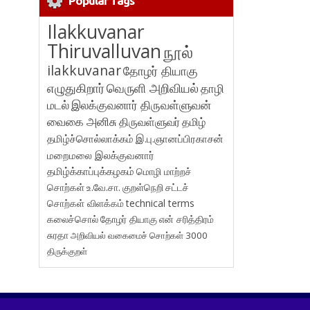
Popular Tags
Ilakkuvanar
Thiruvalluvan
நூல்
ilakkuvanar
தோழர் தியாகு
எழுதுகிறார்
வெருளி அறிவியல்
தாழி
மடல்
இலக்குவனார் திருவள்ளுவன்
வைகை அனிசு
திருவள்ளுவர்
தமிழ்
தமிழ்ச்சொல்லாக்கம்
இ.பு.ஞானப்பிரகாசன்
மறைமலை இலக்குவனார்
தமிழ்க்காப்புக்கழகம்
மொழி மாற்றச்
சொற்கள்
உ.வே.சா.
குறள்நெறி
சட்டச்
சொற்கள் விளக்கம்
technical terms
கலைச்சொல்
தோழர் தியாகு
என் சரித்திரம்
சுரதா
அறிவியல் வகைமைச் சொற்கள் 3000
திருக்குறள்