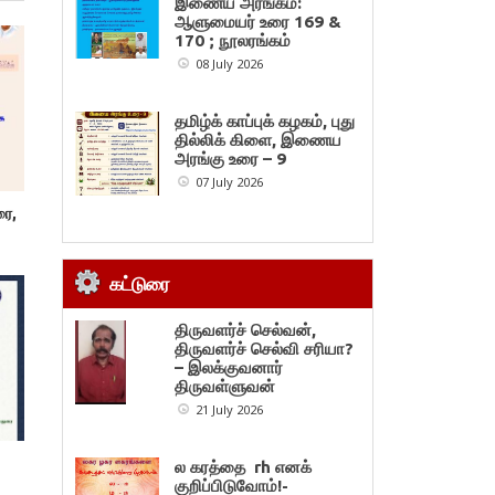
இணைய அரங்கம்:
ஆளுமையர் உரை 169 &
170 ; நூலரங்கம்
08 July 2026
தமிழ்க் காப்புக் கழகம், புது
தில்லிக் கிளை, இணைய
அரங்கு உரை – 9
07 July 2026
ரை,
கட்டுரை
திருவளர்ச் செல்வன்,
திருவளர்ச் செல்வி சரியா?
– இலக்குவனார்
திருவள்ளுவன்
21 July 2026
ல கரத்தை rh எனக்
குறிப்பிடுவோம்!-