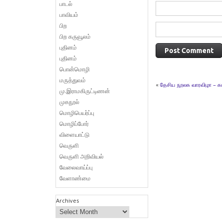
பாடல்
பாவியம்
பிற
பிற கருவூலம்
புதினம்
புதினம்
பொன்மொழி
மருத்துவம்
«
தேசிய நூலக வாரவிழா – க
மு.இராமகிருட்டிணன்
முகநூல்
மொழிபெயர்ப்பு
மொழிப்போர்
விளையாட்டு
வெருளி
வெருளி அறிவியல்
வேலைவாய்ப்பு
வேளாண்மை
Archives