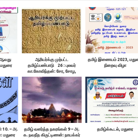
, 7ஆவது
ஆரியர்க்கு முற்பட்ட
தமிழ் இணையம் 2023, மது
 மதுரை
தமிழ்ப்பண்பாடு 26 : புலவர்
நிறைவு விழா
கா.கோவிந்தன்: சேர, சோழ,
பாண்டிய அரசுகள்
் 10. – அ.
தமிழ் வளர்த்த நகரங்கள் 9 – அ.
தமிழ்க்கூடல், மதுரை
்: மதுரை
க. நவநீத கிருட்டிணன்: நாயக்கர்