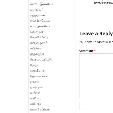
கடைச்சங்கம
காப்பிய இலக்கியம்
குறள்நெறி
குறுந்தகவல்
சங்க இலக்கியம்
சமய இலக்கியம்
செய்திகள்
Leave a Reply
செவ்வி / பேட்டி
Your email address will 
தமிழறிஞர்கள்
தமிழிசை
Comment
*
திருக்குறள்
திரைப்பட மதிப்பீடு
தேர்தல்
தொடர்கதை
தொல்காப்பியம்
நாடகம்
நிகழ்வுகள்
படங்கள்
பணிமலர்
பண்பாடு
பயணக்கட்டுரை