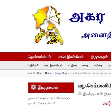
தொல்காப்பியம்
சங்க இலக்கியம்
திருக்குறள்
அறிவியல்
சமய இலக்கியம்
கட்டுரை
கதை
கவிதை
பா
You Are Here :
Home
»
அழைப்பிதழ்
»
வழ.செம்மணிமீதான தாக்குதலுக்குக் க
வழ.செம்மணிமீ
இதழுரைகள்
இலக்குவனார் திரு
முதல்வரே! தஞ்சம் என வந்தோர்க்குத்
கார
தாயன்பு தேவையல்லவா?