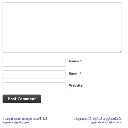
Name
*
Email
*
Website
«
யாதும் ஊரே யாவரும் கேளிர் 5/8 –
பத்துப்பாட்டுச் சிறப்புக் கருத்தரங்கம்,
கருமலைத்தமிழாழன்
நூல் வெளியீட்டு விழா
»