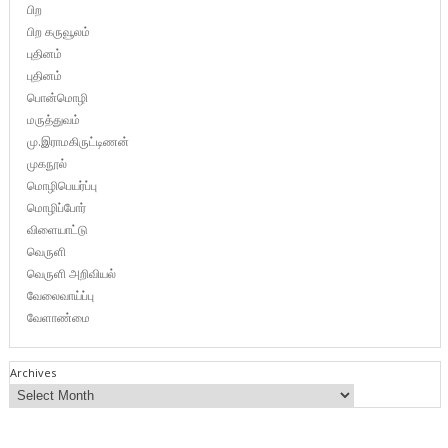
பிற
பிற கருவூலம்
புதினம்
புதினம்
பொன்மொழி
மருத்துவம்
மு.இராமகிருட்டிணன்
முகநூல்
மொழிபெயர்ப்பு
மொழிப்போர்
விளையாட்டு
வெருளி
வெருளி அறிவியல்
வேலைவாய்ப்பு
வேளாண்மை
Archives