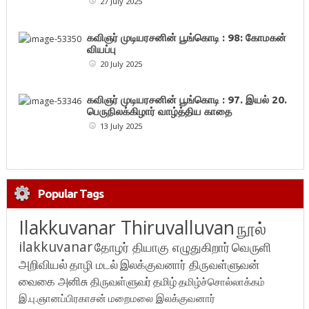
27 July 2025
கவிஞர் முடியரசனின் பூங்கொடி : 98: கோமகன்
வியப்பு
20 July 2025
கவிஞர் முடியரசனின் பூங்கொடி : 97. இயல் 20.
பெருநிலக்கிழார் வாழ்த்திய காதை
13 July 2025
Popular Tags
Ilakkuvanar Thiruvalluvan
நூல்
ilakkuvanar
தோழர் தியாகு எழுதுகிறார்
வெருளி
அறிவியல்
தாழி மடல்
இலக்குவனார் திருவள்ளுவன்
வைகை அனிசு
திருவள்ளுவர்
தமிழ்
தமிழ்ச்சொல்லாக்கம்
இ.பு.ஞானப்பிரகாசன்
மறைமலை இலக்குவனார்