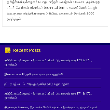
தமிழ்க்காப்புக்கழகம்
மொழி மாற்றச் சொற்கள்
உ.வே.சா.
குறள்நெறி
சட்டச் சொற்கள் விளக்கம்
technical terms
கலைச்சொல்
தோழர்
தியாகு
என் சரித்திரம்
சுரதா
அறிவியல் வகைமைச் சொற்கள் 3000
திருக்குறள்
Recent Posts
தமிழ்க் காப்புக் கழகம் – இணைய அரங்கம்: ஆளுமையர் உரை 173 & 174 ;
நூலரங்கம்
இணைய உரை 10, தமிழ்க்காப்புக்கழகம், புதுதில்லி
நட்பு தமிழ் வட்டம், 7ஆவது ஆண்டு தமிழ் விழா, மதுரை
தமிழ்க் காப்புக் கழகம் – இணைய அரங்கம்: ஆளுமையர் உரை 171 & 172 ;
நூலரங்கம்
திருவளர்ச் செல்வன், திருவளர்ச் செல்வி சரியா? – இலக்குவனார் திருவள்ளுவன்