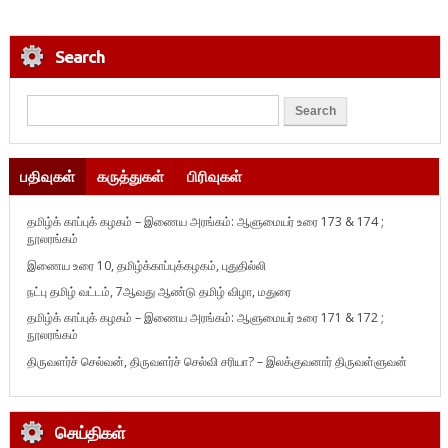
Search
பதிவுகள்
கருத்துகள்
பிரிவுகள்
தமிழ்க் காப்புக் கழகம் – இணைய அரங்கம்: ஆளுமையர் உரை 173 & 174 ;
நூலரங்கம்
இணைய உரை 10, தமிழ்க்காப்புக்கழகம், புதுதில்லி
நட்பு தமிழ் வட்டம், 7ஆவது ஆண்டு தமிழ் விழா, மதுரை
தமிழ்க் காப்புக் கழகம் – இணைய அரங்கம்: ஆளுமையர் உரை 171 & 172 ;
நூலரங்கம்
திருவளர்ச் செல்வன், திருவளர்ச் செல்வி சரியா? – இலக்குவனார் திருவள்ளுவன்
செய்திகள்