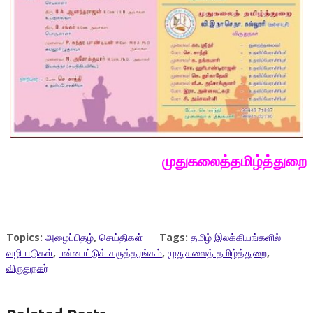
முதுகலைத்தமிழ்த்துறை
Topics:
அழைப்பிதழ்
,
செய்திகள்
Tags:
தமிழ் இலக்கியங்களில்
வழிபாடுகள்
,
பன்னாட்டுக் கருத்தரங்கம்
,
முதுகலைத் தமிழ்த்துறை
,
விருதுநகர்