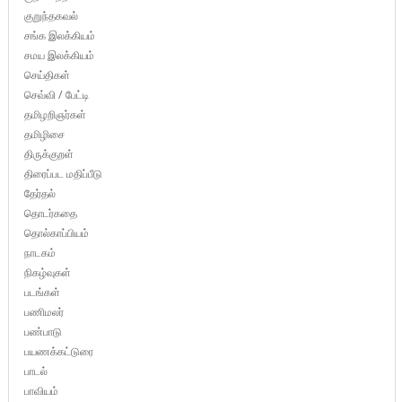
குறுந்தகவல்
சங்க இலக்கியம்
சமய இலக்கியம்
செய்திகள்
செவ்வி / பேட்டி
தமிழறிஞர்கள்
தமிழிசை
திருக்குறள்
திரைப்பட மதிப்பீடு
தேர்தல்
தொடர்கதை
தொல்காப்பியம்
நாடகம்
நிகழ்வுகள்
படங்கள்
பணிமலர்
பண்பாடு
பயணக்கட்டுரை
பாடல்
பாவியம்