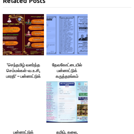
Related Posts
‘செந்தமிழ் வளர்த்த
தேவகோட்டையில்
செம்மல்கள்-வ.உ.சி,
பன்னாட்டுக்
பாரதி’ – பன்னாட்டுக்
கருத்தரங்கம்
கருத்தரங்கம்
பன்னாட்டுக்
தமிழ், கலை,