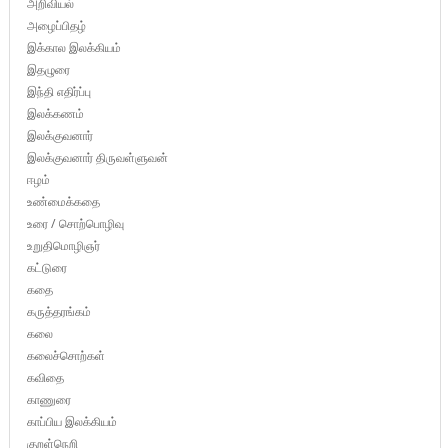
அறிவியல்
அழைப்பிதழ்
இக்கால இலக்கியம்
இதழுரை
இந்தி எதிர்ப்பு
இலக்கணம்
இலக்குவனார்
இலக்குவனார் திருவள்ளுவன்
ஈழம்
உண்மைக்கதை
உரை / சொற்பொழிவு
உறுதிமொழிஞர்
கட்டுரை
கதை
கருத்தரங்கம்
கலை
கலைச்சொற்கள்
கவிதை
காணுரை
காப்பிய இலக்கியம்
குறள்நெறி