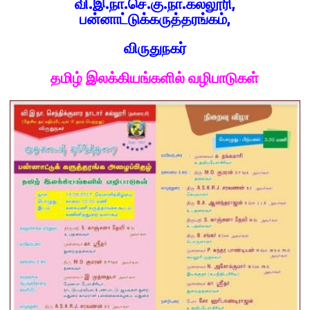
வி.இ.நா.செ.கு.நா.கல்லூரி,
பன்னாட்டுக்கருத்தரங்கம்,
விருதுநகர்
தமிழ் இலக்கியங்களில் வழிபாடுகள்