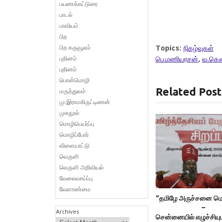
பயணக்கட்டுரை
பாடல்
பாவியம்
பிற
பிற கருவூலம்
Topics:
நிகழ்வுகள்
புதினம்
பெ.மணியரசன்
,
வ.கௌ
புதினம்
பொன்மொழி
Related Post
மருத்துவம்
மு.இராமகிருட்டிணன்
முகநூல்
மொழிபெயர்ப்பு
மொழிப்போர்
விளையாட்டு
வெருளி
வெருளி அறிவியல்
வேலைவாய்ப்பு
வேளாண்மை
“தமிழே அருச்சனை மொழ
–
Archives
சென்னையில் எழுச்சியுட