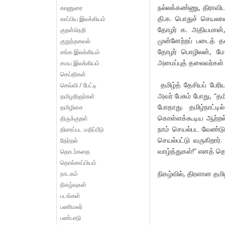
நல்லக்கண்ணு, திராவி
காணுரை
தி.க. பொதுச் செயலா
காப்பிய இலக்கியம்
தோழர் க. அதியமான், 
குறள்நெறி
முன்னேற்றப் படைத் த
குறுந்தகவல்
தோழர் பொழிலன், மே 
சங்க இலக்கியம்
அமைப்புத் தலைவர்கள் இ
சமய இலக்கியம்
செய்திகள்
தமிழ்த் தேசியப் பேர
செவ்வி / பேட்டி
அவர் பேசும் போது, “த
தமிழறிஞர்கள்
போதாது. தமிழ்நாட்டி
தமிழிசை
கொள்ளக்கூடிய ஆற்றல்
திருக்குறள்
நாம் செயல்பட வேண்டு
திரைப்பட மதிப்பீடு
செயல்பட்டு வருகிறார
தேர்தல்
வாழ்த்துகள்!” எனத் தெர
தொடர்கதை
தொல்காப்பியம்
நிகழ்வில், திரளான த
நாடகம்
நிகழ்வுகள்
படங்கள்
பணிமலர்
பண்பாடு