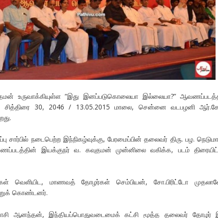
ன் உருவாக்கியுள்ள “இது இனப்படுகொலையா இல்லையா?” ஆவணப்படத்த
ு, சித்திரை 30, 2046 / 13.05.2015 மாலை, சென்னை வடபழனி ஆர்.கே.
றது.
ு சார்பில் நடைபெற்ற இந்நிகழ்வுக்கு, பேரமைப்பின் தலைவர் திரு. பழ. நெடும
ப்படத்தின் இயக்குநர் வ. கவுதமன் முன்னிலை வகிக்க, படம் திரையிட்
ள் வெளியிட, மாணவத் தோழர்கள் செம்பியன், சோ.பிரிட்டோ முதலான
றுக் கொண்டனர்.
 காசி ஆனந்தன், இந்தியப்பொதுவடைமைக் கட்சி மூத்த தலைவர் தோழர் இ