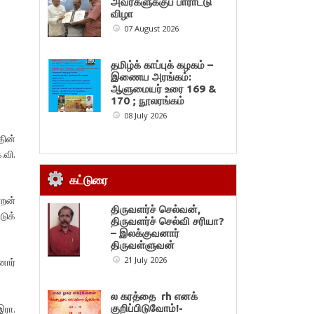
அவர்களுக்குப் பாராட்டு
விழா
07 August 2026
தமிழ்க் காப்புக் கழகம் –
இணைய அரங்கம்:
ஆளுமையர் உரை 169 &
170 ; நூலரங்கம்
08 July 2026
ின்
வி.
கட்டுரை
ாறன்
திருவளர்ச் செல்வன்,
டுக்
திருவளர்ச் செல்வி சரியா?
– இலக்குவனார்
திருவள்ளுவன்
21 July 2026
ோர்
ல கரத்தை rh எனக்
ரா.
குறிப்பிடுவோம்!-