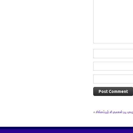
«
சிங்கப்பூர் லீ குவான் யூ பு