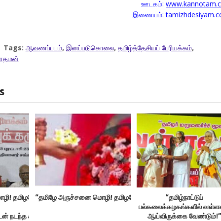
ஊடகம்:
www.kannotam.
இணையம்:
tamizhdesiyam.
Tags:
ஆவணப்படம்
,
இனப்படுகொலை
,
தமிழ்த்தேசியப் பேரியக்கம்
,
தமன்
s
ி! தமிழரே அருச்சகர்!”
“தமிழே அருச்சனை மொழி! தமிழரே அருச்சகர்!”சென்னையில் ச
“தமிழ்நாட்டுப்
பல்கலைக்கழகங்களில் வள்ளல
ன் நடந்த கருத்தரங்கம்!
ஆய்விருக்கை வேண்டும்!