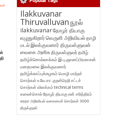
Popular Tags
Ilakkuvanar
Thiruvalluvan
நூல்
ilakkuvanar
தோழர் தியாகு
எழுதுகிறார்
வெருளி அறிவியல்
தாழி
மடல்
இலக்குவனார் திருவள்ளுவன்
வைகை அனிசு
திருவள்ளுவர்
தமிழ்
ள்
்தி
தமிழ்ச்சொல்லாக்கம்
இ.பு.ஞானப்பிரகாசன்
மறைமலை இலக்குவனார்
தமிழ்க்காப்புக்கழகம்
மொழி மாற்றச்
சொற்கள்
உ.வே.சா.
குறள்நெறி
சட்டச்
சொற்கள் விளக்கம்
technical terms
கலைச்சொல்
தோழர் தியாகு
என் சரித்திரம்
சுரதா
அறிவியல் வகைமைச் சொற்கள் 3000
திருக்குறள்