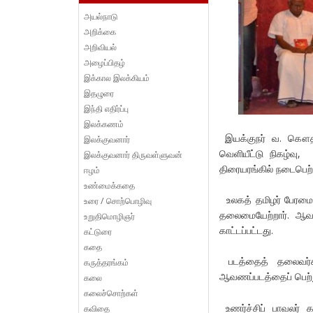
அயல்நாடு
அறிக்கை
அறிவியல்
அழைப்பிதழ்
இக்கால இலக்கியம்
இதழுரை
இந்தி எதிர்ப்பு
இலக்கணம்
இயக்குநர் வ. கௌதம
இலக்குவனார்
வெளியீட்டு நிகழ்வ
இலக்குவனார் திருவள்ளுவன்
திரையரங்கில் நடைபெற்
ஈழம்
உண்மைக்கதை
உலகத் தமிழர் பேரமைப்ப
உரை / சொற்பொழிவு
தலைமையேற்றார். ஆவண
உறுதிமொழிஞர்
காட்டப்பட்டது.
கட்டுரை
கதை
படத்தைத் தலைவர்க
கருத்தரங்கம்
ஆவணப்படத்தைப் பெற்
கலை
கலைச்சொற்கள்
உணர்ச்சிப் பாவலர்
கவிதை