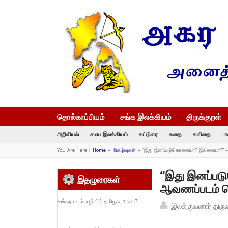
தொல்காப்பியம்
சங்க இலக்கியம்
திருக்குறள்
அறிவியல்
சமய இலக்கியம்
கட்டுரை
கதை
கவிதை
பா
You Are Here :
Home
»
நிகழ்வுகள்
»
“இது இனப்படுகொலையா? இல்லையா?” –
“இது இனப்பட
இதழுரைகள்
ஆவணப்படம் வ
சங்கர மடம் வழியில் தமிழக அரசா?
இலக்குவனார் திரு