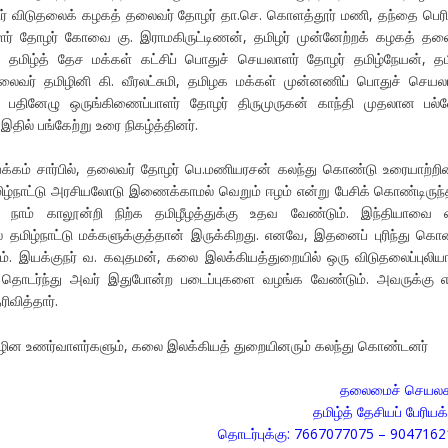
டர் விடுதலைக் கழகத் தலைவர் தோழர் தா.செ. கொளத்தூர் மணி, தந்தை பெரி
ளர் தோழர் கோவை கு. இராமகிருட்டிணன், தமிழர் முன்னேற்றக் கழகத் தல
தமிழ்த் தேச மக்கள் கட்சிப் பொதுச் செயலாளர் தோழர் தமிழ்நேயன், தம
லைவர் தமிழினி கி. வீரலட்சுமி, தமிழக மக்கள் முன்னணிப் பொதுச் செயல
பதினேழு ஒருங்கிணைப்பாளர் தோழர் திருமுருகன் காந்தி முதலான பல்
தில் பங்கேற்று உரை நிகழ்த்தினர்.
ியக்கம் சார்பில், தலைவர் தோழர் பெ.மணியரசன் கலந்து கொண்டு உரையாற்றின
மிழ்நாட்டு அரசியலோடு இணைக்காமல் வெறும் ஈழம் என்று பேசிக் கொண்டிருந்
ல் நாம் காலூன்றி நிற்க தமிழீழத்துக்கு உதவ வேண்டும். இந்தியாவை எ
 தமிழ்நாட்டு மக்களுக்குத்தான் இருக்கிறது. எனவே, இதனைப் புரிந்து கொ
ம். இயக்குநர் வ. கவுதமன், கலை இலக்கியத்துறையில் ஒரு விடுதலைப்புலிய
். தொடர்ந்து அவர் இதுபோன்ற படைப்புகளை வழங்க வேண்டும். அவருக்கு 
ிவித்தார்.
மிழின உணர்வாளர்களும், கலை இலக்கியத் துறையினரும் கலந்து கொண்டனர்
தலைமைச் செயலக
தமிழ்த் தேசியப் பேரியக்
தொடர்புக்கு: 7667077075 – 904716