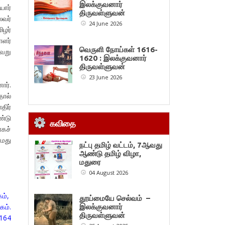
இலக்குவனார்
யார்
திருவள்ளுவன்
ைவர்
24 June 2026
ிழர்
ாளர்
வெருளி நோய்கள் 1616-
வேறு
1620 : இலக்குவனார்
திருவள்ளுவன்
23 June 2026
ார்.
தால்
திர்
ண்டு
கவிதை
ாகச்
எமது
நட்பு தமிழ் வட்டம், 7ஆவது
ஆண்டு தமிழ் விழா,
மதுரை
04 August 2026
ம்,
தூய்மையே செல்வம் –
கம்.
இலக்குவனார்
திருவள்ளுவன்
2164