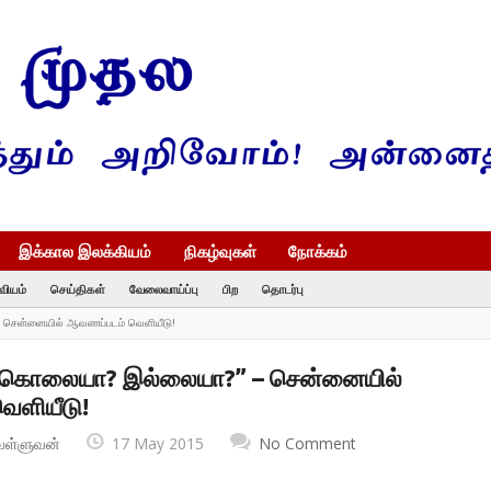
இக்கால இலக்கியம்
நிகழ்வுகள்
நோக்கம்
வியம்
செய்திகள்
வேலைவாய்ப்பு
பிற
தொடர்பு
 சென்னையில் ஆவணப்படம் வெளியீடு!
ுகொலையா? இல்லையா?” – சென்னையில்
ெளியீடு!
வள்ளுவன்
17 May 2015
No Comment