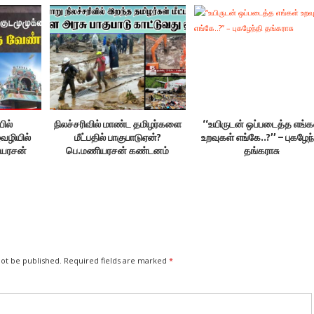
யில்
நிலச்சரிவில் மாண்ட தமிழர்களை
‘‘உயிருடன் ஒப்படைத்த எங்க
வழியில்
மீட்பதில் பாகுபாடுஏன்?
உறவுகள் எங்கே..?’’ – புகழேந
ியரசன்
பெ.மணியரசன் கண்டனம்
தங்கராசு
not be published.
Required fields are marked
*