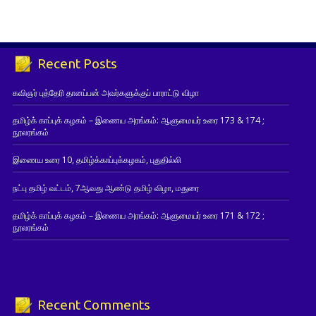
Recent Posts
கவிஞர் புத்தேரி தானப்பன் அவர்களுக்குப் பாராட்டு விழா
தமிழ்க் காப்புக் கழகம் – இணைய அரங்கம்: ஆளுமையர் உரை 173 & 174 ;
நூலரங்கம்
இணைய உரை 10, தமிழ்க்காப்புக்கழகம், புதுதில்லி
நட்பு தமிழ் வட்டம், 7ஆவது ஆண்டு தமிழ் விழா, மதுரை
தமிழ்க் காப்புக் கழகம் – இணைய அரங்கம்: ஆளுமையர் உரை 171 & 172 ;
நூலரங்கம்
Recent Comments