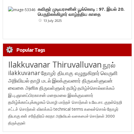
கவிஞர் முடியரசனின் பூங்கொடி : 97. இயல் 20.
பெருநிலக்கிழார் வாழ்த்திய காதை
13 July 2025
Popular Tags
Ilakkuvanar Thiruvalluvan
நூல்
ilakkuvanar
தோழர் தியாகு எழுதுகிறார்
வெருளி
அறிவியல்
தாழி மடல்
இலக்குவனார் திருவள்ளுவன்
வைகை அனிசு
திருவள்ளுவர்
தமிழ்
தமிழ்ச்சொல்லாக்கம்
இ.பு.ஞானப்பிரகாசன்
மறைமலை இலக்குவனார்
தமிழ்க்காப்புக்கழகம்
மொழி மாற்றச் சொற்கள்
உ.வே.சா.
குறள்நெறி
சட்டச் சொற்கள் விளக்கம்
technical terms
கலைச்சொல்
தோழர்
தியாகு
என் சரித்திரம்
சுரதா
அறிவியல் வகைமைச் சொற்கள் 3000
திருக்குறள்