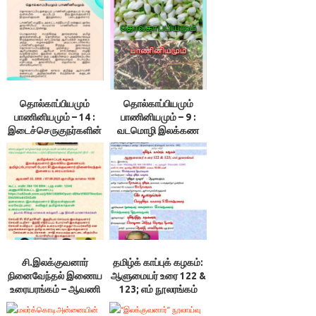
தொல்காப்பியமும்
தொல்காப்பியமும்
பாணினியமும் – 14 :
பாணினியமும் – 9 :
இடைச்செருகுநர்களின்
வடமொழி இலக்கண
தோல்விக்கான
நூலாசிரியர் அறுபத்து
காரணங்கள்-
நால்வர் என்னும் புரட்டு –
இலக்குவனார்
இலக்குவனார்
திருவள்ளுவன்
திருவள்ளுவன்
சி.இலக்குவனார்
தமிழ்க் காப்புக் கழகம்:
நினைவேந்தல் இணைய
ஆளுமையர் உரை 122 &
உரையரங்கம் – ஆவணி
123; எம் நூலரங்கம்
22, 2056 /