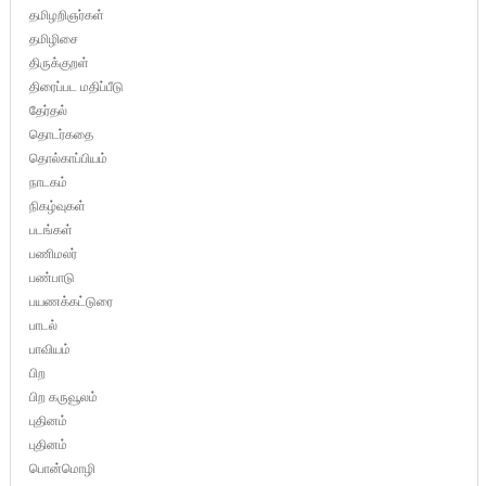
தமிழறிஞர்கள்
தமிழிசை
திருக்குறள்
திரைப்பட மதிப்பீடு
தேர்தல்
தொடர்கதை
தொல்காப்பியம்
நாடகம்
நிகழ்வுகள்
படங்கள்
பணிமலர்
பண்பாடு
பயணக்கட்டுரை
பாடல்
பாவியம்
பிற
பிற கருவூலம்
புதினம்
புதினம்
பொன்மொழி