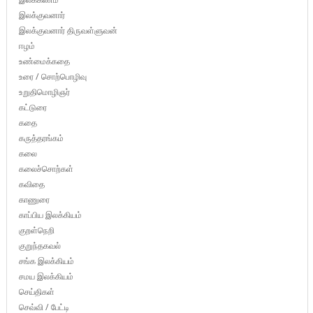
இலக்குவனார்
இலக்குவனார் திருவள்ளுவன்
ஈழம்
உண்மைக்கதை
உரை / சொற்பொழிவு
உறுதிமொழிஞர்
கட்டுரை
கதை
கருத்தரங்கம்
கலை
கலைச்சொற்கள்
கவிதை
காணுரை
காப்பிய இலக்கியம்
குறள்நெறி
குறுந்தகவல்
சங்க இலக்கியம்
சமய இலக்கியம்
செய்திகள்
செவ்வி / பேட்டி