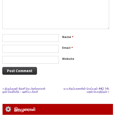
Name
*
Email
*
Website
«
திருக்குறள் தேனீ வெ.அரங்கராசன்
வ.உ.சிதம்பரனாரின் மெய்யறம் 44(2.14).
நூல் வெளியீடு – ஒளிப்படங்கள்
மறவி யொழித்தல்
»
இதழுரைகள்