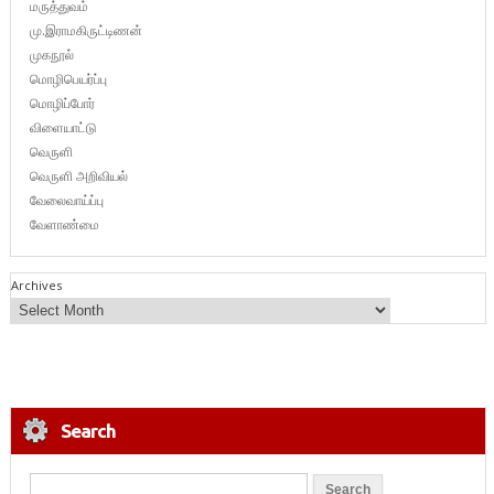
மருத்துவம்
மு.இராமகிருட்டிணன்
முகநூல்
மொழிபெயர்ப்பு
மொழிப்போர்
விளையாட்டு
வெருளி
வெருளி அறிவியல்
வேலைவாய்ப்பு
வேளாண்மை
Archives
Search