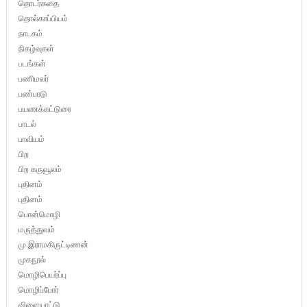
தொடர்கதை
தொல்காப்பியம்
நாடகம்
நிகழ்வுகள்
படங்கள்
பணிமலர்
பண்பாடு
பயணக்கட்டுரை
பாடல்
பாவியம்
பிற
பிற கருவூலம்
புதினம்
புதினம்
பொன்மொழி
மருத்துவம்
மு.இராமகிருட்டிணன்
முகநூல்
மொழிபெயர்ப்பு
மொழிப்போர்
விளையாட்டு