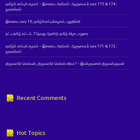
தமிழ்க் காப்புக் கழகம் – இணைய அரங்கம்: ஆளுமையர் உரை 173 & 174 ;
நூலரங்கம்
இணைய உரை 10, தமிழ்க்காப்புக்கழகம், புதுதில்லி
நட்பு தமிழ் வட்டம், 7ஆவது ஆண்டு தமிழ் விழா, மதுரை
தமிழ்க் காப்புக் கழகம் – இணைய அரங்கம்: ஆளுமையர் உரை 171 & 172 ;
நூலரங்கம்
திருவளர்ச் செல்வன், திருவளர்ச் செல்வி சரியா? – இலக்குவனார் திருவள்ளுவன்
Recent Comments
Hot Topics