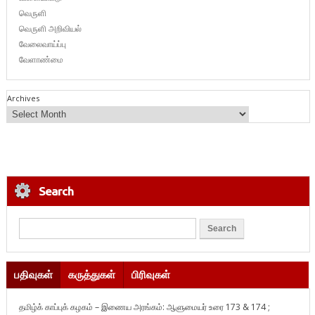
வெருளி
வெருளி அறிவியல்
வேலைவாய்ப்பு
வேளாண்மை
Archives
Search
பதிவுகள்
கருத்துகள்
பிரிவுகள்
தமிழ்க் காப்புக் கழகம் – இணைய அரங்கம்: ஆளுமையர் உரை 173 & 174 ;