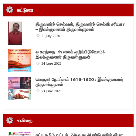
கட்டுரை
திருவளர்ச் செல்வன், திருவளர்ச் செல்வி சரியா?
– இலக்குவனார் திருவள்ளுவன்
21 July 2026
ல கரத்தை rh எனக் குறிப்பிடுவோம்!-
இலக்குவனார் திருவள்ளுவன்
24 June 2026
வெருளி நோய்கள் 1616-1620 : இலக்குவனார்
திருவள்ளுவன்
23 June 2026
கவிதை
நட்பு தமிழ் வட்டம், 7ஆவது ஆண்டு தமிழ் விழா,