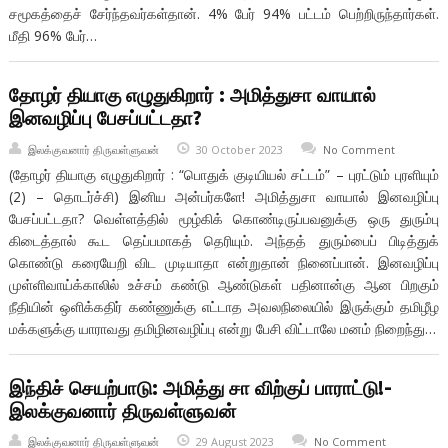
சமூகத்தைச் சேர்ந்தவர்கள்தான். 4% பேர் 94% பட்டம் பெற்றிருந்தார்கள்.
மீதி 96% பேர்…
தோழர் தியாகு எழுதுகிறார் : அமித்துசா வாயால்
இனவழிப்பு பேசப்பட்டதா?
இலக்குவனார் திருவள்ளுவன்
30 October 2023
No Comment
(தோழர் தியாகு எழுதுகிறார் : “பொதுக் குடியியல் சட்டம்” – புரட்டும் புரளியும்
(2) – தொடர்ச்சி) இனிய அன்பர்களே! அமித்துசா வாயால் இனவழிப்பு
பேசப்பட்டதா? வெள்ளத்தில் மூழ்கிக் கொண்டிருப்பவனுக்கு ஒரு துரும்பு
கிடைத்தால் கூட தெப்பமாகத் தெரியும். அந்தத் துரும்பைப் பிடித்துக்
கொண்டு கரையேறி விட முடியாதா என்றுதான் நினைப்பான். இனவழிப்பு
முள்ளிவாய்க்காலில் உச்சம் கண்டு ஆண்டுகள் பதினான்கு ஆன பிறகும்
நீதியின் ஒளிக்கதிர் கண்ணுக்கு எட்டாத அவலநிலையில் இருக்கும் தமிழீழ
மக்களுக்கு யாராவது தமிழினவழிப்பு என்று பேசி விட்டாலே மனம் நிறைந்து…
இந்திச் செயற்பாடு: அமித்து சா விற்குப் பாராட்டு!-
இலக்குவனார் திருவள்ளுவன்
இலக்குவனார் திருவள்ளுவன்
29 August 2023
No Comment