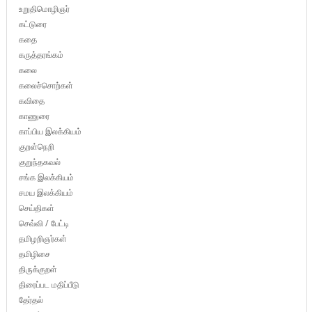
உறுதிமொழிஞர்
கட்டுரை
கதை
கருத்தரங்கம்
கலை
கலைச்சொற்கள்
கவிதை
காணுரை
காப்பிய இலக்கியம்
குறள்நெறி
குறுந்தகவல்
சங்க இலக்கியம்
சமய இலக்கியம்
செய்திகள்
செவ்வி / பேட்டி
தமிழறிஞர்கள்
தமிழிசை
திருக்குறள்
திரைப்பட மதிப்பீடு
தேர்தல்