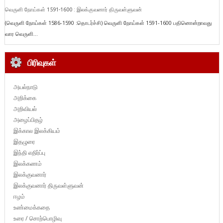
வெருளி நோய்கள் 1591-1600 : இலக்குவனார் திருவள்ளுவன்
(வெருளி நோய்கள் 1586-1590 :தொடர்ச்சி) வெருளி நோய்கள் 1591-1600 பதினொன்றாவது
வார வெருளி...
பிரிவுகள்
அயல்நாடு
அறிக்கை
அறிவியல்
அழைப்பிதழ்
இக்கால இலக்கியம்
இதழுரை
இந்தி எதிர்ப்பு
இலக்கணம்
இலக்குவனார்
இலக்குவனார் திருவள்ளுவன்
ஈழம்
உண்மைக்கதை
உரை / சொற்பொழிவு