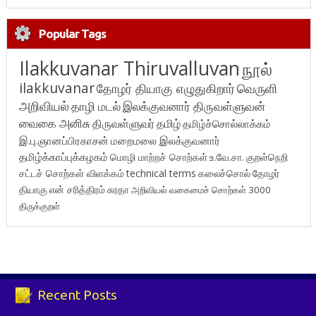
Popular Tags
Ilakkuvanar Thiruvalluvan
நூல்
ilakkuvanar
தோழர் தியாகு எழுதுகிறார்
வெருளி
அறிவியல்
தாழி மடல்
இலக்குவனார் திருவள்ளுவன்
வைகை அனிசு
திருவள்ளுவர்
தமிழ்
தமிழ்ச்சொல்லாக்கம்
இ.பு.ஞானப்பிரகாசன்
மறைமலை இலக்குவனார்
தமிழ்க்காப்புக்கழகம்
மொழி மாற்றச் சொற்கள்
உ.வே.சா.
குறள்நெறி
சட்டச் சொற்கள் விளக்கம்
technical terms
கலைச்சொல்
தோழர்
தியாகு
என் சரித்திரம்
சுரதா
அறிவியல் வகைமைச் சொற்கள் 3000
திருக்குறள்
Recent Posts