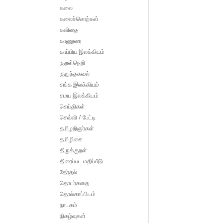
கலை
கலைச்சொற்கள்
கவிதை
காணுரை
காப்பிய இலக்கியம்
குறள்நெறி
குறுந்தகவல்
சங்க இலக்கியம்
சமய இலக்கியம்
செய்திகள்
செவ்வி / பேட்டி
தமிழறிஞர்கள்
தமிழிசை
திருக்குறள்
திரைப்பட மதிப்பீடு
தேர்தல்
தொடர்கதை
தொல்காப்பியம்
நாடகம்
நிகழ்வுகள்