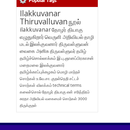
Popular Tags
Ilakkuvanar
Thiruvalluvan
நூல்
ilakkuvanar
தோழர் தியாகு
எழுதுகிறார்
வெருளி அறிவியல்
தாழி
மடல்
இலக்குவனார் திருவள்ளுவன்
வைகை அனிசு
திருவள்ளுவர்
தமிழ்
தமிழ்ச்சொல்லாக்கம்
இ.பு.ஞானப்பிரகாசன்
மறைமலை இலக்குவனார்
தமிழ்க்காப்புக்கழகம்
மொழி மாற்றச்
சொற்கள்
உ.வே.சா.
குறள்நெறி
சட்டச்
சொற்கள் விளக்கம்
technical terms
கலைச்சொல்
தோழர் தியாகு
என் சரித்திரம்
சுரதா
அறிவியல் வகைமைச் சொற்கள் 3000
திருக்குறள்