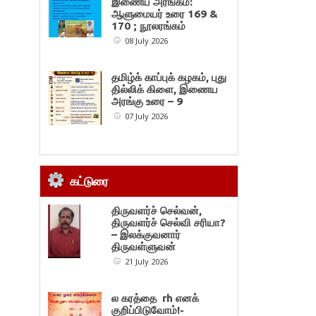
இணைய அரங்கம்:
ஆளுமையர் உரை 169 &
170 ; நூலரங்கம்
08 July 2026
தமிழ்க் காப்புக் கழகம், புது
தில்லிக் கிளை, இணைய
அரங்கு உரை – 9
07 July 2026
கட்டுரை
திருவளர்ச் செல்வன்,
திருவளர்ச் செல்வி சரியா?
– இலக்குவனார்
திருவள்ளுவன்
21 July 2026
ல கரத்தை rh எனக்
குறிப்பிடுவோம்!-