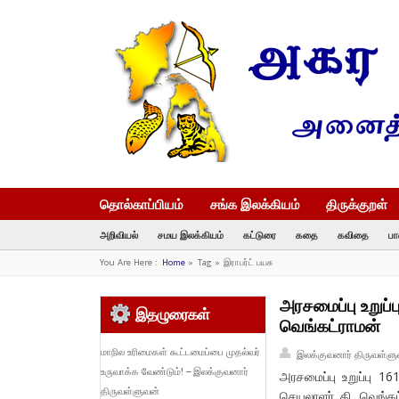
தொல்காப்பியம்
சங்க இலக்கியம்
திருக்குறள்
அறிவியல்
சமய இலக்கியம்
கட்டுரை
கதை
கவிதை
பா
You Are Here :
Home
»
Tag »
இராபர்ட் பயசு
அரசமைப்பு உறுப்
இதழுரைகள்
வெங்கட்ராமன்
மாநில உரிமைகள் கூட்டமைப்பை முதல்வர்
இலக்குவனார் திருவள்ளு
உருவாக்க வேண்டும்! – இலக்குவனார்
அரசமைப்பு உறுப்பு 1
திருவள்ளுவன்
செயலாளர் கி. வெங்கட