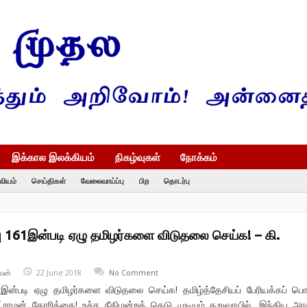
இக்கால இலக்கியம்
நிகழ்வுகள்
நோக்கம்
வியம்
செய்திகள்
வேலைவாய்ப்பு
பிற
தொடர்பு
பு 161இன்படி ஏழு தமிழர்களை விடுதலை செய்க! – கி.
வன்
22 June 2018
No Comment
61இன்படி ஏழு தமிழர்களை விடுதலை செய்க! தமிழ்த்தேசியப் பேரியக்கப் பொ
்ராமன் கோரிக்கை! உச்ச நீதிமன்றக் கெடு முடியும் தறுவாயில், இந்திய அர