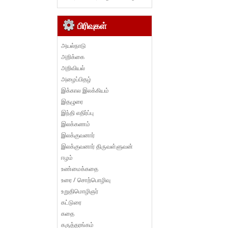
பிரிவுகள்
அயல்நாடு
அறிக்கை
அறிவியல்
அழைப்பிதழ்
இக்கால இலக்கியம்
இதழுரை
இந்தி எதிர்ப்பு
இலக்கணம்
இலக்குவனார்
இலக்குவனார் திருவள்ளுவன்
ஈழம்
உண்மைக்கதை
உரை / சொற்பொழிவு
உறுதிமொழிஞர்
கட்டுரை
கதை
கருத்தரங்கம்