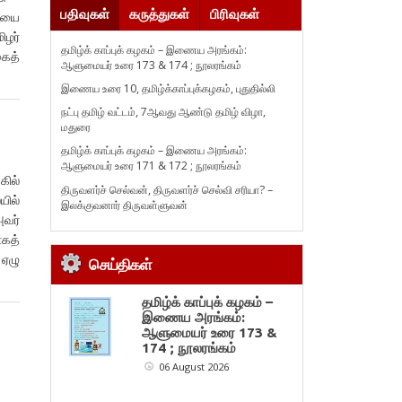
பதிவுகள்
கருத்துகள்
பிரிவுகள்
லையை
ிழர்
தமிழ்க் காப்புக் கழகம் – இணைய அரங்கம்:
கைத்
ஆளுமையர் உரை 173 & 174 ; நூலரங்கம்
இணைய உரை 10, தமிழ்க்காப்புக்கழகம், புதுதில்லி
நட்பு தமிழ் வட்டம், 7ஆவது ஆண்டு தமிழ் விழா,
மதுரை
தமிழ்க் காப்புக் கழகம் – இணைய அரங்கம்:
ஆளுமையர் உரை 171 & 172 ; நூலரங்கம்
கில்
திருவளர்ச் செல்வன், திருவளர்ச் செல்வி சரியா? –
யில்
இலக்குவனார் திருவள்ளுவன்
அவர்
ாகத்
 ஏழு
செய்திகள்
தமிழ்க் காப்புக் கழகம் –
இணைய அரங்கம்:
ஆளுமையர் உரை 173 &
174 ; நூலரங்கம்
06 August 2026