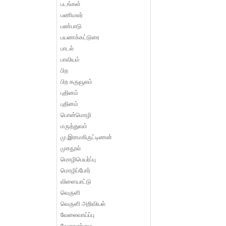
படங்கள்
பணிமலர்
பண்பாடு
பயணக்கட்டுரை
பாடல்
பாவியம்
பிற
பிற கருவூலம்
புதினம்
புதினம்
பொன்மொழி
மருத்துவம்
மு.இராமகிருட்டிணன்
முகநூல்
மொழிபெயர்ப்பு
மொழிப்போர்
விளையாட்டு
வெருளி
வெருளி அறிவியல்
வேலைவாய்ப்பு
வேளாண்மை