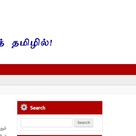
Search
துச்
சு –