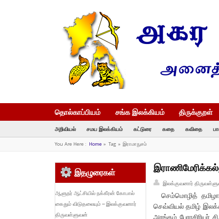
தொல்காப்பியம்
சங்க இலக்கியம்
திருக்குறள்
அறிவியல்
சமய இலக்கியம்
கட்டுரை
கதை
கவிதை
பா
You Are Here :
Home
»
Tag »
இராமாநுசம்
இராணிமேரிக்கல்ல
இதழுரைகள்
இலக்குவனார் திருவள்ளு
ஆளுநர் ஆட்சியில் நக்கீரன் கோபால்
செம்மொழித் தமிழாய்
கைதும் விடுதலையும் – இலக்குவனார்
செவ்வியல் தமிழ் இலக
திருவள்ளுவன்
அரங்கம் பேராசிரியர் 