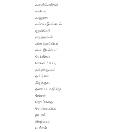
கலைச்சொற்கள்
கவிதை
காணுரை
காப்பிய இலக்கியம்
குறள்நெறி
குறுந்தகவல்
சங்க இலக்கியம்
சமய இலக்கியம்
செய்திகள்
செவ்வி / பேட்டி
தமிழறிஞர்கள்
தமிழிசை
திருக்குறள்
திரைப்பட மதிப்பீடு
தேர்தல்
தொடர்கதை
தொல்காப்பியம்
நாடகம்
நிகழ்வுகள்
படங்கள்