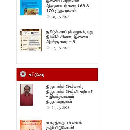
இணைய அரங்கம்:
ஆளுமையர் உரை 169 &
170 ; நூலரங்கம்
08 July 2026
தமிழ்க் காப்புக் கழகம், புது
தில்லிக் கிளை, இணைய
அரங்கு உரை – 9
07 July 2026
கட்டுரை
திருவளர்ச் செல்வன்,
திருவளர்ச் செல்வி சரியா?
– இலக்குவனார்
திருவள்ளுவன்
21 July 2026
ல கரத்தை rh எனக்
குறிப்பிடுவோம்!-