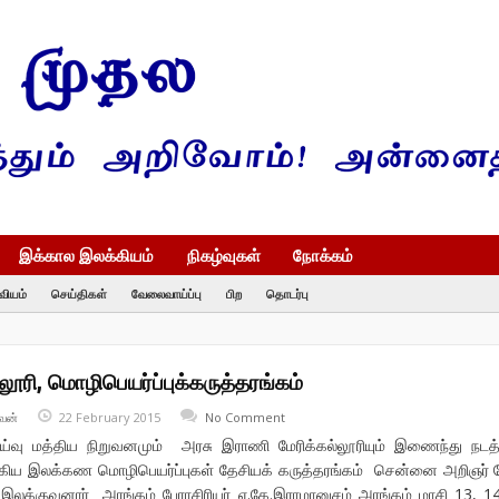
இக்கால இலக்கியம்
நிகழ்வுகள்
நோக்கம்
வியம்
செய்திகள்
வேலைவாய்ப்பு
பிற
தொடர்பு
ூரி, மொழிபெயர்ப்புக்கருத்தரங்கம்
வன்
22 February 2015
No Comment
வு மத்திய நிறுவனமும் அரசு இராணி மேரிக்கல்லூரியும் இணைந்து நடத்
்கிய இலக்கண மொழிபெயர்ப்புகள் தேசியக் கருத்தரங்கம் சென்னை அறிஞர் 
சி.இலக்குவனார் அரங்கம் பேராசிரியர் ஏ.கே.இராமானுசம் அரங்கம் மாசி 13, 1