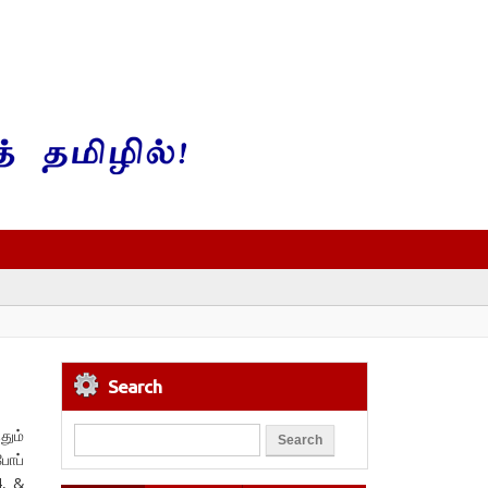
Search
தும்
போப்
4, &