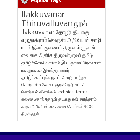
Popular Tags
Ilakkuvanar
Thiruvalluvan
நூல்
ilakkuvanar
தோழர் தியாகு
எழுதுகிறார்
வெருளி அறிவியல்
தாழி
மடல்
இலக்குவனார் திருவள்ளுவன்
வைகை அனிசு
திருவள்ளுவர்
தமிழ்
தமிழ்ச்சொல்லாக்கம்
இ.பு.ஞானப்பிரகாசன்
மறைமலை இலக்குவனார்
தமிழ்க்காப்புக்கழகம்
மொழி மாற்றச்
சொற்கள்
உ.வே.சா.
குறள்நெறி
சட்டச்
சொற்கள் விளக்கம்
technical terms
கலைச்சொல்
தோழர் தியாகு
என் சரித்திரம்
சுரதா
அறிவியல் வகைமைச் சொற்கள் 3000
திருக்குறள்