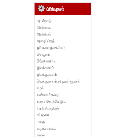
பிரிவுகள்
அயல்நாடு
அறிக்கை
அறிவியல்
அழைப்பிதழ்
இக்கால இலக்கியம்
இதழுரை
இந்தி எதிர்ப்பு
இலக்கணம்
இலக்குவனார்
இலக்குவனார் திருவள்ளுவன்
ஈழம்
உண்மைக்கதை
உரை / சொற்பொழிவு
உறுதிமொழிஞர்
கட்டுரை
கதை
கருத்தரங்கம்
கலை