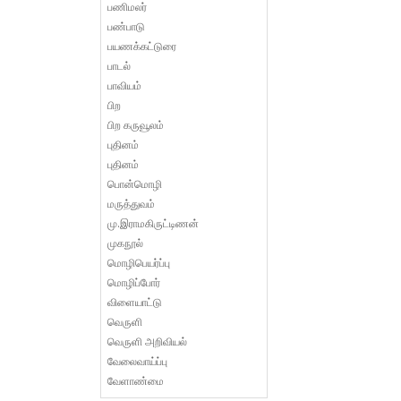
பணிமலர்
பண்பாடு
பயணக்கட்டுரை
பாடல்
பாவியம்
பிற
பிற கருவூலம்
புதினம்
புதினம்
பொன்மொழி
மருத்துவம்
மு.இராமகிருட்டிணன்
முகநூல்
மொழிபெயர்ப்பு
மொழிப்போர்
விளையாட்டு
வெருளி
வெருளி அறிவியல்
வேலைவாய்ப்பு
வேளாண்மை