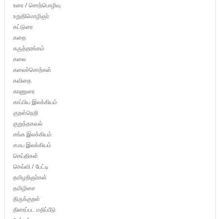
உரை / சொற்பொழிவு
உறுதிமொழிஞர்
கட்டுரை
கதை
கருத்தரங்கம்
கலை
கலைச்சொற்கள்
கவிதை
காணுரை
காப்பிய இலக்கியம்
குறள்நெறி
குறுந்தகவல்
சங்க இலக்கியம்
சமய இலக்கியம்
செய்திகள்
செவ்வி / பேட்டி
தமிழறிஞர்கள்
தமிழிசை
திருக்குறள்
திரைப்பட மதிப்பீடு