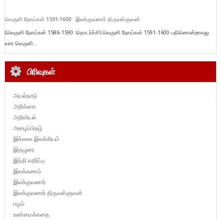
வெருளி நோய்கள் 1591-1600 : இலக்குவனார் திருவள்ளுவன்
(வெருளி நோய்கள் 1586-1590 :தொடர்ச்சி) வெருளி நோய்கள் 1591-1600 பதினொன்றாவது
வார வெருளி...
பிரிவுகள்
அயல்நாடு
அறிக்கை
அறிவியல்
அழைப்பிதழ்
இக்கால இலக்கியம்
இதழுரை
இந்தி எதிர்ப்பு
இலக்கணம்
இலக்குவனார்
இலக்குவனார் திருவள்ளுவன்
ஈழம்
உண்மைக்கதை