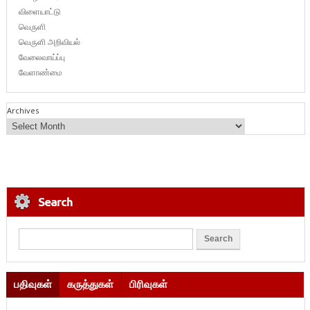
விளையாட்டு
வெருளி
வெருளி அறிவியல்
வேலைவாய்ப்பு
வேளாண்மை
Archives
Search
பதிவுகள்
கருத்துகள்
பிரிவுகள்