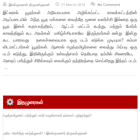
இலக்குவனார் திருவள்ளுவன்
31 March 2014
No Comment
இட்லரால் யூதர்கள் அநியாயமாக அழிக்கப்பட்ட காலக்கட்டத்தின்
அடிப்படையில் அந்த யூத மக்களை வைத்தே மூளை வளர்ச்சி இல்லாத ஒரு
யூத இனக் கதாபாத்திரம், ஆட்டம் பாட்டம் கூத்து, மற்றும் போர்க்
காலத்திலும் கூட அவர்கள் மகிழ்ச்சியாகவே இருந்தார்கள் என்று இன்று
கூட யாராவது நகைச்சுவையாக ஒரு படம் எடுக்க முடியுமா? சும்மா
விடமாட்டார்கள் யூதர்கள். ஆனால் ஈழத்தமிழர்களை வைத்து அப்படி ஒரு
படம் எடுத்து, இதிலிருக்கும் உள்வஞ்சகம் தெரியாத நம்மில் சிலரையே,
அதைப் பார்த்துச் சிரிக்கவும் வைக்கும் தந்திரத்தை செய்கிறது இந்தப் படம்.
…
இதழுரைகள்
ஈழத்தமிழரைப் படுத்தும் பாடு! வருங்காலம் நம்மைப் பழிதூற்றும்!
புதிய அரசிற்கு வாழ்த்துகள்! – இலக்குவனார் திருவள்ளுவன்