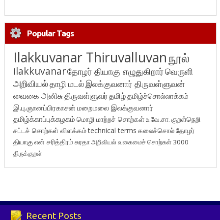
Popular Tags
Ilakkuvanar Thiruvalluvan
நூல்
ilakkuvanar
தோழர் தியாகு எழுதுகிறார்
வெருளி
அறிவியல்
தாழி மடல்
இலக்குவனார் திருவள்ளுவன்
வைகை அனிசு
திருவள்ளுவர்
தமிழ்
தமிழ்ச்சொல்லாக்கம்
இ.பு.ஞானப்பிரகாசன்
மறைமலை இலக்குவனார்
தமிழ்க்காப்புக்கழகம்
மொழி மாற்றச் சொற்கள்
உ.வே.சா.
குறள்நெறி
சட்டச் சொற்கள் விளக்கம்
technical terms
கலைச்சொல்
தோழர்
தியாகு
என் சரித்திரம்
சுரதா
அறிவியல் வகைமைச் சொற்கள் 3000
திருக்குறள்
Recent Posts