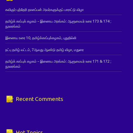
கவிஞர் புத்தேரி தானப்பன் அவர்களுக்குப் பாராட்டு விழா
தமிழ்க் காப்புக் கழகம் – இணைய அரங்கம்: ஆளுமையர் உரை 173 & 174 ;
நூலரங்கம்
இணைய உரை 10, தமிழ்க்காப்புக்கழகம், புதுதில்லி
நட்பு தமிழ் வட்டம், 7ஆவது ஆண்டு தமிழ் விழா, மதுரை
தமிழ்க் காப்புக் கழகம் – இணைய அரங்கம்: ஆளுமையர் உரை 171 & 172 ;
நூலரங்கம்
Recent Comments
Hot Topics