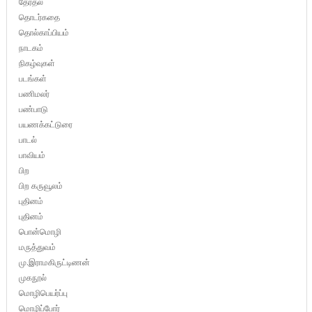
தேர்தல்
தொடர்கதை
தொல்காப்பியம்
நாடகம்
நிகழ்வுகள்
படங்கள்
பணிமலர்
பண்பாடு
பயணக்கட்டுரை
பாடல்
பாவியம்
பிற
பிற கருவூலம்
புதினம்
புதினம்
பொன்மொழி
மருத்துவம்
மு.இராமகிருட்டிணன்
முகநூல்
மொழிபெயர்ப்பு
மொழிப்போர்