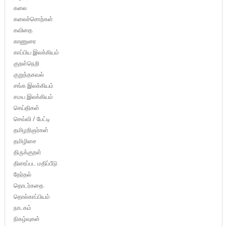
கலை
கலைச்சொற்கள்
கவிதை
காணுரை
காப்பிய இலக்கியம்
குறள்நெறி
குறுந்தகவல்
சங்க இலக்கியம்
சமய இலக்கியம்
செய்திகள்
செவ்வி / பேட்டி
தமிழறிஞர்கள்
தமிழிசை
திருக்குறள்
திரைப்பட மதிப்பீடு
தேர்தல்
தொடர்கதை
தொல்காப்பியம்
நாடகம்
நிகழ்வுகள்