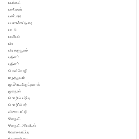
படங்கள்
பணிமலர்
பண்பாடு
பயணக்கட்டுரை
பாடல்
பாவியம்
பிற
பிற கருவூலம்
புதினம்
புதினம்
பொன்மொழி
மருத்துவம்
மு.இராமகிருட்டிணன்
முகநூல்
மொழிபெயர்ப்பு
மொழிப்போர்
விளையாட்டு
வெருளி
வெருளி அறிவியல்
வேலைவாய்ப்பு
வேளாண்மை