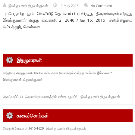
இலக்குவனார் திருவள்ளுவன்
10 May 2015
No Comment
முப்பெருவிழா நூல் வெளியீடு தொல்காப்பியர் விருது, திருவள்ளுவர் விருது,
இலக்குவனார் விருது வைகாசி 2, 2046 / மே 16, 2015 சனிக்கிழமை
அம்பத்தூர், சென்னை
இதழுரைகள்
சித்திரை விருது மாசியிலேயே ஏன்? அரசு நிலைக்கும் என்ற நம்பிக்கை இல்லையா? –
இலக்குவனார் திருவள்ளுவன்
நோய்வாய்ப்பட்ட செயலலிதா மரணத்தில் என்ன மருமம்? – இலக்குவனார் திருவள்ளுவன்
கலைச்சொற்கள்
வெருளி நோய்கள் 1616-1620 : இலக்குவனார் திருவள்ளுவன்