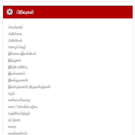
பிரிவுகள்
அயல்நாடு
அறிக்கை
அறிவியல்
அழைப்பிதழ்
இக்கால இலக்கியம்
இதழுரை
இந்தி எதிர்ப்பு
இலக்கணம்
இலக்குவனார்
இலக்குவனார் திருவள்ளுவன்
ஈழம்
உண்மைக்கதை
உரை / சொற்பொழிவு
உறுதிமொழிஞர்
கட்டுரை
கதை
கருத்தரங்கம்