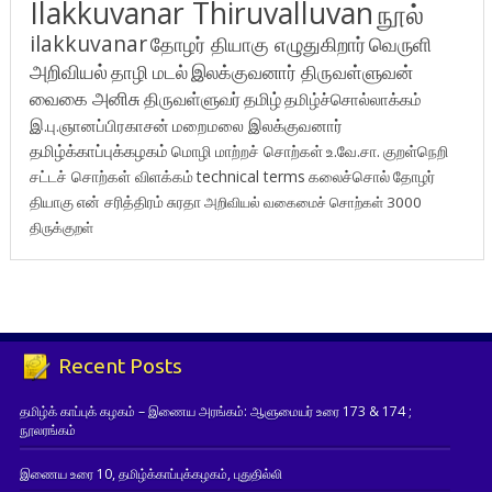
Ilakkuvanar Thiruvalluvan
நூல்
ilakkuvanar
தோழர் தியாகு எழுதுகிறார்
வெருளி
அறிவியல்
தாழி மடல்
இலக்குவனார் திருவள்ளுவன்
வைகை அனிசு
திருவள்ளுவர்
தமிழ்
தமிழ்ச்சொல்லாக்கம்
இ.பு.ஞானப்பிரகாசன்
மறைமலை இலக்குவனார்
தமிழ்க்காப்புக்கழகம்
மொழி மாற்றச் சொற்கள்
உ.வே.சா.
குறள்நெறி
சட்டச் சொற்கள் விளக்கம்
technical terms
கலைச்சொல்
தோழர்
தியாகு
என் சரித்திரம்
சுரதா
அறிவியல் வகைமைச் சொற்கள் 3000
திருக்குறள்
Recent Posts
தமிழ்க் காப்புக் கழகம் – இணைய அரங்கம்: ஆளுமையர் உரை 173 & 174 ;
நூலரங்கம்
இணைய உரை 10, தமிழ்க்காப்புக்கழகம், புதுதில்லி