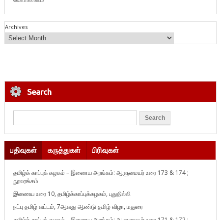
Archives
Search
பதிவுகள்
கருத்துகள்
பிரிவுகள்
தமிழ்க் காப்புக் கழகம் – இணைய அரங்கம்: ஆளுமையர் உரை 173 & 174 ;
நூலரங்கம்
இணைய உரை 10, தமிழ்க்காப்புக்கழகம், புதுதில்லி
நட்பு தமிழ் வட்டம், 7ஆவது ஆண்டு தமிழ் விழா, மதுரை
தமிழ்க் காப்புக் கழகம் – இணைய அரங்கம்: ஆளுமையர் உரை 171 & 172 ;