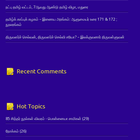
நட்பு தமிழ் வட்டம், 7ஆவது ஆண்டு தமிழ் விழா, மதுரை
தமிழ்க் காப்புக் கழகம் – இணைய அரங்கம்: ஆளுமையர் உரை 171 & 172 ;
நூலரங்கம்
திருவளர்ச் செல்வன், திருவளர்ச் செல்வி சரியா? – இலக்குவனார் திருவள்ளுவன்
Recent Comments
Hot Topics
85 சித்தர் நூல்கள் விவரம் - பொன்னையா சாமிகள்
(29)
நோக்கம்
(26)