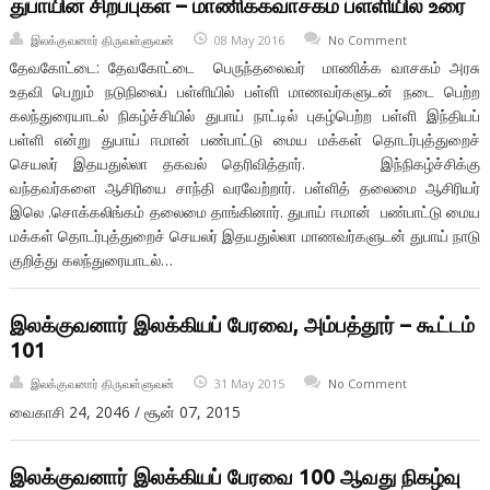
துபாயின் சிறப்புகள் – மாணிக்கவாசகம் பள்ளியில் உரை
இலக்குவனார் திருவள்ளுவன்
08 May 2016
No Comment
தேவகோட்டை: தேவகோட்டை பெருந்தலைவர் மாணிக்க வாசகம் அரசு
உதவி பெறும் நடுநிலைப் பள்ளியில் பள்ளி மாணவர்களுடன் நடை பெற்ற
கலந்துரையாடல் நிகழ்ச்சியில் துபாய் நாட்டில் புகழ்பெற்ற பள்ளி இந்தியப்
பள்ளி என்று துபாய் ஈமான் பண்பாட்டு மைய மக்கள் தொடர்புத்துறைச்
செயலர் இதயதுல்லா தகவல் தெரிவித்தார். இந்நிகழ்ச்சிக்கு
வந்தவர்களை ஆசிரியை சாந்தி வரவேற்றார். பள்ளித் தலைமை ஆசிரியர்
இலெ .சொக்கலிங்கம் தலைமை தாங்கினார். துபாய் ஈமான் பண்பாட்டு மைய
மக்கள் தொடர்புத்துறைச் செயலர் இதயதுல்லா மாணவர்களுடன் துபாய் நாடு
குறித்து கலந்துரையாடல்…
இலக்குவனார் இலக்கியப் பேரவை, அம்பத்தூர் – கூட்டம்
101
இலக்குவனார் திருவள்ளுவன்
31 May 2015
No Comment
வைகாசி 24, 2046 / சூன் 07, 2015
இலக்குவனார் இலக்கியப் பேரவை 100 ஆவது நிகழ்வு