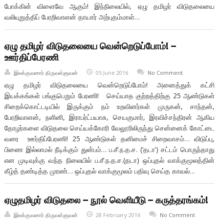
போக்கின் விளைவே ஆகும்! இந்நிலையில், ஏழு தமிழர் விடுதலையை
வலியுறுத்திப் பேரறிவாளன் தாயார் அற்புதம்மாள்…
ஏழு தமிழர் விடுதலையை வென்றெடுப்போம்! –
ஊர்திப்பேரணி
இலக்குவனார் திருவள்ளுவன்
05 June 2016
No Comment
ஏழு தமிழர் விடுதலையை வென்றெடுப்போம்! அனைத்துக் கட்சி
இயக்கங்கள் பங்குபெறும் பேரணி! செய்யாத குற்றத்திற்கு 25 ஆண்டுகள்
சிறைக்கொட்டடியில் இருக்கும் நம் உறவினர்கள் முருகன், சாந்தன்,
பேரறிவாளன், நளினி, இராபர்ட்பயாசு, செயகுமார், இரவிச்சந்திரன் ஆகிய
தோழர்களை விடுதலை செய்யக்கோரி வேலூரிலிருந்து சென்னைக் கோட்டை
வரை ஊர்திப்பேரணி! 25 ஆண்டுகள் தனிமைச் சிறைவாசம்… விடுப்பு,
பிணை இல்லாமல் நீடிக்கும் துன்பம்… ப.சீ.ந.த.ச. (‘தடா’) சட்டம் பொருந்தாது
என முடிவுக்கு வந்த நிலையில் ப.சீ.ந.த.ச.(தடா) ஒப்புதல் வாக்குமூலத்தின்
கீழ்த் தண்டித்த முரண்… ஒப்புதல் வாக்குமூலம் பதிவு செய்த காவல்…
ஏழுதமிழர் விடுதலை – நூல் வெளியீடு – கருத்தரங்கம்!
இலக்குவனார் திருவள்ளுவன்
28 February 2016
No Comment