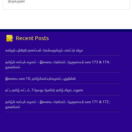
திருக்குறள்
Recent Posts
கவிஞர் புத்தேரி தானப்பன் அவர்களுக்குப் பாராட்டு விழா
தமிழ்க் காப்புக் கழகம் – இணைய அரங்கம்: ஆளுமையர் உரை 173 & 174 ;
நூலரங்கம்
இணைய உரை 10, தமிழ்க்காப்புக்கழகம், புதுதில்லி
நட்பு தமிழ் வட்டம், 7ஆவது ஆண்டு தமிழ் விழா, மதுரை
தமிழ்க் காப்புக் கழகம் – இணைய அரங்கம்: ஆளுமையர் உரை 171 & 172 ;
நூலரங்கம்