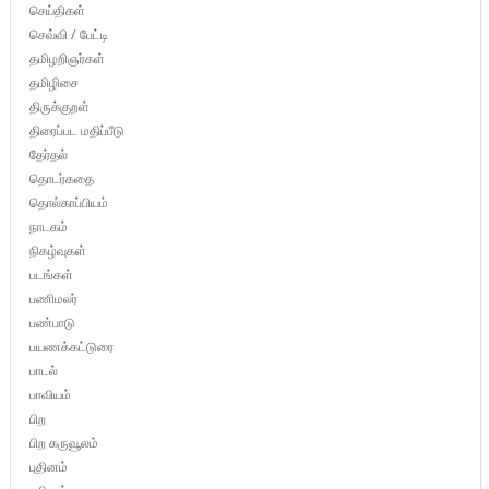
செய்திகள்
செவ்வி / பேட்டி
தமிழறிஞர்கள்
தமிழிசை
திருக்குறள்
திரைப்பட மதிப்பீடு
தேர்தல்
தொடர்கதை
தொல்காப்பியம்
நாடகம்
நிகழ்வுகள்
படங்கள்
பணிமலர்
பண்பாடு
பயணக்கட்டுரை
பாடல்
பாவியம்
பிற
பிற கருவூலம்
புதினம்