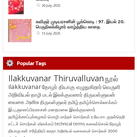
20 July 2025
கவிஞர் முடியரசனின் பூங்கொடி : 97. இயல் 20.
பெருநிலக்கிழார் வாழ்த்திய காதை
13 July 2025
Popular Tags
Ilakkuvanar Thiruvalluvan
நூல்
ilakkuvanar
தோழர் தியாகு எழுதுகிறார்
வெருளி
அறிவியல்
தாழி மடல்
இலக்குவனார் திருவள்ளுவன்
வைகை அனிசு
திருவள்ளுவர்
தமிழ்
தமிழ்ச்சொல்லாக்கம்
இ.பு.ஞானப்பிரகாசன்
மறைமலை இலக்குவனார்
தமிழ்க்காப்புக்கழகம்
மொழி மாற்றச் சொற்கள்
உ.வே.சா.
குறள்நெறி
சட்டச் சொற்கள் விளக்கம்
technical terms
கலைச்சொல்
தோழர்
தியாகு
என் சரித்திரம்
சுரதா
அறிவியல் வகைமைச் சொற்கள் 3000