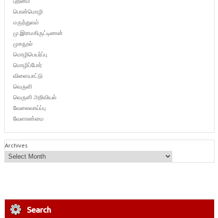
புதினம்
பொன்மொழி
மருத்துவம்
மு.இராமகிருட்டிணன்
முகநூல்
மொழிபெயர்ப்பு
மொழிப்போர்
விளையாட்டு
வெருளி
வெருளி அறிவியல்
வேலைவாய்ப்பு
வேளாண்மை
Archives
Search