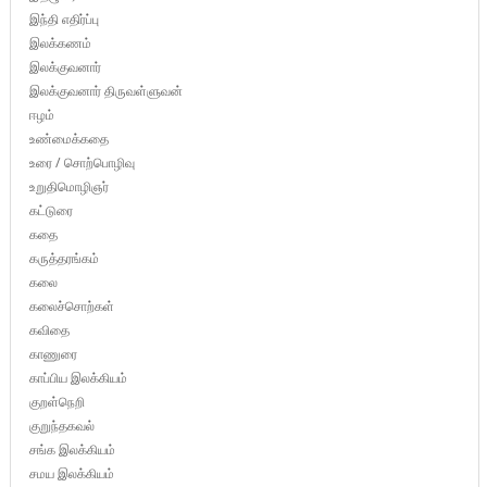
இந்தி எதிர்ப்பு
இலக்கணம்
இலக்குவனார்
இலக்குவனார் திருவள்ளுவன்
ஈழம்
உண்மைக்கதை
உரை / சொற்பொழிவு
உறுதிமொழிஞர்
கட்டுரை
கதை
கருத்தரங்கம்
கலை
கலைச்சொற்கள்
கவிதை
காணுரை
காப்பிய இலக்கியம்
குறள்நெறி
குறுந்தகவல்
சங்க இலக்கியம்
சமய இலக்கியம்