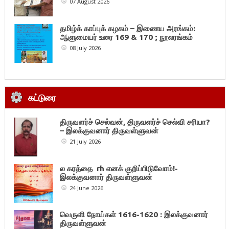
07 August 2026
தமிழ்க் காப்புக் கழகம் – இணைய அரங்கம்:
ஆளுமையர் உரை 169 & 170 ; நூலரங்கம்
08 July 2026
கட்டுரை
திருவளர்ச் செல்வன், திருவளர்ச் செல்வி சரியா?
– இலக்குவனார் திருவள்ளுவன்
21 July 2026
ல கரத்தை rh எனக் குறிப்பிடுவோம்!-
இலக்குவனார் திருவள்ளுவன்
24 June 2026
வெருளி நோய்கள் 1616-1620 : இலக்குவனார்
திருவள்ளுவன்