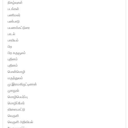
நிகழ்வுகள்
படங்கள்
பணிமலர்
பண்பாடு
பயணக்கட்டுரை
பாடல்
பாவியம்
பிற
பிற கருவூலம்
புதினம்
புதினம்
பொன்மொழி
மருத்துவம்
மு.இராமகிருட்டிணன்
முகநூல்
மொழிபெயர்ப்பு
மொழிப்போர்
விளையாட்டு
வெருளி
வெருளி அறிவியல்