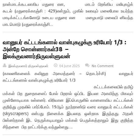
நான்மாடக்கூடலாகிய மதுரை என, மாடம் பிறங்கிய மலிபுகழ்க்
கூடல் (மதுரைக்காஞ்சி : 429)என்றும், முகில் உலாவும் மலைபோல உயர்ந்த
மாடிக்கட்டடங்களோடு உடைய மதுரை என மழையாடு மலையி னிவந்த
மாடமொடு (மதுரைக்காஞ்சி…
வானுயர் கட்டடங்களால் வான்புகழுக்கு உரியோர் 1/3 :
அன்றே சொன்னார்கள்38 –
இலக்குவனார்திருவள்ளுவன்
இலக்குவனார் திருவள்ளுவன்
04 June 2025
No Comment
(காலணிகளைக் கவினுற அமைத்தனர் – தொடர்ச்சி) வானுயர்
கட்டடங்களால் வான்புகழுக்கு உரியோர் 1/3
கட்டடக்கலையில் தமிழ்
மக்கள் பிற துறைகளைப் போல் பிறரால் ஒப்பிட இயலா அளவிற்கு மிகவும்
முன்னோடியாக உள்ளனர். விரிவான இப்பொருளில் வானளாவிய கட்டடங்கள்
குறித்து முதலில் பார்ப்போம். 19ஆம் நூற்றாண்டு வரை வானுயர் கட்டடங்கள்
(skyscrapers) என்பது நினைக்க இயலாத ஒன்றாக இருந்தது. அதன்
பின்னர்தான் இட நெருக்கடியாலும் மக்கள் பெருக்கத்தாலும் இது குறித்த
சிந்தனை பிற நாட்டார்க்கு வந்துள்ளது….