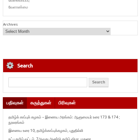
வேலைவாய்ப்பு
வேளாண்மை
Archives
Search
பதிவுகள்
கருத்துகள்
பிரிவுகள்
தமிழ்க் காப்புக் கழகம் – இணைய அரங்கம்: ஆளுமையர் உரை 173 & 174 ;
நூலரங்கம்
இணைய உரை 10, தமிழ்க்காப்புக்கழகம், புதுதில்லி
நட்பு தமிழ் வட்டம், 7ஆவது ஆண்டு தமிழ் விழா, மதுரை