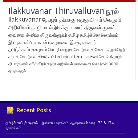
Ilakkuvanar Thiruvalluvan
நூல்
ilakkuvanar
தோழர் தியாகு எழுதுகிறார்
வெருளி
அறிவியல்
தாழி மடல்
இலக்குவனார் திருவள்ளுவன்
வைகை அனிசு
திருவள்ளுவர்
தமிழ்
தமிழ்ச்சொல்லாக்கம்
இ.பு.ஞானப்பிரகாசன்
மறைமலை இலக்குவனார்
தமிழ்க்காப்புக்கழகம்
மொழி மாற்றச் சொற்கள்
உ.வே.சா.
குறள்நெறி
சட்டச் சொற்கள் விளக்கம்
technical terms
கலைச்சொல்
தோழர்
தியாகு
என் சரித்திரம்
சுரதா
அறிவியல் வகைமைச் சொற்கள் 3000
திருக்குறள்
Recent Posts
தமிழ்க் காப்புக் கழகம் – இணைய அரங்கம்: ஆளுமையர் உரை 173 & 174 ;
நூலரங்கம்