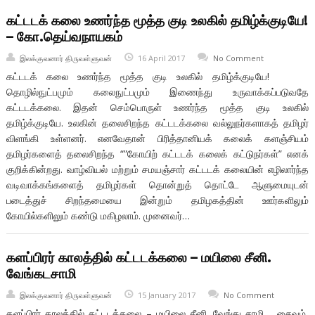
கட்டடக் கலை உணர்ந்த மூத்த குடி உலகில் தமிழ்க்குடியே!
– கோ.தெய்வநாயகம்
இலக்குவனார் திருவள்ளுவன்
16 April 2017
No Comment
கட்டடக் கலை உணர்ந்த மூத்த குடி உலகில் தமிழ்க்குடியே!
தொழில்நுட்பமும் கலைநுட்பமும் இணைந்து உருவாக்கப்படுவதே
கட்டடக்கலை. இதன் செம்பொருள் உணர்ந்த மூத்த குடி உலகில்
தமிழ்க்குடியே. உலகின் தலைசிறந்த கட்டடக்கலை வல்லுநர்களாகத் தமிழர்
விளங்கி உள்ளனர். எனவேதான் பிரித்தானியக் கலைக் களஞ்சியம்
தமிழர்களைத் தலைசிறந்த “”கோயிற் கட்டடக் கலைக் கட்டுநர்கள்” எனக்
குறிக்கின்றது. வாழ்வியல் மற்றும் சமயஞ்சார் கட்டடக் கலையின் எழிலார்ந்த
வடிவாக்கங்களைத் தமிழர்கள் தொன்றுத் தொட்டே ஆளுமையுடன்
படைத்துச் சிறந்தமையை இன்றும் தமிழகத்தின் ஊர்களிலும்
கோயில்களிலும் கண்டு மகிழலாம். முனைவர்…
களப்பிரர் காலத்தில் கட்டடக்கலை – மயிலை சீனி.
வேங்கடசாமி
இலக்குவனார் திருவள்ளுவன்
15 January 2017
No Comment
களப்பிரர் காலத்தில் கட்டடக்கலை – மயிலை சீனி. வேங்கடசாமி சைவம்,