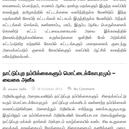
வைணவம், பௌத்தம், சமணம் ஆகிய நான்கு மதங்களும் இருந்த களப்பிரர்
காலத்துத் தமிழகத்தில் கட்டடக்கலை வளர்ந்திருக்க வேண்டும். இந்த
மதங்களின் கோயிற் கட்டடங்கள் கட்டாயம் இருந்திருக்க வேண்டும். அந்தக்
கட்டடங்கள் செங்கல், சுண்ணாம்பு, மரம், இரும்பு ஆகிய பொருள்களைக்
கொண்டு கட்டப் பட்டவையாகையால் அவை இக்காலத்தில்
நிலைபெற்றிருக்கவில்லை. கருங்கற்களை ஒன்றின் மேல் அடுக்கிக்
கட்டப்படுகிற கற்றளிக் கோயில் கட்டடங்களும் பாறைகளைக் குடைந்து
அமைக்கப்படும் குகைக் கோயில்களும் களப்பிரர் ஆட்சிக் காலத்தில்
மகேந்திரவர்மன்…
நாட்டுப்புற நம்பிக்கைகளும் மொட்டைக்கோபுரமும் –
வைகை அனீசு
வைகை அனீசு
18 October 2015
No Comment
அறிவியலுக்கு அறைகூவலிடும் நாட்டுப்புற நம்பிக்கைகளும் சிதைக்கப்பட்டு
வரும் மொட்டைக்கோபுரமும் நாட்டுப்புற மக்களிடம் எண்ணற்ற நம்பிக்கைள்
காணப்படுகின்றன. அனைத்தும் அறிவியல் சார்ந்தது எனக்கூறமுடியாது.
இருப்பினும் பல நம்பிக்கைகள் அறிவியலின் வெளிப்பாடாக அமைந்துள்ளது.
நாட்டுப்புற மக்கள் தாங்கள் அன்றாடம் வாழ்க்கையில் கண்ட சில கூறுகளை
வைத்துக் காலத்தையும் நேரத்தையும் திசைகளையும் கணித்தனர். மழை,