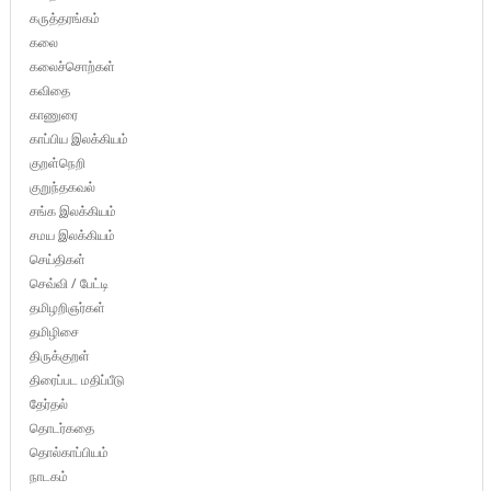
கருத்தரங்கம்
கலை
கலைச்சொற்கள்
கவிதை
காணுரை
காப்பிய இலக்கியம்
குறள்நெறி
குறுந்தகவல்
சங்க இலக்கியம்
சமய இலக்கியம்
செய்திகள்
செவ்வி / பேட்டி
தமிழறிஞர்கள்
தமிழிசை
திருக்குறள்
திரைப்பட மதிப்பீடு
தேர்தல்
தொடர்கதை
தொல்காப்பியம்
நாடகம்