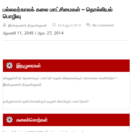
பல்லவர்காலக் கலை மாட்சிமைகள் – தொல்லியல்
பொழிவு
இலக்குவனார் திருவள்ளுவன்
24 August 2014
No Comment
ஆவணி 11, 2045 / ஆக. 27, 2014
இதழுரைகள்
உள்ஒதுக்கீட்டு ஆணைக்குப் பாராட்டு! எழுவர் விடுதலைக்கும் அரசாணை வெளியிடுக! –
இலக்குவனார் திருவள்ளுவன்
தமிழுக்காகக் குரல் கொடுக்கும் தருண் விசய்க்குப் பாராட்டுகள்!
கலைச்சொற்கள்