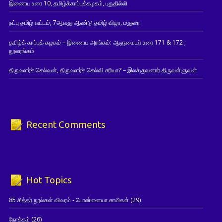
இணைய உரை 10, தமிழ்க்காப்புக்கழகம், புதுதில்லி
நட்பு தமிழ் வட்டம், 7ஆவது ஆண்டு தமிழ் விழா, மதுரை
தமிழ்க் காப்புக் கழகம் – இணைய அரங்கம்: ஆளுமையர் உரை 171 & 172 ;
நூலரங்கம்
திருவளர்ச் செல்வன், திருவளர்ச் செல்வி சரியா? – இலக்குவனார் திருவள்ளுவன்
Recent Comments
Hot Topics
85 சித்தர் நூல்கள் விவரம் - பொன்னையா சாமிகள்
(29)
நோக்கம்
(26)