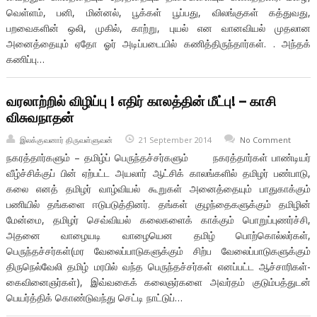
வெள்ளம், பனி, மின்னல், பூக்கள் பூப்பது, விலங்குகள் கத்துவது,
பறவைகளின் ஒலி, முகில், காற்று, புயல் என வானவியல் முதலான
அனைத்தையும் ஏதோ ஓர் அடிப்படையில் கணித்திருந்தார்கள். . அந்தக்
கணிப்பு…
வரலாற்றில் விழிப்பு ! எதிர் காலத்தின் மீட்பு! – காசி
விசுவநாதன்
இலக்குவனார் திருவள்ளுவன்
21 September 2014
No Comment
நகரத்தார்களும் – தமிழ்ப் பெருந்தச்சர்களும் நகரத்தார்கள் பாண்டியர்
வீழ்ச்சிக்குப் பின் ஏற்பட்ட அயலார் ஆட்சிக் காலங்களில் தமிழர் பண்பாடு,
கலை எனத் தமிழர் வாழ்வியல் கூறுகள் அனைத்தையும் பாதுகாக்கும்
பணியில் தங்களை ஈடுபடுத்தினர். தங்கள் குழந்தைகளுக்கும் தமிழின்
மேன்மை, தமிழர் செவ்வியல் கலைகளைக் காக்கும் பொறுப்புணர்ச்சி,
அதனை வாழையடி வாழையென தமிழ் பொற்கொல்லர்கள்,
பெருந்தச்சர்கள்(மர வேலைப்பாடுகளுக்கும் சிற்ப வேலைப்பாடுகளுக்கும்
திருநெல்வேலி தமிழ் மரபில் வந்த பெருந்தச்சர்கள் எனப்பட்ட ஆச்சாரிகள்-
கைவினைஞர்கள்), இவ்வகைக் கலைஞர்களை அவர்தம் குடும்பத்துடன்
பெயர்த்திக் கொண்டுவந்து செட்டி நாட்டுப்…