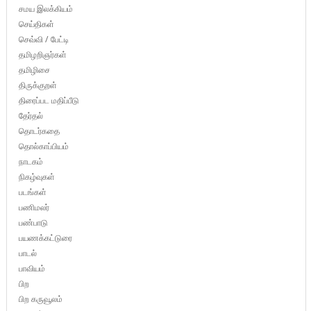
சமய இலக்கியம்
செய்திகள்
செவ்வி / பேட்டி
தமிழறிஞர்கள்
தமிழிசை
திருக்குறள்
திரைப்பட மதிப்பீடு
தேர்தல்
தொடர்கதை
தொல்காப்பியம்
நாடகம்
நிகழ்வுகள்
படங்கள்
பணிமலர்
பண்பாடு
பயணக்கட்டுரை
பாடல்
பாவியம்
பிற
பிற கருவூலம்