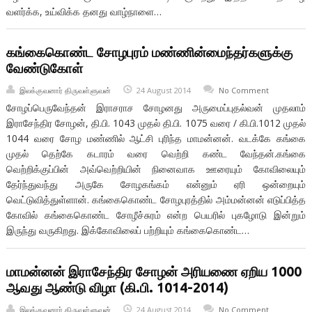
வளர்க்க, உய்விக்க தனது வாழ்நாளை…
கங்கைகொண்ட சோழபுரம் மண்ணின்மைந்தர்களுக்கு
வேண்டுகோள்
இலக்குவனார் திருவள்ளுவன்
24 August 2014
No Comment
சோழப்பெருவேந்தன் இராசராச சோழனது அருமைப்புதல்வன் முதலாம்
இராசேந்திர சோழன், தி.பி. 1043 முதல் தி.பி. 1075 வரை / கி.பி.1012 முதல்
1044 வரை சோழ மண்ணில் ஆட்சி புரிந்த மாமன்னன். வடக்கே கங்கை
முதல் தெற்கே கடாரம் வரை வெற்றி கண்ட வேந்தன்.கங்கை
வெற்றிக்குப்பின் அவ்வெற்றியின் நினைவாக ஊரையும் கோவிலையும்
தேர்ந்துவந்து அருகே சோழகங்கம் என்னும் ஏரி ஒன்றையும்
வெட்டுவித்துள்ளான். கங்கைகொண்ட சோழபுரத்தில் அம்மன்னன் எடுப்பித்த
கோவில் கங்கைகொண்ட சோழீச்சுரம் என்ற பெயரில் புகழோடு இன்றும்
இருந்து வருகிறது. இக்கோவிலைப் பற்றியும் கங்கைகொண்ட…
மாமன்னன் இராசேந்திர சோழன் அரியணை ஏறிய 1000
ஆவது ஆண்டு விழா (கி.பி. 1014-2014)
இலக்குவனார் திருவள்ளுவன்
24 August 2014
No Comment