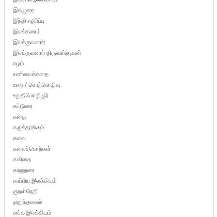
இதழுரை
இந்தி எதிர்ப்பு
இலக்கணம்
இலக்குவனார்
இலக்குவனார் திருவள்ளுவன்
ஈழம்
உண்மைக்கதை
உரை / சொற்பொழிவு
உறுதிமொழிஞர்
கட்டுரை
கதை
கருத்தரங்கம்
கலை
கலைச்சொற்கள்
கவிதை
காணுரை
காப்பிய இலக்கியம்
குறள்நெறி
குறுந்தகவல்
சங்க இலக்கியம்