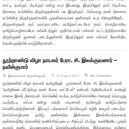
காட்டி நமக்குப் பிடிக்கும் என்று கூற இயலாது. இருப்பினும் நாம் அடிக்கடி
நினைவு கூர்கின்ற திருக்குறள்கள் பல இருக்கும். அவ்வாறு நான் நினைவு
கூர்கின்ற திருக்குறள்களில் முதன்மையான ஒன்றைக் கூற விழைகிறேன்,
திருவள்ளுவர் தம் தாய்நாடாகிய தமிழ்நாட்டையோ தாய் மொழியாகிய
தமிழ்மொழியையோ எவ்விடத்தும் குறிப்பிடாமல் மக்கள் கூட்டத்திற்காகவே
திருக்குறள் நூலைப் படைத்துள்ளார். இருப்பினும் உலக மக்கள் தோன்றிய
தென்பகுதியில் வாழ்ந்தோரைக்…
நூற்றாண்டு விழா நாயகர் பேரா. சி. இலக்குவனார் –
நவீன்குமார்
இலக்குவனார் திருவள்ளுவன்
30 August 2015
No Comment
நூற்றாண்டு விழா நாயகர் தமிழறிஞர் முனைவர் பேரா. சி. இலக்குவனார்
‘’தமிழில்லா வீட்டுக்கு நான் போக மாட்டேன்’’ என்பார் அறிவியக்கக் கவிஞர்
சாலை இளந் திரையன். சொல்லில் உயர்வு தமிழ்ச்சொல்லே-அதைத் தொழுது
படித்திடடி பாப்பா என்று பாரதி பாடினான். தமிழைத் தமிழ்ப்பற்றை
வெளிப்படுத்தினான். இப்படிப் பல்வகைச் செல்வமும் எழில் நலமும் படைத்த
செம்மொழியான தமிழ், எண்ணற்ற இன்சுவை இலக்கியங்களைத்
தன்னகத்தே கொண்டு தனிச்சிறப்புடைய சிறப்பும் பெற்று. உலகிலேயே முதல்
கழகம் கண்ட பெருமையைக் கொண்டிலங்குகிறது. இத்தகைய தமிழை