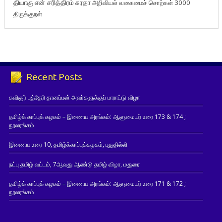
தியாகு
என் சரித்திரம்
சுரதா
அறிவியல் வகைமைச் சொற்கள் 3000
திருக்குறள்
Recent Posts
கவிஞர் புத்தேரி தானப்பன் அவர்களுக்குப் பாராட்டு விழா
தமிழ்க் காப்புக் கழகம் – இணைய அரங்கம்: ஆளுமையர் உரை 173 & 174 ;
நூலரங்கம்
இணைய உரை 10, தமிழ்க்காப்புக்கழகம், புதுதில்லி
நட்பு தமிழ் வட்டம், 7ஆவது ஆண்டு தமிழ் விழா, மதுரை
தமிழ்க் காப்புக் கழகம் – இணைய அரங்கம்: ஆளுமையர் உரை 171 & 172 ;
நூலரங்கம்