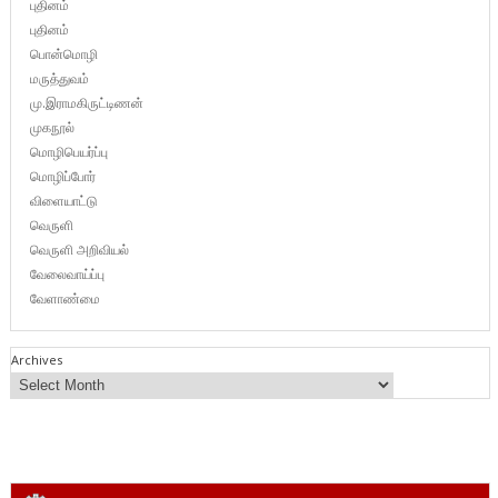
புதினம்
புதினம்
பொன்மொழி
மருத்துவம்
மு.இராமகிருட்டிணன்
முகநூல்
மொழிபெயர்ப்பு
மொழிப்போர்
விளையாட்டு
வெருளி
வெருளி அறிவியல்
வேலைவாய்ப்பு
வேளாண்மை
Archives