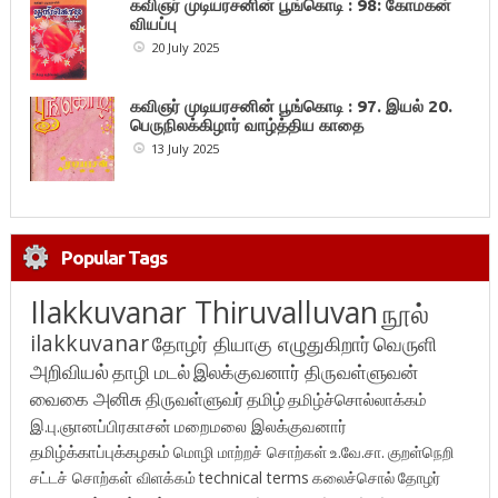
கவிஞர் முடியரசனின் பூங்கொடி : 98: கோமகன்
வியப்பு
20 July 2025
கவிஞர் முடியரசனின் பூங்கொடி : 97. இயல் 20.
பெருநிலக்கிழார் வாழ்த்திய காதை
13 July 2025
Popular Tags
Ilakkuvanar Thiruvalluvan
நூல்
ilakkuvanar
தோழர் தியாகு எழுதுகிறார்
வெருளி
அறிவியல்
தாழி மடல்
இலக்குவனார் திருவள்ளுவன்
வைகை அனிசு
திருவள்ளுவர்
தமிழ்
தமிழ்ச்சொல்லாக்கம்
இ.பு.ஞானப்பிரகாசன்
மறைமலை இலக்குவனார்
தமிழ்க்காப்புக்கழகம்
மொழி மாற்றச் சொற்கள்
உ.வே.சா.
குறள்நெறி
சட்டச் சொற்கள் விளக்கம்
technical terms
கலைச்சொல்
தோழர்