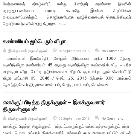
வேந்தனாகத் திகழ்வார்” என்று பேரறிஞர் அண்ணா இவரின்
எழுத்துப்பணியைப் பாராட்டி உள்ளதே இவரின் சிறப்பினை
அடையாளப்படுத்தும். தொழிலாளியாக வாழ்க்கையைத் தொடங்கியவர்
தொழிலாளர்களின் உற்ற தோழனாக,…
கண்ணியம் ஐம்பெரும் விழா
இலக்குவனார் திருவள்ளுவன்
20 September 2015
No Comment
மாமன்னன் இராசேந்திர சோழன் அரியணை ஏறிய 1000 ஆவது
ஆண்டுவிழா கண்ணியம் 45 ஆவது ஆண்டுவிழா கவிதைப்போட்டி – பரிசு
வழங்கும் விழா போட்டி நடுவர்களைச் சிறப்பிக்கும் விழா நூல் வெளியீட்டு
விழா புரட்டாசி 09, 2046 / செப். 26, 2015 பிற்பகல் 3.00 மாம்பலம்
ஆ.சந்திரசேகர் திருமண மண்டபம், மேற்கு மாம்பலம், சென்னை
எனக்குப் பிடித்த திருக்குறள் – இலக்குவனார்
திருவள்ளுவன்
இலக்குவனார் திருவள்ளுவன்
06 September 2015
No Comment
எனக்குப் பிடித்த திருக்குறள் எந்நாட்டவருக்கும் எக்காலத்தவருக்கும் ஏற்ற
உலகப் பொது நு}லாம் திருக்குறளில் ஏதேனும் ஒரு குறளை மட்டும் சுட்டிக்