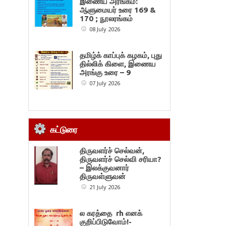
இணைய அரங்கம்:
ஆளுமையர் உரை 169 &
170 ; நூலரங்கம்
08 July 2026
தமிழ்க் காப்புக் கழகம், புது
தில்லிக் கிளை, இணைய
அரங்கு உரை – 9
07 July 2026
கட்டுரை
திருவளர்ச் செல்வன்,
திருவளர்ச் செல்வி சரியா?
– இலக்குவனார்
திருவள்ளுவன்
21 July 2026
ல கரத்தை rh எனக்
குறிப்பிடுவோம்!-