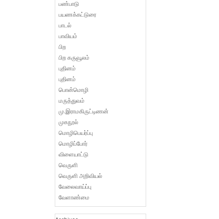
பண்பாடு
பயணக்கட்டுரை
பாடல்
பாவியம்
பிற
பிற கருவூலம்
புதினம்
புதினம்
பொன்மொழி
மருத்துவம்
மு.இராமகிருட்டிணன்
முகநூல்
மொழிபெயர்ப்பு
மொழிப்போர்
விளையாட்டு
வெருளி
வெருளி அறிவியல்
வேலைவாய்ப்பு
வேளாண்மை