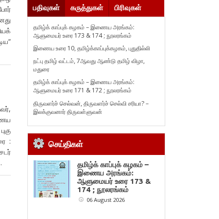
பதிவுகள்
கருத்துகள்
பிரிவுகள்
போர்
தனது
தமிழ்க் காப்புக் கழகம் – இணைய அரங்கம்:
ியக்
ஆளுமையர் உரை 173 & 174 ; நூலரங்கம்
ிய“
இணைய உரை 10, தமிழ்க்காப்புக்கழகம், புதுதில்லி
நட்பு தமிழ் வட்டம், 7ஆவது ஆண்டு தமிழ் விழா,
மதுரை
தமிழ்க் காப்புக் கழகம் – இணைய அரங்கம்:
ஆளுமையர் உரை 171 & 172 ; நூலரங்கம்
திருவளர்ச் செல்வன், திருவளர்ச் செல்வி சரியா? –
ர்,
இலக்குவனார் திருவள்ளுவன்
இணைய
புகு
ரை :
செய்திகள்
சடர்
…
தமிழ்க் காப்புக் கழகம் –
இணைய அரங்கம்:
ஆளுமையர் உரை 173 &
174 ; நூலரங்கம்
06 August 2026