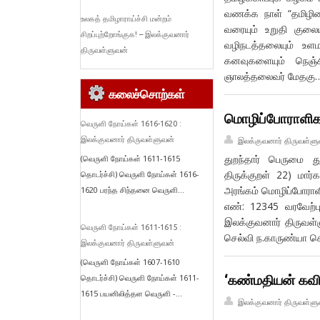
வணக்க நாள் “தமிழின
உலகத் தமிழாராய்ச்சி மன்றம்
வரையும் உறுதி குலை
சிறப்புற்றோங்குக! – இலக்குவனார்
வழிநடத்தலையும் உளம
திருவள்ளுவன்
கனவுகளையும் நெஞ்
ஞாலத்தலைவர் மேதகு
கலைச்சொற்கள்
மொழிப்போராளிகள
வெருளி நோய்கள் 1616-1620 :
இலக்குவனார் திருவள்ளுவன்
இலக்குவனார் திருவள்ளு
துறந்தார் பெருமை 
(வெருளி நோய்கள் 1611-1615
திருக்குறள் 22) மா
தொடர்ச்சி) வெருளி நோய்கள் 1616-
அரங்கம் மொழிப்போராளி
1620 பரந்த சிந்தனை வெருளி...
எண்: 12345 வரவேற்பு
இலக்குவனார் திருவள்
வெருளி நோய்கள் 1611-1615 :
செல்வி ந.காருண்யா ச
இலக்குவனார் திருவள்ளுவன்
(வெருளி நோய்கள் 1607-1610
‘கண்மதியன் கவி
தொடர்ச்சி) வெருளி நோய்கள் 1611-
1615 பயனிலித்தள வெருளி -...
இலக்குவனார் திருவள்ளு