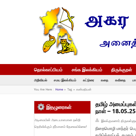
தொல்காப்பியம்
சங்க இலக்கியம்
திருக்குறள்
அறிவியல்
சமய இலக்கியம்
கட்டுரை
கதை
கவிதை
பா
You Are Here :
Home
»
Tag »
கண்மதியன்
தமிழ் அமைப்புகள
இதழுரைகள்
நாள் – 18.05.25
அடிமையின் அடையாளமான நன்றி
இலக்குவனார் திருவள்ளு
தெரிவிக்கும் தீர்மானம் தேவையில்லை!
நிறைமொழி மாந்தர் பெர
தமிழ்க்காப்புக் கழக