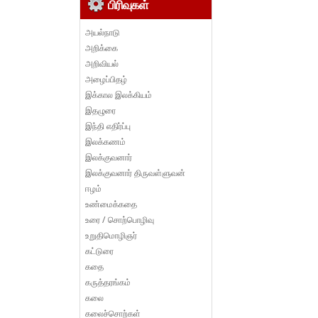
பிரிவுகள்
அயல்நாடு
அறிக்கை
அறிவியல்
அழைப்பிதழ்
இக்கால இலக்கியம்
இதழுரை
இந்தி எதிர்ப்பு
இலக்கணம்
இலக்குவனார்
இலக்குவனார் திருவள்ளுவன்
ஈழம்
உண்மைக்கதை
உரை / சொற்பொழிவு
உறுதிமொழிஞர்
கட்டுரை
கதை
கருத்தரங்கம்
கலை
கலைச்சொற்கள்