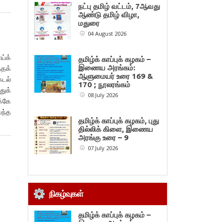
நட்பு தமிழ் வட்டம், 7ஆவது
ஆண்டு தமிழ் விழா,
மதுரை
04 August 2026
ய்க்
தமிழ்க் காப்புக் கழகம் –
இணைய அரங்கம்:
தக்
ஆளுமையர் உரை 169 &
கடல்
170 ; நூலரங்கம்
ுக்
08 July 2026
க்கே
்ந்த
தமிழ்க் காப்புக் கழகம், புது
தில்லிக் கிளை, இணைய
அரங்கு உரை – 9
07 July 2026
நிகழ்வுகள்
தமிழ்க் காப்புக் கழகம் –