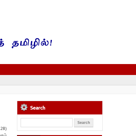
Search
 28)
ுகழ்