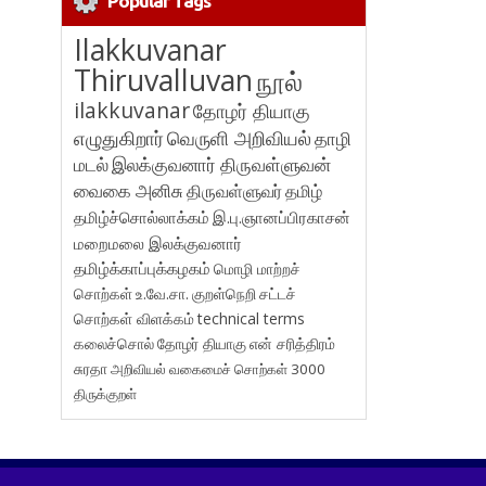
Popular Tags
Ilakkuvanar
Thiruvalluvan
நூல்
ilakkuvanar
தோழர் தியாகு
எழுதுகிறார்
வெருளி அறிவியல்
தாழி
மடல்
இலக்குவனார் திருவள்ளுவன்
வைகை அனிசு
திருவள்ளுவர்
தமிழ்
தமிழ்ச்சொல்லாக்கம்
இ.பு.ஞானப்பிரகாசன்
மறைமலை இலக்குவனார்
தமிழ்க்காப்புக்கழகம்
மொழி மாற்றச்
சொற்கள்
உ.வே.சா.
குறள்நெறி
சட்டச்
சொற்கள் விளக்கம்
technical terms
கலைச்சொல்
தோழர் தியாகு
என் சரித்திரம்
சுரதா
அறிவியல் வகைமைச் சொற்கள் 3000
திருக்குறள்