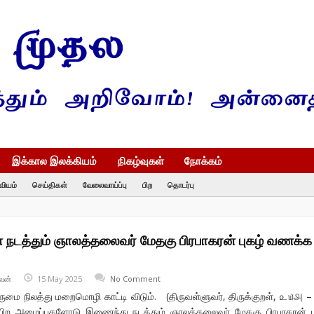
இக்கால இலக்கியம்
நிகழ்வுகள்
நோக்கம்
வியம்
செய்திகள்
வேலைவாய்ப்பு
பிற
தொடர்பு
் நடத்தும் ஞாலத்தலைவர் மேதகு பிரபாகரன் புகழ் வணக்க
வன்
15 May 2025
No Comment
ுமை நிலத்து மறைமொழி காட்டி விடும். (திருவள்ளுவர், திருக்குறள், ௨௰௮ –
ம் பிற அமைப்புகளோடு இணைந்து நடத்தும் ஞாலத்தலைவர் மேதகு பிரபாகரன் ப