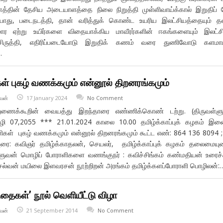
த்தின் தேசிய அடையாளத்தை நிலை நிறுத்தி முள்ளிவாய்க்கால் இறுதிப் 
யாது, படைநடத்தி, தான் வரித்துக் கொண்ட உயரிய இலட்சியத்தையும் 
ார ஏற்று உயிர்களை விதையாக்கிய மாவீரர்களின் ஈகங்களையும் இலட்ச
சிருத்தி, எதிரிப்படையோடு இறுதிக் கணம் வரை துணிவோடு களமாட
…
் புகழ் வணக்கமும் என்னூல் திறனரங்கமும்
வன்
17 January 2024
No Comment
துணைக்கூறின் வையத்து இறந்தாரை எண்ணிக்கொண் டற்று. (திருவள்ளுவ
ர்கழி 07,2055 *** 21.01.2024 காலை 10.00 தமிழ்க்காப்புக் கழகம் 
கள் புகழ் வணக்கமும் என்னூல் திறனரங்கமும் கூட்ட எண்: 864 136 8094 ; 
ரை: கவிஞர் தமிழ்க்காதலன், செயலர், தமிழ்க்காப்புக் கழகம் தலைமையு
ளுவன் மொழிப் போராளிகளை வணங்குநர் : கவிச்சிங்கம் கண்மதியன் உரைச்
ெல்வன் மயிலை இளவரசன் நூற்றிறன் அரங்கம் தமிழ்க்களப்போராளி பொழிலன்:
தைகள்’ நூல் வெளியீட்டு விழா
வன்
21 September 2014
No Comment