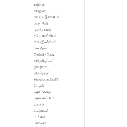
கவிதை
காணுரை
காப்பிய இலக்கியம்
குறள்நெறி
குறுந்தகவல்
சங்க இலக்கியம்
சமய இலக்கியம்
செய்திகள்
செவ்வி / பேட்டி
தமிழறிஞர்கள்
தமிழிசை
திருக்குறள்
திரைப்பட மதிப்பீடு
தேர்தல்
தொடர்கதை
தொல்காப்பியம்
நாடகம்
நிகழ்வுகள்
படங்கள்
பணிமலர்