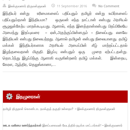
இலக்குவனார் திருவள்ளுவன்
11 September 2016
No Comment
இந்தியர் என்று உரிமைகளைப் பறிப்பதும் தமிழர் என்று உயிர்களைப்
பறிப்பதும்தான் இந்தியமா? ஒருவன் எந்த நாட்டான் என்பது அரசியல்
சூழலுக்கேற்ப மாறக்கூடியது. ஆனால், எந்த இனத்தான்என்பது பிறப்பிலேயே
அமைந்து இறப்புவரை – ஏன்,அதற்குப்பின்னரும் – நிலைப்பது. எனவே
இந்தியன் என்பது நிலையற்றது. ஆனால் தமிழன் என்பது நிலையானது. தமிழ்
மக்கள் இந்தியர்களாக அரசியல் அமைப்பின் கீழ் மாற்றப்பட்டதால்
இழந்தவைதான் மிகுதி. இழப்பு என்பதும் ஒரு முறை ஏற்பட்டதன்று.
தொடர்ந்து இழப்பிற்கு ஆளாகி வருகின்றனர் தமிழ் மக்கள். இன்றைய,
கேரள, ஆந்திர, தெலுங்கானா,…
இதழுரைகள்
தமிழர் திருநாள் கொண்டாட நமக்குத் தகுதி உள்ளதா? – இலக்குவனார் திருவள்ளுவன்
ஊடக வலிமை உணர்ந்தவர்கள்
இனப்பகைவன் வேடத்தில் நடிக்க மாட்டார்கள்! – இலக்குவனார்