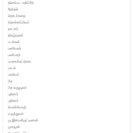
திரைப்பட மதிப்பீடு
தேர்தல்
தொடர்கதை
தொல்காப்பியம்
நாடகம்
நிகழ்வுகள்
படங்கள்
பணிமலர்
பண்பாடு
பயணக்கட்டுரை
பாடல்
பாவியம்
பிற
பிற கருவூலம்
புதினம்
புதினம்
பொன்மொழி
மருத்துவம்
மு.இராமகிருட்டிணன்
முகநூல்