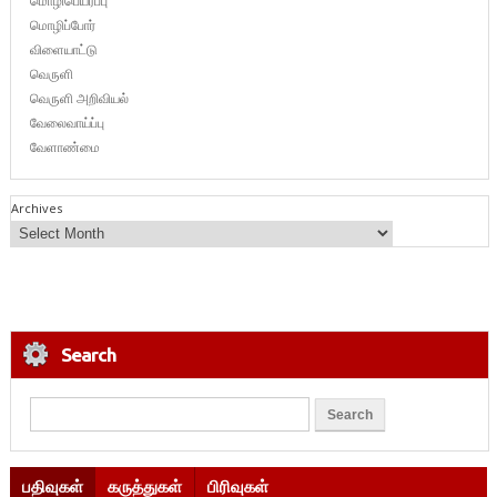
மொழிபெயர்ப்பு
மொழிப்போர்
விளையாட்டு
வெருளி
வெருளி அறிவியல்
வேலைவாய்ப்பு
வேளாண்மை
Archives
Search
பதிவுகள்
கருத்துகள்
பிரிவுகள்