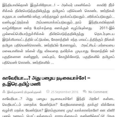
இந்தியாவில்தான் இருக்கிறோமா…! – அன்வர் பாலசிங்கம் காவிரி நீர்ச்
சிக்கல் தீவிரமெடுத்ததிலிருந்து தமிழகப் பதிவெண் கொண்ட ஊர்திகள்
கருநாடக மண்ணில் எங்கு பார்த்தாலும் தாக்கப்படுவதும்…எரிக்கப்படுவதும்…
வண்டிஓட்டுநர்கள் அம்மணமாக்கப்படுவதும்…நாம் இந்தியாவில்தான்
வாழ்கிறோமா என்ற பேரச்சத்தை எனக்குள் எழுப்பியுள்ளது. 2011-இல்
முல்லைப்பெரியாற்றுச்சிக்கல் தீவிரமெடுத்ததிலிருந்து தொடர்புடைய
இடுக்கிமாவட்டத்தில் மட்டுமல்ல, கேரளத்தின் எந்த மாவட்டத்திற்கும் நீங்கள்
தமிழக பதிவெண்கொண்ட ஊர்தியில் போனாலும், அலட்சியப் பார்வையை
மலையாளிகள் உங்கள் மீது வீசுவதை தவிர்க்க முடியாது. கேரளத்தில் உள்
பகுதிகளான கண்ணூர், மலப்புரம், கோழிக்கோடு, பகுதிகளில் தமிழகப்
பதிவெண் கொண்ட ஊர்திகளில் …
காவேரியா…? அது பழைய நடிகையாச்சே! –
த.இரெ.தமிழ் மணி
இலக்குவனார் திருவள்ளுவன்
25 September 2016
No Comment
காவேரியா…? அது பழைய நடிகையாச்சே! இந்தி அரசே! கன்னட
வெறியாட்டம் மறைக்க வேண்டுமா? பேரறிவாளனைத் தாக்கு! விக்னேசு
எழுச்சி மறக்க வேண்டுமா? இராம்குமாரை முடி! வாக்காளர்களே! என விளி!
புலால் உணவுப் பொட்டலத்தையும் சாராயத்தையும் கண்ணில்காட்டு! பிறகு