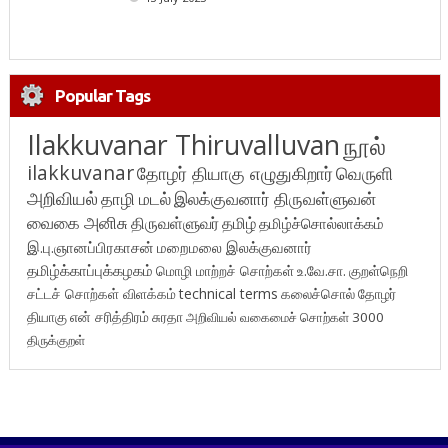
Popular Tags
Ilakkuvanar Thiruvalluvan
நூல்
ilakkuvanar
தோழர் தியாகு எழுதுகிறார்
வெருளி
அறிவியல்
தாழி மடல்
இலக்குவனார் திருவள்ளுவன்
வைகை அனிசு
திருவள்ளுவர்
தமிழ்
தமிழ்ச்சொல்லாக்கம்
இ.பு.ஞானப்பிரகாசன்
மறைமலை இலக்குவனார்
தமிழ்க்காப்புக்கழகம்
மொழி மாற்றச் சொற்கள்
உ.வே.சா.
குறள்நெறி
சட்டச் சொற்கள் விளக்கம்
technical terms
கலைச்சொல்
தோழர்
தியாகு
என் சரித்திரம்
சுரதா
அறிவியல் வகைமைச் சொற்கள் 3000
திருக்குறள்