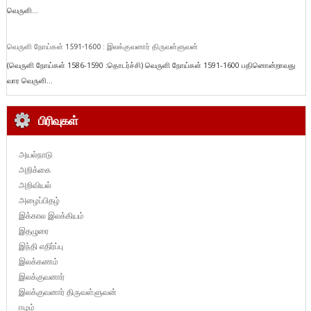
வெருளி...
வெருளி நோய்கள் 1591-1600 : இலக்குவனார் திருவள்ளுவன்
(வெருளி நோய்கள் 1586-1590 :தொடர்ச்சி) வெருளி நோய்கள் 1591-1600 பதினொன்றாவது
வார வெருளி...
பிரிவுகள்
அயல்நாடு
அறிக்கை
அறிவியல்
அழைப்பிதழ்
இக்கால இலக்கியம்
இதழுரை
இந்தி எதிர்ப்பு
இலக்கணம்
இலக்குவனார்
இலக்குவனார் திருவள்ளுவன்
ஈழம்