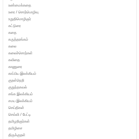
உண்மைக்கதை
உரை / சொற்பொழிவு
உறுதிமொழிஞர்
கட்டுரை
கதை
கருத்தரங்கம்
கலை
கலைச்சொற்கள்
கவிதை
காணுரை
காப்பிய இலக்கியம்
குறள்நெறி
குறுந்தகவல்
சங்க இலக்கியம்
சமய இலக்கியம்
செய்திகள்
செவ்வி / பேட்டி
தமிழறிஞர்கள்
தமிழிசை
திருக்குறள்