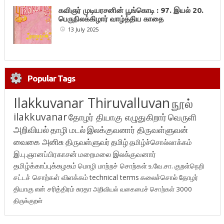
கவிஞர் முடியரசனின் பூங்கொடி : 97. இயல் 20.
பெருநிலக்கிழார் வாழ்த்திய காதை
13 July 2025
Popular Tags
Ilakkuvanar Thiruvalluvan
நூல்
ilakkuvanar
தோழர் தியாகு எழுதுகிறார்
வெருளி
அறிவியல்
தாழி மடல்
இலக்குவனார் திருவள்ளுவன்
வைகை அனிசு
திருவள்ளுவர்
தமிழ்
தமிழ்ச்சொல்லாக்கம்
இ.பு.ஞானப்பிரகாசன்
மறைமலை இலக்குவனார்
தமிழ்க்காப்புக்கழகம்
மொழி மாற்றச் சொற்கள்
உ.வே.சா.
குறள்நெறி
சட்டச் சொற்கள் விளக்கம்
technical terms
கலைச்சொல்
தோழர்
தியாகு
என் சரித்திரம்
சுரதா
அறிவியல் வகைமைச் சொற்கள் 3000
திருக்குறள்