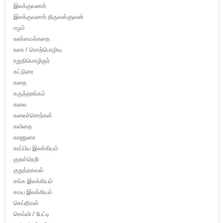
இலக்குவனார்
இலக்குவனார் திருவள்ளுவன்
ஈழம்
உண்மைக்கதை
உரை / சொற்பொழிவு
உறுதிமொழிஞர்
கட்டுரை
கதை
கருத்தரங்கம்
கலை
கலைச்சொற்கள்
கவிதை
காணுரை
காப்பிய இலக்கியம்
குறள்நெறி
குறுந்தகவல்
சங்க இலக்கியம்
சமய இலக்கியம்
செய்திகள்
செவ்வி / பேட்டி