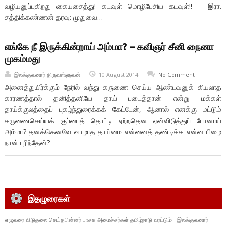
வழியனுப்புகிறது கையசைத்து! கடவுள் மொழிபேசிய கடவுள்!! – இரா.
சத்திக்கண்ணன் தரவு: முதுவை…
எங்கே நீ இருக்கின்றாய் அம்மா? – கவிஞர் சீனி நைனா
முகம்மது
இலக்குவனார் திருவள்ளுவன்
10 August 2014
No Comment
அனைத்துயிர்க்கும் நேரில் வந்து கருணை செய்ய ஆண்டவனுக் கியலாத
காரணத்தால் தனித்தனியே தாய் படைத்தான் என்று மக்கள்
தாய்க்குலத்தைப் புகழ்ந்துரைக்கக் கேட்டேன், ஆனால் எனக்கு மட்டும்
கருணைசெய்யக் குப்பைத் தொட்டி ஏற்றதென ஏன்விடுத்துப் போனாய்
அம்மா? தனக்கெனவே வாழாத தாய்மை என்னைத் தண்டிக்க என்ன பிழை
நான் புரிந்தேன்?
இதழுரைகள்
எழுவரை விடுதலை செய்தபின்னர் பாசக அமைச்சர்கள் தமிழ்நாடு வரட்டும் – இலக்குவனார்