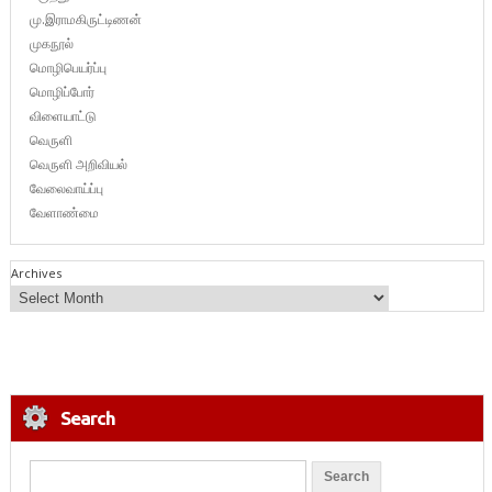
மு.இராமகிருட்டிணன்
முகநூல்
மொழிபெயர்ப்பு
மொழிப்போர்
விளையாட்டு
வெருளி
வெருளி அறிவியல்
வேலைவாய்ப்பு
வேளாண்மை
Archives
Search