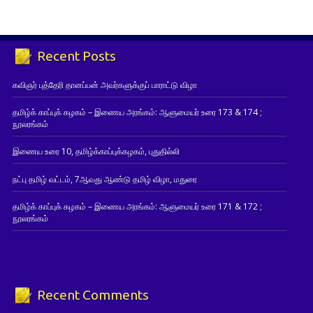
Recent Posts
கவிஞர் புத்தேரி தானப்பன் அவர்களுக்குப் பாராட்டு விழா
தமிழ்க் காப்புக் கழகம் – இணைய அரங்கம்: ஆளுமையர் உரை 173 & 174 ;
நூலரங்கம்
இணைய உரை 10, தமிழ்க்காப்புக்கழகம், புதுதில்லி
நட்பு தமிழ் வட்டம், 7ஆவது ஆண்டு தமிழ் விழா, மதுரை
தமிழ்க் காப்புக் கழகம் – இணைய அரங்கம்: ஆளுமையர் உரை 171 & 172 ;
நூலரங்கம்
Recent Comments