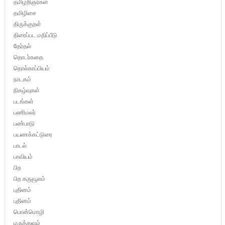
தமிழறிஞர்கள்
தமிழிசை
திருக்குறள்
திரைப்பட மதிப்பீடு
தேர்தல்
தொடர்கதை
தொல்காப்பியம்
நாடகம்
நிகழ்வுகள்
படங்கள்
பணிமலர்
பண்பாடு
பயணக்கட்டுரை
பாடல்
பாவியம்
பிற
பிற கருவூலம்
புதினம்
புதினம்
பொன்மொழி
மருத்துவம்