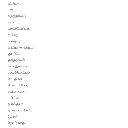
கட்டுரை
கதை
கருத்தரங்கம்
கலை
கலைச்சொற்கள்
கவிதை
காணுரை
காப்பிய இலக்கியம்
குறள்நெறி
குறுந்தகவல்
சங்க இலக்கியம்
சமய இலக்கியம்
செய்திகள்
செவ்வி / பேட்டி
தமிழறிஞர்கள்
தமிழிசை
திருக்குறள்
திரைப்பட மதிப்பீடு
தேர்தல்
தொடர்கதை