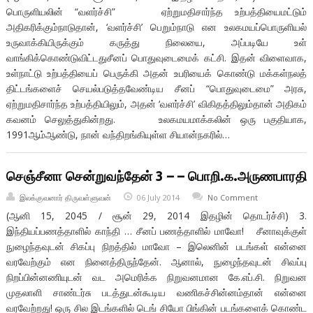
பொருளியலின் “வளர்ச்சி” ஏற்றுமதிசார்ந்த உற்பத்தியைமட்டும்
அதிகரிக்கும்நாடுதான், ‘வளர்ச்சி’ பெறும்நாடு என உலகமயப்பொருளியல்
உருவாக்கியிருக்கும் கருத்து நிலையை, அப்படியே உள்
வாங்கிக்கொண்டுவிட்டதுசீனப் பொதுவுடைமைக் கட்சி. இதன் விளைவாக,
உள்நாட்டு உற்பத்தியைப் பெருக்கி அதன் உபரியைக் கொண்டு மக்கள்நலத்
திட்டங்களைச் செயல்படுத்தவேண்டிய சீனப் “பொதுவுடைமை” அரசு,
ஏற்றுமதிசார்ந்த உற்பத்தியிலும், அதன் ‘வளர்ச்சி’ விகிதத்திலும்தான் அதிகம்
கவனம் செலுத்துகின்றது. உலகமயமாக்கலின் ஒரு பகுதியாக,
1991ஆம்ஆண்டு, நான் வந்திறங்கியுள்ள சியான்நகரில்…
செஞ்சீனா சென்றுவந்தேன் 3 – – பொறி.க.அருணபாரதி
இலக்குவனார் திருவள்ளுவன்
06 July 2014
No Comment
(ஆனி 15, 2045 / சூன் 29, 2014 இதழின் தொடர்ச்சி) 3.
இந்தியப்பணத்தாளில் காந்தி … சீனப் பணத்தாளில் மாவோ! சீனாவுக்குள்
நுழைந்தவுடன் சிகப்பு நிறத்தில் மாவோ – இலெனின் படங்கள் என்னை
வரவேற்கும் என நினைத்திருந்தேன். ஆனால், நுழைந்தவுடன் சிவப்பு
நிறப்பின்னணியுடன் வட அமெரிக்க நிறுவனமான கே.எப்.சி. நிறுவன
முதலாளி சாண்டர்சு படத்துடன்கூடிய வணிகச்சின்னம்தான் என்னை
வரவேற்றது! ஒரு சில இடங்களில் டெங் சியோ பிங்கின் படங்களைக் கொண்ட