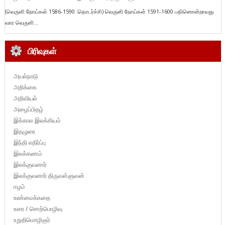
(வெருளி நோய்கள் 1586-1590 :தொடர்ச்சி) வெருளி நோய்கள் 1591-1600 பதினொன்றாவது
வார வெருளி...
பிரிவுகள்
அயல்நாடு
அறிக்கை
அறிவியல்
அழைப்பிதழ்
இக்கால இலக்கியம்
இதழுரை
இந்தி எதிர்ப்பு
இலக்கணம்
இலக்குவனார்
இலக்குவனார் திருவள்ளுவன்
ஈழம்
உண்மைக்கதை
உரை / சொற்பொழிவு
உறுதிமொழிஞர்