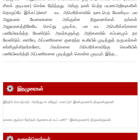
சீனக் குடியரசு) செல்ல நேர்ந்தது. அங்கு நான் பெற்ற பயணஅறிவுகளின்
தொகுப்பே இக்கட்டுரை! வட அமெரிக்காவில் நடைபெற வேண்டிய பல
அலுவலக வேலைகளை அங்குள்ள நிறுவனங்கள் தங்கள்
அலுவலகத்திலேயே செய்து முடிக்க, பல வட அமெரிக்கர்களை
பணியிலமர்த்த வேண்டும். அவர்களுக்கு அதிகளவில் சம்பளமும் தர
வேண்டும். எனவே, அப்பணிகளை குறைந்த கூலியில் முடித்துத் தருபவர்கள்
எங்கிருக்கிறார்களோ, அவர்களை அமெரிக்காவிற்கு வெளியில்
பணியிலமர்த்தி அப்பணிகளை முடித்துக் கொள்ள முடியும். இந்த…
இதழுரைகள்
இந்திச் செயற்பாடு: அமித்து சா விற்குப் பாராட்டு!- இலக்குவனார் திருவள்ளுவன்
வாகை சூடுமா தேர்தல் ஆணையக் கூட்டணி? – இலக்குவனார் திருவள்ளுவன்
கலைச்சொற்கள்