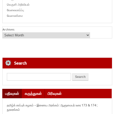
வெருளி அறிவியல்
வேலைவாய்ப்பு
வேளாண்மை
Archives
Search
பதிவுகள்
கருத்துகள்
பிரிவுகள்
தமிழ்க் காப்புக் கழகம் – இணைய அரங்கம்: ஆளுமையர் உரை 173 & 174 ;
நூலரங்கம்