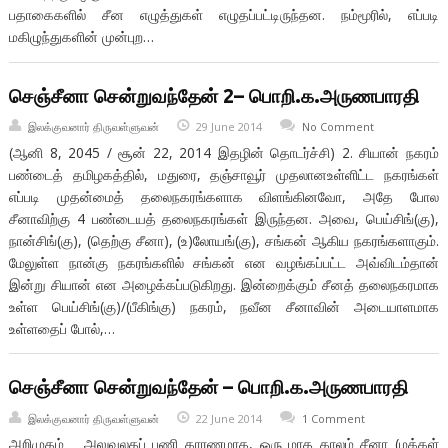
பதாகைகளில் சீன எழுத்துகள் எழுதப்பட்டிருந்தன. நம்மூரில், எப்படி
மகிழுந்துகளின் முன்புற…
செஞ்சீனா சென்றுவந்தேன் 2– பொறி.க.அருணபாரதி
இலக்குவனார் திருவள்ளுவன்
29 June 2014
No Comment
(ஆனி 8, 2045 / சூன் 22, 2014 இதழின் தொடர்ச்சி) 2. சியான் நகரம்
பண்டைத் தமிழகத்தில், மதுரை, தஞ்சாவூர் முதலானஉள்ளிட்ட நகரங்கள்
எப்படி முதன்மைத் தலைநகரங்களாக விளங்கினவோ, அதே போல
சீனாவிற்கு 4 பண்டையத் தலைநகரங்கள் இருந்தன. அவை, பெய்சிங்(கு),
நான்சிங்(கு), (தெற்கு சீனா), (உ)லோயங்(கு), சங்கன் ஆகிய நகரங்களாகும்.
மேலுள்ள நான்கு நகரங்களில் சங்கன் என வழங்கப்பட்ட அவ்விடம்தான்
இன்று சியான் என அழைக்கப்படுகிறது. இன்றைக்கும் சீனத் தலைநகரமாக
உள்ள பெய்சிங்(கு)/(பீகிங்கு) நகரம், நவீன சீனாவின் அடையாளமாக
உள்ளதைப் போல்,…
செஞ்சீனா சென்றுவந்தேன் – பொறி.க.அருணபாரதி
இலக்குவனார் திருவள்ளுவன்
22 June 2014
1 Comment
அறிமுகம் அலுவலகப் பணி காரணமாக, ஒரு மாத காலம் சீனா (மக்கள்