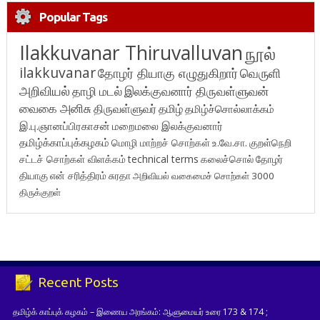
Popular Tags
Ilakkuvanar Thiruvalluvan
நூல்
ilakkuvanar
தோழர் தியாகு எழுதுகிறார்
வெருளி
அறிவியல்
தாழி மடல்
இலக்குவனார் திருவள்ளுவன்
வைகை அனிசு
திருவள்ளுவர்
தமிழ்
தமிழ்ச்சொல்லாக்கம்
இ.பு.ஞானப்பிரகாசன்
மறைமலை இலக்குவனார்
தமிழ்க்காப்புக்கழகம்
மொழி மாற்றச் சொற்கள்
உ.வே.சா.
குறள்நெறி
சட்டச் சொற்கள் விளக்கம்
technical terms
கலைச்சொல்
தோழர்
தியாகு
என் சரித்திரம்
சுரதா
அறிவியல் வகைமைச் சொற்கள் 3000
திருக்குறள்
Recent Posts
தமிழ்க் காப்புக் கழகம் – இணைய அரங்கம்: ஆளுமையர் உரை 173 & 174 ;