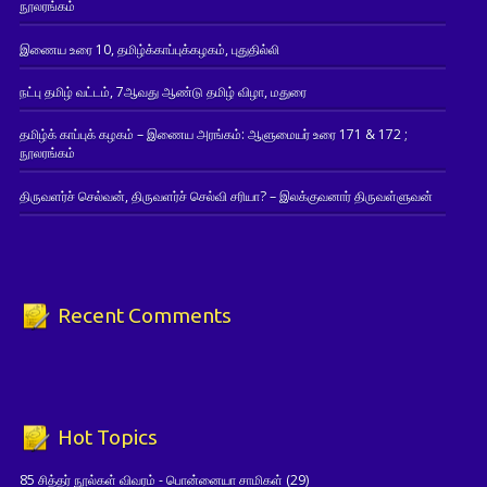
நூலரங்கம்
இணைய உரை 10, தமிழ்க்காப்புக்கழகம், புதுதில்லி
நட்பு தமிழ் வட்டம், 7ஆவது ஆண்டு தமிழ் விழா, மதுரை
தமிழ்க் காப்புக் கழகம் – இணைய அரங்கம்: ஆளுமையர் உரை 171 & 172 ;
நூலரங்கம்
திருவளர்ச் செல்வன், திருவளர்ச் செல்வி சரியா? – இலக்குவனார் திருவள்ளுவன்
Recent Comments
Hot Topics
85 சித்தர் நூல்கள் விவரம் - பொன்னையா சாமிகள்
(29)