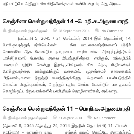
ஏடு மட்டுமே! அதிலும் சில விதிவிலக்குகள் உண்டென்றால், அது அரசு…
செஞ்சீனா சென்றுவந்தேன் 14 –பொறி.க.அருணபாரதி
இலக்குவனார் திருவள்ளுவன்
28 September 2014
No Comment
(புரட்டாசி 5, 2045 / 21 செட்டம்பர் 2014 இன் தொடர்ச்சி) 14.
போக்குவரத்துத் தீரச்யெல்கள் சீன வாடகைஊர்திகளைப் பற்றிச்
சொல்லியே ஆக வேண்டும். நம்முடைய ஊரில் உள்ள அழைப்பூர்தி(கால்
டாக்சி)களைப் போலவே அவை இயங்குகின்றன. எனினும், நடுவழியில்
பலரையும் ஏற்றிச் சென்று இறக்குகின்றனர். சீன அரசு, மிதிவண்டிப்
போக்குவரத்தை ஊக்குவிக்கும் வகையில், முதன்மைச் சாலைகளில்
மிதிவண்டிகளை நிறுத்தி வைத்திருக்கிறது. அதனைப் பயன்படுத்திக்
கொள்ள விரும்புபவர்கள், அதற்குப் பதிவு செய்ய வேண்டும். பல தகவல்
தொழில்நுட்ப நிறுவனங்களில் பணிபுரியும் தொழிலாளர்கள், அவ்வாறு…
செஞ்சீனா சென்றுவந்தேன் 11 – பொறி.க.அருணபாரதி
இலக்குவனார் திருவள்ளுவன்
31 August 2014
No Comment
(ஆவணி 8, 2045 /ஆகத்து 24, 2014 இதழின் தொடர்ச்சி) 11. சியான் –
தமிழ்நாடு – வரலாற்று உறவு சங்கக் காலம் தொட்டே, சீனாவிற்கும்