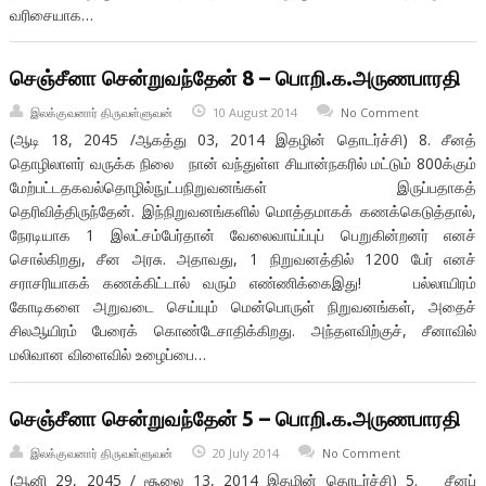
வரிசையாக…
செஞ்சீனா சென்றுவந்தேன் 8 – பொறி.க.அருணபாரதி
இலக்குவனார் திருவள்ளுவன்
10 August 2014
No Comment
(ஆடி 18, 2045 /ஆகத்து 03, 2014 இதழின் தொடர்ச்சி) 8. சீனத்
தொழிலாளர் வருக்க நிலை நான் வந்துள்ள சியான்நகரில் மட்டும் 800க்கும்
மேற்பட்டதகவல்தொழில்நுட்பநிறுவனங்கள் இருப்பதாகத்
தெரிவித்திருந்தேன். இந்நிறுவனங்களில் மொத்தமாகக் கணக்கெடுத்தால்,
நேரடியாக 1 இலட்சம்பேர்தான் வேலைவாய்ப்புப் பெறுகின்றனர் எனச்
சொல்கிறது, சீன அரசு. அதாவது, 1 நிறுவனத்தில் 1200 பேர் எனச்
சராசரியாகக் கணக்கிட்டால் வரும் எண்ணிக்கைஇது! பல்லாயிரம்
கோடிகளை அறுவடை செய்யும் மென்பொருள் நிறுவனங்கள், அதைச்
சிலஆயிரம் பேரைக் கொண்டேசாதிக்கிறது. அந்தளவிற்குச், சீனாவில்
மலிவான விளைவில் உழைப்பை…
செஞ்சீனா சென்றுவந்தேன் 5 – பொறி.க.அருணபாரதி
இலக்குவனார் திருவள்ளுவன்
20 July 2014
No Comment
(ஆனி 29, 2045 / சூலை 13, 2014 இதழின் தொடர்ச்சி) 5. சீனப்