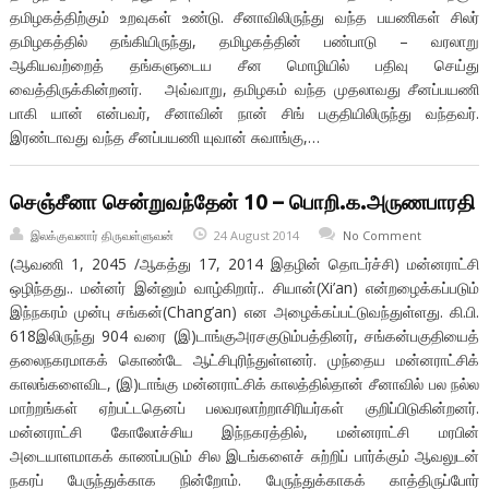
தமிழகத்திற்கும் உறவுகள் உண்டு. சீனாவிலிருந்து வந்த பயணிகள் சிலர்
தமிழகத்தில் தங்கியிருந்து, தமிழகத்தின் பண்பாடு – வரலாறு
ஆகியவற்றைத் தங்களுடைய சீன மொழியில் பதிவு செய்து
வைத்திருக்கின்றனர். அவ்வாறு, தமிழகம் வந்த முதலாவது சீனப்பயணி
பாகி யான் என்பவர், சீனாவின் நான் சிங் பகுதியிலிருந்து வந்தவர்.
இரண்டாவது வந்த சீனப்பயணி யுவான் சுவாங்கு,…
செஞ்சீனா சென்றுவந்தேன் 10 – பொறி.க.அருணபாரதி
இலக்குவனார் திருவள்ளுவன்
24 August 2014
No Comment
(ஆவணி 1, 2045 /ஆகத்து 17, 2014 இதழின் தொடர்ச்சி) மன்னராட்சி
ஒழிந்தது.. மன்னர் இன்னும் வாழ்கிறார்.. சியான்(Xi’an) என்றழைக்கப்படும்
இந்நகரம் முன்பு சங்கன்(Chang’an) என அழைக்கப்பட்டுவந்துள்ளது. கி.பி.
618இலிருந்து 904 வரை (இ)டாங்குஅரசகுடும்பத்தினர், சங்கன்பகுதியைத்
தலைநகரமாகக் கொண்டே ஆட்சிபுரிந்துள்ளனர். முந்தைய மன்னராட்சிக்
காலங்களைவிட, (இ)டாங்கு மன்னராட்சிக் காலத்தில்தான் சீனாவில் பல நல்ல
மாற்றங்கள் ஏற்பட்டதெனப் பலவரலாற்றாசிரியர்கள் குறிப்பிடுகின்றனர்.
மன்னராட்சி கோலோச்சிய இந்நகரத்தில், மன்னராட்சி மரபின்
அடையாளமாகக் காணப்படும் சில இடங்களைச் சுற்றிப் பார்க்கும் ஆவலுடன்
நகரப் பேருந்துக்காக நின்றோம். பேருந்துக்காகக் காத்திருப்போர்