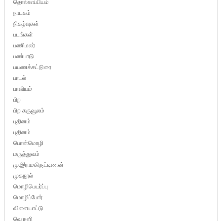
தொல்காப்பியம்
நாடகம்
நிகழ்வுகள்
படங்கள்
பணிமலர்
பண்பாடு
பயணக்கட்டுரை
பாடல்
பாவியம்
பிற
பிற கருவூலம்
புதினம்
புதினம்
பொன்மொழி
மருத்துவம்
மு.இராமகிருட்டிணன்
முகநூல்
மொழிபெயர்ப்பு
மொழிப்போர்
விளையாட்டு
வெருளி