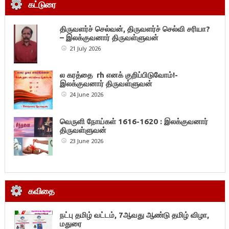
கட்டுரை
திருவளர்ச் செல்வன், திருவளர்ச் செல்வி சரியா?
– இலக்குவனார் திருவள்ளுவன்
21 July 2026
ல கரத்தை rh எனக் குறிப்பிடுவோம்!-
இலக்குவனார் திருவள்ளுவன்
24 June 2026
வெருளி நோய்கள் 1616-1620 : இலக்குவனார்
திருவள்ளுவன்
23 June 2026
கவிதை
நட்பு தமிழ் வட்டம், 7ஆவது ஆண்டு தமிழ் விழா,
மதுரை