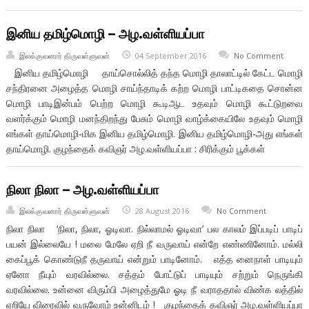
இனிய தமிழ்மொழி – அழ.வள்ளியப்பா
இலக்குவனார் திருவள்ளுவன்
04 September 2016
No Comment
இனிய தமிழ்மொழி தாய்சொல்லித் தந்த மொழி தாலாட்டில் கேட்ட மொழி
சந்திரனை அழைத்த மொழி சாய்ந்தாடிக் கற்ற மொழி பாட்டிகதை சொன்ன
மொழி பாடிஇன்பம் பெற்ற மொழி கூடிஆட உதவும் மொழி கூட்டுறவை
வளர்க்கும் மொழி மனந்திறந்து பேசும் மொழி வாழ்க்கையிலே உதவும் மொழி
எங்கள் தாய்மொழி-மிக இனிய தமிழ்மொழி. இனிய தமிழ்மொழி-அது எங்கள்
தாய்மொழி. குழந்தைக் கவிஞர் அழ.வள்ளியப்பா : சிரிக்கும் பூக்கள்
நிலா நிலா – அழ.வள்ளியப்பா
இலக்குவனார் திருவள்ளுவன்
28 August 2016
No Comment
நிலா நிலா ‘நிலா, நிலா, ஓடிவா. நில்லாமல் ஓடிவா’ பல காலம் இப்படிப் பாடிப்
பயன் இல்லையே ! மலை மேலே ஏறி நீ வருவாய் என்றே எண்ணினோம். மல்லி
கைப்பூக் கொண்டுநீ தருவாய் என்றும் பாடினோம். எத்த னைநாள் பாடியும்
ஏனோ நீயும் வரவில்லை. சத்தம் போட்டுப் பாடியும் சற்றும் நெருங்கி
வரவில்லை. உன்னை விரும்பி அழைத்துமே ஓடி நீ வராததால் விண்க லத்தில்
ஏறியே விரைவில் வருவோம் உன்னிடம் ! குழந்தைக் கவிஞர் அழ.வள்ளியப்பா