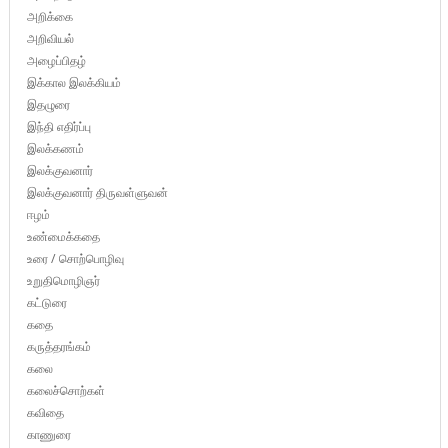
அறிக்கை
அறிவியல்
அழைப்பிதழ்
இக்கால இலக்கியம்
இதழுரை
இந்தி எதிர்ப்பு
இலக்கணம்
இலக்குவனார்
இலக்குவனார் திருவள்ளுவன்
ஈழம்
உண்மைக்கதை
உரை / சொற்பொழிவு
உறுதிமொழிஞர்
கட்டுரை
கதை
கருத்தரங்கம்
கலை
கலைச்சொற்கள்
கவிதை
காணுரை