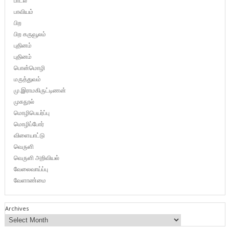
பாடல்
பாவியம்
பிற
பிற கருவூலம்
புதினம்
புதினம்
பொன்மொழி
மருத்துவம்
மு.இராமகிருட்டிணன்
முகநூல்
மொழிபெயர்ப்பு
மொழிப்போர்
விளையாட்டு
வெருளி
வெருளி அறிவியல்
வேலைவாய்ப்பு
வேளாண்மை
Archives