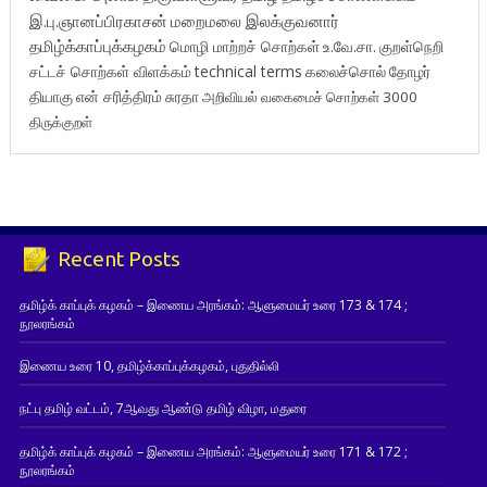
இ.பு.ஞானப்பிரகாசன்
மறைமலை இலக்குவனார்
தமிழ்க்காப்புக்கழகம்
மொழி மாற்றச் சொற்கள்
உ.வே.சா.
குறள்நெறி
சட்டச் சொற்கள் விளக்கம்
technical terms
கலைச்சொல்
தோழர்
தியாகு
என் சரித்திரம்
சுரதா
அறிவியல் வகைமைச் சொற்கள் 3000
திருக்குறள்
Recent Posts
தமிழ்க் காப்புக் கழகம் – இணைய அரங்கம்: ஆளுமையர் உரை 173 & 174 ;
நூலரங்கம்
இணைய உரை 10, தமிழ்க்காப்புக்கழகம், புதுதில்லி
நட்பு தமிழ் வட்டம், 7ஆவது ஆண்டு தமிழ் விழா, மதுரை
தமிழ்க் காப்புக் கழகம் – இணைய அரங்கம்: ஆளுமையர் உரை 171 & 172 ;
நூலரங்கம்