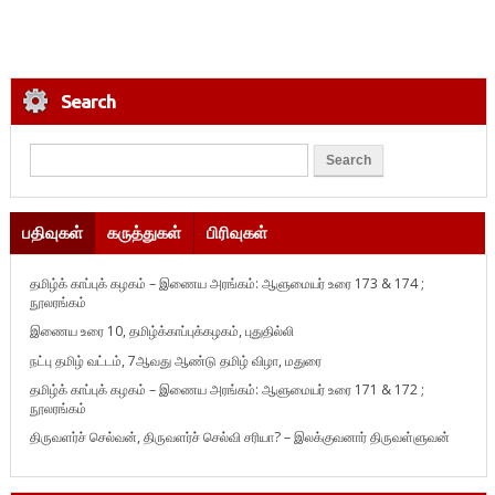
Search
பதிவுகள்
கருத்துகள்
பிரிவுகள்
தமிழ்க் காப்புக் கழகம் – இணைய அரங்கம்: ஆளுமையர் உரை 173 & 174 ;
நூலரங்கம்
இணைய உரை 10, தமிழ்க்காப்புக்கழகம், புதுதில்லி
நட்பு தமிழ் வட்டம், 7ஆவது ஆண்டு தமிழ் விழா, மதுரை
தமிழ்க் காப்புக் கழகம் – இணைய அரங்கம்: ஆளுமையர் உரை 171 & 172 ;
நூலரங்கம்
திருவளர்ச் செல்வன், திருவளர்ச் செல்வி சரியா? – இலக்குவனார் திருவள்ளுவன்