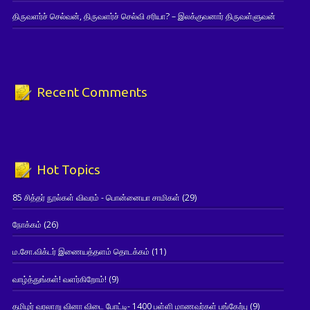
திருவளர்ச் செல்வன், திருவளர்ச் செல்வி சரியா? – இலக்குவனார் திருவள்ளுவன்
Recent Comments
Hot Topics
85 சித்தர் நூல்கள் விவரம் - பொன்னையா சாமிகள்
(29)
நோக்கம்
(26)
ம.சோ.விக்டர் இணையத்தளம் தொடக்கம்
(11)
வாழ்த்துங்கள்! வளர்கிறோம்!
(9)
தமிழர் வரலாறு வினா விடை போட்டி- 1400 பள்ளி மாணவர்கள் பங்கேற்பு
(9)