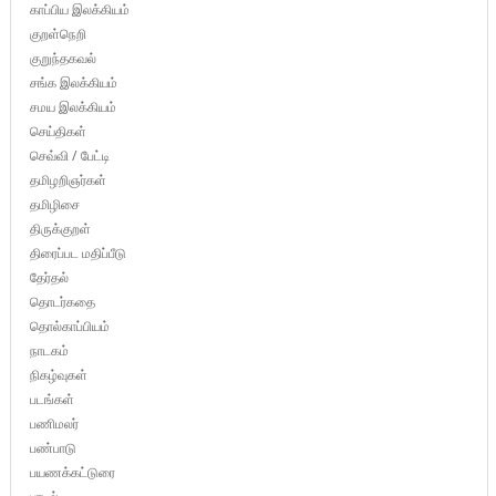
காப்பிய இலக்கியம்
குறள்நெறி
குறுந்தகவல்
சங்க இலக்கியம்
சமய இலக்கியம்
செய்திகள்
செவ்வி / பேட்டி
தமிழறிஞர்கள்
தமிழிசை
திருக்குறள்
திரைப்பட மதிப்பீடு
தேர்தல்
தொடர்கதை
தொல்காப்பியம்
நாடகம்
நிகழ்வுகள்
படங்கள்
பணிமலர்
பண்பாடு
பயணக்கட்டுரை