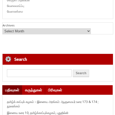
வெருளி அறிவியல்
வேலைவாய்ப்பு
வேளாண்மை
Archives
Search
பதிவுகள்
கருத்துகள்
பிரிவுகள்
தமிழ்க் காப்புக் கழகம் – இணைய அரங்கம்: ஆளுமையர் உரை 173 & 174 ;
நூலரங்கம்
இணைய உரை 10, தமிழ்க்காப்புக்கழகம், புதுதில்லி