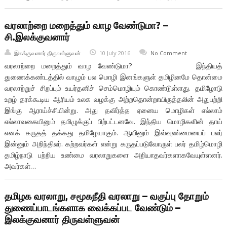
வரலாற்றை மறைத்தும் வாழ வேண்டுமா? –
சி.இலக்குவனார்
இலக்குவனார் திருவள்ளுவன்
10 July 2016
No Comment
வரலாற்றை மறைத்தும் வாழ வேண்டுமா? இந்தியத்
துணைக்கண்டத்தில் வாழும் பல மொழி இனங்களுள் தமிழினமே தொன்மை
வரலாற்றுச் சிறப்பும் உயர்தனிச் செம்மொழியும் கொண்டுள்ளது. தமிழோடு
உறழ் தரக்கூடிய ஆரியம் உலக வழக்கு அற்றதொன்றாயிருத்தலின் அதுபற்றி
இங்கு ஆராய்ச்சியின்று. அது தவிர்த்த ஏனைய மொழிகள் எல்லாம்
எல்லாவகையினும் தமிழுக்குப் பிற்பட்டனவே. இந்திய மொழிகளின் தாய்
எனக் கருதத் தக்கது தமிழேயாகும். ஆயினும் இவ்வுண்மையைப் பலர்
இன்னும் அறிந்திலர். கற்றவர்கள் என்று கருதப்படுவோருள் பலர் தமிழ்மொழி
தமிழ்நாடு பற்றிய உண்மை வரலாறுகளை அறியாதவர்களாகவேயுள்ளனர்.
அவர்கள்…
தமிழக வரலாறு, சமூகநீதி வரலாறு – வகுப்பு தோறும்
துணைப்பாடங்களாக வைக்கப்பட வேண்டும் –
இலக்குவனார் திருவள்ளுவன்