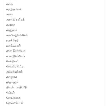
கதை
கருத்தரங்கம்
கலை
கலைச்சொற்கள்
கவிதை
காணுரை
காப்பிய இலக்கியம்
குறள்நெறி
குறுந்தகவல்
சங்க இலக்கியம்
சமய இலக்கியம்
செய்திகள்
செவ்வி / பேட்டி
தமிழறிஞர்கள்
தமிழிசை
திருக்குறள்
திரைப்பட மதிப்பீடு
தேர்தல்
தொடர்கதை
தொல்காப்பியம்