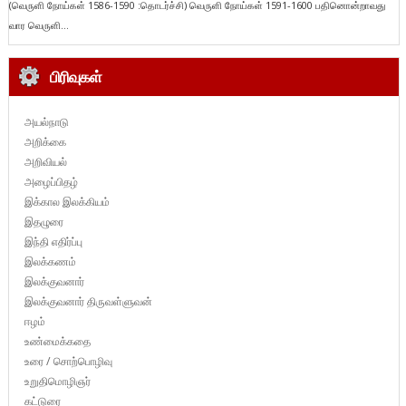
(வெருளி நோய்கள் 1586-1590 :தொடர்ச்சி) வெருளி நோய்கள் 1591-1600 பதினொன்றாவது
வார வெருளி...
பிரிவுகள்
அயல்நாடு
அறிக்கை
அறிவியல்
அழைப்பிதழ்
இக்கால இலக்கியம்
இதழுரை
இந்தி எதிர்ப்பு
இலக்கணம்
இலக்குவனார்
இலக்குவனார் திருவள்ளுவன்
ஈழம்
உண்மைக்கதை
உரை / சொற்பொழிவு
உறுதிமொழிஞர்
கட்டுரை