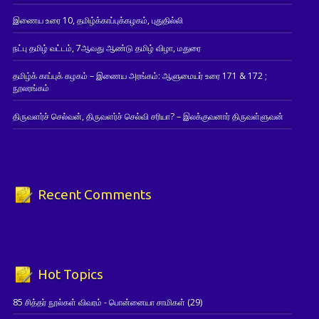
இணைய உரை 10, தமிழ்க்காப்புக்கழகம், புதுதில்லி
நட்பு தமிழ் வட்டம், 7ஆவது ஆண்டு தமிழ் விழா, மதுரை
தமிழ்க் காப்புக் கழகம் – இணைய அரங்கம்: ஆளுமையர் உரை 171 & 172 ;
நூலரங்கம்
திருவளர்ச் செல்வன், திருவளர்ச் செல்வி சரியா? – இலக்குவனார் திருவள்ளுவன்
Recent Comments
Hot Topics
85 சித்தர் நூல்கள் விவரம் - பொன்னையா சாமிகள்
(29)