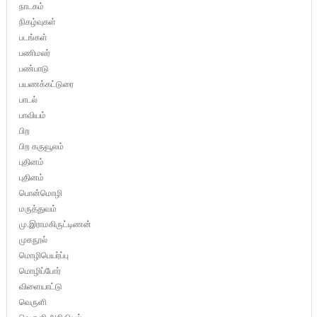
நாடகம்
நிகழ்வுகள்
படங்கள்
பணிமலர்
பண்பாடு
பயணக்கட்டுரை
பாடல்
பாவியம்
பிற
பிற கருவூலம்
புதினம்
புதினம்
பொன்மொழி
மருத்துவம்
மு.இராமகிருட்டிணன்
முகநூல்
மொழிபெயர்ப்பு
மொழிப்போர்
விளையாட்டு
வெருளி