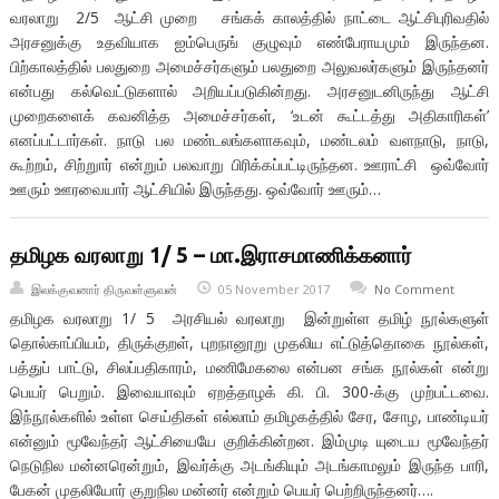
வரலாறு 2/5 ஆட்சி முறை சங்கக் காலத்தில் நாட்டை ஆட்சிபுரிவதில்
அரசனுக்கு உதவியாக ஐம்பெருங் குழுவும் எண்பேராயமும் இருந்தன.
பிற்காலத்தில் பலதுறை அமைச்சர்களும் பலதுறை அலுவலர்களும் இருந்தனர்
என்பது கல்வெட்டுகளால் அறியப்படுகின்றது. அரசனுடனிருந்து ஆட்சி
முறைகளைக் கவனித்த அமைச்சர்கள், ‘உடன் கூட்டத்து அதிகாரிகள்’
எனப்பட்டார்கள். நாடு பல மண்டலங்களாகவும், மண்டலம் வளநாடு, நாடு,
கூற்றம், சிற்றுார் என்றும் பலவாறு பிரிக்கப்பட்டிருந்தன. ஊராட்சி ஒவ்வோர்
ஊரும் ஊரவையார் ஆட்சியில் இருந்தது. ஒவ்வோர் ஊரும்…
தமிழக வரலாறு 1/ 5 – மா.இராசமாணிக்கனார்
இலக்குவனார் திருவள்ளுவன்
05 November 2017
No Comment
தமிழக வரலாறு 1/ 5 அரசியல் வரலாறு இன்றுள்ள தமிழ் நூல்களுள்
தொல்காப்பியம், திருக்குறள், புறநானூறு முதலிய எட்டுத்தொகை நூல்கள்,
பத்துப் பாட்டு, சிலப்பதிகாரம், மணிமேகலை என்பன சங்க நூல்கள் என்று
பெயர் பெறும். இவையாவும் ஏறத்தாழக் கி. பி. 300-க்கு முற்பட்டவை.
இந்நூல்களில் உள்ள செய்திகள் எல்லாம் தமிழகத்தில் சேர, சோழ, பாண்டியர்
என்னும் மூவேந்தர் ஆட்சியையே குறிக்கின்றன. இம்முடி யுடைய மூவேந்தர்
நெடுநில மன்னரென்றும், இவர்க்கு அடங்கியும் அடங்காமலும் இருந்த பாரி,
பேகன் முதலியோர் குறுநில மன்னர் என்றும் பெயர் பெற்றிருந்தனர்….