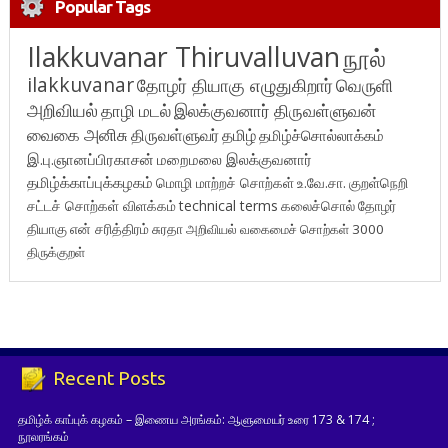
Popular Tags
Ilakkuvanar Thiruvalluvan
நூல்
ilakkuvanar
தோழர் தியாகு எழுதுகிறார்
வெருளி
அறிவியல்
தாழி மடல்
இலக்குவனார் திருவள்ளுவன்
வைகை அனிசு
திருவள்ளுவர்
தமிழ்
தமிழ்ச்சொல்லாக்கம்
இ.பு.ஞானப்பிரகாசன்
மறைமலை இலக்குவனார்
தமிழ்க்காப்புக்கழகம்
மொழி மாற்றச் சொற்கள்
உ.வே.சா.
குறள்நெறி
சட்டச் சொற்கள் விளக்கம்
technical terms
கலைச்சொல்
தோழர்
தியாகு
என் சரித்திரம்
சுரதா
அறிவியல் வகைமைச் சொற்கள் 3000
திருக்குறள்
Recent Posts
தமிழ்க் காப்புக் கழகம் – இணைய அரங்கம்: ஆளுமையர் உரை 173 & 174 ;
நூலரங்கம்