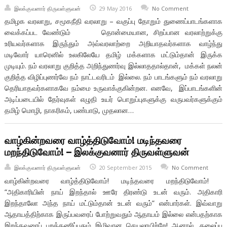
இலக்குவனார் திருவள்ளுவன்
29 May 2016
No Comment
தமிழக வரலாறு, சமூகநீதி வரலாறு – வகுப்பு தோறும் துணைப்பாடங்களாக
வைக்கப்பட வேண்டும் தொன்மையான, சிறப்பான வரலாற்றுக்கு
உரியவர்களாக இருந்தும் அவ்வரலாற்றை அறியாதவர்களாக வாழ்ந்து
மடிவோர் யாரெனில் உலகிலேயே தமிழ் மக்களாக மட்டும்தான் இருக்க
முடியும். நம் வரலாறு குறித்த அறிந்துணர்வு இல்லாததால்தான், மக்கள் நலன்
குறித்த விழிப்புணர்வே நம் நாட்டவரிடம் இல்லை. நம் பாடங்களும் நம் வரலாறு
தெரியாதவர்களாகவே நம்மை உருவாக்குகின்றன. எனவே, இப்பாடங்களின்
அடிப்படையில் தேர்வுகள் எழுதி உயர் பொறுப்புகளுக்கு வருபவர்களுக்கும்
தமிழ் மொழி, நாகரிகம், பண்பாடு, முதலான…
வாழ்கின்றவரை வாழ்த்திடுவோம்! மடிந்தவரை
மறந்திடுவோம்! – இலக்குவனார் திருவள்ளுவன்
இலக்குவனார் திருவள்ளுவன்
20 September 2015
No Comment
வாழ்கின்றவரை வாழ்த்திடுவோம்! மடிந்தவரை மறந்திடுவோம்!
“அதிகாரியின் நாய் இறந்தால் ஊரே திரண்டு உடன் வரும். அதிகாரி
இறந்தாலோ அந்த நாய் மட்டும்தான் உடன் வரும்” என்பார்கள். இவ்வாறு
ஆதாயத்திற்காக இருப்பவரைப் போற்றுவதும் ஆதாயம் இல்லை என்பதற்காக
இறந்தவரைப் புறக்கணிப்பதும் இழிவான செயலாயிற்றே! ஆனால், தலைப்பு