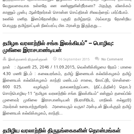
வேறுவகையாக உள்ளதே என எண்ணுகின்றீர்களா? அதற்கு விளக்கம்
காணும் முன்பு ஆன்றோர்கள் சொன்ன செய்திகள் சிலவற்றைப் பார்ப்போம்.
உலகில் மனித இனம்தோன்றிய பகுதி தமிழ்நாடு. அவ்வாறு தோன்றிய
பொழுது தமிழ்நாட்டின் நிலப்பரப்பு மிக அகன்று இருந்தது….
தமிழக வரலாற்றில் சங்க இலக்கியம்” – பொழிவு:
முகிலை இராசபாண்டியன்
இலக்குவனார் திருவள்ளுவன்
06 September 2015
No Comment
நாள் : ஆவணி 25, 2046 / 11.09.2015, வெள்ளிக்கிழமை நேரம் : மாலை
4.30 மணி இடம் : கலையரங்கம், தமிழ் இணையக் கல்விக்கழகம் தமிழ்
இணையக் கல்விக்கழகம் காந்தி மண்டபம் சாலை, கோட்டூர், சென்னை-
600 025. வழங்கும் தகவலாற்றுப்படை (திட்டத்தின்) தொடர்
சொற்பொழிவு-11 “தமிழக வரலாற்றில் சங்க இலக்கியம்” என்னும் தலைப்பில்
முனைவர் முகிலை இராசபாண்டியன் (பேராசிரியர், மாநிலக் கல்லூரி)
அவர்கள் உரையாற்றுகிறார். அனைவரும் வருக! அன்புடன் இயக்குநர் தமிழ்
இணையக் கல்விக்கழகம், காந்தி…
தமிழிய வரலாற்றில் திருநங்கைகளின் தொன்மங்கள்