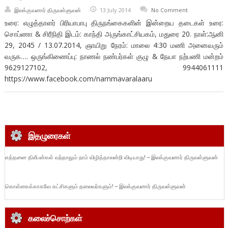
இலக்குவனார் திருவள்ளுவன்
13 July 2014
No Comment
உரை: எழுத்தாளர் பிரியாபாபு திருநங்கைகளின் இன்றைய தடைகள் உரை:
சொப்ணா & சிரீநிதி இடம்: காந்தி அருங்காட்சியகம், மதுரை 20. நாள்:ஆனி
29, 2045 / 13.07.2014, ஞாயிறு நேரம்: மாலை 4:30 மணி அனைவரும்
வருக…. ஒருங்கிணைப்பு: நாணல் நண்பர்கள் குழு & நேயா நற்பணி மன்றம்
9629127102, 9944061111
https://www.facebook.com/nammavaralaaru
இதழுரைகள்
எத்தனை திலீபன்கள் வந்தாலும் நாம் விழித்தாலன்றி விடியாது! – இலக்குவனார் திருவள்ளுவன்
கொள்கைக்காகவே கட்சிகளும் தலைவர்களும்! – இலக்குவனார் திருவள்ளுவன்
கலைச்சொற்கள்