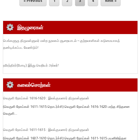
« Previous
1
2
3
4
Next »
இதழுரைகள்
பெங்களூரு திருவள்ளுவர் மன்ற நூலகம் சூறையாடல் – குற்றவாளிகள் கடுமையாகத்
தண்டிக்கப்பட வேண்டும்!
நரேந்திரர்(மோடி) இந்து வெறியர் அல்லர்!
கலைச்சொற்கள்
வெருளி நோய்கள் 1616-1620 : இலக்குவனார் திருவள்ளுவன்
(வெருளி நோய்கள் 1611-1615 தொடர்ச்சி) வெருளி நோய்கள் 1616-1620 பரந்த சிந்தனை
வெருளி...
வெருளி நோய்கள் 1611-1615 : இலக்குவனார் திருவள்ளுவன்
(வெருளி நோய்கள் 1607-1610 தொடர்ச்சி) வெருளி நோய்கள் 1611-1615 பயனிலித்தள