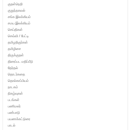
குறள்நெறி
குறுந்தகவல்
சங்க இலக்கியம்
சமய இலக்கியம்
செய்திகள்
செவ்வி / பேட்டி
தமிழறிஞர்கள்
தமிழிசை
திருக்குறள்
திரைப்பட மதிப்பீடு
தேர்தல்
தொடர்கதை
தொல்காப்பியம்
நாடகம்
நிகழ்வுகள்
படங்கள்
பணிமலர்
பண்பாடு
பயணக்கட்டுரை
பாடல்