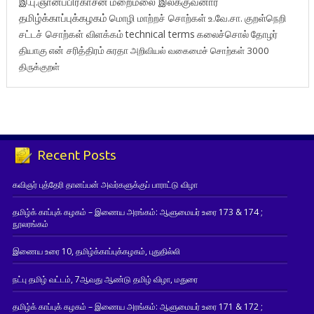
இ.பு.ஞானப்பிரகாசன்
மறைமலை இலக்குவனார்
தமிழ்க்காப்புக்கழகம்
மொழி மாற்றச் சொற்கள்
உ.வே.சா.
குறள்நெறி
சட்டச் சொற்கள் விளக்கம்
technical terms
கலைச்சொல்
தோழர்
தியாகு
என் சரித்திரம்
சுரதா
அறிவியல் வகைமைச் சொற்கள் 3000
திருக்குறள்
Recent Posts
கவிஞர் புத்தேரி தானப்பன் அவர்களுக்குப் பாராட்டு விழா
தமிழ்க் காப்புக் கழகம் – இணைய அரங்கம்: ஆளுமையர் உரை 173 & 174 ;
நூலரங்கம்
இணைய உரை 10, தமிழ்க்காப்புக்கழகம், புதுதில்லி
நட்பு தமிழ் வட்டம், 7ஆவது ஆண்டு தமிழ் விழா, மதுரை
தமிழ்க் காப்புக் கழகம் – இணைய அரங்கம்: ஆளுமையர் உரை 171 & 172 ;