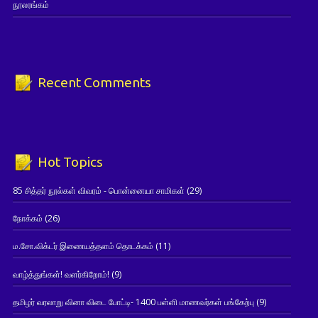
நூலரங்கம்
Recent Comments
Hot Topics
85 சித்தர் நூல்கள் விவரம் - பொன்னையா சாமிகள்
(29)
நோக்கம்
(26)
ம.சோ.விக்டர் இணையத்தளம் தொடக்கம்
(11)
வாழ்த்துங்கள்! வளர்கிறோம்!
(9)
தமிழர் வரலாறு வினா விடை போட்டி- 1400 பள்ளி மாணவர்கள் பங்கேற்பு
(9)