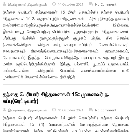
இலக்குவனார் திருவள்ளுவன்
14 October 2021
No Comment
(தந்தை பெரியார் சிந்தனைகள் 15 இன் தொடர்ச்சி) தந்தை பெரியார்
சிந்தனைகள் 16 2. குமுகம்பற்றிய சிந்தனைகள் அன்பு நிறைந்த தலைவர்
அவர்களே,அறிஞர்பெருமக்களே,மாணாக்கச்செல்வங்களே. இன்றைய
இரண்டாவது சொற்பொழிவு பெரியாரின் குமுக(சமூக)ச் சிந்தனைகளைப்
பற்றியது. பேச்சில் நுழைவதற்குமுன் குமுகம் பற்றிய சில சொல்ல
நினைக்கின்றேன். மனிதன் என்ற வாழும் உயிரியும் அசைவிலியாகவும்
தாவரமாகவும் நிலைத்திணையாகவும்(அசேதனமாகவும், தாவரமாகவும்,
அசரமாகவும்) இருந்த பொருள்களிலிருந்தே படிப்படியாக உருமாறி இன்று
மனித உருப்பெற்றிருக்கின்றான். இங்கு, புல்லாகிப் பூடாய்ப் பறவையாய்ப்
பாம்பாகிக்கல்லா மனிதராய்ப் பேயாய்க் கணங்களாய்வல்லசுர ராகி
முனிவராய்த் தேவராய்ச்செல்லாஅ நின்றஇத்…
தந்தை பெரியார் சிந்தனைகள் 15: முனைவர் ந.
சுப்பு(ரெட்டியார்)
இலக்குவனார் திருவள்ளுவன்
10 October 2021
No Comment
(தந்தை பெரியார் சிந்தனைகள் 14 இன் தொடர்ச்சி) தந்தை பெரியார்
சிந்தனைகள் 15 (4) பிராமணர்களின் மோசடித்தன்மை தொலைய
வேண்டுமானால், இந்த நாட்டுமக்கள் மூடப்பழக்க வழக்கங்களிலிருந்து