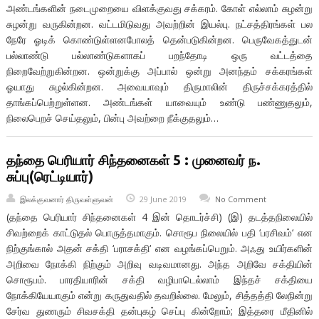
அண்டங்களின் நடைமுறையை விளக்குவது சக்கரம். கோள் எல்லாம் சுழன்று
சுழன்று வருகின்றன. வட்டமிடுவது அவற்றின் இயல்பு. நட்சத்திரங்கள் பல
நேரே ஓடிக் கொண்டுள்ளனபோலத் தென்படுகின்றன. பெருவேகத்துடன்
பல்லாண்டு பல்லாண்டுகளாகப் பறந்தோடி ஒரு வட்டத்தை
நிறைவேற்றுகின்றன. ஒன்றுக்கு அப்பால் ஒன்று அனந்தம் சக்கரங்கள்
ஓயாது சுழல்கின்றன. அவையாவும் திருமாலின் திருச்சக்கரத்தில்
தாங்கப்பெற்றுள்ளன. அண்டங்கள் யாவையும் உண்டு பண்ணுதலும்,
நிலைபெறச் செய்தலும், பின்பு அவற்றை நீக்குதலும்…
தந்தை பெரியார் சிந்தனைகள் 5 : முனைவர் ந.
சுப்பு(ரெட்டியார்)
இலக்குவனார் திருவள்ளுவன்
29 June 2019
No Comment
(தந்தை பெரியார் சிந்தனைகள் 4 இன் தொடர்ச்சி) (இ) தடத்தநிலையில்
சிவற்றைக் காட்டுதல் பொருத்தமாகும். சொரூப நிலையில் பதி ‘பரசிவம்‘ என
நிற்குங்கால் அதன் சக்தி ‘பராசக்தி‘ என வழங்கப்பெறும். அஃது உயிர்களின்
அறிவை நோக்கி நிற்கும் அறிவு வடிவமானது. அந்த அறிவே சக்தியின்
சொரூபம். பாரதியாரின் சக்தி வழிபாடெல்லாம் இந்தச் சக்தியை
நோக்கியேயாகும் என்று கருதுவதில் தவறில்லை. மேலும், சித்தத்தி லேநின்று
சேர்வ துணரும் ⁠சிவசக்தி தன்புகழ் செப்பு கின்றோம்; இத்தரை மீதினில்