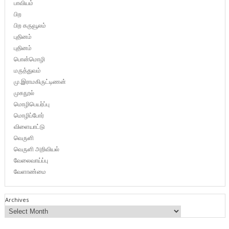
பாவியம்
பிற
பிற கருவூலம்
புதினம்
புதினம்
பொன்மொழி
மருத்துவம்
மு.இராமகிருட்டிணன்
முகநூல்
மொழிபெயர்ப்பு
மொழிப்போர்
விளையாட்டு
வெருளி
வெருளி அறிவியல்
வேலைவாய்ப்பு
வேளாண்மை
Archives