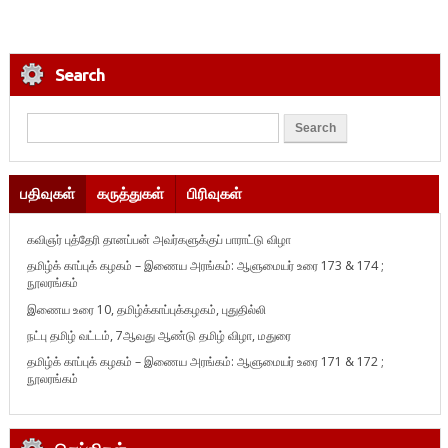
Search
பதிவுகள்
கருத்துகள்
பிரிவுகள்
கவிஞர் புத்தேரி தானப்பன் அவர்களுக்குப் பாராட்டு விழா
தமிழ்க் காப்புக் கழகம் – இணைய அரங்கம்: ஆளுமையர் உரை 173 & 174 ;
நூலரங்கம்
இணைய உரை 10, தமிழ்க்காப்புக்கழகம், புதுதில்லி
நட்பு தமிழ் வட்டம், 7ஆவது ஆண்டு தமிழ் விழா, மதுரை
தமிழ்க் காப்புக் கழகம் – இணைய அரங்கம்: ஆளுமையர் உரை 171 & 172 ;
நூலரங்கம்