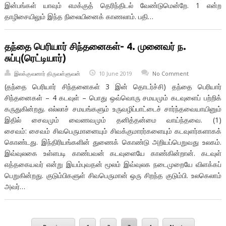
இன்பங்கள் யாவும் ⁠எமக்குத் தெரிந்திடல் வேண்டுமென்றே. 1 என்ற
தாழிசையிலும் இந்த நிலையினைக் காணலாம். பதி…
தந்தை பெரியார் சிந்தனைகள்- 4. முனைவர் ந.
சுப்பு(ரெட்டியார்)
இலக்குவனார் திருவள்ளுவன்
10 June 2019
No Comment
(தந்தை பெரியார் சிந்தனைகள் 3 இன் தொடர்ச்சி) தந்தை பெரியார்
சிந்தனைகள் – 4 கடவுள் – பொது ஒவ்வொரு சமயமும் கடவுளைப் பற்றிக்
கருதுகின்றது. எல்லாச் சமயங்களும் உருவழிப்பாட்டைச் சார்ந்தவையாயினும்
இதில் சைவமும் வைணவமும் தனித்தன்மை வாய்ந்தவை. (1)
சைவம்: சைவம் சிவபெருமானையும் சிவக்குமாரர்களையும் கடவுளர்களாகக்
கொண்டது. இந்திரியங்களின் துணைக் கொண்டு அறியப்பெறுவது உலகம்.
இவ்வுலகை உள்ளபடி காண்பவன் கடவுளையே காண்கின்றான். கடவுள்
எத்தகையவர் என்று இயம்புவதன் மூலம் இவ்வுலக நடைமுறையே விளக்கப்
பெறுகின்றது. குடும்பிகளுள் சிவபெருமான் ஒரு சிறந்த குடும்பி. உலகெலாம்
அவர்…