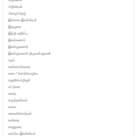
அறிவியல்
அழைப்பிதழ்
இக்கால இலக்கியம்
இதழுரை
இந்தி எதிர்ப்பு
இலக்கணம்
இலக்குவனார்
இலக்குவனார் திருவள்ளுவன்
ஈழம்
உண்மைக்கதை
உரை / சொற்பொழிவு
உறுதிமொழிஞர்
கட்டுரை
கதை
கருத்தரங்கம்
கலை
கலைச்சொற்கள்
கவிதை
காணுரை
காப்பிய இலக்கியம்