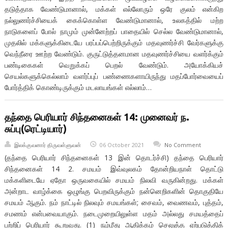
தடுத்தாக வேண்டுமானால், மக்கள் எல்லோரும் ஒரே குலம் என்கிற
நல்லுணர்ச்சியைக் கைக்கொள்ள வேண்டுமானால், உலகத்தில் மற்ற
நாடுகளைப் போல் நாமும் முன்னேற்றப் பாதையில் செல்ல வேண்டுமானால்,
முதலில் மக்களுக்கிடையே பரப்பப்பெற்றிருக்கும் மதவுணர்ச்சி வேர்களுக்கு
வெந்நீரை ஊற்ற வேண்டும். குருட்டுத்தனமான மதவுணர்ச்சியை வளர்க்கும்
பண்டிகைகள் வெறுக்கப் பெறல் வேண்டும். அயோக்கியச்
செயல்களுக்கெல்லாம் வளர்ப்புப் பண்ணைகளாயிருந்து மதப்போர்வையைப்
போர்த்திக் கொண்டிருக்கும் மடலாயங்கள் எல்லாம்…
தந்தை பெரியார் சிந்தனைகள் 14: முனைவர் ந.
சுப்பு(ரெட்டியார்)
இலக்குவனார் திருவள்ளுவன்
06 October 2021
No Comment
(தந்தை பெரியார் சிந்தனைகள் 13 இன் தொடர்ச்சி) தந்தை பெரியார்
சிந்தனைகள் 14 2. சமயம் இவ்வுலகம் தோன்றியநாள் தொட்டு
மக்களிடையே ஏதோ ஒருவகையில் சமயம் நிலவி வருகின்றது. மக்கள்
அன்றாட வாழ்க்கை ஒழுங்கு பெறவிருக்கும் நன்னெறிகளின் தொகுதியே
சமயம் ஆகும். நம் நாட்டில் நிலவும் சமயங்கள்; சைவம், வைணவம், புத்தம்,
சமணம் என்பவையாகும். நடைமுறையிலுள்ள மதம் அல்லது சமயத்தைப்
பற்றிப் பெரியார் கூறுவது. (1) நம்மீது ஆதிக்கம் செலுத்த ஏற்படுத்திக்