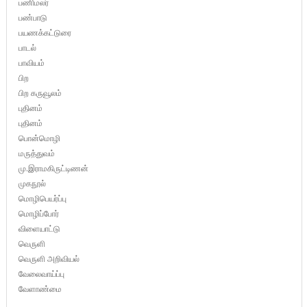
பணிமலர்
பண்பாடு
பயணக்கட்டுரை
பாடல்
பாவியம்
பிற
பிற கருவூலம்
புதினம்
புதினம்
பொன்மொழி
மருத்துவம்
மு.இராமகிருட்டிணன்
முகநூல்
மொழிபெயர்ப்பு
மொழிப்போர்
விளையாட்டு
வெருளி
வெருளி அறிவியல்
வேலைவாய்ப்பு
வேளாண்மை