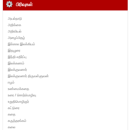
பிரிவுகள்
அயல்நாடு
அறிக்கை
அறிவியல்
அழைப்பிதழ்
இக்கால இலக்கியம்
இதழுரை
இந்தி எதிர்ப்பு
இலக்கணம்
இலக்குவனார்
இலக்குவனார் திருவள்ளுவன்
ஈழம்
உண்மைக்கதை
உரை / சொற்பொழிவு
உறுதிமொழிஞர்
கட்டுரை
கதை
கருத்தரங்கம்
கலை