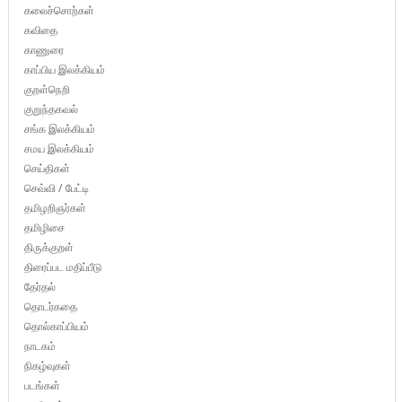
கலைச்சொற்கள்
கவிதை
காணுரை
காப்பிய இலக்கியம்
குறள்நெறி
குறுந்தகவல்
சங்க இலக்கியம்
சமய இலக்கியம்
செய்திகள்
செவ்வி / பேட்டி
தமிழறிஞர்கள்
தமிழிசை
திருக்குறள்
திரைப்பட மதிப்பீடு
தேர்தல்
தொடர்கதை
தொல்காப்பியம்
நாடகம்
நிகழ்வுகள்
படங்கள்