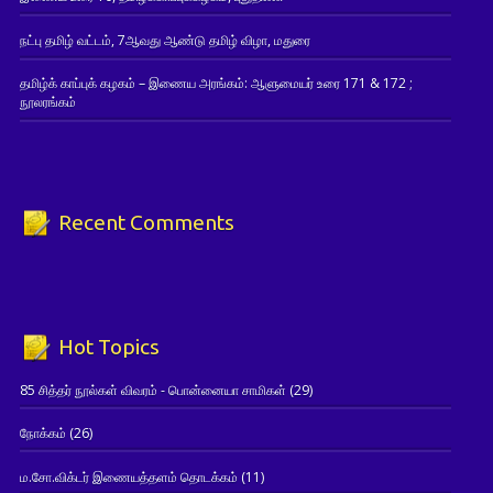
நட்பு தமிழ் வட்டம், 7ஆவது ஆண்டு தமிழ் விழா, மதுரை
தமிழ்க் காப்புக் கழகம் – இணைய அரங்கம்: ஆளுமையர் உரை 171 & 172 ;
நூலரங்கம்
Recent Comments
Hot Topics
85 சித்தர் நூல்கள் விவரம் - பொன்னையா சாமிகள்
(29)
நோக்கம்
(26)
ம.சோ.விக்டர் இணையத்தளம் தொடக்கம்
(11)