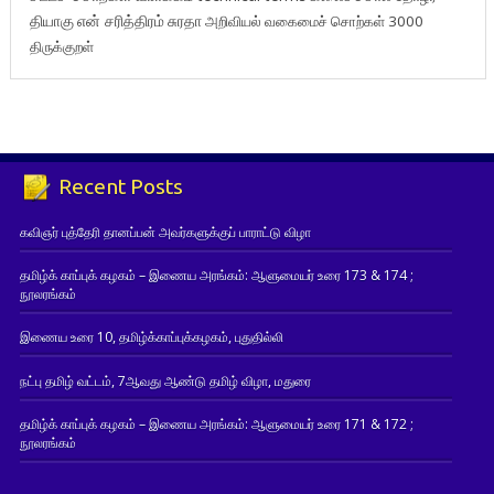
தியாகு
என் சரித்திரம்
சுரதா
அறிவியல் வகைமைச் சொற்கள் 3000
திருக்குறள்
Recent Posts
கவிஞர் புத்தேரி தானப்பன் அவர்களுக்குப் பாராட்டு விழா
தமிழ்க் காப்புக் கழகம் – இணைய அரங்கம்: ஆளுமையர் உரை 173 & 174 ;
நூலரங்கம்
இணைய உரை 10, தமிழ்க்காப்புக்கழகம், புதுதில்லி
நட்பு தமிழ் வட்டம், 7ஆவது ஆண்டு தமிழ் விழா, மதுரை
தமிழ்க் காப்புக் கழகம் – இணைய அரங்கம்: ஆளுமையர் உரை 171 & 172 ;
நூலரங்கம்