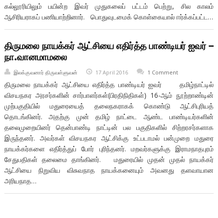
கல்லூரியிலும் பயின்ற இவர் முதுகலைப் பட்டம் பெற்று, சில காலம்
ஆசிரியராகப் பணியாற்றினார். பொதுவுடமைக் கொள்கையால் ஈர்க்கப்பட்ட…
திருமலை நாயக்கர் ஆட்சியை எதிர்த்த பாண்டியர் ஐவர் –
நா.வானமாமலை
இலக்குவனார் திருவள்ளுவன்
17 April 2016
1 Comment
திருமலை நாயக்கர் ஆட்சியை எதிர்த்த பாண்டியர் ஐவர் தமிழ்நாட்டில்
விசயநகர அரசர்களின் சார்பாளர்கள்(பிரதிநிதிகள்) 16-ஆம் நூற்றாண்டின்
முற்பகுதியில் மதுரையைத் தலைநகராகக் கொண்டு ஆட்சிபுரியத்
தொடங்கினர். அதற்கு முன் தமிழ் நாட்டை ஆண்ட பாண்டியர்களின்
தலைமுறையினர் தென்பாண்டி நாட்டின் பல பகுதிகளில் சிற்றரசர்களாக
இருந்தனர். அவர்கள் விசயநகர ஆட்சிக்கு உட்படாமல் பன்முறை மதுரை
நாயக்கர்களை எதிர்த்துப் போர் புரிந்தனர். மறவர்களுக்கு இராமநாதபுரம்
சேதுபதிகள் தலைமை தாங்கினர். மதுரையில் முதன் முதல் நாயக்கர்
ஆட்சியை நிறுவிய விசுவநாத நாயக்கனையும் அவனது தளவாயான
அரியநாத…