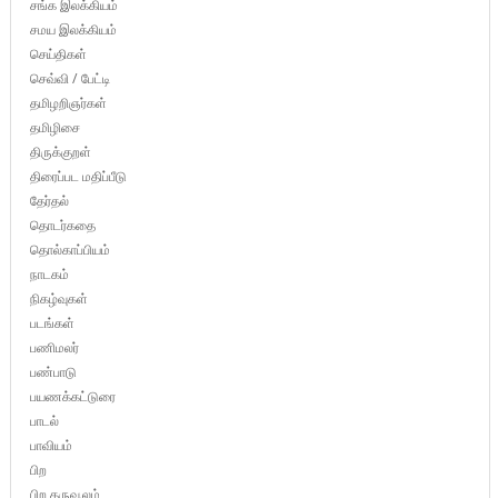
சங்க இலக்கியம்
சமய இலக்கியம்
செய்திகள்
செவ்வி / பேட்டி
தமிழறிஞர்கள்
தமிழிசை
திருக்குறள்
திரைப்பட மதிப்பீடு
தேர்தல்
தொடர்கதை
தொல்காப்பியம்
நாடகம்
நிகழ்வுகள்
படங்கள்
பணிமலர்
பண்பாடு
பயணக்கட்டுரை
பாடல்
பாவியம்
பிற
பிற கருவூலம்