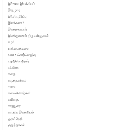
இக்கால இலக்கியம்
இதழுரை
இந்தி எதிர்ப்பு
இலக்கணம்
இலக்குவனார்
இலக்குவனார் திருவள்ளுவன்
ஈழம்
உண்மைக்கதை
உரை / சொற்பொழிவு
உறுதிமொழிஞர்
கட்டுரை
கதை
கருத்தரங்கம்
கலை
கலைச்சொற்கள்
கவிதை
காணுரை
காப்பிய இலக்கியம்
குறள்நெறி
குறுந்தகவல்