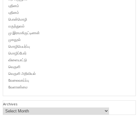
புதினம்
புதினம்
பொன்மொழி
மருத்துவம்
மு.இராமகிருட்டிணன்
முகநூல்
மொழிபெயர்ப்பு
மொழிப்போர்
விளையாட்டு
வெருளி
வெருளி அறிவியல்
வேலைவாய்ப்பு
வேளாண்மை
Archives