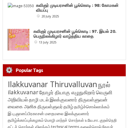
கவிஞர் முடியரசனின் பூங்கொடி : 98: கோமகன்
வியப்பு
20 July 2025
கவிஞர் முடியரசனின் பூங்கொடி : 97. இயல் 20.
பெருநிலக்கிழார் வாழ்த்திய காதை
13 July 2025
Popular Tags
Ilakkuvanar Thiruvalluvan
நூல்
ilakkuvanar
தோழர் தியாகு எழுதுகிறார்
வெருளி
அறிவியல்
தாழி மடல்
இலக்குவனார் திருவள்ளுவன்
வைகை அனிசு
திருவள்ளுவர்
தமிழ்
தமிழ்ச்சொல்லாக்கம்
இ.பு.ஞானப்பிரகாசன்
மறைமலை இலக்குவனார்
தமிழ்க்காப்புக்கழகம்
மொழி மாற்றச் சொற்கள்
உ.வே.சா.
குறள்நெறி
சட்டச் சொற்கள் விளக்கம்
technical terms
கலைச்சொல்
தோழர்