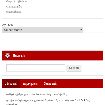
வெருளி அறிவியல்
வேலைவாய்ப்பு
வேளாண்மை
Archives
Search
பதிவுகள்
கருத்துகள்
பிரிவுகள்
கவிஞர் புத்தேரி தானப்பன் அவர்களுக்குப் பாராட்டு விழா
தமிழ்க் காப்புக் கழகம் – இணைய அரங்கம்: ஆளுமையர் உரை 173 & 174 ;
நூலரங்கம்