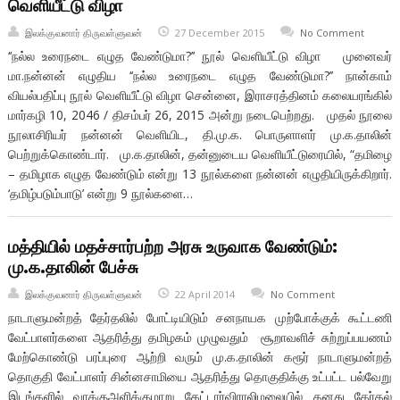
வெளியீட்டு விழா
இலக்குவனார் திருவள்ளுவன்
27 December 2015
No Comment
‘‘நல்ல உரைநடை எழுத வேண்டுமா?’’ நூல் வெளியீட்டு விழா முனைவர்
மா.நன்னன் எழுதிய ‘‘நல்ல உரைநடை எழுத வேண்டுமா?’’ நான்காம்
வியல்பதிப்பு நூல் வெளியீட்டு விழா சென்னை, இராசரத்தினம் கலையரங்கில்
மார்கழி 10, 2046 / திசம்பர் 26, 2015 அன்று நடைபெற்றது. முதல் நூலை
நூலாசிரியர் நன்னன் வெளியிட, தி.மு.க. பொருளாளர் மு.க.தாலின்
பெற்றுக்கொண்டார். மு.க.தாலின், தன்னுடைய வெளியீட்டுரையில், “தமிழை
– தமிழாக எழுத வேண்டும் என்று 13 நூல்களை நன்னன் எழுதியிருக்கிறார்.
‘தமிழ்படும்பாடு’ என்று 9 நூல்களை…
மத்தியில் மதச்சார்பற்ற அரசு உருவாக வேண்டும்:
மு.க.தாலின் பேச்சு
இலக்குவனார் திருவள்ளுவன்
22 April 2014
No Comment
நாடாளுமன்றத் தேர்தலில் போட்டியிடும் சனநாயக முற்போக்குக் கூட்டணி
வேட்பாளர்களை ஆதரித்து தமிழகம் முழுவதும் சூறாவளிச் சுற்றுப்பயணம்
மேற்கொண்டு பரப்புரை ஆற்றி வரும் மு.க.தாலின் கரூர் நாடாளுமன்றத்
தொகுதி வேட்பாளர் சின்னசாமியை ஆதரித்து தொகுதிக்கு உட்பட்ட பல்வேறு
இடங்களில் வாக்குஅளிக்குமாறு கேட்டார்விராலிமலையில் தனது தேர்தல்