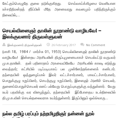
கேட்கும்பொழுதே குலை நடுங்குகிறது. செவ்வாய்க்கிழமை வெளியான
உச்சநீதிமன்றத் தீர்ப்பின் மீதே அனைவரது கவனமும் பதிந்திருக்கும்
நிலையில்,…
செயல்வினைஞர் தாலின் நூறாண்டு வாழியவே! –
இலக்குவனார் திருவள்ளுவன்
இலக்குவனார் திருவள்ளுவன்
26 February 2017
No Comment
(மாசி 18, 1984 / மார்ச்சு 01, 1953) செயல்வினைஞர் தாலின் நூறாண்டு
வாழியவே! இன்றைய அரசியலின் திருப்புமுனையாகச் செயல்பட்டு வருபவர்
மு.க.தாலின். தன் பதினாறாம் அகவையிலேயே அரசியலில் காலடி எடுத்து
வைத்தார்; கட்சியில் படிப்படியாகப் பல முன்னேற்றங்களைக் கண்டார்.
தந்தையின் ஒத்துழைப்பால் இவர் வட்டச்சார்பாளர், மாவட்டச்சார்பாளர்,
பொதுக்குழு உறுப்பினர், செயற்குழு உறுப்பினர், இளைஞர் அணிச் செயலர்,
துணைப்பொதுச்செயலர் எனப் பல்வேறு பொறுப்புகளுக்கு வந்துள்ளார். வேறு
உயர் பதவிக்கு வர விழைந்தும், தந்தையின் இப்போதைய உடல்நிலையில்
தி.மு.க.வின் செயல்தலைவராக உயர்ந்துள்ளார். இருப்பினும் ஒவ்வொரு…
நல்ல தமிழ் பரப்பும் நற்றமிழறிஞர் நன்னன் நூல்