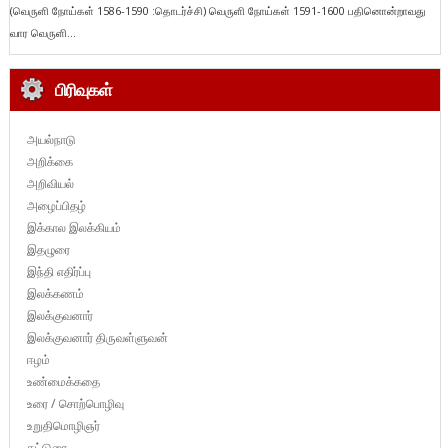
(வெருளி நோய்கள் 1586-1590 :தொடர்ச்சி) வெருளி நோய்கள் 1591-1600 பதினொன்றாவது
வார வெருளி...
பிரிவுகள்
அயல்நாடு
அறிக்கை
அறிவியல்
அழைப்பிதழ்
இக்கால இலக்கியம்
இதழுரை
இந்தி எதிர்ப்பு
இலக்கணம்
இலக்குவனார்
இலக்குவனார் திருவள்ளுவன்
ஈழம்
உண்மைக்கதை
உரை / சொற்பொழிவு
உறுதிமொழிஞர்
கட்டுரை