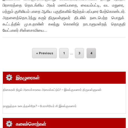
பிரசாரத்தை தொடங்கிய அவர் மணப்பாறை, வையம்பட்டி, வட மதுரை,
மற்றும் குசிலியம் பாறை ஆகிய பகுதிகளில் தேர்தல் பரப்புரை மேற்கொண்டார்.
அதனைத்தொடர்ந்து கரூர் திருவள்ளுவர் திடலில் நடைபெற்ற பொதுக்
கூட்டத்தில் மு.க.தாலின் கலந்து கொண்டு நாடாளுமன்றத் தொகுதி
வேட்பாளர் சின்னசாமியை…
« Previous
1
…
3
4
இதழுரைகள்
தினகரன் நிழல் அமைச்சரவை அமைக்கட்டும்! – இலக்குவனார் திருவள்ளுவன்
நாணுத்தக உடைத்தன்றோ? – பேராசிரியர் சி.இலக்குவனார்
கலைச்சொற்கள்