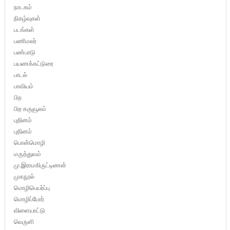
நாடகம்
நிகழ்வுகள்
படங்கள்
பணிமலர்
பண்பாடு
பயணக்கட்டுரை
பாடல்
பாவியம்
பிற
பிற கருவூலம்
புதினம்
புதினம்
பொன்மொழி
மருத்துவம்
மு.இராமகிருட்டிணன்
முகநூல்
மொழிபெயர்ப்பு
மொழிப்போர்
விளையாட்டு
வெருளி