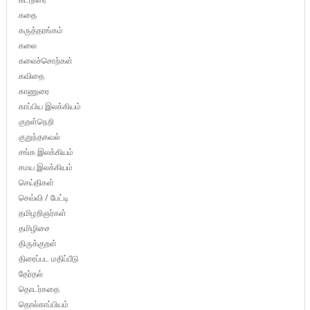
கதை
கருத்தரங்கம்
கலை
கலைச்சொற்கள்
கவிதை
காணுரை
காப்பிய இலக்கியம்
குறள்நெறி
குறுந்தகவல்
சங்க இலக்கியம்
சமய இலக்கியம்
செய்திகள்
செவ்வி / பேட்டி
தமிழறிஞர்கள்
தமிழிசை
திருக்குறள்
திரைப்பட மதிப்பீடு
தேர்தல்
தொடர்கதை
தொல்காப்பியம்