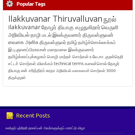
Popular Tags
Ilakkuvanar Thiruvalluvan
நூல்
ilakkuvanar
தோழர் தியாகு எழுதுகிறார்
வெருளி
அறிவியல்
தாழி மடல்
இலக்குவனார் திருவள்ளுவன்
வைகை அனிசு
திருவள்ளுவர்
தமிழ்
தமிழ்ச்சொல்லாக்கம்
இ.பு.ஞானப்பிரகாசன்
மறைமலை இலக்குவனார்
தமிழ்க்காப்புக்கழகம்
மொழி மாற்றச் சொற்கள்
உ.வே.சா.
குறள்நெறி
சட்டச் சொற்கள் விளக்கம்
technical terms
கலைச்சொல்
தோழர்
தியாகு
என் சரித்திரம்
சுரதா
அறிவியல் வகைமைச் சொற்கள் 3000
திருக்குறள்
Recent Posts
கவிஞர் புத்தேரி தானப்பன் அவர்களுக்குப் பாராட்டு விழா