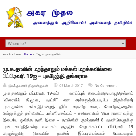
You Are Here :
Home
»
Tag »
மு.க.தாலின்
மு.க.தாலின் மறந்தாலும் மக்கள் மறக்கவில்லை
பிப்பிரவரி 19ஐ – புகழேந்தி தங்கராசு
இலக்குவனார் திருவள்ளுவன்
05 March 2017
No Comment
மு.க.தாலினும் பிப்பிரவரி 19-உம்! வாய்ப்புக் கிடைக்கிறபொழுதெல்லாம்
“விரைவில் தி.மு.க., ஆட்சி” என அச்சுறுத்தியபடியே இருக்கிறார்
மு.க.தாலின். உச்சநீதிமன்றத் தீர்ப்பு வருகிற வரை, கோபிநாத்தையே
பின்னுக்குத் தள்ளிவிட்ட பன்னீர்செல்வம் – சசிகலாவின் ‘நீயா நானா’ வுக்கு
இடையே ஒலித்த தனி இசை – தாலினின் குரல்தான்! 8 ஆண்டுகளுக்கு
முன் உயர்நீதிமன்ற வளாகம் குருதிச் சேறாக்கப்பட்ட பிப்பிரவரி 19
நெருங்குகிற நிலையில் தாலின் இப்படியெல்லாம் பேசுவதைக்