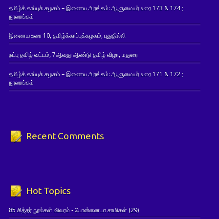
தமிழ்க் காப்புக் கழகம் – இணைய அரங்கம்: ஆளுமையர் உரை 173 & 174 ;
நூலரங்கம்
இணைய உரை 10, தமிழ்க்காப்புக்கழகம், புதுதில்லி
நட்பு தமிழ் வட்டம், 7ஆவது ஆண்டு தமிழ் விழா, மதுரை
தமிழ்க் காப்புக் கழகம் – இணைய அரங்கம்: ஆளுமையர் உரை 171 & 172 ;
நூலரங்கம்
Recent Comments
Hot Topics
85 சித்தர் நூல்கள் விவரம் - பொன்னையா சாமிகள்
(29)