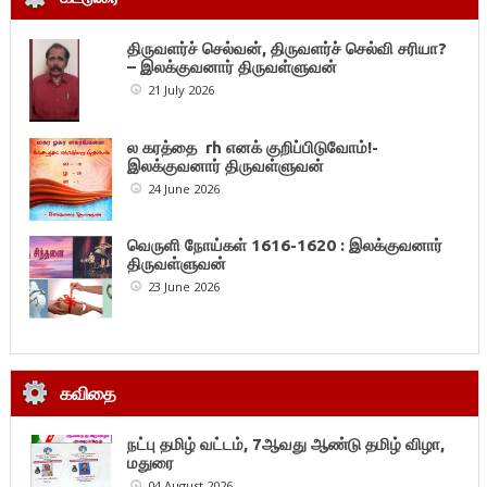
திருவளர்ச் செல்வன், திருவளர்ச் செல்வி சரியா?
– இலக்குவனார் திருவள்ளுவன்
21 July 2026
ல கரத்தை rh எனக் குறிப்பிடுவோம்!-
இலக்குவனார் திருவள்ளுவன்
24 June 2026
வெருளி நோய்கள் 1616-1620 : இலக்குவனார்
திருவள்ளுவன்
23 June 2026
கவிதை
நட்பு தமிழ் வட்டம், 7ஆவது ஆண்டு தமிழ் விழா,
மதுரை
04 August 2026