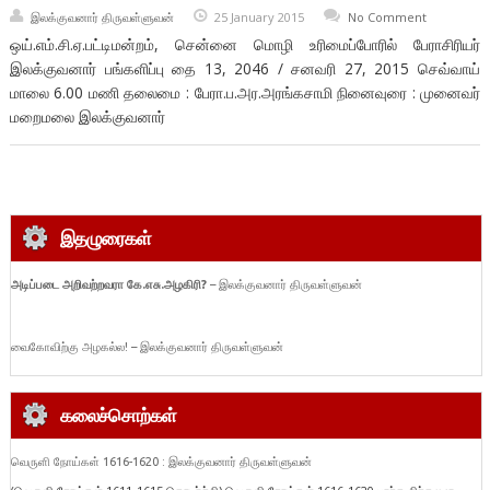
இலக்குவனார் திருவள்ளுவன்
25 January 2015
No Comment
ஒய்.எம்.சி.ஏ.பட்டிமன்றம், சென்னை மொழி உரிமைப்போரில் பேராசிரியர்
இலக்குவனார் பங்களிப்பு தை 13, 2046 / சனவரி 27, 2015 செவ்வாய்
மாலை 6.00 மணி தலைமை : பேரா.ப.அர.அரங்கசாமி நினைவுரை : முனைவர்
மறைமலை இலக்குவனார்
இதழுரைகள்
அடிப்படை
அறிவற்றவரா
கே.
எசு.
அழகிரி?
– இலக்குவனார் திருவள்ளுவன்
வைகோவிற்கு அழகல்ல! – இலக்குவனார் திருவள்ளுவன்
கலைச்சொற்கள்
வெருளி நோய்கள் 1616-1620 : இலக்குவனார் திருவள்ளுவன்