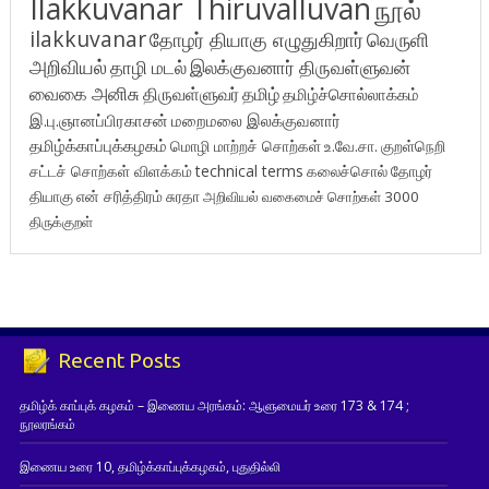
Ilakkuvanar Thiruvalluvan
நூல்
ilakkuvanar
தோழர் தியாகு எழுதுகிறார்
வெருளி
அறிவியல்
தாழி மடல்
இலக்குவனார் திருவள்ளுவன்
வைகை அனிசு
திருவள்ளுவர்
தமிழ்
தமிழ்ச்சொல்லாக்கம்
இ.பு.ஞானப்பிரகாசன்
மறைமலை இலக்குவனார்
தமிழ்க்காப்புக்கழகம்
மொழி மாற்றச் சொற்கள்
உ.வே.சா.
குறள்நெறி
சட்டச் சொற்கள் விளக்கம்
technical terms
கலைச்சொல்
தோழர்
தியாகு
என் சரித்திரம்
சுரதா
அறிவியல் வகைமைச் சொற்கள் 3000
திருக்குறள்
Recent Posts
தமிழ்க் காப்புக் கழகம் – இணைய அரங்கம்: ஆளுமையர் உரை 173 & 174 ;
நூலரங்கம்
இணைய உரை 10, தமிழ்க்காப்புக்கழகம், புதுதில்லி