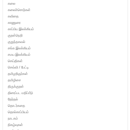
கலை
கலைச்சொற்கள்
கவிதை
காணுரை
காப்பிய இலக்கியம்
குறள்நெறி
குறுந்தகவல்
சங்க இலக்கியம்
சமய இலக்கியம்
செய்திகள்
செவ்வி / பேட்டி
தமிழறிஞர்கள்
தமிழிசை
திருக்குறள்
திரைப்பட மதிப்பீடு
தேர்தல்
தொடர்கதை
தொல்காப்பியம்
நாடகம்
நிகழ்வுகள்