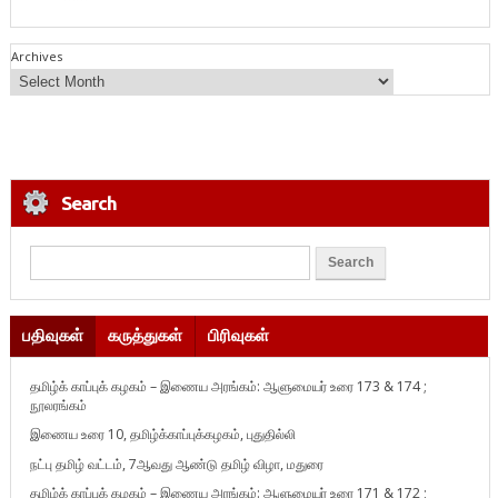
Archives
Search
பதிவுகள்
கருத்துகள்
பிரிவுகள்
தமிழ்க் காப்புக் கழகம் – இணைய அரங்கம்: ஆளுமையர் உரை 173 & 174 ;
நூலரங்கம்
இணைய உரை 10, தமிழ்க்காப்புக்கழகம், புதுதில்லி
நட்பு தமிழ் வட்டம், 7ஆவது ஆண்டு தமிழ் விழா, மதுரை
தமிழ்க் காப்புக் கழகம் – இணைய அரங்கம்: ஆளுமையர் உரை 171 & 172 ;