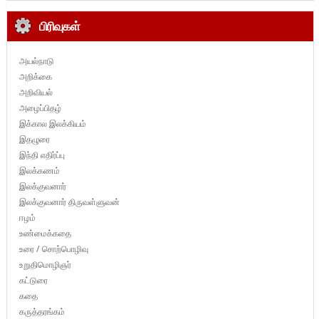
பிரிவுகள்
அயல்நாடு
அறிக்கை
அறிவியல்
அழைப்பிதழ்
இக்கால இலக்கியம்
இதழுரை
இந்தி எதிர்ப்பு
இலக்கணம்
இலக்குவனார்
இலக்குவனார் திருவள்ளுவன்
ஈழம்
உண்மைக்கதை
உரை / சொற்பொழிவு
உறுதிமொழிஞர்
கட்டுரை
கதை
கருத்தரங்கம்