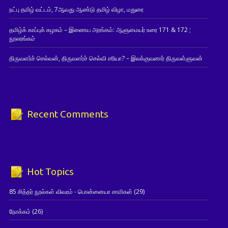
நட்பு தமிழ் வட்டம், 7ஆவது ஆண்டு தமிழ் விழா, மதுரை
தமிழ்க் காப்புக் கழகம் – இணைய அரங்கம்: ஆளுமையர் உரை 171 & 172 ;
நூலரங்கம்
திருவளர்ச் செல்வன், திருவளர்ச் செல்வி சரியா? – இலக்குவனார் திருவள்ளுவன்
Recent Comments
Hot Topics
85 சித்தர் நூல்கள் விவரம் - பொன்னையா சாமிகள்
(29)
நோக்கம்
(26)