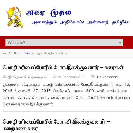
You Are Here :
Home
»
Tag »
மொழிஉரிமைப்போர்
மொழி உரிமைப்போரில் பேரா.இலக்குவனார் – உரைகள்
இலக்குவனார் திருவள்ளுவன்
02 February 2015
No Comment
ஒய்எம்சிஏ பட்டிமன்றம் மொழி உரிமைப்போரில் பேரா.இலக்குவனார் தை 13,
2046 / சனவரி 27, 2015 செவ்வாய் மாலை 6.00 மணி வரவேற்புரை :
செயலர் கெ.பக்தவத்சலம் தலைமையுரை : பேரா.ப.அர.அரங்கசாமி சிறப்புரை
பேரா.மறைமலை இலக்குவனார்
மொழி உரிமைப்போரில் பேரா.சி.இலக்குவனார் –
மறைமலை உரை