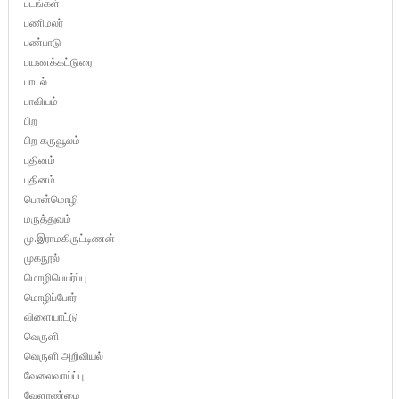
படங்கள்
பணிமலர்
பண்பாடு
பயணக்கட்டுரை
பாடல்
பாவியம்
பிற
பிற கருவூலம்
புதினம்
புதினம்
பொன்மொழி
மருத்துவம்
மு.இராமகிருட்டிணன்
முகநூல்
மொழிபெயர்ப்பு
மொழிப்போர்
விளையாட்டு
வெருளி
வெருளி அறிவியல்
வேலைவாய்ப்பு
வேளாண்மை