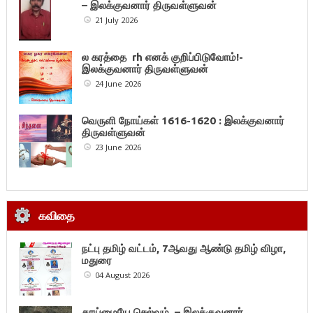
– இலக்குவனார் திருவள்ளுவன்
21 July 2026
ல கரத்தை rh எனக் குறிப்பிடுவோம்!-
இலக்குவனார் திருவள்ளுவன்
24 June 2026
வெருளி நோய்கள் 1616-1620 : இலக்குவனார்
திருவள்ளுவன்
23 June 2026
கவிதை
நட்பு தமிழ் வட்டம், 7ஆவது ஆண்டு தமிழ் விழா,
மதுரை
04 August 2026
தூய்மையே செல்வம் – இலக்குவனார்