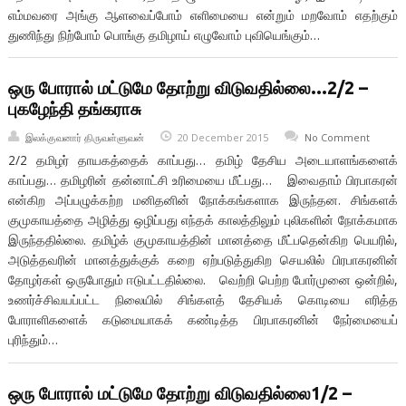
எம்மவரை அங்கு ஆளவைப்போம் எளிமையை என்றும் மறவோம் எதற்கும்
துணிந்து நிற்போம் பொங்கு தமிழாய் எழுவோம் புவியெங்கும்…
ஒரு போரால் மட்டுமே தோற்று விடுவதில்லை…2/2 –
புகழேந்தி தங்கராசு
இலக்குவனார் திருவள்ளுவன்
20 December 2015
No Comment
2/2 தமிழர் தாயகத்தைக் காப்பது… தமிழ் தேசிய அடையாளங்களைக்
காப்பது… தமிழரின் தன்னாட்சி உரிமையை மீட்பது… இவைதாம் பிரபாகரன்
என்கிற அப்பழுக்கற்ற மனிதனின் நோக்கங்களாக இருந்தன. சிங்களக்
குமுகாயத்தை அழித்து ஒழிப்பது எந்தக் காலத்திலும் புலிகளின் நோக்கமாக
இருந்ததில்லை. தமிழ்க் குமுகாயத்தின் மானத்தை மீட்பதென்கிற பெயரில்,
அடுத்தவரின் மானத்துக்குக் கறை ஏற்படுத்துகிற செயலில் பிரபாகரனின்
தோழர்கள் ஒருபோதும் ஈடுபட்டதில்லை. வெற்றி பெற்ற போர்முனை ஒன்றில்,
உணர்ச்சிவயப்பட்ட நிலையில் சிங்களத் தேசியக் கொடியை எரித்த
போராளிகளைக் கடுமையாகக் கண்டித்த பிரபாகரனின் நேர்மையைப்
புரிந்தும்…
ஒரு போரால் மட்டுமே தோற்று விடுவதில்லை1/2 –