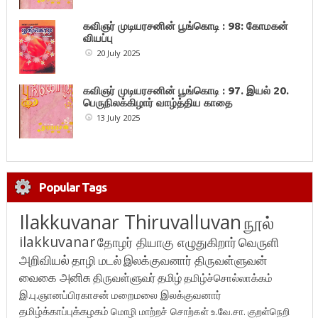
கவிஞர் முடியரசனின் பூங்கொடி : 98: கோமகன்
வியப்பு
20 July 2025
கவிஞர் முடியரசனின் பூங்கொடி : 97. இயல் 20.
பெருநிலக்கிழார் வாழ்த்திய காதை
13 July 2025
Popular Tags
Ilakkuvanar Thiruvalluvan
நூல்
ilakkuvanar
தோழர் தியாகு எழுதுகிறார்
வெருளி
அறிவியல்
தாழி மடல்
இலக்குவனார் திருவள்ளுவன்
வைகை அனிசு
திருவள்ளுவர்
தமிழ்
தமிழ்ச்சொல்லாக்கம்
இ.பு.ஞானப்பிரகாசன்
மறைமலை இலக்குவனார்
தமிழ்க்காப்புக்கழகம்
மொழி மாற்றச் சொற்கள்
உ.வே.சா.
குறள்நெறி