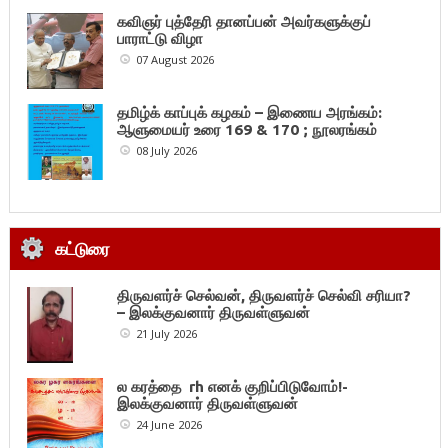
கவிஞர் புத்தேரி தானப்பன் அவர்களுக்குப்
பாராட்டு விழா
07 August 2026
தமிழ்க் காப்புக் கழகம் – இணைய அரங்கம்:
ஆளுமையர் உரை 169 & 170 ; நூலரங்கம்
08 July 2026
கட்டுரை
திருவளர்ச் செல்வன், திருவளர்ச் செல்வி சரியா?
– இலக்குவனார் திருவள்ளுவன்
21 July 2026
ல கரத்தை rh எனக் குறிப்பிடுவோம்!-
இலக்குவனார் திருவள்ளுவன்
24 June 2026