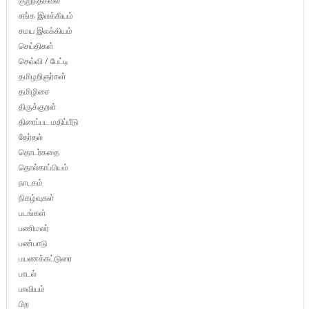
குறுந்தகவல்
சங்க இலக்கியம்
சமய இலக்கியம்
செய்திகள்
செவ்வி / பேட்டி
தமிழறிஞர்கள்
தமிழிசை
திருக்குறள்
திரைப்பட மதிப்பீடு
தேர்தல்
தொடர்கதை
தொல்காப்பியம்
நாடகம்
நிகழ்வுகள்
படங்கள்
பணிமலர்
பண்பாடு
பயணக்கட்டுரை
பாடல்
பாவியம்
பிற