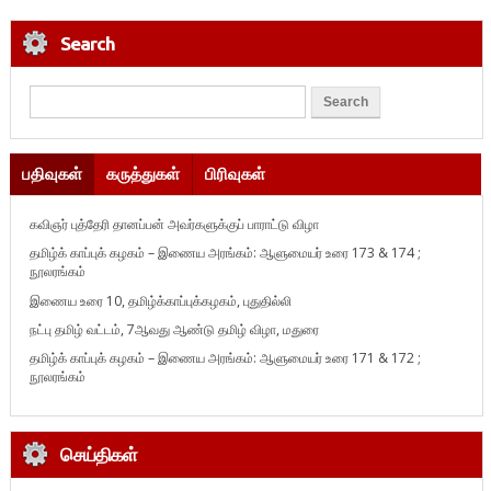
Search
பதிவுகள்
கருத்துகள்
பிரிவுகள்
கவிஞர் புத்தேரி தானப்பன் அவர்களுக்குப் பாராட்டு விழா
தமிழ்க் காப்புக் கழகம் – இணைய அரங்கம்: ஆளுமையர் உரை 173 & 174 ;
நூலரங்கம்
இணைய உரை 10, தமிழ்க்காப்புக்கழகம், புதுதில்லி
நட்பு தமிழ் வட்டம், 7ஆவது ஆண்டு தமிழ் விழா, மதுரை
தமிழ்க் காப்புக் கழகம் – இணைய அரங்கம்: ஆளுமையர் உரை 171 & 172 ;
நூலரங்கம்
செய்திகள்