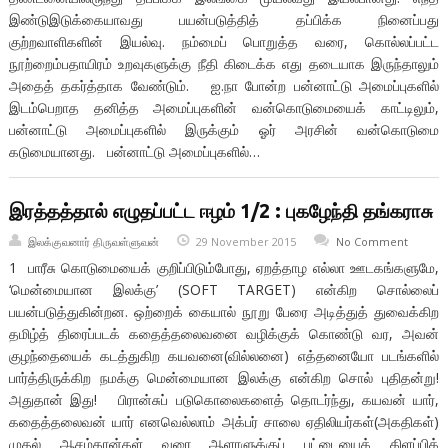
இண்டுஇடுக்கையாவது பயன்படுத்தித் தப்பிக்க நினைப்பது
குற்றவாளிகளின் இயல்வு. நம்மைப் பொறுத்த வரை, கொல்லப்பட்ட
நூற்றைம்பதாயிரம் உறவுகளுக்கு நீதி கிடைக்க எது தடையாக இருந்தாலும்
அதைத் தகர்த்தாக வேண்டும். ஐ.நா போன்ற பன்னாட்டு அமைப்புகளில்
இடம்பெறாத தனித்த அமைப்புகளின் வன்கொடுமையைக் காட்டிலும்,
பன்னாட்டு அமைப்புகளில் இருக்கும் ஓர் அரசின் வன்கொடுமை
கடுமையானது. பன்னாட்டு அமைப்புகளில்…
இரத்தத்தால் எழுதப்பட்ட ஈழம் 1/2 : புகழேந்தி தங்கராசு
இலக்குவனார் திருவள்ளுவன்
29 November 2015
No Comment
1 பாரீசு கொடுமையைக் குறிப்பிடும்போது, ஏறத்தாழ எல்லா ஊடகங்களுமே,
‘மென்மையான இலக்கு’ (SOFT TARGET) என்கிற சொல்லைப்
பயன்படுத்துகின்றன. ஒற்றைக் கையால் நூறு பேரை அடித்துத் துவைக்கிற
தமிழ்த் திரைப்படக் கதைத்தலைவனை வழிக்குக் கொண்டு வர, அவன்
குழந்தையைக் கடத்துகிற கயவனை(வில்லனை) எத்தனையோ படங்களில்
பார்த்திருக்கிற நமக்கு மென்மையான இலக்கு என்கிற சொல் புதிதன்று!
அதுதான் இது! பிரான்சுப் படுகொலைகளைத் தொடர்ந்து, கயவன் யார்,
கதைத்தலைவன் யார் எனவெல்லாம் அக்பர் சாலை ஏதிலியர்கள்(அகதிகள்)
முதல் ஆசம்கான்கள் வரை ஆளாளுக்குப் பட்டையைக் கிளப்பிக்