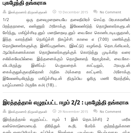
புகழேந்தி தங்கராசு
இலக்குவனார் திருவள்ளுவன்
13 December 2015
No Comment
1/2 ஒரு தலைமுறையையே தலைநிமிரச் செய்த பிரபாகரனின்
பிறந்தநாளை, எண்ணூர் அசோக்கு இலேலண்டுத் தொழிலாளர்களுடன்
சேர்ந்து, மகிழ்ச்சியுடனும் மனநிறைவுடனும் வை.கோ கொண்டாடியதுதான்,
இந்த வாரத்தின் நெகிழ்ச்சி நிகழ்ச்சி. காலை ௭ (7.00) மணிக்குத்
தொழிலாளர்களுக்கு இனிப்புருண்டை (இலட்டு) வழங்கத் தொடங்கியவர்,
ஆயிரக்கணக்கான தொழிலாளர்களுக்குக் கொடுத்து முடிக்கிற வரை
சலிக்கவேயில்லை. இத்தனைக்கும் தொழிலாளத் தோழர்கள், வை.கோ-
விடமிருந்து இனிப்புப் பெறுவதைக் காட்டிலும், அவருடன்
கைக்குலுக்குவதில்தான் அதிக அக்கறை காட்டினர். அசோக்கு
இலேலண்டிலிருந்து மகிழ்ச்சியுடன் திரும்பிய ஓரிரு மணி நேரத்தில்,
யாழ்ப்பாணம் அருகே ௧௮ (18)…
இரத்தத்தால் எழுதப்பட்ட ஈழம் 2/2 : புகழேந்தி தங்கராசு
இலக்குவனார் திருவள்ளுவன்
29 November 2015
No Comment
(இரத்தத்தால் எழுதப்பட்ட ஈழம் 1 இன் தொடர்ச்சி) 2 பாரீசு
வன்கொடுமையைத் திரித்துக் கூறி, போர்க் குற்றத்துக்கான
தண்டனையிலிருந்து தப்பிக்க இலங்கை முயல்வது இயல்பானது. எந்த