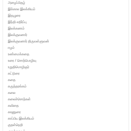
அழைப்பிதழ்
இக்கால இலக்கியம்
இதழுரை
இந்தி எதிர்ப்பு
இலக்கணம்
இலக்குவனார்
இலக்குவனார் திருவள்ளுவன்
ஈழம்
உண்மைக்கதை
உரை / சொற்பொழிவு
உறுதிமொழிஞர்
கட்டுரை
கதை
கருத்தரங்கம்
கலை
கலைச்சொற்கள்
கவிதை
காணுரை
காப்பிய இலக்கியம்
குறள்நெறி