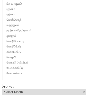
பிற கருவூலம்
புதினம்
புதினம்
பொன்மொழி
மருத்துவம்
மு.இராமகிருட்டிணன்
முகநூல்
மொழிபெயர்ப்பு
மொழிப்போர்
விளையாட்டு
வெருளி
வெருளி அறிவியல்
வேலைவாய்ப்பு
வேளாண்மை
Archives