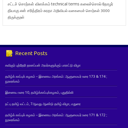
சட்டச் சொற்கள் விளக்கம்
technical terms
கலைச்சொல்
தோழர்
தியாகு
என் சரித்திரம்
சுரதா
அறிவியல் வகைமைச் சொற்கள் 3000
திருக்குறள்
Recent Posts
கவிஞர் புத்தேரி தானப்பன் அவர்களுக்குப் பாராட்டு விழா
தமிழ்க் காப்புக் கழகம் – இணைய அரங்கம்: ஆளுமையர் உரை 173 & 174 ;
நூலரங்கம்
இணைய உரை 10, தமிழ்க்காப்புக்கழகம், புதுதில்லி
நட்பு தமிழ் வட்டம், 7ஆவது ஆண்டு தமிழ் விழா, மதுரை
தமிழ்க் காப்புக் கழகம் – இணைய அரங்கம்: ஆளுமையர் உரை 171 & 172 ;
நூலரங்கம்