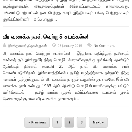
வழங்குகையில், விடுதலைப்புலிகள் சிங்களப்படையிடம் சரணடைவது,
பன்னாட்டு ஏற்பாட்டில் நடைபெற்றதாகவும் இந்தியாவும் பங்கு பெற்றதாகவும்
குறிப்பிட்டுள்ளார். அப்பொழுது…
வீர வணக்க நாள் வெற்றுச் சடங்கல்ல!
இலக்குவனார் திருவள்ளுவன்
25 January 2015
No Comment
வீர வணக்க நாள் வெற்றுச் சடங்கல்ல! இந்தியை எதிர்த்துத் தமிழைக்
காக்கத் தம் இன்னுயிர் நீத்த மொழிப் போராளிகளுக்கு ஒவ்வோர் ஆண்டும்
ஆங்கிலத் திங்கள் சனவரி 25 ஆம் நாள் வீர வணக்க நாள்
கொண்டாடுகிறோம். இவ்வாரத்திலேயே தமிழ் ஈழத்திற்காக நல்லுயிர் நீத்த
ஈகையர் முத்துக்குமாரன் வீர வணக்க நாளும் வருகின்றது. எனவே, இவ் வீர
வணக்க நாள் என்பது 1965 ஆம் ஆண்டு மொழிப்போராளிகளுக்கு மட்டும்
என்றில்லாமல் தமிழ் காக்க முதல் உயிர்ப்பலியான நடராசன் முதல்
அனைவருக்குமான வீர வணக்க நாளாகவும்…
« Previous
1
2
3
Next »