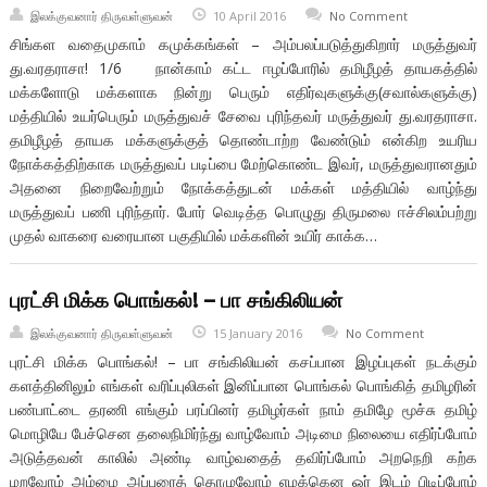
இலக்குவனார் திருவள்ளுவன்
10 April 2016
No Comment
சிங்கள வதைமுகாம் கமுக்கங்கள் – அம்பலப்படுத்துகிறார் மருத்துவர்
து.வரதராசா! 1/6 நான்காம் கட்ட ஈழப்போரில் தமிழீழத் தாயகத்தில்
மக்களோடு மக்களாக நின்று பெரும் எதிர்வுகளுக்கு(சவால்களுக்கு)
மத்தியில் உயர்பெரும் மருத்துவச் சேவை புரிந்தவர் மருத்துவர் து.வரதராசா.
தமிழீழத் தாயக மக்களுக்குத் தொண்டாற்ற வேண்டும் என்கிற உயரிய
நோக்கத்திற்காக மருத்துவப் படிப்பை மேற்கொண்ட இவர், மருத்துவரானதும்
அதனை நிறைவேற்றும் நோக்கத்துடன் மக்கள் மத்தியில் வாழ்ந்து
மருத்துவப் பணி புரிந்தார். போர் வெடித்த பொழுது திருமலை ஈச்சிலம்பற்று
முதல் வாகரை வரையான பகுதியில் மக்களின் உயிர் காக்க…
புரட்சி மிக்க பொங்கல்! – பா சங்கிலியன்
இலக்குவனார் திருவள்ளுவன்
15 January 2016
No Comment
புரட்சி மிக்க பொங்கல்! – பா சங்கிலியன் கசப்பான இழப்புகள் நடக்கும்
களத்தினிலும் எங்கள் வரிப்புலிகள் இனிப்பான பொங்கல் பொங்கித் தமிழரின்
பண்பாட்டை தரணி எங்கும் பரப்பினர் தமிழர்கள் நாம் தமிழே மூச்சு தமிழ்
மொழியே பேச்சென தலைநிமிர்ந்து வாழ்வோம் அடிமை நிலையை எதிர்ப்போம்
அடுத்தவன் காலில் அண்டி வாழ்வதைத் தவிர்ப்போம் அறநெறி கற்க
மறவோம் அம்மை அப்பரைத் தொழுவோம் எமக்கென ஓர் இடம் பிடிப்போம்