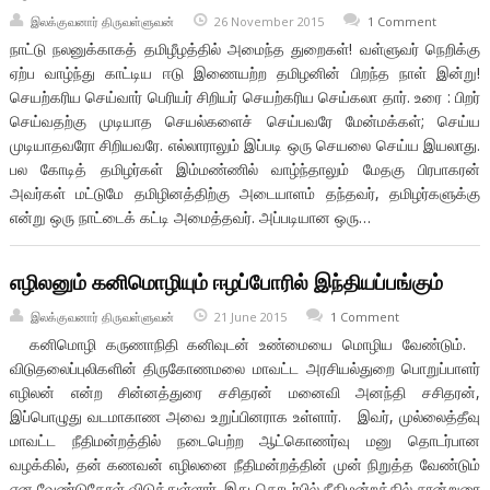
இலக்குவனார் திருவள்ளுவன்
26 November 2015
1 Comment
நாட்டு நலனுக்காகத் தமிழீழத்தில் அமைந்த துறைகள்! வள்ளுவர் நெறிக்கு
ஏற்ப வாழ்ந்து காட்டிய ஈடு இணையற்ற தமிழனின் பிறந்த நாள் இன்று!
செயற்கரிய செய்வார் பெரியர் சிறியர் செயற்கரிய செய்கலா தார். உரை : பிறர்
செய்வதற்கு முடியாத செயல்களைச் செய்பவரே மேன்மக்கள்; செய்ய
முடியாதவரோ சிறியவரே. எல்லாராலும் இப்படி ஒரு செயலை செய்ய இயலாது.
பல கோடித் தமிழர்கள் இம்மண்ணில் வாழ்ந்தாலும் மேதகு பிரபாகரன்
அவர்கள் மட்டுமே தமிழினத்திற்கு அடையாளம் தந்தவர், தமிழர்களுக்கு
என்று ஒரு நாட்டைக் கட்டி அமைத்தவர். அப்படியான ஒரு…
எழிலனும் கனிமொழியும் ஈழப்போரில் இந்தியப்பங்கும்
இலக்குவனார் திருவள்ளுவன்
21 June 2015
1 Comment
கனிமொழி கருணாநிதி கனிவுடன் உண்மையை மொழிய வேண்டும்.
விடுதலைப்புலிகளின் திருகோணமலை மாவட்ட அரசியல்துறை பொறுப்பாளர்
எழிலன் என்ற சின்னத்துரை சசிதரன் மனைவி அனந்தி சசிதரன்,
இப்பொழுது வடமாகாண அவை உறுப்பினராக உள்ளார். இவர், முல்லைத்தீவு
மாவட்ட நீதிமன்றத்தில் நடைபெற்ற ஆட்கொணர்வு மனு தொடர்பான
வழக்கில், தன் கணவன் எழிலனை நீதிமன்றத்தின் முன் நிறுத்த வேண்டும்
என வேண்டுகோள் விடுத்துள்ளார். இது தொடர்பில் நீதிமன்றத்தில் சான்றுரை