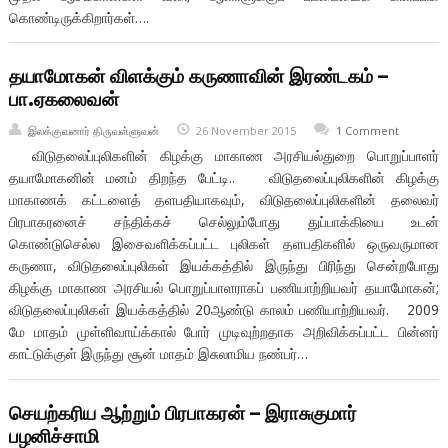
கொண்டிருக்கிறார்கள்….
தயாமோகன் விளக்கும் கருணாவின் இரண்டகம் –
பா.ஏகலைவன்
இலக்குவனார் திருவள்ளுவன்
26 November 2015
1 Comment
விடுதலைப்புலிகளின் கிழக்கு மாகாண அரசியல்துறை பொறுப்பாளர்
தயாமோகனின் மனம் திறந்த பேட்டி.. விடுதலைப்புலிகளின் கிழக்கு
மாகாணக் கட்டளைத் தளபதியாகவும், விடுதலைப்புலிகளின் தலைவர்
பிரபாகரனைச் சந்திக்கச் செல்லும்போது துப்பாக்கியை உடன்
கொண்டுசெல்ல இசைவளிக்கப்பட்ட புலிகள் தளபதிகளில் ஒருவருமான
கருணா, விடுதலைப்புலிகள் இயக்கத்தில் இருந்து பிரிந்து சென்றபோது
கிழக்கு மாகாண அரசியல் பொறுப்பாளராகப் பணியாற்றியவர் தயாமோகன்;
விடுதலைப்புலிகள் இயக்கத்தில் 20ஆண்டு காலம் பணியாற்றியவர். 2009
மே மாதம் முள்ளிவாய்க்கால் போர் முடிவுற்றதாக அறிவிக்கப்பட்ட பின்னர்
காட்டுக்குள் இருந்து சூன் மாதம் இசுலாமிய நண்பர்…
செயற்கரிய ஆற்றும் பிரபாகரன் – இராசுகுமார்
பழனிச்சாமி