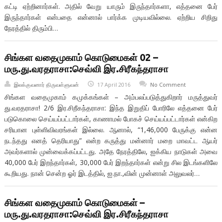
கட்டி ஏற்றினார்கள். அதில் வேறு யாரும் இருந்தார்களா, எத்தனை பேர்
இருந்தார்கள் என்பதை என்னால் பார்க்க முடியவில்லை. ஏற்றிய சிறிது
நேரத்தில் திரும்பி…
சிங்கள வதைமுகாம் கொடுமைகள் 02 –
மரு.து.வரதராசா:செவ்வி இர.சிரீகந்தராசா
இலக்குவனார் திருவள்ளுவன்
17 April 2016
No Comment
சிங்கள வதைமுகாம் கமுக்கங்கள் – அம்பலப்படுத்துகிறார் மருத்துவர்
து.வரதராசா! 2/6 இர.சிறீகந்தராசா: இந்த இறுதிப் போரிலே எத்தனை பேர்
படுகொலை செய்யப்பட்டார்கள், காணாமல் போகச் செய்யப்பட்டார்கள் என்கிற
சரியான புள்ளிவிவரங்கள் இல்லை. ஆனால், “1,46,000 பேருக்கு என்ன
நடந்தது எனத் தெரியாது” என்ற கருத்து மன்னார் மறை மாவட்ட ஆயர்
அவர்களால் முன்வைக்கப்பட்டது. அதே நேரத்திலே, ஐக்கிய நாடுகள் அவை
40,000 பேர் இறந்தார்கள், 30,000 பேர் இறந்தார்கள் என்று சில இடங்களிலே
கூறியது. நான் சென்ற ஓர் இடத்தில், ஐ.நா.,வின் முன்னாள் அலுவலர்…
சிங்கள வதைமுகாம் கொடுமைகள் –
மரு.து.வரதராசா:செவ்வி இர.சிரீகந்தராசா