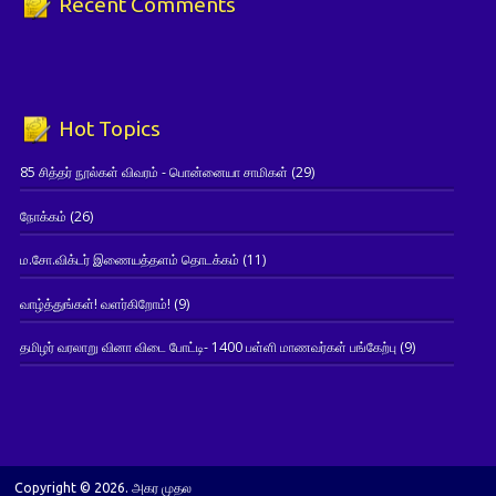
Recent Comments
Hot Topics
85 சித்தர் நூல்கள் விவரம் - பொன்னையா சாமிகள்
(29)
நோக்கம்
(26)
ம.சோ.விக்டர் இணையத்தளம் தொடக்கம்
(11)
வாழ்த்துங்கள்! வளர்கிறோம்!
(9)
தமிழர் வரலாறு வினா விடை போட்டி- 1400 பள்ளி மாணவர்கள் பங்கேற்பு
(9)
Copyright © 2026. அகர முதல