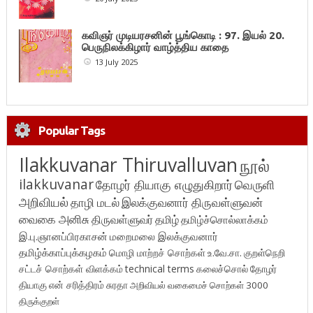
கவிஞர் முடியரசனின் பூங்கொடி : 97. இயல் 20.
பெருநிலக்கிழார் வாழ்த்திய காதை
13 July 2025
Popular Tags
Ilakkuvanar Thiruvalluvan
நூல்
ilakkuvanar
தோழர் தியாகு எழுதுகிறார்
வெருளி
அறிவியல்
தாழி மடல்
இலக்குவனார் திருவள்ளுவன்
வைகை அனிசு
திருவள்ளுவர்
தமிழ்
தமிழ்ச்சொல்லாக்கம்
இ.பு.ஞானப்பிரகாசன்
மறைமலை இலக்குவனார்
தமிழ்க்காப்புக்கழகம்
மொழி மாற்றச் சொற்கள்
உ.வே.சா.
குறள்நெறி
சட்டச் சொற்கள் விளக்கம்
technical terms
கலைச்சொல்
தோழர்
தியாகு
என் சரித்திரம்
சுரதா
அறிவியல் வகைமைச் சொற்கள் 3000
திருக்குறள்