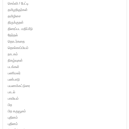
செவ்வி / பேட்டி
தமிழறிஞர்கள்
தமிழிசை
திருக்குறள்
திரைப்பட மதிப்பீடு
தேர்தல்
தொடர்கதை
தொல்காப்பியம்
நாடகம்
நிகழ்வுகள்
படங்கள்
பணிமலர்
பண்பாடு
பயணக்கட்டுரை
பாடல்
பாவியம்
பிற
பிற கருவூலம்
புதினம்
புதினம்