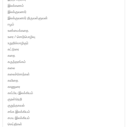
இலக்கணம்
இலக்குவனார்
இலக்குவனார் திருவள்ளுவன்
ஈழம்
உண்மைக்கதை
உரை / சொற்பொழிவு
உறுதிமொழிஞர்
கட்டுரை
கதை
கருத்தரங்கம்
கலை
கலைச்சொற்கள்
கவிதை
காணுரை
காப்பிய இலக்கியம்
குறள்நெறி
குறுந்தகவல்
சங்க இலக்கியம்
சமய இலக்கியம்
செய்திகள்