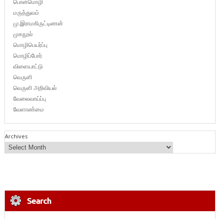
பொன்மொழி
மருத்துவம்
மு.இராமகிருட்டிணன்
முகநூல்
மொழிபெயர்ப்பு
மொழிப்போர்
விளையாட்டு
வெருளி
வெருளி அறிவியல்
வேலைவாய்ப்பு
வேளாண்மை
Archives
Search