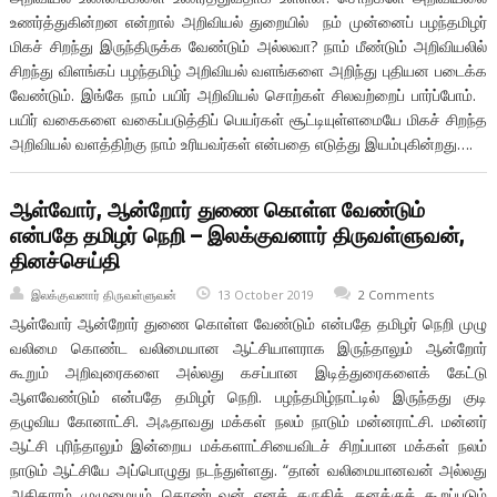
உணர்த்துகின்றன என்றால் அறிவியல் துறையில் நம் முன்னைப் பழந்தமிழர்
மிகச் சிறந்து இருந்திருக்க வேண்டும் அல்லவா? நாம் மீண்டும் அறிவியலில்
சிறந்து விளங்கப் பழந்தமிழ் அறிவியல் வளங்களை அறிந்து புதியன படைக்க
வேண்டும். இங்கே நாம் பயிர் அறிவியல் சொற்கள் சிலவற்றைப் பார்ப்போம்.
பயிர் வகைகளை வகைப்படுத்திப் பெயர்கள் சூட்டியுள்ளமையே மிகச் சிறந்த
அறிவியல் வளத்திற்கு நாம் உரியவர்கள் என்பதை எடுத்து இயம்புகின்றது….
ஆள்வோர், ஆன்றோர் துணை கொள்ள வேண்டும்
என்பதே தமிழர் நெறி – இலக்குவனார் திருவள்ளுவன்,
தினச்செய்தி
இலக்குவனார் திருவள்ளுவன்
13 October 2019
2 Comments
ஆள்வோர் ஆன்றோர் துணை கொள்ள வேண்டும் என்பதே தமிழர் நெறி முழு
வலிமை கொண்ட வலிமையான ஆட்சியாளராக இருந்தாலும் ஆன்றோர்
கூறும் அறிவுரைகளை அல்லது கசப்பான இடித்துரைகளைக் கேட்டு
ஆளவேண்டும் என்பதே தமிழர் நெறி. பழந்தமிழ்நாட்டில் இருந்தது குடி
தழுவிய கோனாட்சி. அஃதாவது மக்கள் நலம் நாடும் மன்னராட்சி. மன்னர்
ஆட்சி புரிந்தாலும் இன்றைய மக்களாட்சியைவிடச் சிறப்பான மக்கள் நலம்
நாடும் ஆட்சியே அப்பொழுது நடந்துள்ளது. “தான் வலிமையானவன் அல்லது
அதிகாரம் முழுமையும் கொண்டவன் எனக் கருதித் தனக்குக் கூறப்படும்