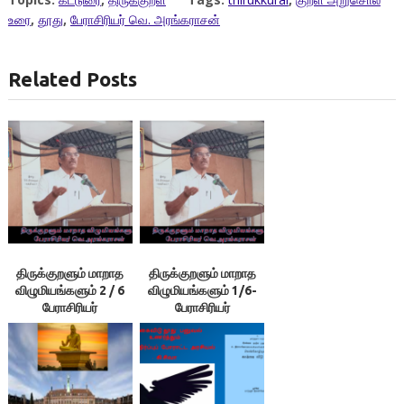
உரை
,
தூது
,
பேராசிரியர் வெ. அரங்கராசன்
Related Posts
திருக்குறளும் மாறாத
திருக்குறளும் மாறாத
விழுமியங்களும் 2 / 6
விழுமியங்களும் 1/6-
பேராசிரியர்
பேராசிரியர்
வெ.அரங்கராசன்
வெ.அரங்கராசன்