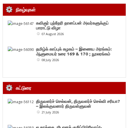
நிகழ்வுகள்
கவிஞர் புத்தேரி தானப்பன் அவர்களுக்குப்
பாராட்டு விழா
07 August 2026
தமிழ்க் காப்புக் கழகம் – இணைய அரங்கம்:
ஆளுமையர் உரை 169 & 170 ; நூலரங்கம்
08 July 2026
கட்டுரை
திருவளர்ச் செல்வன், திருவளர்ச் செல்வி சரியா?
– இலக்குவனார் திருவள்ளுவன்
21 July 2026
ல கரத்தை rh எனக் குறிப்பிடுவோம்!-