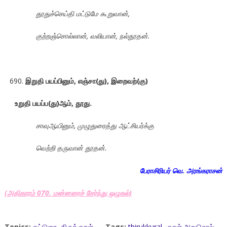
தூதுச்செய்தி மட்டுமே கூறுவான்,
குற்றஞ்சொல்லான், வலியான், நல்தூதன்.
இறுதி பயப்பினும், எஞ்சா(து), இறைவற்(கு)
உறுதி பயப்ப(து)ஆம்
, தூது.
சாவுஆயினும், முழுதுரைத்து ஆட்சியர்க்கு
வெற்றி தருவான் தூதன்.
பேராசிரியர் வெ. அரங்கராசன்
(அதிகாரம் 070. மன்னரைச் சேர்ந்து ஒழுகல்)
Topics:
கட்டுரை
,
திருக்குறள்
Tags:
thirukkural
,
குறள் அறுசொல்