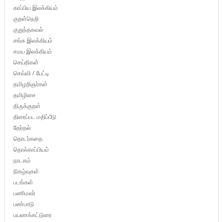
காப்பிய இலக்கியம்
குறள்நெறி
குறுந்தகவல்
சங்க இலக்கியம்
சமய இலக்கியம்
செய்திகள்
செவ்வி / பேட்டி
தமிழறிஞர்கள்
தமிழிசை
திருக்குறள்
திரைப்பட மதிப்பீடு
தேர்தல்
தொடர்கதை
தொல்காப்பியம்
நாடகம்
நிகழ்வுகள்
படங்கள்
பணிமலர்
பண்பாடு
பயணக்கட்டுரை