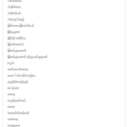
அயல்நாடு
அறிக்கை
அறிவியல்
அழைப்பிதழ்
இக்கால இலக்கியம்
இதழுரை
இந்தி எதிர்ப்பு
இலக்கணம்
இலக்குவனார்
இலக்குவனார் திருவள்ளுவன்
ஈழம்
உண்மைக்கதை
உரை / சொற்பொழிவு
உறுதிமொழிஞர்
கட்டுரை
கதை
கருத்தரங்கம்
கலை
கலைச்சொற்கள்
கவிதை
காணுரை