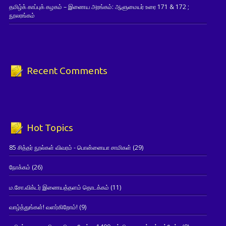
தமிழ்க் காப்புக் கழகம் – இணைய அரங்கம்: ஆளுமையர் உரை 171 & 172 ;
நூலரங்கம்
Recent Comments
Hot Topics
85 சித்தர் நூல்கள் விவரம் - பொன்னையா சாமிகள்
(29)
நோக்கம்
(26)
ம.சோ.விக்டர் இணையத்தளம் தொடக்கம்
(11)
வாழ்த்துங்கள்! வளர்கிறோம்!
(9)