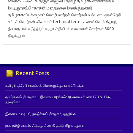
வைகை அனிசு
திருவள்ளுவர்
தமிழ்
தமிழ்ச்சொல்லாக்கம்
இ.பு.ஞானப்பிரகாசன்
மறைமலை இலக்குவனார்
தமிழ்க்காப்புக்கழகம்
மொழி மாற்றச் சொற்கள்
உ.வே.சா.
குறள்நெறி
சட்டச் சொற்கள் விளக்கம்
technical terms
கலைச்சொல்
தோழர்
தியாகு
என் சரித்திரம்
சுரதா
அறிவியல் வகைமைச் சொற்கள் 3000
திருக்குறள்
Recent Posts
கவிஞர் புத்தேரி தானப்பன் அவர்களுக்குப் பாராட்டு விழா
தமிழ்க் காப்புக் கழகம் – இணைய அரங்கம்: ஆளுமையர் உரை 173 & 174 ;
நூலரங்கம்
இணைய உரை 10, தமிழ்க்காப்புக்கழகம், புதுதில்லி
நட்பு தமிழ் வட்டம், 7ஆவது ஆண்டு தமிழ் விழா, மதுரை