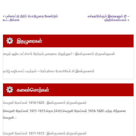
«
பன்னாட்டு நீதிப் பொறிமுறை வேண்டும்
எவ்வுயிர்க்கும் இறைவனும் நீ! –
கூட்டறிக்கை
நந்திக்கலம்பகம்
»
இதழுரைகள்
ஊழல் ஒழிய கட்சிசார் தேர்தல் முறையை நிறுத்துக! – இலக்குவனார் திருவள்ளுவன்
தமிழ் வழியாகப் படித்தல் – பிறப்புரிமை பேராசிரியர் சி.இலக்குவனார்
கலைச்சொற்கள்
வெருளி நோய்கள் 1616-1620 : இலக்குவனார் திருவள்ளுவன்
(வெருளி நோய்கள் 1611-1615 தொடர்ச்சி) வெருளி நோய்கள் 1616-1620 பரந்த சிந்தனை
வெருளி...
வெருளி நோய்கள் 1611-1615 : இலக்குவனார் திருவள்ளுவன்