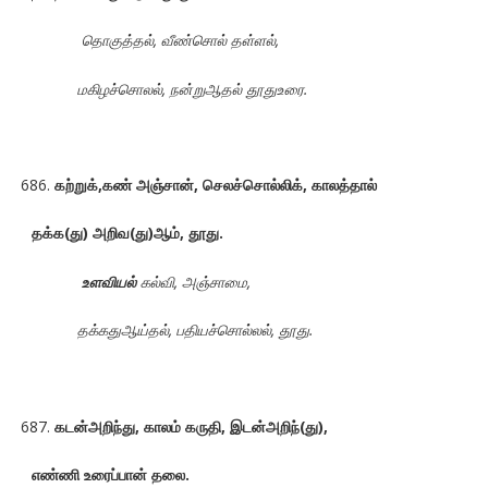
தொகுத்தல், வீண்சொல் தள்ளல்,
மகிழச்சொலல், நன்றுஆதல் தூதுஉரை.
கற்றுக்,கண் அஞ்சான், செலச்சொல்லிக், காலத்தால்
தக்க(து) அறிவ(து)ஆம்
, தூது.
உளவியல்
கல்வி, அஞ்சாமை,
தக்கதுஆய்தல், பதியச்சொல்லல், தூது.
கடன்அறிந்து, காலம் கருதி, இடன்அறிந்(து),
எண்ணி உரைப்பான் தலை.