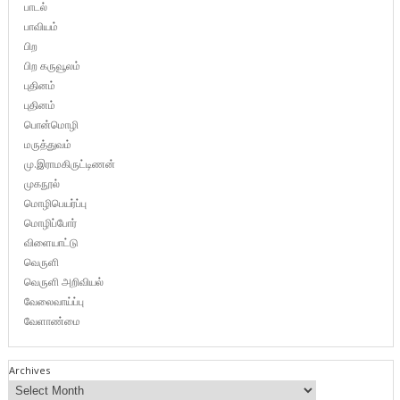
பாடல்
பாவியம்
பிற
பிற கருவூலம்
புதினம்
புதினம்
பொன்மொழி
மருத்துவம்
மு.இராமகிருட்டிணன்
முகநூல்
மொழிபெயர்ப்பு
மொழிப்போர்
விளையாட்டு
வெருளி
வெருளி அறிவியல்
வேலைவாய்ப்பு
வேளாண்மை
Archives