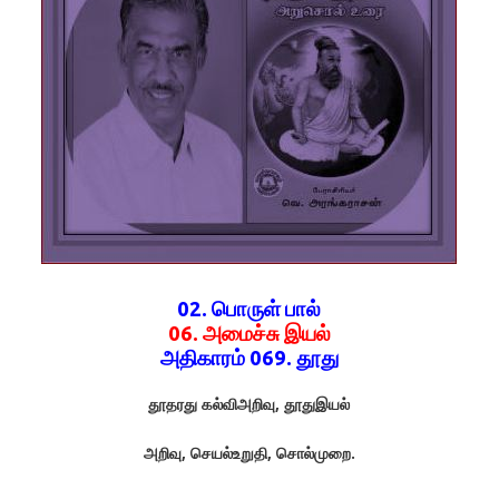
02. பொருள் பால்
06. அமைச்சு இயல்
அதிகாரம் 069. தூது
தூதரது கல்விஅறிவு, தூதுஇயல்
அறிவு, செயல்உறுதி, சொல்முறை.