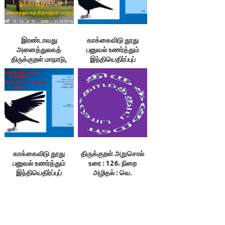
இரண்டாவது
காக்கைவிடு தூது
அனைத்துலகத்
பனுவல் உணர்த்தும்
திருக்குறள் மாநாடு,
இந்தியெதிர்ப்புப்
இங்கிலாந்து
போராட்ட அரசியல் 4/4 –
கி.சிவா
காக்கைவிடு தூது
திருக்குறள் அறுசொல்
பனுவல் உணர்த்தும்
உரை : 126. நிறை
இந்தியெதிர்ப்புப்
அழிதல் : வெ.
போராட்ட அரசியல் 1/4 –
அரங்கராசன்
கி.சிவா