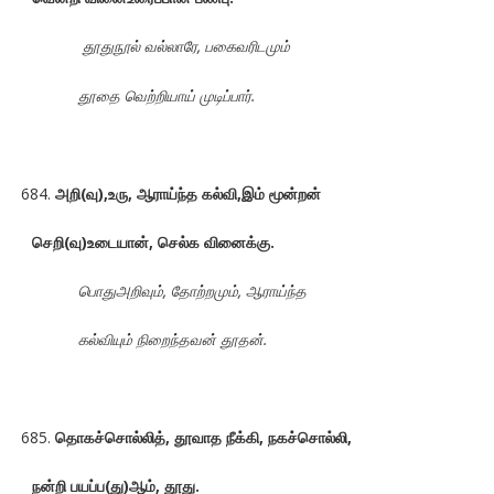
தூதுநூல் வல்லாரே, பகைவரிடமும்
தூதை வெற்றியாய் முடிப்பார்.
அறி(வு),உரு, ஆராய்ந்த கல்வி,இம் மூன்றன்
செறி(வு)உடையான்
, செல்க வினைக்கு.
பொதுஅறிவும், தோற்றமும், ஆராய்ந்த
கல்வியும் நிறைந்தவன் தூதன்.
தொகச்சொல்லித், தூவாத நீக்கி, நகச்சொல்லி,
நன்றி பயப்ப(து)ஆம்
, தூது.