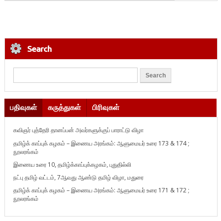
Search
பதிவுகள்
கருத்துகள்
பிரிவுகள்
கவிஞர் புத்தேரி தானப்பன் அவர்களுக்குப் பாராட்டு விழா
தமிழ்க் காப்புக் கழகம் – இணைய அரங்கம்: ஆளுமையர் உரை 173 & 174 ;
நூலரங்கம்
இணைய உரை 10, தமிழ்க்காப்புக்கழகம், புதுதில்லி
நட்பு தமிழ் வட்டம், 7ஆவது ஆண்டு தமிழ் விழா, மதுரை
தமிழ்க் காப்புக் கழகம் – இணைய அரங்கம்: ஆளுமையர் உரை 171 & 172 ;
நூலரங்கம்