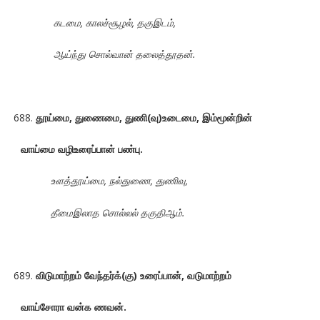
கடமை, காலச்சூழல், தகுஇடம்,
ஆய்ந்து சொல்வான் தலைத்தூதன்.
தூய்மை, துணைமை, துணி(வு)உடைமை, இம்மூன்றின்
வாய்மை வழிஉரைப்பான் பண்பு.
உளத்தூய்மை, நல்துணை, துணிவு,
தீமைஇலாத சொல்லல் தகுதிஆம்.
விடுமாற்றம் வேந்தர்க்(கு) உரைப்பான், வடுமாற்றம்
வாய்சோரா வன்க ணவன்.