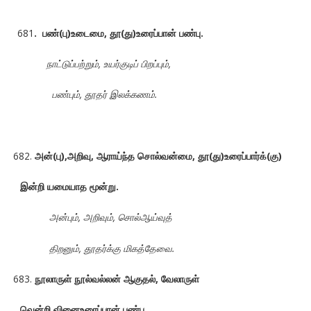
681
.
பண்(பு)உடைமை
, தூ(து)உரைப்பான் பண்பு.
நாட்டுப்பற்றும், உயர்குடிப் பிறப்பும்,
பண்பும், தூதர் இலக்கணம்.
அன்(பு),அறிவு, ஆராய்ந்த சொல்வன்மை,
தூ(து)உரைப்பார்க்(கு)
இன்றி யமையாத மூன்று.
அன்பும், அறிவும், சொல்ஆய்வுத்
திறனும், தூதர்க்கு மிகத்தேவை.
நூலாருள் நூல்வல்லன் ஆகுதல், வேலாருள்
வென்றி வினைஉரைப்பான் பண்பு.