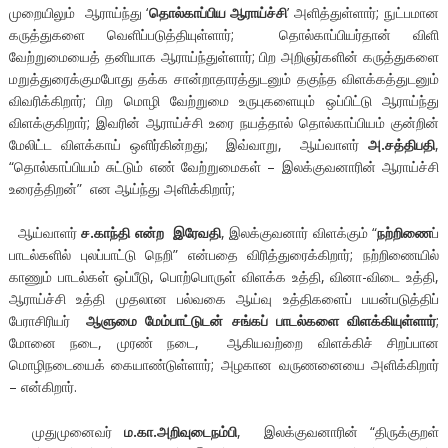
முறையிலும் ஆராய்ந்து ‘
தொல்காப்பிய ஆராய்ச்சி
’ அளித்துள்ளார்; நுட்பமான
கருத்துகளை வெளிப்படுத்தியுள்ளார்; தொல்காப்பியர்தான் விளி
வேற்றுமையைத் தனியாக ஆராய்ந்துள்ளார்; பிற அறிஞர்களின் கருத்துகளை
மறுத்துரைக்குமபோது தக்க சான்றாதாரத்துடனும் தகுந்த விளக்கத்துடனும்
விவரிக்கிறார்; பிற மொழி வேற்றுமை உருபுகளையும் ஒப்பிட்டு ஆராய்ந்து
விளக்குகிறார்; இவரின் ஆராய்ச்சி உரை நயத்தால் தொல்காப்பியம் குன்றின்
மேலிட்ட விளக்காய் ஒளிர்கின்றது;
இவ்வாறு, ஆய்வாளர்
அ.சத்திபதி
,
“தொல்காப்பியம் சுட்டும் எண் வேற்றுமைகள் – இலக்குவனாரின் ஆராய்ச்சி
உரைத்திறன்” என ஆய்ந்து அளிக்கிறார்;
ஆய்வாளர்
ச.காந்தி என்ற இரேவதி
, இலக்குவனார் விளக்கும் “
நற்றிணை
ப்
பாடல்களில் புலப்பாட்டு நெறி” என்பதை விரித்துரைக்கிறார்; நற்றிணையில்
காணும் பாடல்கள் ஒப்பீடு, பொற்பொருள் விளக்க உத்தி, வினா-விடை உத்தி,
ஆராய்ச்சி உத்தி முதலான பல்வகை ஆய்வு உத்திகளைப் பயன்படுத்திப்
பேராசிரியர்
ஆளுமை மேம்பாட்டுடன் சங்கப் பாடல்களை விளக்கியுள்ளார்
;
மோனை நடை, முரண் நடை, ஆகியவற்றை விளக்கிச் சிறப்பான
மொழிநடையைக் கையாண்டுள்ளார்; அழகான வருணனையை அளிக்கிறார்
– என்கிறார்.
முதுமுனைவர்
ம.கா.அறிவுடைநம்பி
, இலக்குவனாரின் “திருக்குறள்