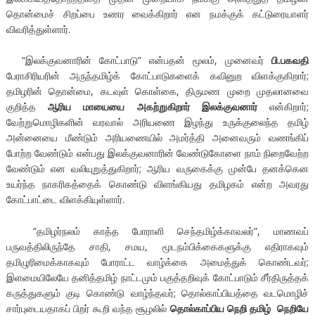
தொன்மைச் சிறப்பை உணர வைக்கிறார் என நமக்குக் கட்டுரையாளர்
விவரித்துள்ளார்.
“இலக்குவனாரின் கோட்பாடு” என்பதன் மூலம், முனைவர்
பி.பகவதி
பேராசிரியரின் அருந்தமிழ்க் கோட்பாடுகளைக் கவினுற விளக்குகிறார்;
தமிழரின் தொன்மை, கடவுள் கொள்கை, திருமண முறை முதலானவை
குறித்த
ஆரிய மாயையை அகற்றுகிறார் இலக்குவனார்
என்கிறார்;
வேற்றுமொழிகளின் வரவால் அரியணை இழந்து உருக்குலைந்த தமிழ்
அன்னையை மீண்டும் அரியணையில் அமர்த்தி அனைவரும் வணங்கிப்
போற்ற வேண்டும் என்பது இலக்குவனாரின் வேண்டுகோளை நாம் நிறைவேற்ற
வேண்டும் என வலியுறுத்துகிறார்; ஆரிய வருகைக்கு முன்பே தனக்கென
உயர்ந்த நாகரிகத்தைக் கொண்டு விளங்கியது தமிழகம் என்ற அவரது
கோட்பாட்டை விளக்கியுள்ளார்.
“தமிழர்நலம் காத்த போராளி செந்தமிழ்க்காவலர்”, மாணவப்
பருவத்திலிருந்தே சாதி, சமய, மூடநம்பிக்கைகளுக்கு எதிராகவும்
தமிழுரிமைக்காகவும் போராட்ட வாழ்க்கை அமைத்துக் கொண்டவர்;
இளமையிலேயே தனித்தமிழ் நாட்டமும் பகுத்தறிவுக் கோட்பாடும் சீர்திருத்தக்
கருத்துகளும் குடி கொண்டு வாழ்ந்தவர்; தொல்காப்பியத்தை வடமொழிச்
சார்புடையதாகப் பிறர் கூறி வந்த சூழலில்
தொல்காப்பிய நெறி தமிழ் நெறியே