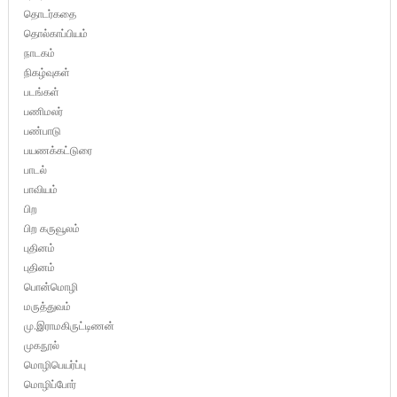
தொடர்கதை
தொல்காப்பியம்
நாடகம்
நிகழ்வுகள்
படங்கள்
பணிமலர்
பண்பாடு
பயணக்கட்டுரை
பாடல்
பாவியம்
பிற
பிற கருவூலம்
புதினம்
புதினம்
பொன்மொழி
மருத்துவம்
மு.இராமகிருட்டிணன்
முகநூல்
மொழிபெயர்ப்பு
மொழிப்போர்