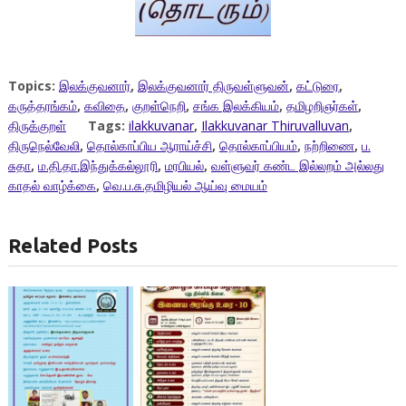
Topics:
இலக்குவனார்
,
இலக்குவனார் திருவள்ளுவன்
,
கட்டுரை
,
கருத்தரங்கம்
,
கவிதை
,
குறள்நெறி
,
சங்க இலக்கியம்
,
தமிழறிஞர்கள்
,
திருக்குறள்
Tags:
ilakkuvanar
,
Ilakkuvanar Thiruvalluvan
,
திருநெல்வேலி
,
தொல்காப்பிய ஆராய்ச்சி
,
தொல்காப்பியம்
,
நற்றிணை
,
ப.
சுதா
,
ம.தி.தா.இந்துக்கல்லூரி
,
மரபியல்
,
வள்ளுவர் கண்ட இல்லறம் அல்லது
காதல் வாழ்க்கை
,
வெ.ப.சு.தமிழியல் ஆய்வு மையம்
Related Posts