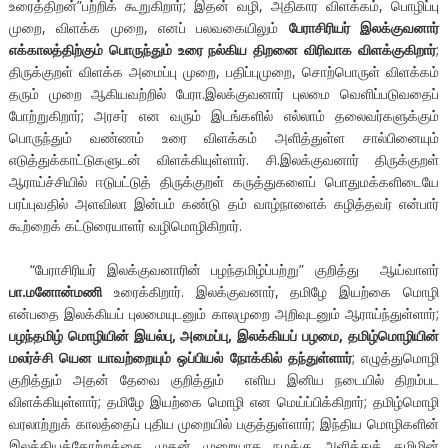
உரைத்திறன்”பற்றிக் கூறுகிறார்; இதன் வழி, அதிகார விளக்கம், பொழிப்பு
முறை, விளக்க முறை, எனப் பலவகையிலும்
பேராசிரியர் இலக்குவனார்
எக்காலத்திற்கும் பொருந்தும் உரை நல்கிய திறனை விரிவாக விளக்குகிறார்
;
திருக்குறள் விளக்க அமைப்பு முறை, பதிப்புமுறை, சொற்பொருள் விளக்கம்
தரும் முறை ஆகியவற்றில் பேரா.இலக்குவனார் புலமை வெளிப்படுவதைப்
போற்றுகிறார்; அரசர் என வரும் இடங்களில் எல்லாம் தலைவர்களுக்கும்
பொருந்தும் வண்ணம் உரை விளக்கம் அளித்துள்ள சால்பினையும்
எடுத்துக்காட்டுகளுடன் விளக்கியுள்ளார். சி.இலக்குவனார் திருக்குறள்
ஆராய்ச்சியில் ஈடுபட்டுத் திருக்குறள் கருத்துகளைப் பொதுமக்களிடையே
பரப்புவதில் அளவிலா இன்பம் கண்டு தம் வாழ்நாளைக் கழித்தவர் என்பார்
கூற்றைக் கட்டுரையாளர் வழிமொழிகிறார்.
“பேராசிரியர் இலக்குவனாரின் பழந்தமிழ்ப்பற்று” குறித்து ஆய்வாளர்
பா.மனோன்மணி
உரைக்கிறார். இலக்குவனார், தமிழே இயற்கை மொழி
என்பதை இலக்கியப் புலமையுடனும் காலமுறை அறிவுடனும் ஆராய்ந்துள்ளார்;
பழந்தமிழ் மொழியின் இயல்பு, அமைப்பு, இலக்கியப் பழமை, தமிழ்மொழியின்
மலர்ச்சி யென யாவற்றையும் ஒப்பியல் நோக்கில் தந்துள்ளார்
; எழுத்துமொழி
குறித்தும் அதன் தேவை குறித்தும் எளிய இனிய நடையில் திறம்பட
விளக்கியுள்ளார்; தமிழே இயற்கை மொழி என மெய்ப்பிக்கிறார்; தமிழ்மொழி
வரலாற்றுக் காலத்தைப் புதிய முறையில் பகுத்துள்ளார்; இந்திய மொழிகளின்
இலக்கியத்தோற்றத்தை முதன் முறையாக நமக்கு அளித்துத் தமிழின்