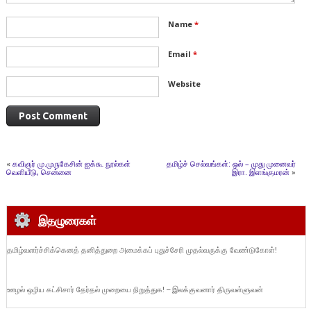
Name
*
Email
*
Website
«
கவிஞர் மு.முருகேசின் ஐக்கூ நூல்கள்
தமிழ்ச் செல்வங்கள்: ஒல் – முது முனைவர்
வெளியீடு, சென்னை
இரா. இளங்குமரன்
»
இதழுரைகள்
தமிழ்வளர்ச்சிக்கெனத் தனித்துறை அமைக்கப் புதுச்சேரி முதல்வருக்கு வேண்டுகோள்!
ஊழல் ஒழிய கட்சிசார் தேர்தல் முறையை நிறுத்துக! – இலக்குவனார் திருவள்ளுவன்