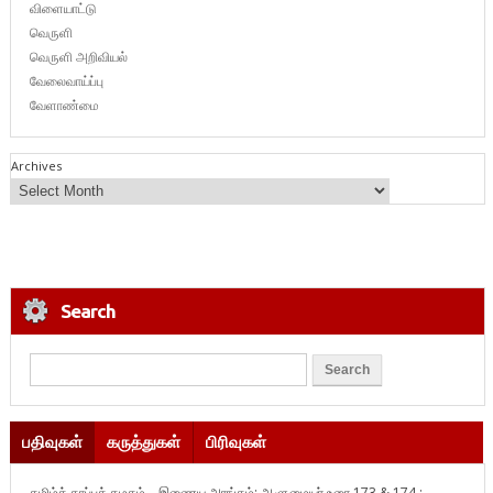
விளையாட்டு
வெருளி
வெருளி அறிவியல்
வேலைவாய்ப்பு
வேளாண்மை
Archives
Search
பதிவுகள்
கருத்துகள்
பிரிவுகள்
தமிழ்க் காப்புக் கழகம் – இணைய அரங்கம்: ஆளுமையர் உரை 173 & 174 ;