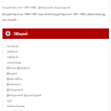
வெருளி நோய்கள் 1591-1600 : இலக்குவனார் திருவள்ளுவன்
(வெருளி நோய்கள் 1586-1590 :தொடர்ச்சி) வெருளி நோய்கள் 1591-1600 பதினொன்றாவது
வார வெருளி...
பிரிவுகள்
அயல்நாடு
அறிக்கை
அறிவியல்
அழைப்பிதழ்
இக்கால இலக்கியம்
இதழுரை
இந்தி எதிர்ப்பு
இலக்கணம்
இலக்குவனார்
இலக்குவனார் திருவள்ளுவன்
ஈழம்
உண்மைக்கதை