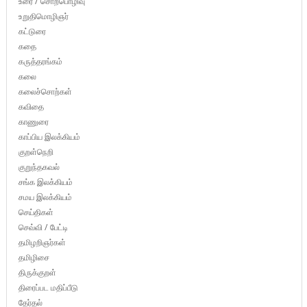
உரை / சொற்பொழிவு
உறுதிமொழிஞர்
கட்டுரை
கதை
கருத்தரங்கம்
கலை
கலைச்சொற்கள்
கவிதை
காணுரை
காப்பிய இலக்கியம்
குறள்நெறி
குறுந்தகவல்
சங்க இலக்கியம்
சமய இலக்கியம்
செய்திகள்
செவ்வி / பேட்டி
தமிழறிஞர்கள்
தமிழிசை
திருக்குறள்
திரைப்பட மதிப்பீடு
தேர்தல்