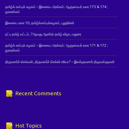
தமிழ்க் காப்புக் கழகம் – இணைய அரங்கம்: ஆளுமையர் உரை 173 & 174 ;
நூலரங்கம்
இணைய உரை 10, தமிழ்க்காப்புக்கழகம், புதுதில்லி
நட்பு தமிழ் வட்டம், 7ஆவது ஆண்டு தமிழ் விழா, மதுரை
தமிழ்க் காப்புக் கழகம் – இணைய அரங்கம்: ஆளுமையர் உரை 171 & 172 ;
நூலரங்கம்
திருவளர்ச் செல்வன், திருவளர்ச் செல்வி சரியா? – இலக்குவனார் திருவள்ளுவன்
Recent Comments
Hot Topics