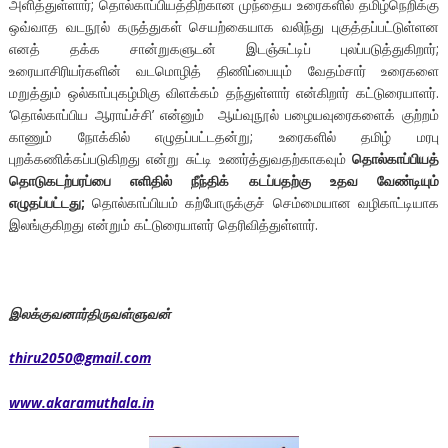
அளித்துள்ளார்; தொல்காப்பியத்திற்கான முந்தைய உரைகளில் தமிழ்நெறிக்கு
ஒவ்வாத வடநூல் கருத்துகள் செயற்கையாக வலிந்து புகுத்தப்பட்டுள்ளன
எனத் தக்க சான்றுகளுடன் இடஞ்சுட்டிப் புலப்படுத்துகிறார்;
உரையாசிரியர்களின் வடமொழித் திணிப்பையும் வேதம்சார் உரைகளை
மறுத்தும் ஒல்காப்புகழ்மிகு விளக்கம் தந்துள்ளார் என்கிறார் கட்டுரையாளர்.
‘தொல்காப்பிய ஆராய்ச்சி’ என்னும் ஆய்வுநூல் பழையவுரைகளைக் குற்றம்
காணும் நோக்கில் எழுதப்பட்டதன்று; உரைகளில் தமிழ் மரபு
புறக்கணிக்கப்படுகிறது என்று சுட்டி உணர்த்துவதற்காகவும்
தொல்காப்பியத்
தொடுகடற்பரப்பை எளிதில் நீந்திக் கடப்பதற்கு உதவ வேண்டியும்
எழுதப்பட்டது;
தொல்காப்பியம் கற்போருக்குச் செம்மையான வழிகாட்டியாக
இலங்குகிறது என்றும் கட்டுரையாளர் தெரிவித்துள்ளார்.
இலக்குவனார்திருவள்ளுவன்
thiru2050@gmail.com
www.akaramuthala.in