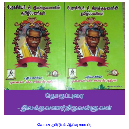
வெ.ப.சு.தமிழியல் ஆய்வு மையம்,