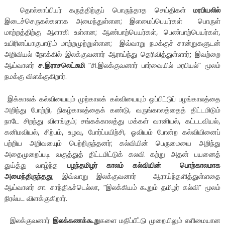
தொல்காப்பியர் கருத்திற்குப் பொருந்தாத செய்திகள்
மரபியலில்
இடைச்செருகல்களாக அமைந்துள்ளன; இளமைப்பெயர்கள் பொருள்
மாற்றத்திற்கு ஆளாகி உள்ளன; ஆண்பாற்பெயர்கள், பெண்பாற்பெயர்கள்,
உயிரினப்பாகுபாடும் மாற்றமுற்றுள்ளன; இவ்வாறு நமக்குச் சான்றுகளுடன்
அறிவியல் நோக்கில் இலக்குவனார் ஆராய்ந்து தெரிவித்துள்ளார்
;
இவற்றை
ஆய்வாளர்
ச.இராசலெட்சுமி
“சி.இலக்குவனார் பார்வையில் மரபியல்” மூலம்
நமக்கு விளக்குகிறார்.
இக்காலக் கல்வியையும் முற்காலக் கல்வியையும் ஒப்பிட்டுப் பழங்காலத்தை
அறிந்து போற்றி, நிகழ்காலத்தைக் கண்டு, வருங்காலத்தைத் திட்டமிடும்
நாடே சிறந்து விளங்கும்; சங்கக்காலத்து மக்கள் வானியல், கட்டடவியல்,
கனிமவியல், சிற்பம், உழவு, போர்ப்பயிற்சி, ஓவியம் போன்ற கல்வியினைப்
பற்றிய அறிவயைும் பெற்றிருந்தனர்; கல்வியின் பெருமையை அறிந்து
அதைமுறைப்படி வகுத்துத் திட்டமிட்டுக் கலவி கற்று அதன் பயனைத்
துய்த்து வாழ்ந்த
பழந்தமிழர் காலம் கல்வியின் பொற்காலமாக
அமைந்திருந்தது
; இவ்வாறு இலக்குவனார் ஆராய்ந்தளித்துள்ளதை
ஆய்வாளர் சா. சாந்திஃச்டெல்லா, “இலக்கியம் கூறும் தமிழர் கல்வி” மூலம்
நிரல்பட விளக்குகிறார்.
இலக்குவனார்
இலக்கணக்கூறு
களை மதிப்பீட்டு முறையிலும் எளிமையான