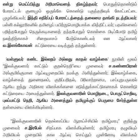
என்று மெய்ப்பித்து அரிமாவெனத் திகழ்ந்தவர்
; பொதுத்தொண்டும்
போராட்டக் குணமும் ஒருங்கே கொண்டு பகுத்தறிவுக் கோட்பாட்டை
முழங்கியவர்;
இந்தி எதிர்ப்புப் போராட்டத்தைத் தலைமை தாங்கி நடத்தியவர்
;
பள்ளி கல்லூரிகளில் தமிழைப் பயிற்றுமொழியாக்க வித்திட்டவர்; பதவிகளைப்
பறித்தபோதும் நெருக்கடிகளைத் தந்தபோதும் கொள்கை பிடிப்போடு தமிழ்
நலத்திற்காகச் சிறைவாசம் மேற்கொண்டவர் என ஆய்வாளர்
வ.இளங்கோவன்
கட்டுரையை வடித்துத் தந்துள்ளார்.
‘
வள்ளுவர் கண்ட இல்லறம் அல்லது காதல் வாழ்க்கை
’ நூலின் மூலம்
“இலக்குவனார் காட்டும் குறள்நெறி”யை முனைவர்
ச.கண்ணபிரான்
அங்குமிங்குமான ஆய்வுமுறையில் நமக்கு அளித்துள்ளார்; இல்வாழ்க்கை,
வாழ்க்கைத் துணைநலம், குறிப்பறிதல், பிரிவாற்றாமை, பசப்புறுபருவரல்
ஆகிய ஐந்து அதிகார விளக்கங்களை எடுத்துக்காட்டுகளாகக் கொண்டு
கட்டுரையை அமைத்துள்ளார்.
இலக்குவனாரின் மொழிநடை, பொருட்செறிவு,
புலப்பாட்டு நெறி, ஆகிய அனைத்தும் தமிழுக்குப் பெருமை சேர்த்துள்ள
தன்மையை விளக்கியுள்ளார்.
“இலக்குவனாரின் தொல்காப்பிய ஆராய்ச்சியில் தமிழ்மரபு” குறித்து
முனைவர்
ச.இரபேல்
சிறப்பாக விளக்கியுள்ளார்; தமிழ்மரபு தழுவியும்
அறிவியல் முறையில் கால ஆய்வு செய்தும் முன்னோடி விளக்கம்