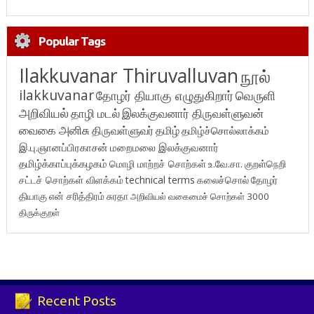
Popular Tags
Ilakkuvanar Thiruvalluvan
நூல்
ilakkuvanar
தோழர் தியாகு எழுதுகிறார்
வெருளி
அறிவியல்
தாழி மடல்
இலக்குவனார் திருவள்ளுவன்
வைகை அனிசு
திருவள்ளுவர்
தமிழ்
தமிழ்ச்சொல்லாக்கம்
இ.பு.ஞானப்பிரகாசன்
மறைமலை இலக்குவனார்
தமிழ்க்காப்புக்கழகம்
மொழி மாற்றச் சொற்கள்
உ.வே.சா.
குறள்நெறி
சட்டச் சொற்கள் விளக்கம்
technical terms
கலைச்சொல்
தோழர்
தியாகு
என் சரித்திரம்
சுரதா
அறிவியல் வகைமைச் சொற்கள் 3000
திருக்குறள்
Recent Posts