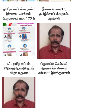
தமிழ்க் காப்புக் கழகம் –
இணைய உரை 10,
இணைய அரங்கம்:
தமிழ்க்காப்புக்கழகம்,
ஆளுமையர் உரை 173 &
புதுதில்லி
174 ; நூலரங்கம்
நட்பு தமிழ் வட்டம்,
திருவளர்ச் செல்வன்,
7ஆவது ஆண்டு தமிழ்
திருவளர்ச் செல்வி
விழா, மதுரை
சரியா? – இலக்குவனார்
திருவள்ளுவன்