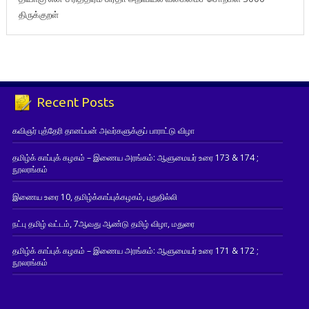
திருக்குறள்
Recent Posts
கவிஞர் புத்தேரி தானப்பன் அவர்களுக்குப் பாராட்டு விழா
தமிழ்க் காப்புக் கழகம் – இணைய அரங்கம்: ஆளுமையர் உரை 173 & 174 ;
நூலரங்கம்
இணைய உரை 10, தமிழ்க்காப்புக்கழகம், புதுதில்லி
நட்பு தமிழ் வட்டம், 7ஆவது ஆண்டு தமிழ் விழா, மதுரை
தமிழ்க் காப்புக் கழகம் – இணைய அரங்கம்: ஆளுமையர் உரை 171 & 172 ;
நூலரங்கம்