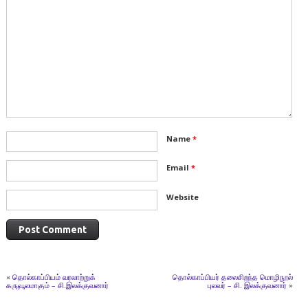
Name
*
Email
*
Website
«
தொல்காப்பியம் வரலாற்றுக்
தொல்காப்பியர் தலைசிறந்த மொழிநூல்
கருவூலமாகும் – சி.இலக்குவனார்
புலவர் – சி. இலக்குவனார்
»