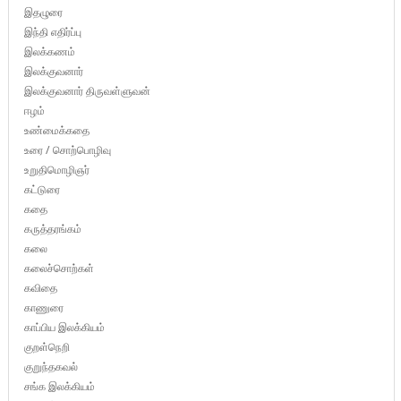
இதழுரை
இந்தி எதிர்ப்பு
இலக்கணம்
இலக்குவனார்
இலக்குவனார் திருவள்ளுவன்
ஈழம்
உண்மைக்கதை
உரை / சொற்பொழிவு
உறுதிமொழிஞர்
கட்டுரை
கதை
கருத்தரங்கம்
கலை
கலைச்சொற்கள்
கவிதை
காணுரை
காப்பிய இலக்கியம்
குறள்நெறி
குறுந்தகவல்
சங்க இலக்கியம்