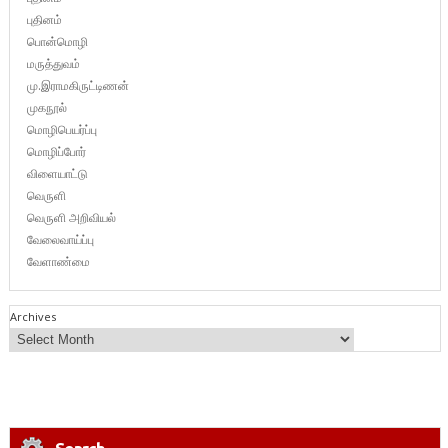
புதினம்
பொன்மொழி
மருத்துவம்
மு.இராமகிருட்டிணன்
முகநூல்
மொழிபெயர்ப்பு
மொழிப்போர்
விளையாட்டு
வெருளி
வெருளி அறிவியல்
வேலைவாய்ப்பு
வேளாண்மை
Archives