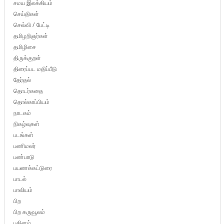
சமய இலக்கியம்
செய்திகள்
செவ்வி / பேட்டி
தமிழறிஞர்கள்
தமிழிசை
திருக்குறள்
திரைப்பட மதிப்பீடு
தேர்தல்
தொடர்கதை
தொல்காப்பியம்
நாடகம்
நிகழ்வுகள்
படங்கள்
பணிமலர்
பண்பாடு
பயணக்கட்டுரை
பாடல்
பாவியம்
பிற
பிற கருவூலம்
புதினம்