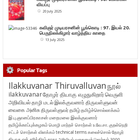
வியப்பு
20 July 2025
கவிஞர் முடியரசனின் பூங்கொடி : 97. இயல் 20.
பெருநிலக்கிழார் வாழ்த்திய காதை
13 July 2025
Popular Tags
Ilakkuvanar Thiruvalluvan
நூல்
ilakkuvanar
தோழர் தியாகு எழுதுகிறார்
வெருளி
அறிவியல்
தாழி மடல்
இலக்குவனார் திருவள்ளுவன்
வைகை அனிசு
திருவள்ளுவர்
தமிழ்
தமிழ்ச்சொல்லாக்கம்
இ.பு.ஞானப்பிரகாசன்
மறைமலை இலக்குவனார்
தமிழ்க்காப்புக்கழகம்
மொழி மாற்றச் சொற்கள்
உ.வே.சா.
குறள்நெறி
சட்டச் சொற்கள் விளக்கம்
technical terms
கலைச்சொல்
தோழர்
தியாகு
என் சரித்திரம்
சுரதா
அறிவியல் வகைமைச் சொற்கள் 3000