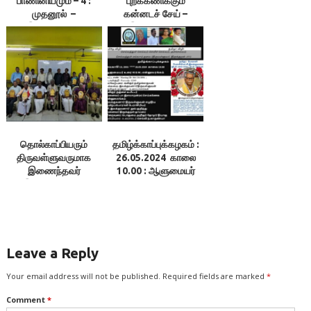
பாணினியமும் – 4 :
புறக்கணிக்கும்
முதனூல் –
கன்னடச் சேய் –
இலக்குவனார்
இலக்குவனார்
திருவள்ளுவன்
திருவள்ளுவன்
தொல்காப்பியரும்
தமிழ்க்காப்புக்கழகம் :
திருவள்ளுவருமாக
26.05.2024 காலை
இணைந்தவர்
10.00 : ஆளுமையர்
இலக்குவனார் –
உரை 95 & 96 ;
ம.இராசேந்திரன் உரை
என்னூலரங்கம்
Leave a Reply
Your email address will not be published.
Required fields are marked
*
Comment
*