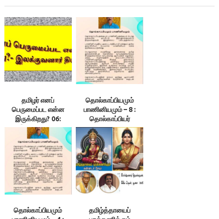
தமிழர் எனப்
தொல்காப்பியமும்
பெருமைப்பட என்ன
பாணினியமும் – 8 :
இருக்கிறது? 06:
தொல்காப்பியர்
இலக்குவனார்
காலத்தில்
திருவள்ளுவன்
சமற்கிருதத்தில்
இலக்கணநூல்
உருவாகவே
வாய்ப்பில்லை-
இலக்குவனார்
திருவள்ளுவன்
தொல்காப்பியமும்
தமிழ்த்தாயைப்