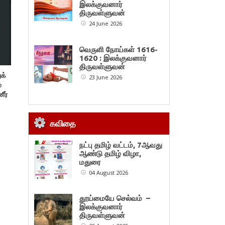
இலக்குவனார்
திருவள்ளுவன்
24 June 2026
வெருளி நோய்கள் 1616-
1620 : இலக்குவனார்
திருவள்ளுவன்
க்
23 June 2026
்
ீர்
ரே
ிக்
கவிதை
நட்பு தமிழ் வட்டம், 7ஆவது
யத்
ஆண்டு தமிழ் விழா,
மதுரை
ு :
04 August 2026
ன்
தூய்மையே செல்வம் –
இலக்குவனார்
திருவள்ளுவன்