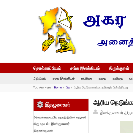
தொல்காப்பியம்
சங்க இலக்கியம்
திருக்குறள்
அறிவியல்
சமய இலக்கியம்
கட்டுரை
கதை
கவிதை
பா
You Are Here :
Home
»
பிற
»
ஆரிய நெடுங்கணக்கு தமிழைப் பின்பற்றியது
ஆரிய நெடுங்க
இதழுரைகள்
இலக்குவனார் திரு
அமைச்சரவையில் உதயநிதியின் எழுச்சி
மிகு உதயம்
– இலக்குவனார்
திருவள்ளுவன்