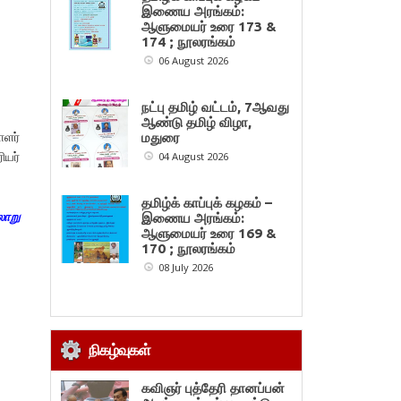
இணைய அரங்கம்:
ஆளுமையர் உரை 173 &
174 ; நூலரங்கம்
06 August 2026
நட்பு தமிழ் வட்டம், 7ஆவது
ஆண்டு தமிழ் விழா,
ாளர்
மதுரை
ியர்
04 August 2026
தமிழ்க் காப்புக் கழகம் –
லாறு
இணைய அரங்கம்:
ஆளுமையர் உரை 169 &
170 ; நூலரங்கம்
08 July 2026
நிகழ்வுகள்
கவிஞர் புத்தேரி தானப்பன்