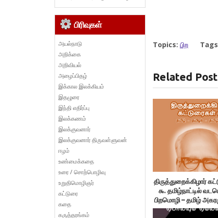
பிரிவுகள்
அயல்நாடு
Topics:
பிற
Tags
அறிக்கை
அறிவியல்
Related Post
அழைப்பிதழ்
இக்கால இலக்கியம்
இதழுரை
இந்தி எதிர்ப்பு
இலக்கணம்
இலக்குவனார்
இலக்குவனார் திருவள்ளுவன்
ஈழம்
உண்மைக்கதை
உரை / சொற்பொழிவு
திருத்துறைக்கிழார் கட
உறுதிமொழிஞர்
௯. தமிழ்நாட்டில் வடம
கட்டுரை
பிறமொழி – தமிழ் அகர
கதை
தோன்றின?
கருத்தரங்கம்