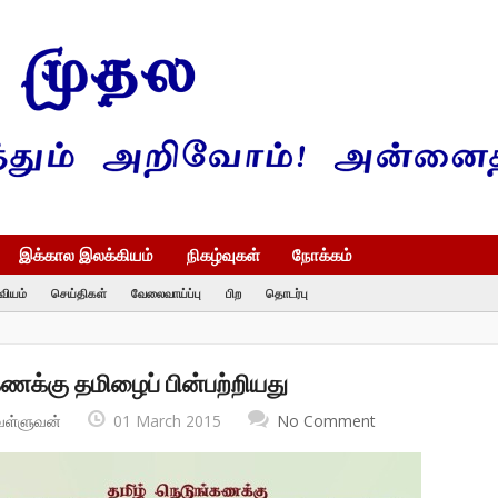
இக்கால இலக்கியம்
நிகழ்வுகள்
நோக்கம்
வியம்
செய்திகள்
வேலைவாய்ப்பு
பிற
தொடர்பு
ணக்கு தமிழைப் பின்பற்றியது
வள்ளுவன்
01 March 2015
No Comment