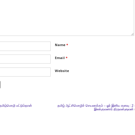
Name
*
Email
*
Website
 தமிழ்மொழி மட்டும்தான்
தமிழ் ஆட்சிமொழிச் செயலாக்கம் – ஓர் இனிய கனவு : 2 
இலக்குவனார் திருவள்ளுவன்