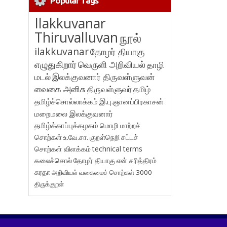
Popular Tags
Ilakkuvanar
Thiruvalluvan
நூல்
ilakkuvanar
தோழர் தியாகு
எழுதுகிறார்
வெருளி அறிவியல்
தாழி
மடல்
இலக்குவனார் திருவள்ளுவன்
வைகை அனிசு
திருவள்ளுவர்
தமிழ்
தமிழ்ச்சொல்லாக்கம்
இ.பு.ஞானப்பிரகாசன்
மறைமலை இலக்குவனார்
தமிழ்க்காப்புக்கழகம்
மொழி மாற்றச்
சொற்கள்
உ.வே.சா.
குறள்நெறி
சட்டச்
சொற்கள் விளக்கம்
technical terms
கலைச்சொல்
தோழர் தியாகு
என் சரித்திரம்
சுரதா
அறிவியல் வகைமைச் சொற்கள் 3000
திருக்குறள்