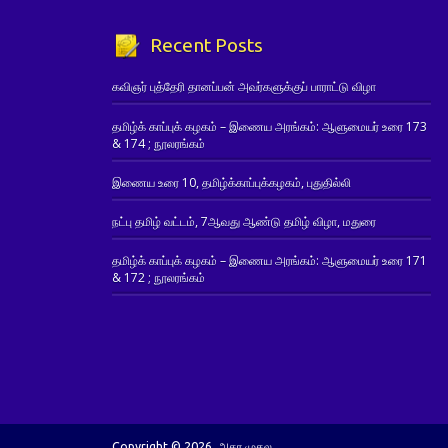
Recent Posts
கவிஞர் புத்தேரி தானப்பன் அவர்களுக்குப் பாராட்டு விழா
தமிழ்க் காப்புக் கழகம் – இணைய அரங்கம்: ஆளுமையர் உரை 173
& 174 ; நூலரங்கம்
இணைய உரை 10, தமிழ்க்காப்புக்கழகம், புதுதில்லி
நட்பு தமிழ் வட்டம், 7ஆவது ஆண்டு தமிழ் விழா, மதுரை
தமிழ்க் காப்புக் கழகம் – இணைய அரங்கம்: ஆளுமையர் உரை 171
& 172 ; நூலரங்கம்
Copyright © 2026. அகர முதல