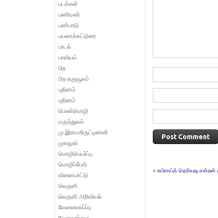
படங்கள்
பணிமலர்
பண்பாடு
பயணக்கட்டுரை
பாடல்
பாவியம்
பிற
பிற கருவூலம்
புதினம்
புதினம்
பொன்மொழி
மருத்துவம்
மு.இராமகிருட்டிணன்
முகநூல்
மொழிபெயர்ப்பு
மொழிப்போர்
«
உயிராய்த் தெரிவது என்றன்
விளையாட்டு
வெருளி
வெருளி அறிவியல்
வேலைவாய்ப்பு
வேளாண்மை