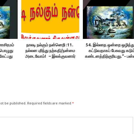
ாசிரமம்
நாலடி நல்கும் நன்னெறி :11.
54. இல்லாத ஒன்றை ஒழித்து
்பொழுது
நல்லன புரிந்து நற்கதி/நன்மை
கட்டுவதாகப் பேசுவது கடும
கேட்பது
அடைவோம்! – இலக்குவனார்
கண்டனத்திற்குரியது.”- பன்ன
ுவனார்
திருவள்ளுவன்
செல்வம்.55. 55. ‘யாதும் ஊ
்
யாவரும் கேளிர்’ எனச் சொல்ல
கொடுத்தது சனாதனம் –
இரங்கராசு + 56. 56.
சனாதனத்தை ஒழிக்க
வேண்டுமென்றால், அறநிலை
துறையைக் கலைத்துவிட
வேண்டியது தானே? -இரங்கராச
not be published.
Required fields are marked
*
மெய்யுரை காண்க –
இலக்குவனார் திருவள்ளுவ