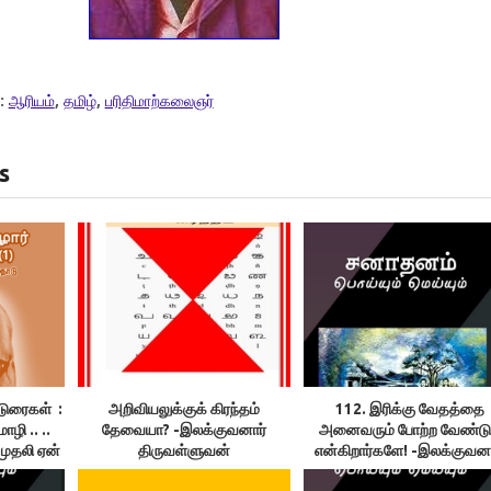
:
ஆரியம்
,
தமிழ்
,
பரிதிமாற்கலைஞர்
s
்டுரைகள் :
அறிவியலுக்குக் கிரந்தம்
112. இரிக்கு வேதத்தை
ொழி .. ..
தேவையா? -இலக்குவனார்
அனைவரும் போற்ற வேண்டு
முதலி ஏன்
திருவள்ளுவன்
என்கிறார்களே! -இலக்குவனா
திருவள்ளுவன்