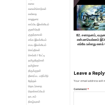
கலை
கலைச்சொற்கள்
கவிதை
காணுரை
காப்பிய இலக்கியம்
குறள்நெறி
குறுந்தகவல்
82. சனாதனம், வருண
சங்க இலக்கியம்
என்பனவெல்லாம் இப
எங்கே உள்ளது எனக் 
சமய இலக்கியம்
சரிதானா? – இலக்க
செய்திகள்
திருவள்ளுவன
செவ்வி / பேட்டி
தமிழறிஞர்கள்
தமிழிசை
திருக்குறள்
Leave a Reply
திரைப்பட மதிப்பீடு
தேர்தல்
Your email address will 
தொடர்கதை
Comment
*
தொல்காப்பியம்
நாடகம்
நிகழ்வுகள்