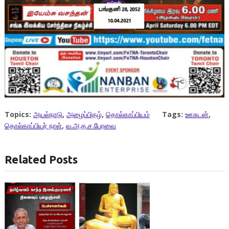
Topics:
அயல்நாடு
,
அழைப்பிதழ்
,
தொல்காப்பியம்
Tags:
ஊசுடன்
,
தொல்காப்பியர் நாள்
,
வ.அ.த.ச.பேரவை
Related Posts