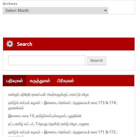
Archives
Search
பதிவுகள்
கருத்துகள்
பிரிவுகள்
கவிஞர் புத்தேரி தானப்பன் அவர்களுக்குப் பாராட்டு விழா
தமிழ்க் காப்புக் கழகம் – இணைய அரங்கம்: ஆளுமையர் உரை 173 & 174 ;
நூலரங்கம்
இணைய உரை 10, தமிழ்க்காப்புக்கழகம், புதுதில்லி
நட்பு தமிழ் வட்டம், 7ஆவது ஆண்டு தமிழ் விழா, மதுரை
தமிழ்க் காப்புக் கழகம் – இணைய அரங்கம்: ஆளுமையர் உரை 171 & 172 ;