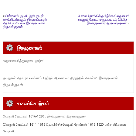
«
பின்னைக் குடியேற்றச் சூழல்
மேலை நோக்கில் தமிழ்க்கவிதையைக்
இலக்கியங்களும் திறனாய்வாளர்
காணும் பேரா.ப.மருதநாயகம் (அஆ) –
தெ.பொ.மீ.யும் – இலக்குவனார்
இலக்குவனார் திருவள்ளுவன்
»
திருவள்ளுவன்
இதழுரைகள்
வருமானவரித்துறையை மூடுக!
தவறுகள் தொடரா வண்ணம் தேர்தல் ஆணையம் திருத்திக் கொள்க! -இலக்குவனார்
திருவள்ளுவன்
கலைச்சொற்கள்
வெருளி நோய்கள் 1616-1620 : இலக்குவனார் திருவள்ளுவன்
(வெருளி நோய்கள் 1611-1615 தொடர்ச்சி) வெருளி நோய்கள் 1616-1620 பரந்த சிந்தனை
வெருளி...