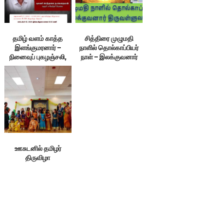
தமிழ் வளம் காத்த
சித்திரை முழுமதி
இளங்குமரனார் –
நாளில் தொல்காப்பியர்
நினைவுப் புகழஞ்சலி,
நாள் – இலக்குவனார்
12.09.21
திருவள்ளுவன்
ஊசுடனில் தமிழர்
திருவிழா