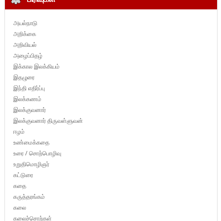
அயல்நாடு
அறிக்கை
அறிவியல்
அழைப்பிதழ்
இக்கால இலக்கியம்
இதழுரை
இந்தி எதிர்ப்பு
இலக்கணம்
இலக்குவனார்
இலக்குவனார் திருவள்ளுவன்
ஈழம்
உண்மைக்கதை
உரை / சொற்பொழிவு
உறுதிமொழிஞர்
கட்டுரை
கதை
கருத்தரங்கம்
கலை
கலைச்சொற்கள்