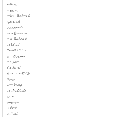
கவிதை
காணுரை
காப்பிய இலக்கியம்
குறள்நெறி
குறுந்தகவல்
சங்க இலக்கியம்
சமய இலக்கியம்
செய்திகள்
செவ்வி / பேட்டி
தமிழறிஞர்கள்
தமிழிசை
திருக்குறள்
திரைப்பட மதிப்பீடு
தேர்தல்
தொடர்கதை
தொல்காப்பியம்
நாடகம்
நிகழ்வுகள்
படங்கள்
பணிமலர்