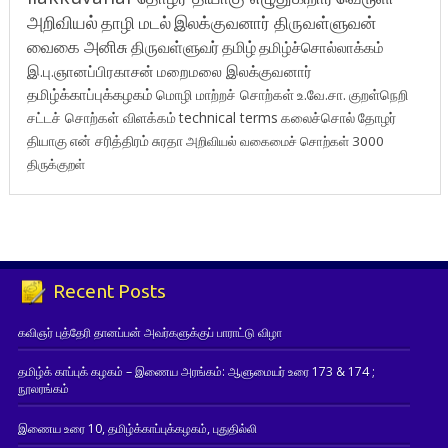
அறிவியல்
தாழி மடல்
இலக்குவனார் திருவள்ளுவன்
வைகை அனிசு
திருவள்ளுவர்
தமிழ்
தமிழ்ச்சொல்லாக்கம்
இ.பு.ஞானப்பிரகாசன்
மறைமலை இலக்குவனார்
தமிழ்க்காப்புக்கழகம்
மொழி மாற்றச் சொற்கள்
உ.வே.சா.
குறள்நெறி
சட்டச் சொற்கள் விளக்கம்
technical terms
கலைச்சொல்
தோழர்
தியாகு
என் சரித்திரம்
சுரதா
அறிவியல் வகைமைச் சொற்கள் 3000
திருக்குறள்
Recent Posts
கவிஞர் புத்தேரி தானப்பன் அவர்களுக்குப் பாராட்டு விழா
தமிழ்க் காப்புக் கழகம் – இணைய அரங்கம்: ஆளுமையர் உரை 173 & 174 ;
நூலரங்கம்
இணைய உரை 10, தமிழ்க்காப்புக்கழகம், புதுதில்லி