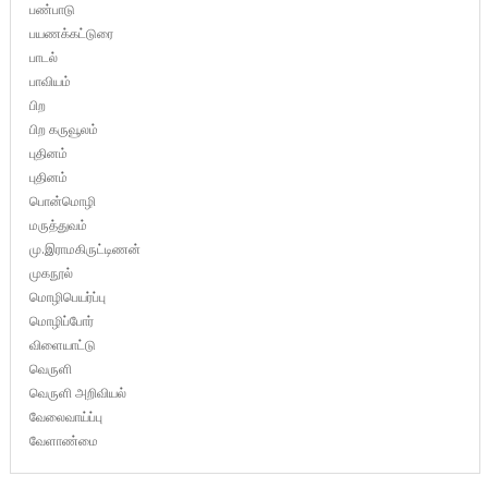
பண்பாடு
பயணக்கட்டுரை
பாடல்
பாவியம்
பிற
பிற கருவூலம்
புதினம்
புதினம்
பொன்மொழி
மருத்துவம்
மு.இராமகிருட்டிணன்
முகநூல்
மொழிபெயர்ப்பு
மொழிப்போர்
விளையாட்டு
வெருளி
வெருளி அறிவியல்
வேலைவாய்ப்பு
வேளாண்மை