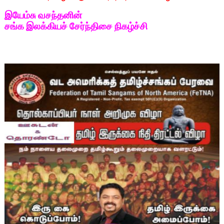
இயேம்சு வசந்தனின்
சங்க இலக்கியச் சேர்ந்திசை நிகழ்ச்சி