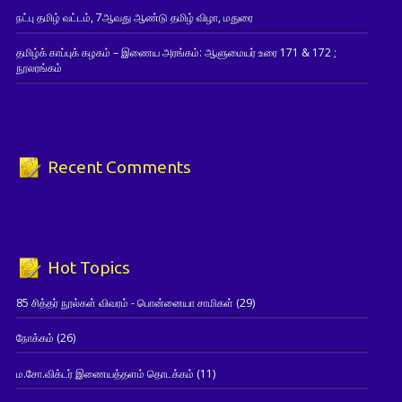
நட்பு தமிழ் வட்டம், 7ஆவது ஆண்டு தமிழ் விழா, மதுரை
தமிழ்க் காப்புக் கழகம் – இணைய அரங்கம்: ஆளுமையர் உரை 171 & 172 ;
நூலரங்கம்
Recent Comments
Hot Topics
85 சித்தர் நூல்கள் விவரம் - பொன்னையா சாமிகள்
(29)
நோக்கம்
(26)
ம.சோ.விக்டர் இணையத்தளம் தொடக்கம்
(11)