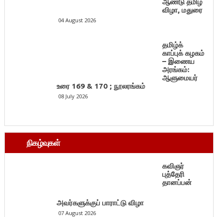
ஆண்டு தமிழ்
விழா, மதுரை
04 August 2026
தமிழ்க்
காப்புக் கழகம்
– இணைய
அரங்கம்:
ஆளுமையர்
உரை 169 & 170 ; நூலரங்கம்
08 July 2026
நிகழ்வுகள்
கவிஞர்
புத்தேரி
தானப்பன்
அவர்களுக்குப் பாராட்டு விழா
07 August 2026