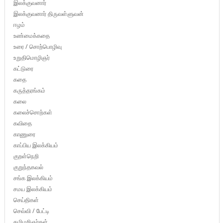
இலக்குவனார்
இலக்குவனார் திருவள்ளுவன்
ஈழம்
உண்மைக்கதை
உரை / சொற்பொழிவு
உறுதிமொழிஞர்
கட்டுரை
கதை
கருத்தரங்கம்
கலை
கலைச்சொற்கள்
கவிதை
காணுரை
காப்பிய இலக்கியம்
குறள்நெறி
குறுந்தகவல்
சங்க இலக்கியம்
சமய இலக்கியம்
செய்திகள்
செவ்வி / பேட்டி
தமிழறிஞர்கள்