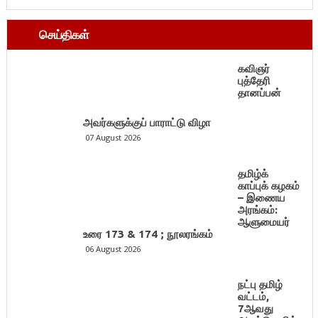
செய்திகள்
கவிஞர்
புத்தேரி
தானப்பன்
அவர்களுக்குப் பாராட்டு விழா
07 August 2026
தமிழ்க்
காப்புக் கழகம்
– இணைய
அரங்கம்:
ஆளுமையர்
உரை 173 & 174 ; நூலரங்கம்
06 August 2026
நட்பு தமிழ்
வட்டம்,
7ஆவது