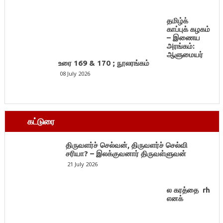
தமிழ்க்
காப்புக் கழகம்
– இணைய
அரங்கம்:
ஆளுமையர்
உரை 169 & 170 ; நூலரங்கம்
08 July 2026
கட்டுரை
திருவளர்ச் செல்வன், திருவளர்ச் செல்வி
சரியா? – இலக்குவனார் திருவள்ளுவன்
21 July 2026
ல கரத்தை rh
எனக்