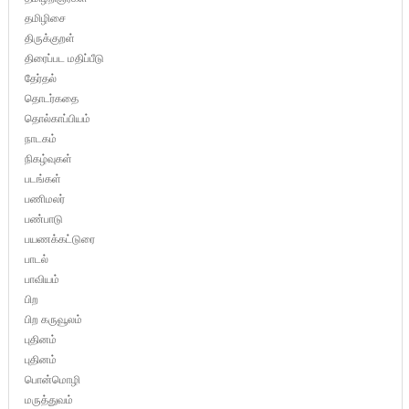
தமிழிசை
திருக்குறள்
திரைப்பட மதிப்பீடு
தேர்தல்
தொடர்கதை
தொல்காப்பியம்
நாடகம்
நிகழ்வுகள்
படங்கள்
பணிமலர்
பண்பாடு
பயணக்கட்டுரை
பாடல்
பாவியம்
பிற
பிற கருவூலம்
புதினம்
புதினம்
பொன்மொழி
மருத்துவம்