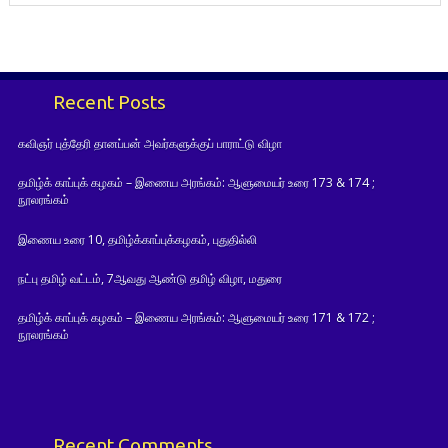
Recent Posts
கவிஞர் புத்தேரி தானப்பன் அவர்களுக்குப் பாராட்டு விழா
தமிழ்க் காப்புக் கழகம் – இணைய அரங்கம்: ஆளுமையர் உரை 173 & 174 ;
நூலரங்கம்
இணைய உரை 10, தமிழ்க்காப்புக்கழகம், புதுதில்லி
நட்பு தமிழ் வட்டம், 7ஆவது ஆண்டு தமிழ் விழா, மதுரை
தமிழ்க் காப்புக் கழகம் – இணைய அரங்கம்: ஆளுமையர் உரை 171 & 172 ;
நூலரங்கம்
Recent Comments