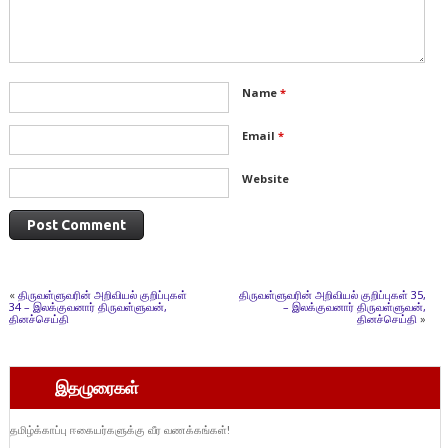
Name
*
Email
*
Website
«
திருவள்ளுவரின் அறிவியல் குறிப்புகள்
திருவள்ளுவரின் அறிவியல் குறிப்புகள் 35,
34 – இலக்குவனார் திருவள்ளுவன்,
– இலக்குவனார் திருவள்ளுவன்,
தினச்செய்தி
தினச்செய்தி
»
இதழுரைகள்
தமிழ்க்காப்பு ஈகையர்களுக்கு வீர வணக்கங்கள்!