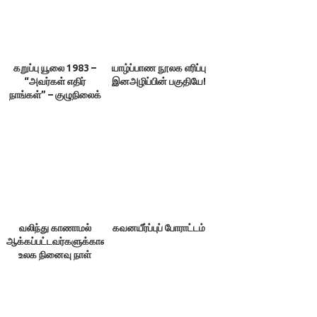
கறுப்பு யூலை 1983 –
யாழ்ப்பாண நூலக எரிப்பு
“அவர்கள் எதிர்
இனஅழிப்பின் பகுதியே!
நாங்கள்” – குழுநிலைக்
கலந்துரையாடல்
வலிந்து காணாமல்
கவனயீர்ப்புப் போராட்டம்
ஆக்கப்பட்டவர்களுக்கான
உலக நினைவு நாள்
-ஆகத்து 30