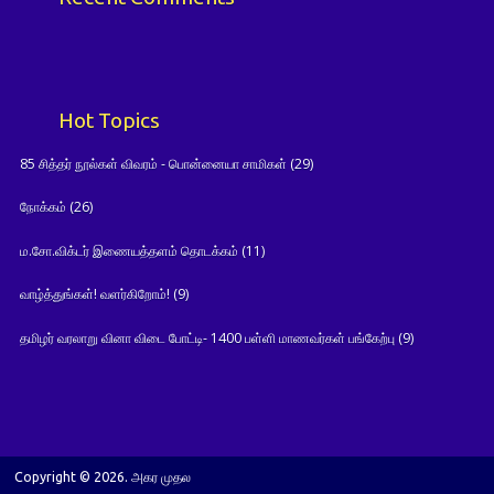
Hot Topics
85 சித்தர் நூல்கள் விவரம் - பொன்னையா சாமிகள்
(29)
நோக்கம்
(26)
ம.சோ.விக்டர் இணையத்தளம் தொடக்கம்
(11)
வாழ்த்துங்கள்! வளர்கிறோம்!
(9)
தமிழர் வரலாறு வினா விடை போட்டி- 1400 பள்ளி மாணவர்கள் பங்கேற்பு
(9)
Copyright © 2026. அகர முதல