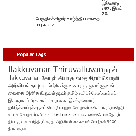
பூங்கொடி
: 97. இயல்
20.
பெருநிலக்கிழார் வாழ்த்திய காதை
13 July 2025
Popular Tags
Ilakkuvanar Thiruvalluvan
நூல்
ilakkuvanar
தோழர் தியாகு எழுதுகிறார்
வெருளி
அறிவியல்
தாழி மடல்
இலக்குவனார் திருவள்ளுவன்
வைகை அனிசு
திருவள்ளுவர்
தமிழ்
தமிழ்ச்சொல்லாக்கம்
இ.பு.ஞானப்பிரகாசன்
மறைமலை இலக்குவனார்
தமிழ்க்காப்புக்கழகம்
மொழி மாற்றச் சொற்கள்
உ.வே.சா.
குறள்நெறி
சட்டச் சொற்கள் விளக்கம்
technical terms
கலைச்சொல்
தோழர்
தியாகு
என் சரித்திரம்
சுரதா
அறிவியல் வகைமைச் சொற்கள் 3000
திருக்குறள்