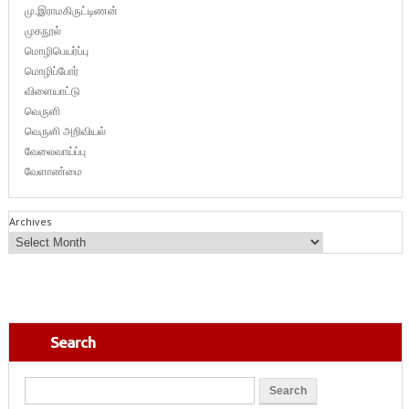
மு.இராமகிருட்டிணன்
முகநூல்
மொழிபெயர்ப்பு
மொழிப்போர்
விளையாட்டு
வெருளி
வெருளி அறிவியல்
வேலைவாய்ப்பு
வேளாண்மை
Archives
Search