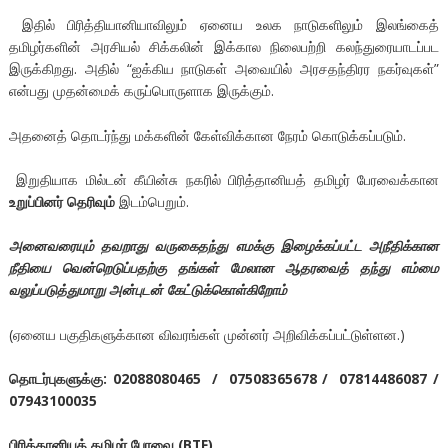
இதில் பிரித்தியானியாவிலும் ஏனைய உலக நாடுகளிலும் இலங்கைத்
தமிழர்களின் அரசியல் சிக்கலின் இக்கால நிலைபற்றி கலந்துரையாடப்பட
இருக்கிறது. அதில் “ஐக்கிய நாடுகள் அவையில் அரசதந்திரர நகர்வுகள்”
என்பது முதன்மைக் கருப்பொருளாக இருக்கும்.
அதனைத் தொடர்ந்து மக்களின் கேள்விக்கான நேரம் கொடுக்கப்படும்.
இறுதியாக மில்டன் கீயின்சு நகரில் பிரித்தானியத் தமிழர் பேரவைக்கான
உறுப்பினர் தெரிவும்
இடம்பெறும்.
அனைவரையும்
தவறாது
வருகைதந்து
எமக்கு
இழைக்கப்பட்ட
அநீதிக்கான
நீதியை
வென்றெடுப்பதற்கு
தங்கள்
மேலான
ஆதரவைத்
தந்து
எம்மை
வலுப்படுத்துமாறு
அன்புடன்
கேட்டுக்கொள்கிறோம்
(ஏனைய பகுதிகளுக்கான விவரங்கள் முன்னர் அறிவிக்கப்பட்டுள்ளன.)
தொடர்புகளுக்கு
: 02088080465 / 07508365678 / 07814486087 /
07943100035
பிரித்தானியத்
தமிழர்
பேரவை
(BTF)