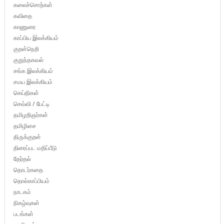
கலைச்சொற்கள்
கவிதை
காணுரை
காப்பிய இலக்கியம்
குறள்நெறி
குறுந்தகவல்
சங்க இலக்கியம்
சமய இலக்கியம்
செய்திகள்
செவ்வி / பேட்டி
தமிழறிஞர்கள்
தமிழிசை
திருக்குறள்
திரைப்பட மதிப்பீடு
தேர்தல்
தொடர்கதை
தொல்காப்பியம்
நாடகம்
நிகழ்வுகள்
படங்கள்