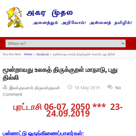
You Are Here :
Home
»
அயல்நாடு
»
மூன்றாவது உலகத் திருக்குறள் மாநாடு, புது தில்லி
மூன்றாவது உலகத் திருக்குறள் மாநாடு, புது
தில்லி
இலக்குவனார் திருவள்ளுவன்
18 May 2019
No
Comment
புரட்டாசி 06-07, 2050 *** 23-
24.09.2019
பன்னாட்டு ஒருங்கிணைப்பாளர்கள்: