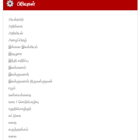
பிரிவுகள்
அயல்நாடு
அறிக்கை
அறிவியல்
அழைப்பிதழ்
இக்கால இலக்கியம்
இதழுரை
இந்தி எதிர்ப்பு
இலக்கணம்
இலக்குவனார்
இலக்குவனார் திருவள்ளுவன்
ஈழம்
உண்மைக்கதை
உரை / சொற்பொழிவு
உறுதிமொழிஞர்
கட்டுரை
கதை
கருத்தரங்கம்
கலை