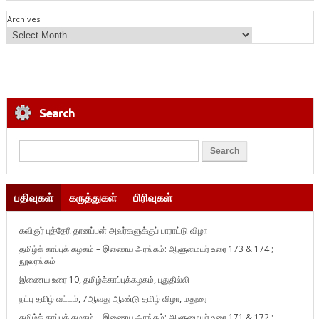
Archives
Search
பதிவுகள்
கருத்துகள்
பிரிவுகள்
கவிஞர் புத்தேரி தானப்பன் அவர்களுக்குப் பாராட்டு விழா
தமிழ்க் காப்புக் கழகம் – இணைய அரங்கம்: ஆளுமையர் உரை 173 & 174 ;
நூலரங்கம்
இணைய உரை 10, தமிழ்க்காப்புக்கழகம், புதுதில்லி
நட்பு தமிழ் வட்டம், 7ஆவது ஆண்டு தமிழ் விழா, மதுரை
தமிழ்க் காப்புக் கழகம் – இணைய அரங்கம்: ஆளுமையர் உரை 171 & 172 ;