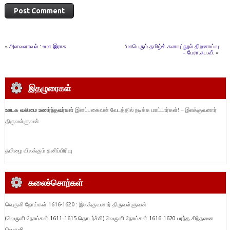
«
அளவளாவல் : உமா இராசு
‘மாபெரும் தமிழ்க் கனவு’ நூல் திறனாய்வு
– பேரா.சுப.வீ.
»
இதழுரைகள்
ஊடக வலிமை உணர்ந்தவர்கள்
இனப்பகைவன் வேடத்தில் நடிக்க மாட்டார்கள்! – இலக்குவனார்
திருவள்ளுவன்
தமிழை விலக்கும் தனிப்பிரிவு
கலைச்சொற்கள்
வெருளி நோய்கள் 1616-1620 : இலக்குவனார் திருவள்ளுவன்
(வெருளி நோய்கள் 1611-1615 தொடர்ச்சி) வெருளி நோய்கள் 1616-1620 பரந்த சிந்தனை
வெருளி...