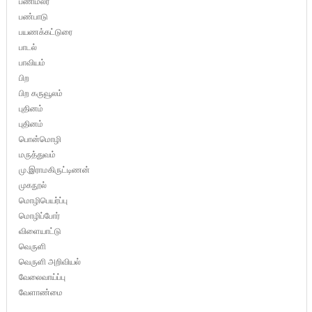
பணிமலர்
பண்பாடு
பயணக்கட்டுரை
பாடல்
பாவியம்
பிற
பிற கருவூலம்
புதினம்
புதினம்
பொன்மொழி
மருத்துவம்
மு.இராமகிருட்டிணன்
முகநூல்
மொழிபெயர்ப்பு
மொழிப்போர்
விளையாட்டு
வெருளி
வெருளி அறிவியல்
வேலைவாய்ப்பு
வேளாண்மை