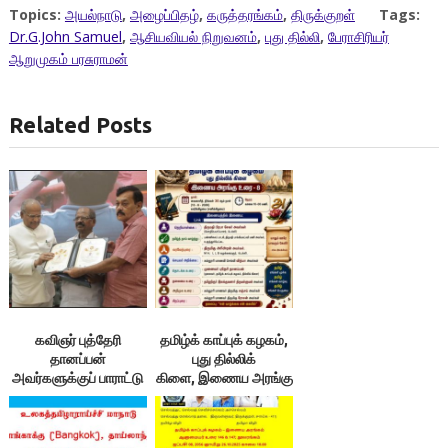
Topics:
அயல்நாடு
,
அழைப்பிதழ்
,
கருத்தரங்கம்
,
திருக்குறள்
Tags:
Dr.G.John Samuel
,
ஆசியவியல் நிறுவனம்
,
புது தில்லி
,
பேராசிரியர்
ஆறுமுகம் பரசுராமன்
Related Posts
கவிஞர் புத்தேரி
தமிழ்க் காப்புக் கழகம்,
தானப்பன்
புது தில்லிக்
அவர்களுக்குப் பாராட்டு
கிளை, இணைய அரங்கு
விழா
உரை – 8