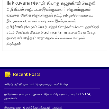
ilakkuvanar
தோழர் தியாகு எழுதுகிறார்
வெருளி
அறிவியல்
தாழி மடல்
இலக்குவனார் திருவள்ளுவன்
வைகை அனிசு
திருவள்ளுவர்
தமிழ்
தமிழ்ச்சொல்லாக்கம்
இ.பு.ஞானப்பிரகாசன்
மறைமலை இலக்குவனார்
தமிழ்க்காப்புக்கழகம்
மொழி மாற்றச் சொற்கள்
உ.வே.சா.
குறள்நெறி
சட்டச் சொற்கள் விளக்கம்
technical terms
கலைச்சொல்
தோழர்
தியாகு
என் சரித்திரம்
சுரதா
அறிவியல் வகைமைச் சொற்கள் 3000
திருக்குறள்
Recent Posts
கவிஞர் புத்தேரி தானப்பன் அவர்களுக்குப் பாராட்டு விழா
தமிழ்க் காப்புக் கழகம் – இணைய அரங்கம்: ஆளுமையர் உரை 173 & 174 ;
நூலரங்கம்
இணைய உரை 10, தமிழ்க்காப்புக்கழகம், புதுதில்லி