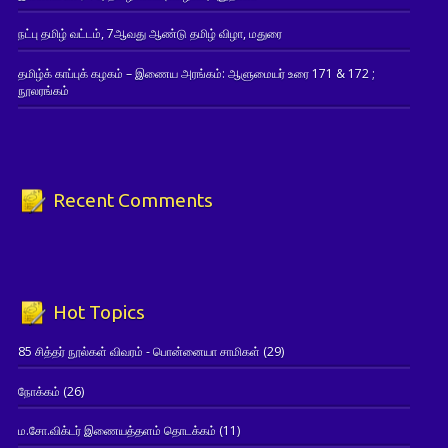
நட்பு தமிழ் வட்டம், 7ஆவது ஆண்டு தமிழ் விழா, மதுரை
தமிழ்க் காப்புக் கழகம் – இணைய அரங்கம்: ஆளுமையர் உரை 171 & 172 ;
நூலரங்கம்
Recent Comments
Hot Topics
85 சித்தர் நூல்கள் விவரம் - பொன்னையா சாமிகள்
(29)
நோக்கம்
(26)
ம.சோ.விக்டர் இணையத்தளம் தொடக்கம்
(11)