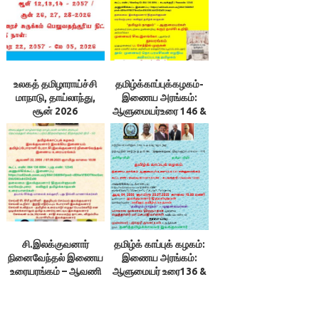
உலகத் தமிழாராய்ச்சி
தமிழ்க்காப்புக்கழகம்-
மாநாடு, தாய்லாந்து,
இணைய அரங்கம்:
சூன் 2026
ஆளுமையர்உரை 146 &
147 + நூலரங்கம்
சி.இலக்குவனார்
தமிழ்க் காப்புக் கழகம்:
நினைவேந்தல் இணைய
இணைய அரங்கம்:
உரையரங்கம் – ஆவணி
ஆளுமையர் உரை136 &
22, 2056 /
137; என்னூலரங்கம்
07.09.2025 ஞாயிறு
காலை 10.00