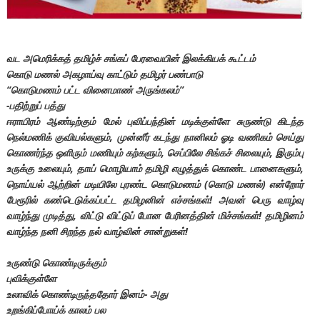
வட அமெரிக்கத் தமிழ்ச் சங்கப் பேரவையின் இலக்கியக் கூட்டம்
கொடு மணல் அகழாய்வு காட்டும் தமிழர் பண்பாடு
“கொடுமணம் பட்ட வினைமாண் அருங்கலம்”
-பதிற்றுப் பத்து
ஈராயிரம் ஆண்டிற்கும் மேல் புவிப்பந்தின் மடிக்குள்ளே சுருண்டு கிடந்த
நெல்மணிக் குவியல்களும், முன்னீர் கடந்து நானிலம் ஓடி வணிகம் செய்து
கொணர்ந்த ஒளிரும் மணியும் கற்களும், செப்பிலே சிங்கச் சிலையும், இரும்பு
உருக்கு உலையும், தாய் மொழியாம் தமிழி எழுத்துக் கொண்ட பானைகளும்,
நொய்யல் ஆற்றின் மடியிலே புரண்ட கொடுமணம் (கொடு மணல்) என்றோர்
பேரூரில் கண்டெடுக்கப்பட்ட தமிழனின் எச்சங்கள்! அவன் பெரு வாழ்வு
வாழ்ந்து முடித்து, விட்டு விட்டுப் போன பேரினத்தின் மிச்சங்கள்! தமிழினம்
வாழ்ந்த நனி சிறந்த நல் வாழ்வின் சான்றுகள்!
உருண்டு கொண்டிருக்கும்
புவிக்குள்ளே
உலாவிக் கொண்டிருந்ததோர் இனம்- அது
உறங்கிப்போய்க் காலம் பல