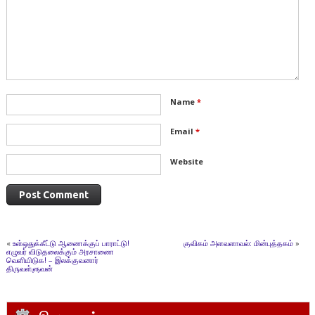
Name
*
Email
*
Website
«
உள்ஒதுக்கீட்டு ஆணைக்குப் பாராட்டு!
குவிகம் அளவளாவல்: மின்புத்தகம்
»
எழுவர் விடுதலைக்கும் அரசாணை
வெளியிடுக! – இலக்குவனார்
திருவள்ளுவன்