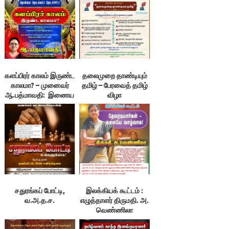
களப்பிரர் காலம் இருண்ட
தலைமுறை தாண்டியும்
காலமா? – முனைவர்
தமிழ் – பேரவைத் தமிழ்
ஆ.பத்மாவதி: இணைய
விழா
வழிக் கூட்டம் 10/12/22
சதுரங்கப் போட்டி,
இலக்கியக் கூட்டம் :
வ.அ.த.ச.
எழுத்தாளர் திருமதி. அ.
வெண்ணிலா