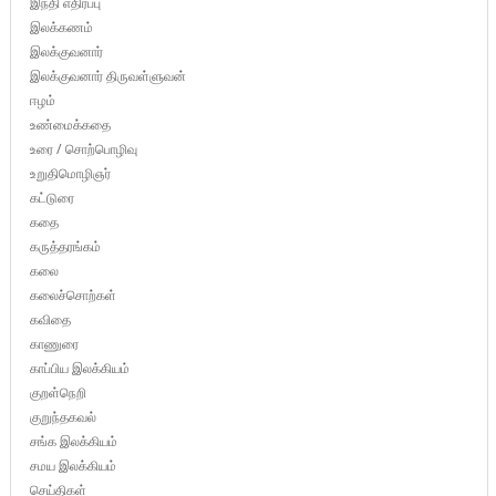
இந்தி எதிர்ப்பு
இலக்கணம்
இலக்குவனார்
இலக்குவனார் திருவள்ளுவன்
ஈழம்
உண்மைக்கதை
உரை / சொற்பொழிவு
உறுதிமொழிஞர்
கட்டுரை
கதை
கருத்தரங்கம்
கலை
கலைச்சொற்கள்
கவிதை
காணுரை
காப்பிய இலக்கியம்
குறள்நெறி
குறுந்தகவல்
சங்க இலக்கியம்
சமய இலக்கியம்
செய்திகள்