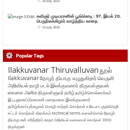
20 July 2025
கவிஞர் முடியரசனின் பூங்கொடி : 97. இயல் 20.
பெருநிலக்கிழார் வாழ்த்திய காதை
13 July 2025
Popular Tags
Ilakkuvanar Thiruvalluvan
நூல்
ilakkuvanar
தோழர் தியாகு எழுதுகிறார்
வெருளி
அறிவியல்
தாழி மடல்
இலக்குவனார் திருவள்ளுவன்
வைகை அனிசு
திருவள்ளுவர்
தமிழ்
தமிழ்ச்சொல்லாக்கம்
இ.பு.ஞானப்பிரகாசன்
மறைமலை இலக்குவனார்
தமிழ்க்காப்புக்கழகம்
மொழி மாற்றச் சொற்கள்
உ.வே.சா.
குறள்நெறி
சட்டச் சொற்கள் விளக்கம்
technical terms
கலைச்சொல்
தோழர்
தியாகு
என் சரித்திரம்
சுரதா
அறிவியல் வகைமைச் சொற்கள் 3000
திருக்குறள்