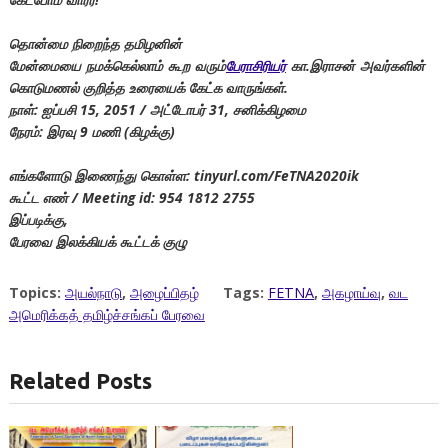
தொன்மை நிறைந்த தமிழனின்
மேன்மையை நமக்கெல்லாம் கூற வரும்
பேராசிரியர்
கா.இராசன் அவர்களின்
கொடுமணல் குறித்த உரையைக் கேட்க வாருங்கள்.
நாள்: ஐப்பசி 15, 2051 / அட்டோபர் 31, சனிக்கிழமை
நேரம்: இரவு 9 மணி (கிழக்கு)
எங்களோடு இணைந்து கொள்ள: tinyurl.com/FeTNA2020ik
கூட்ட எண் / Meeting id: 954 1812 2755
இப்படிக்கு,
பேரவை இலக்கியக் கூட்டக் குழு
Topics:
அயல்நாடு
,
அழைப்பிதழ்
Tags:
FETNA
,
அகழாய்வு
,
வட
அமெரிக்கத் தமிழ்ச்சங்கப் பேரவை
Related Posts