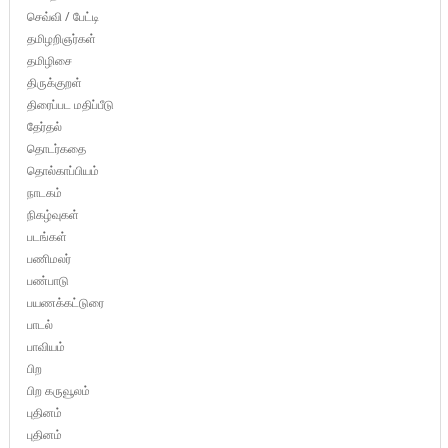
செவ்வி / பேட்டி
தமிழறிஞர்கள்
தமிழிசை
திருக்குறள்
திரைப்பட மதிப்பீடு
தேர்தல்
தொடர்கதை
தொல்காப்பியம்
நாடகம்
நிகழ்வுகள்
படங்கள்
பணிமலர்
பண்பாடு
பயணக்கட்டுரை
பாடல்
பாவியம்
பிற
பிற கருவூலம்
புதினம்
புதினம்