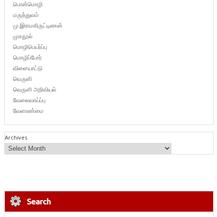
பொன்மொழி
மருத்துவம்
மு.இராமகிருட்டிணன்
முகநூல்
மொழிபெயர்ப்பு
மொழிப்போர்
விளையாட்டு
வெருளி
வெருளி அறிவியல்
வேலைவாய்ப்பு
வேளாண்மை
Archives
Search