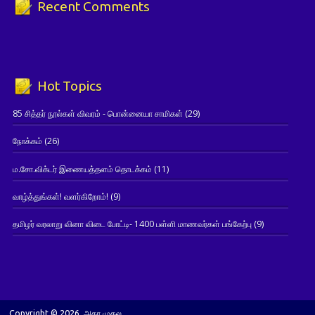
Recent Comments
Hot Topics
85 சித்தர் நூல்கள் விவரம் - பொன்னையா சாமிகள்
(29)
நோக்கம்
(26)
ம.சோ.விக்டர் இணையத்தளம் தொடக்கம்
(11)
வாழ்த்துங்கள்! வளர்கிறோம்!
(9)
தமிழர் வரலாறு வினா விடை போட்டி- 1400 பள்ளி மாணவர்கள் பங்கேற்பு
(9)
Copyright © 2026. அகர முதல