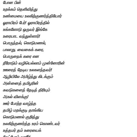
போன பின்
உறக்கம் தெளிவித்து
உண்மையை உலகிற்குணர்த்தியோர்
ஓராயிரம் பேர்! ஓராயிரத்தில்
உங்களோடு ஒருவர் இங்கே
உரையாட வந்துள்ளார்!
பொருந்தல், கொடுமணல்,
பாலாறு, வைகைக் கரை,
பொருநைக் கரை என
நீரோடும் வழியெல்லாம் முன்னோரின்
ஊரைத் தேடிய உலகளந்தவர்!
ஆழியிலே அமிழ்ந்து கிடக்கும்
அன்னைத் தமிழரின்
சுவடுகளைத் தேடித் திரியும்
அகல் விளக்கு!
ஊர் போற்ற வாழ்ந்த
தமிழ் மறக்குடி தாங்கிய
கொடுமணல் குறித்து
உலகிற்குணர்த்த உரம் கொண்டவர்
உத்தமர் தம் உரையைக்
கேட்போம் வாரீர்!