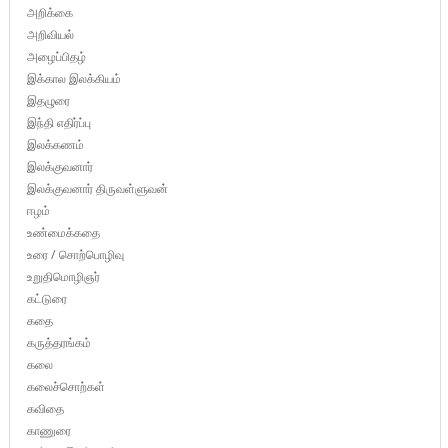
அறிக்கை
அறிவியல்
அழைப்பிதழ்
இக்கால இலக்கியம்
இதழுரை
இந்தி எதிர்ப்பு
இலக்கணம்
இலக்குவனார்
இலக்குவனார் திருவள்ளுவன்
ஈழம்
உண்மைக்கதை
உரை / சொற்பொழிவு
உறுதிமொழிஞர்
கட்டுரை
கதை
கருத்தரங்கம்
கலை
கலைச்சொற்கள்
கவிதை
காணுரை