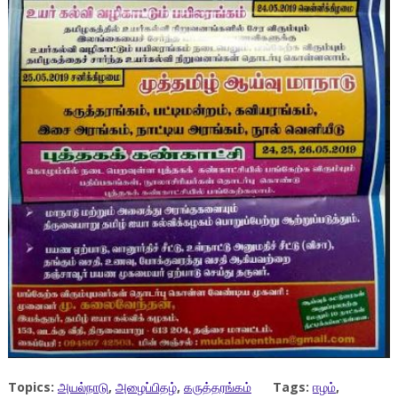
Topics:
அயல்நாடு
,
அழைப்பிதழ்
,
கருத்தரங்கம்
Tags:
ஈழம்
,