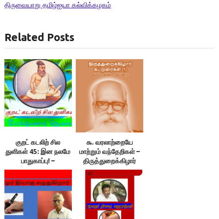
திருவையாறு தமிழ்ஐயா கல்விக்கழகம்
Related Posts
குறட் கடலிற் சில
௯. வரலாற்றையே
துளிகள் 45: இன நலமே
மாற்றும் வந்தேறிகள் –
பாதுகாப்பு! –
திருத்துறைக்கிழார்
இலக்குவனார்
திருவள்ளுவன்