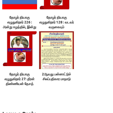
தோழர் தியாகு
தோழர் தியாகு
எழுதுகிறார் 226 :
எழுதுகிறார் 128 : வடவர்
அன்று ஈழத்தில், இன்று
வருகையும்
மணிப்பூரில் இனவழிப்பு
தமிழ்நாடும்.3
தோழர் தியாகு
2ஆவது பன்னாட்டுச்
எழுதுகிறார் 27: தீரன்
சிலப்பதிகார மாநாடு
திண்ணியன் தேசத்
தலைவன்