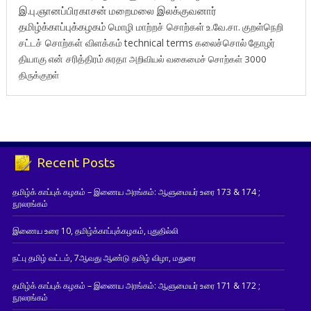
இ.பு.ஞானப்பிரகாசன்
மறைமலை இலக்குவனார்
தமிழ்க்காப்புக்கழகம்
மொழி மாற்றச் சொற்கள்
உ.வே.சா.
குறள்நெறி
சட்டச் சொற்கள் விளக்கம்
technical terms
கலைச்சொல்
தோழர்
தியாகு
என் சரித்திரம்
சுரதா
அறிவியல் வகைமைச் சொற்கள் 3000
திருக்குறள்
Recent Posts
தமிழ்க் காப்புக் கழகம் – இணைய அரங்கம்: ஆளுமையர் உரை 173 & 174 ;
நூலரங்கம்
இணைய உரை 10, தமிழ்க்காப்புக்கழகம், புதுதில்லி
நட்பு தமிழ் வட்டம், 7ஆவது ஆண்டு தமிழ் விழா, மதுரை
தமிழ்க் காப்புக் கழகம் – இணைய அரங்கம்: ஆளுமையர் உரை 171 & 172 ;
நூலரங்கம்