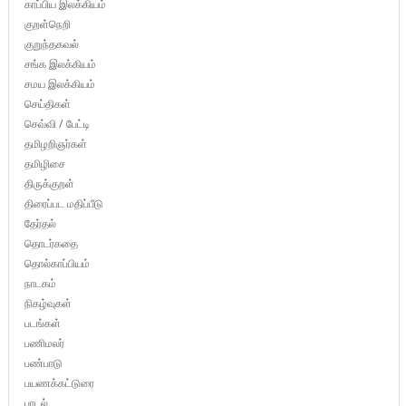
காப்பிய இலக்கியம்
குறள்நெறி
குறுந்தகவல்
சங்க இலக்கியம்
சமய இலக்கியம்
செய்திகள்
செவ்வி / பேட்டி
தமிழறிஞர்கள்
தமிழிசை
திருக்குறள்
திரைப்பட மதிப்பீடு
தேர்தல்
தொடர்கதை
தொல்காப்பியம்
நாடகம்
நிகழ்வுகள்
படங்கள்
பணிமலர்
பண்பாடு
பயணக்கட்டுரை
பாடல்