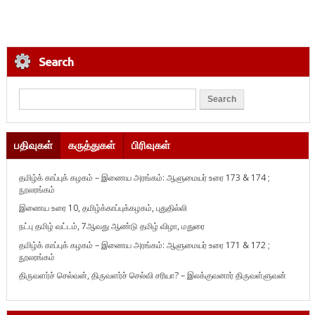
Search
பதிவுகள்
கருத்துகள்
பிரிவுகள்
தமிழ்க் காப்புக் கழகம் – இணைய அரங்கம்: ஆளுமையர் உரை 173 & 174 ;
நூலரங்கம்
இணைய உரை 10, தமிழ்க்காப்புக்கழகம், புதுதில்லி
நட்பு தமிழ் வட்டம், 7ஆவது ஆண்டு தமிழ் விழா, மதுரை
தமிழ்க் காப்புக் கழகம் – இணைய அரங்கம்: ஆளுமையர் உரை 171 & 172 ;
நூலரங்கம்
திருவளர்ச் செல்வன், திருவளர்ச் செல்வி சரியா? – இலக்குவனார் திருவள்ளுவன்