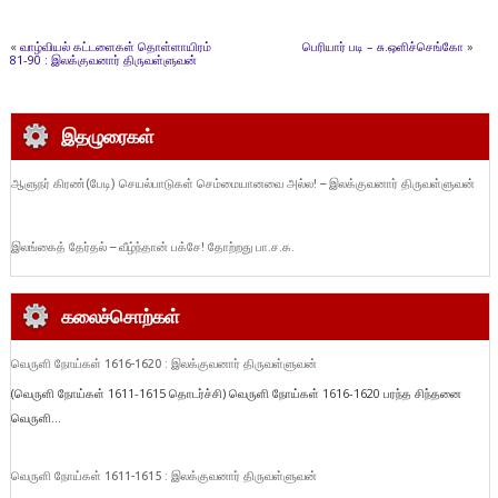
«
வாழ்வியல் கட்டளைகள் தொள்ளாயிரம்
பெரியார் படி – சு.ஒளிச்செங்கோ
»
81-90 : இலக்குவனார் திருவள்ளுவன்
இதழுரைகள்
ஆளுநர் கிரண்(பேடி) செயல்பாடுகள் செம்மையானவை அல்ல! – இலக்குவனார் திருவள்ளுவன்
இலங்கைத் தேர்தல் – வீழ்ந்தான் பக்சே! தோற்றது பா.ச.க.
கலைச்சொற்கள்
வெருளி நோய்கள் 1616-1620 : இலக்குவனார் திருவள்ளுவன்
(வெருளி நோய்கள் 1611-1615 தொடர்ச்சி) வெருளி நோய்கள் 1616-1620 பரந்த சிந்தனை
வெருளி...
வெருளி நோய்கள் 1611-1615 : இலக்குவனார் திருவள்ளுவன்