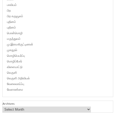
பாவியம்
பிற
பிற கருவூலம்
புதினம்
புதினம்
பொன்மொழி
மருத்துவம்
மு.இராமகிருட்டிணன்
முகநூல்
மொழிபெயர்ப்பு
மொழிப்போர்
விளையாட்டு
வெருளி
வெருளி அறிவியல்
வேலைவாய்ப்பு
வேளாண்மை
Archives