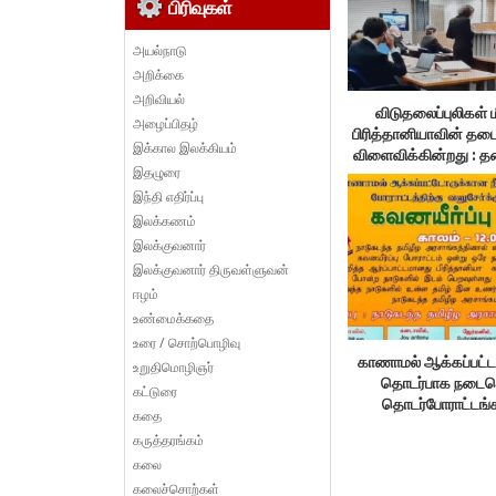
பிரிவுகள்
அயல்நாடு
அறிக்கை
அறிவியல்
விடுதலைப்புலிகள்
அழைப்பிதழ்
பிரித்தானியாவின் தடை
இக்கால இலக்கியம்
விளைவிக்கின்றது : 
இதழுரை
இந்தி எதிர்ப்பு
இலக்கணம்
இலக்குவனார்
இலக்குவனார் திருவள்ளுவன்
ஈழம்
உண்மைக்கதை
உரை / சொற்பொழிவு
காணாமல் ஆக்கப்பட்ட
உறுதிமொழிஞர்
தொடர்பாக நடைபெ
கட்டுரை
தொடர்போராட்டங்க
கதை
அணிதிரள்க!
கருத்தரங்கம்
கலை
கலைச்சொற்கள்