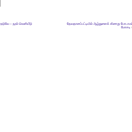
்நடுவே – நூல் வெளியீடு
தேவதானப்பட்டியில் ஆழ்துளைக் கிணறு போடாமல
மோசடி