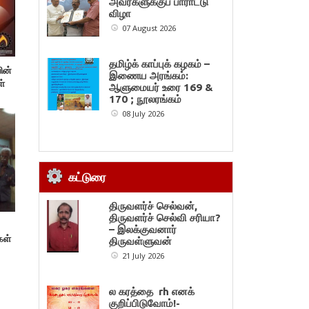
அவர்களுக்குப் பாராட்டு
விழா
07 August 2026
தமிழ்க் காப்புக் கழகம் –
ின்
இணைய அரங்கம்:
்
ஆளுமையர் உரை 169 &
170 ; நூலரங்கம்
08 July 2026
கட்டுரை
திருவளர்ச் செல்வன்,
திருவளர்ச் செல்வி சரியா?
– இலக்குவனார்
கள்
திருவள்ளுவன்
21 July 2026
ல கரத்தை rh எனக்
குறிப்பிடுவோம்!-