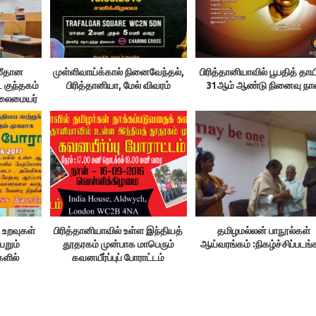
 மீதான
முள்ளிவாய்க்கால் நினைவேந்தல்,
பிரித்தானியாவில் பூபதித் தாய
 குந்தகம்
பிரித்தானியா, மேல் விவரம்
31ஆம் ஆண்டு நினைவு நாள
தலைமையர்
 உறவுகள்
பிரித்தானியாவில் உள்ள இந்தியத்
தமிழமல்லன் பாநூல்கள்
றும்
தூதரகம் முன்பாக மாபெரும்
ஆய்வரங்கம் :நிகழ்ச்சிப்படங்
ளில்
கவனயீர்ப்புப் போராட்டம்