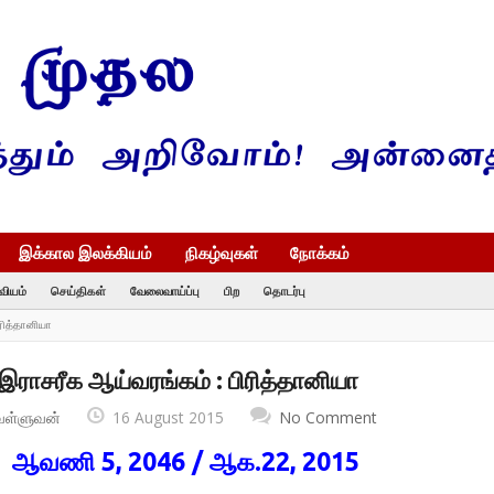
இக்கால இலக்கியம்
நிகழ்வுகள்
நோக்கம்
வியம்
செய்திகள்
வேலைவாய்ப்பு
பிற
தொடர்பு
ிரித்தானியா
இராசரீக ஆய்வரங்கம் : பிரித்தானியா
வள்ளுவன்
16 August 2015
No Comment
ஆவணி 5, 2046 / ஆக.22, 2015