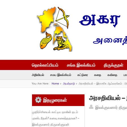
தொல்காப்பியம்
சங்க இலக்கியம்
திருக்குறள்
அறிவியல்
சமய இலக்கியம்
கட்டுரை
கதை
கவிதை
பா
You Are Here :
Home
»
அயல்நாடு
»
அரசறிவியல் – இராசரீக ஆய்வரங்கம் : ப
அரசறிவியல் – 
இதழுரைகள்
இலக்குவனார் திரு
முதிர்ச்சியைக் காட்டிய தாலின் தடம்
புரண்டதேன்? கனவு கலைந்ததாலா? –
இலக்குவனார் திருவள்ளுவன்