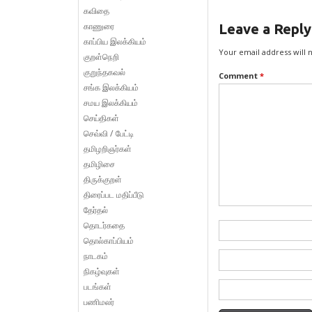
கவிதை
காணுரை
Leave a Reply
காப்பிய இலக்கியம்
Your email address will 
குறள்நெறி
குறுந்தகவல்
Comment
*
சங்க இலக்கியம்
சமய இலக்கியம்
செய்திகள்
செவ்வி / பேட்டி
தமிழறிஞர்கள்
தமிழிசை
திருக்குறள்
திரைப்பட மதிப்பீடு
தேர்தல்
தொடர்கதை
தொல்காப்பியம்
நாடகம்
நிகழ்வுகள்
படங்கள்
பணிமலர்