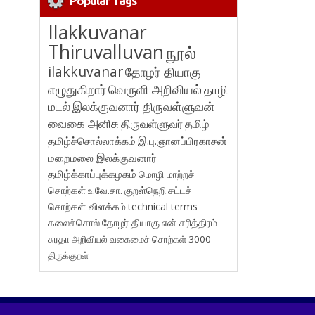
Popular Tags
Ilakkuvanar
Thiruvalluvan
நூல்
ilakkuvanar
தோழர் தியாகு
எழுதுகிறார்
வெருளி அறிவியல்
தாழி
மடல்
இலக்குவனார் திருவள்ளுவன்
வைகை அனிசு
திருவள்ளுவர்
தமிழ்
தமிழ்ச்சொல்லாக்கம்
இ.பு.ஞானப்பிரகாசன்
மறைமலை இலக்குவனார்
தமிழ்க்காப்புக்கழகம்
மொழி மாற்றச்
சொற்கள்
உ.வே.சா.
குறள்நெறி
சட்டச்
சொற்கள் விளக்கம்
technical terms
கலைச்சொல்
தோழர் தியாகு
என் சரித்திரம்
சுரதா
அறிவியல் வகைமைச் சொற்கள் 3000
திருக்குறள்