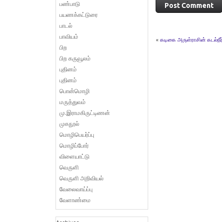
பண்பாடு
பயணக்கட்டுரை
பாடல்
பாவியம்
«
கடிகை அருள்ராசின் கடல்நீர
பிற
பிற கருவூலம்
புதினம்
புதினம்
பொன்மொழி
மருத்துவம்
மு.இராமகிருட்டிணன்
முகநூல்
மொழிபெயர்ப்பு
மொழிப்போர்
விளையாட்டு
வெருளி
வெருளி அறிவியல்
வேலைவாய்ப்பு
வேளாண்மை