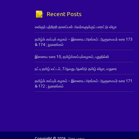
Recent Posts
கவிஞர் புத்தேரி தானப்பன் அவர்களுக்குப் பாராட்டு விழா
தமிழ்க் காப்புக் கழகம் – இணைய அரங்கம்: ஆளுமையர் உரை 173
& 174 ; நூலரங்கம்
இணைய உரை 10, தமிழ்க்காப்புக்கழகம், புதுதில்லி
நட்பு தமிழ் வட்டம், 7ஆவது ஆண்டு தமிழ் விழா, மதுரை
தமிழ்க் காப்புக் கழகம் – இணைய அரங்கம்: ஆளுமையர் உரை 171
& 172 ; நூலரங்கம்
Copyright © 2026. அகர முதல