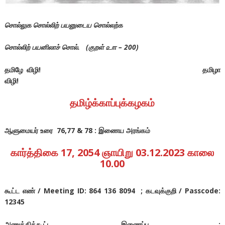
சொல்லுக சொல்லிற் பயனுடைய சொல்லற்க
சொல்லிற் பயனிலாச் சொல். (குறள் ௨௱ – 200)
தமிழே விழி! தமிழா
விழி!
தமிழ்க்காப்புக்கழகம்
ஆளுமையர் உரை 76,77 & 78 : இணைய அரங்கம்
கார்த்திகை 17, 2054 ஞாயிறு 03.12.2023 காலை
10.00
கூட்ட எண் / Meeting ID: 864 136 8094 ; கடவுக்குறி / Passcode:
12345
அணுக்கிக்கூட்ட இணைப்பு :