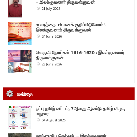
– இலக்குவனார் திருவள்ளுவன்
21 July 2026
ல கரத்தை rh எனக் குறிப்பிடுவோம்!-
இலக்குவனார் திருவள்ளுவன்
24 June 2026
வெருளி நோய்கள் 1616-1620 : இலக்குவனார்
திருவள்ளுவன்
23 June 2026
கவிதை
நட்பு தமிழ் வட்டம், 7ஆவது ஆண்டு தமிழ் விழா,
மதுரை
04 August 2026
தூய்மையே செல்வம் – இலக்குவனார்