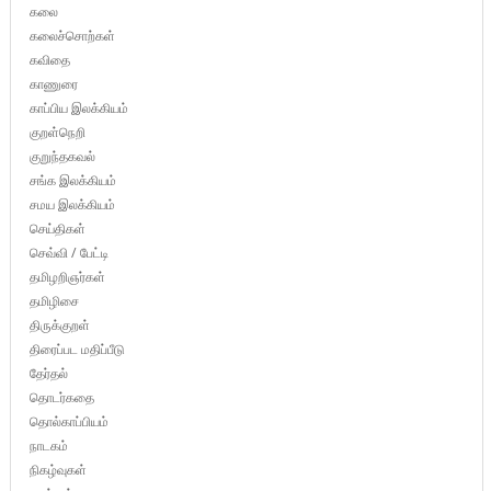
கலை
கலைச்சொற்கள்
கவிதை
காணுரை
காப்பிய இலக்கியம்
குறள்நெறி
குறுந்தகவல்
சங்க இலக்கியம்
சமய இலக்கியம்
செய்திகள்
செவ்வி / பேட்டி
தமிழறிஞர்கள்
தமிழிசை
திருக்குறள்
திரைப்பட மதிப்பீடு
தேர்தல்
தொடர்கதை
தொல்காப்பியம்
நாடகம்
நிகழ்வுகள்