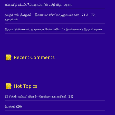
நட்பு தமிழ் வட்டம், 7ஆவது ஆண்டு தமிழ் விழா, மதுரை
தமிழ்க் காப்புக் கழகம் – இணைய அரங்கம்: ஆளுமையர் உரை 171 & 172 ;
நூலரங்கம்
திருவளர்ச் செல்வன், திருவளர்ச் செல்வி சரியா? – இலக்குவனார் திருவள்ளுவன்
Recent Comments
Hot Topics
85 சித்தர் நூல்கள் விவரம் - பொன்னையா சாமிகள்
(29)
நோக்கம்
(26)