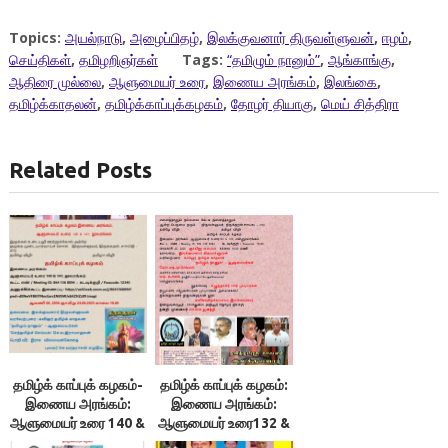
Topics:
அயல்நாடு
,
அழைப்பிதழ்
,
இலக்குவனார் திருவள்ளுவன்
,
ஈழம்
,
செய்திகள்
,
தமிழறிஞர்கள்
Tags:
“தமிழும் நானும்”
,
ஆங்காங்கு
,
ஆதிரை முல்லை
,
ஆளுமையர் உரை
,
இணைய அரங்கம்
,
இலங்கை
,
தமிழ்க்காதலன்
,
தமிழ்க்காப்புக்கழகம்
,
தோழர் தியாகு
,
மெய் சித்திரா
Related Posts
தமிழ்க் காப்புக் கழகம்-
தமிழ்க் காப்புக் கழகம்:
இணைய அரங்கம்:
இணைய அரங்கம்:
ஆளுமையர் உரை 140 &
ஆளுமையர் உரை132 &
141;
133; என்னூலரங்கம்