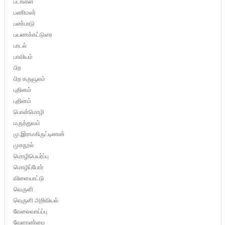
படங்கள்
பணிமலர்
பண்பாடு
பயணக்கட்டுரை
பாடல்
பாவியம்
பிற
பிற கருவூலம்
புதினம்
புதினம்
பொன்மொழி
மருத்துவம்
மு.இராமகிருட்டிணன்
முகநூல்
மொழிபெயர்ப்பு
மொழிப்போர்
விளையாட்டு
வெருளி
வெருளி அறிவியல்
வேலைவாய்ப்பு
வேளாண்மை