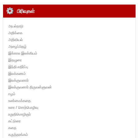
பிரிவுகள்
அயல்நாடு
அறிக்கை
அறிவியல்
அழைப்பிதழ்
இக்கால இலக்கியம்
இதழுரை
இந்தி எதிர்ப்பு
இலக்கணம்
இலக்குவனார்
இலக்குவனார் திருவள்ளுவன்
ஈழம்
உண்மைக்கதை
உரை / சொற்பொழிவு
உறுதிமொழிஞர்
கட்டுரை
கதை
கருத்தரங்கம்