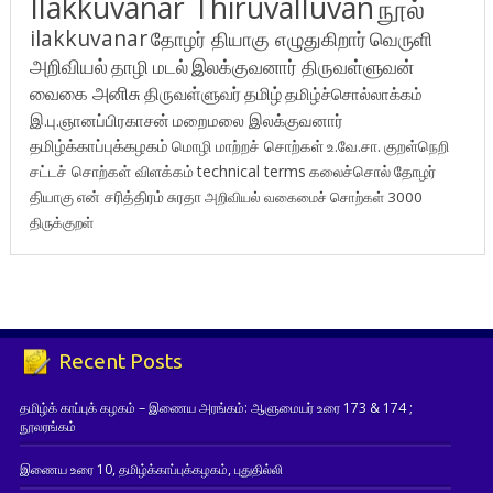
Ilakkuvanar Thiruvalluvan
நூல்
ilakkuvanar
தோழர் தியாகு எழுதுகிறார்
வெருளி
அறிவியல்
தாழி மடல்
இலக்குவனார் திருவள்ளுவன்
வைகை அனிசு
திருவள்ளுவர்
தமிழ்
தமிழ்ச்சொல்லாக்கம்
இ.பு.ஞானப்பிரகாசன்
மறைமலை இலக்குவனார்
தமிழ்க்காப்புக்கழகம்
மொழி மாற்றச் சொற்கள்
உ.வே.சா.
குறள்நெறி
சட்டச் சொற்கள் விளக்கம்
technical terms
கலைச்சொல்
தோழர்
தியாகு
என் சரித்திரம்
சுரதா
அறிவியல் வகைமைச் சொற்கள் 3000
திருக்குறள்
Recent Posts
தமிழ்க் காப்புக் கழகம் – இணைய அரங்கம்: ஆளுமையர் உரை 173 & 174 ;
நூலரங்கம்
இணைய உரை 10, தமிழ்க்காப்புக்கழகம், புதுதில்லி