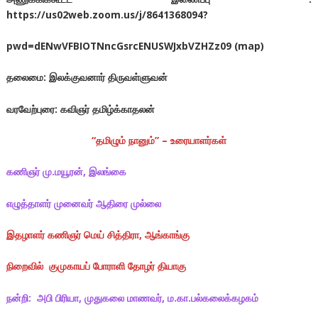
https://us02web.zoom.us/j/8641368094?
pwd=dENwVFBIOTNncGsrcENUSWJxbVZHZz09 (map)
தலைமை:
இலக்குவனார் திருவள்ளுவன்
வரவேற்புரை:
கவிஞர் தமிழ்க்காதலன்
“
தமிழும் நானும்” – உரையாளர்கள்
கணிஞர்
மு.மயூரன், இலங்கை
எழுத்தாளர் முனைவர்
ஆதிரை முல்லை
இதழாளர் கணிஞர்
மெய் சித்திரா, ஆங்காங்கு
நிறைவில்
குமுகாயப் போராளி தோழர் தியாகு
நன்றி:
அபி பிரியா
, முதுகலை மாணவர், ம.கா.பல்கலைக்கழகம்