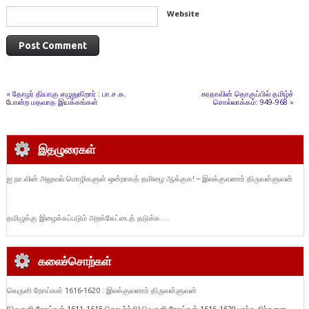
Website
«
தோழர் தியாகு எழுதுகிறார் : பா.ச.க.
சுரதாவின் தொகுப்பில் தமிழ்ச்
போன்ற மதவாத இயக்கங்கள்
சொல்லாக்கம்: 949-968
»
இதழுரைகள்
ஐ.நா.வின் அலுவல் மொழிகளுள் ஒன்றாகத் தமிழை ஆக்குக! – இலக்குவனார் திருவள்ளுவன்
தமிழுக்கு இழைக்கப்படும் அறக்கேட்டைத் தடுக்க….
கலைச்சொற்கள்
வெருளி நோய்கள் 1616-1620 : இலக்குவனார் திருவள்ளுவன்
(வெருளி நோய்கள் 1611-1615 தொடர்ச்சி) வெருளி நோய்கள் 1616-1620 பரந்த சிந்தனை