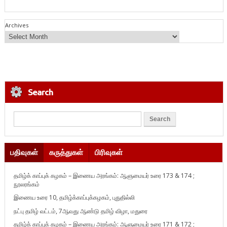
Archives
Search
பதிவுகள்
கருத்துகள்
பிரிவுகள்
தமிழ்க் காப்புக் கழகம் – இணைய அரங்கம்: ஆளுமையர் உரை 173 & 174 ;
நூலரங்கம்
இணைய உரை 10, தமிழ்க்காப்புக்கழகம், புதுதில்லி
நட்பு தமிழ் வட்டம், 7ஆவது ஆண்டு தமிழ் விழா, மதுரை
தமிழ்க் காப்புக் கழகம் – இணைய அரங்கம்: ஆளுமையர் உரை 171 & 172 ;