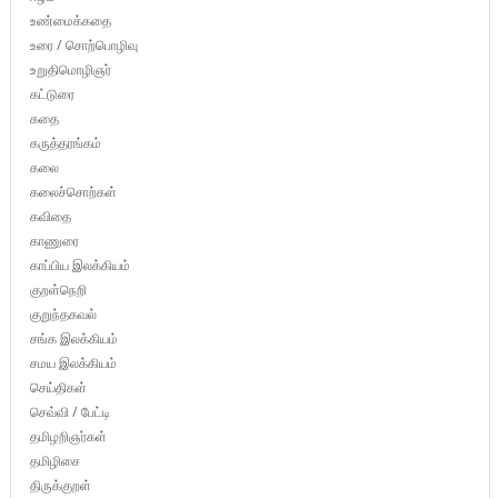
உண்மைக்கதை
உரை / சொற்பொழிவு
உறுதிமொழிஞர்
கட்டுரை
கதை
கருத்தரங்கம்
கலை
கலைச்சொற்கள்
கவிதை
காணுரை
காப்பிய இலக்கியம்
குறள்நெறி
குறுந்தகவல்
சங்க இலக்கியம்
சமய இலக்கியம்
செய்திகள்
செவ்வி / பேட்டி
தமிழறிஞர்கள்
தமிழிசை
திருக்குறள்