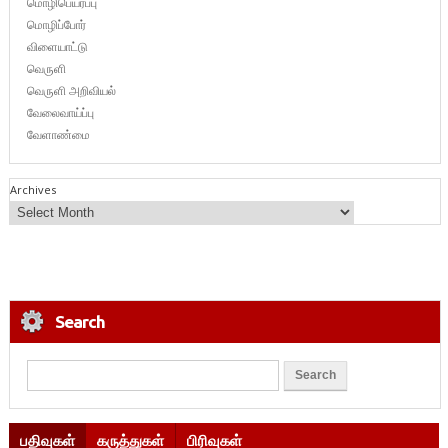
மொழிபெயர்ப்பு
மொழிப்போர்
விளையாட்டு
வெருளி
வெருளி அறிவியல்
வேலைவாய்ப்பு
வேளாண்மை
Archives
Search
பதிவுகள்
கருத்துகள்
பிரிவுகள்