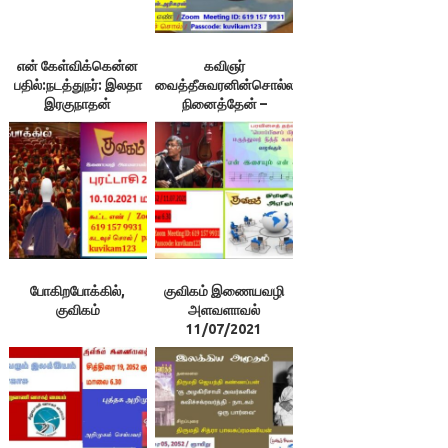
என் கேள்விக்கென்ன
கவிஞர்
பதில்:நடத்துநர்: இலதா
வைத்தீசுவரனின்சொல்ல
இரகுநாதன்
நினைத்தேன் –
அளவளாவல்
போகிறபோக்கில்,
குவிகம் இணையவழி
குவிகம்
அளவளாவல்
11/07/2021