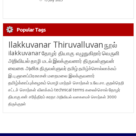
Popular Tags
Ilakkuvanar Thiruvalluvan
நூல்
ilakkuvanar
தோழர் தியாகு எழுதுகிறார்
வெருளி
அறிவியல்
தாழி மடல்
இலக்குவனார் திருவள்ளுவன்
வைகை அனிசு
திருவள்ளுவர்
தமிழ்
தமிழ்ச்சொல்லாக்கம்
இ.பு.ஞானப்பிரகாசன்
மறைமலை இலக்குவனார்
தமிழ்க்காப்புக்கழகம்
மொழி மாற்றச் சொற்கள்
உ.வே.சா.
குறள்நெறி
சட்டச் சொற்கள் விளக்கம்
technical terms
கலைச்சொல்
தோழர்
தியாகு
என் சரித்திரம்
சுரதா
அறிவியல் வகைமைச் சொற்கள் 3000
திருக்குறள்