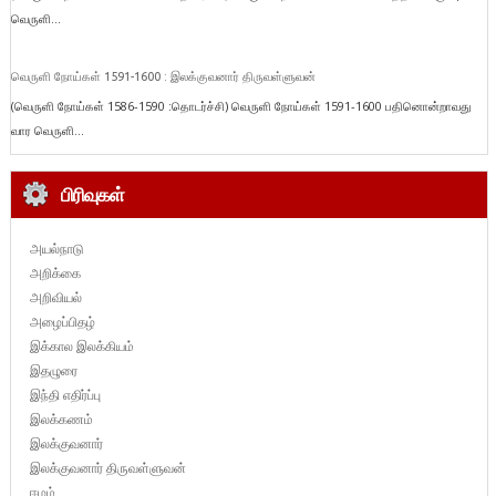
வெருளி...
வெருளி நோய்கள் 1591-1600 : இலக்குவனார் திருவள்ளுவன்
(வெருளி நோய்கள் 1586-1590 :தொடர்ச்சி) வெருளி நோய்கள் 1591-1600 பதினொன்றாவது
வார வெருளி...
பிரிவுகள்
அயல்நாடு
அறிக்கை
அறிவியல்
அழைப்பிதழ்
இக்கால இலக்கியம்
இதழுரை
இந்தி எதிர்ப்பு
இலக்கணம்
இலக்குவனார்
இலக்குவனார் திருவள்ளுவன்
ஈழம்