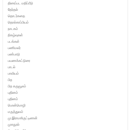
திரைப்பட மதிப்பீடு
தேர்தல்
தொடர்கதை
தொல்காப்பியம்
நாடகம்
நிகழ்வுகள்
படங்கள்
பணிமலர்
பண்பாடு
பயணக்கட்டுரை
பாடல்
பாவியம்
பிற
பிற கருவூலம்
புதினம்
புதினம்
பொன்மொழி
மருத்துவம்
மு.இராமகிருட்டிணன்
முகநூல்