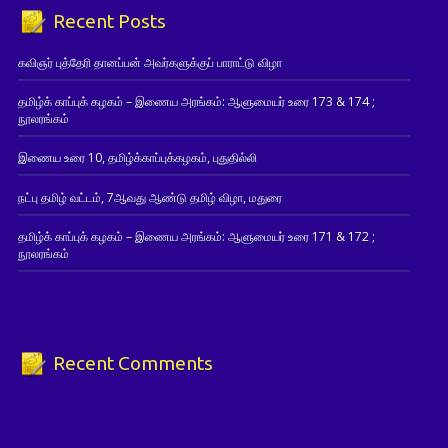
Recent Posts
கவிஞர் புத்தேரி தானப்பன் அவர்களுக்குப் பாராட்டு விழா
தமிழ்க் காப்புக் கழகம் – இணைய அரங்கம்: ஆளுமையர் உரை 173 & 174 ;
நூலரங்கம்
இணைய உரை 10, தமிழ்க்காப்புக்கழகம், புதுதில்லி
நட்பு தமிழ் வட்டம், 7ஆவது ஆண்டு தமிழ் விழா, மதுரை
தமிழ்க் காப்புக் கழகம் – இணைய அரங்கம்: ஆளுமையர் உரை 171 & 172 ;
நூலரங்கம்
Recent Comments