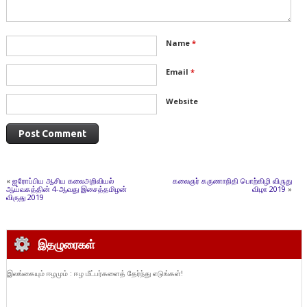
Name
*
Email
*
Website
«
ஐரோப்பிய ஆசிய கலைஅறிவியல்
கலைஞர் கருணாநிதி பொற்கிழி விருது
ஆய்வகத்தின் 4-ஆவது இசைத்தமிழன்
விழா 2019
»
விருது 2019
இதழுரைகள்
இலங்கையும் ஈழமும் : ஈழ மீட்பர்களைத் தேர்ந்து எடுங்கள்!