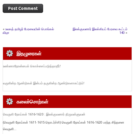
«
உலகத் தமிழர் பேரவையின் பொங்கல்
இலக்குவனார் இலக்கியப் பேரவை கூட்டம்
விழா
140
»
இதழுரைகள்
உண்ணாநோன்பைக் கொச்சைப்படுத்தாதீர்!
வருகின்ற ஆண்டுகள் இன்பம் தருகின்ற ஆண்டுகளாகட்டும்!
கலைச்சொற்கள்
வெருளி நோய்கள் 1616-1620 : இலக்குவனார் திருவள்ளுவன்
(வெருளி நோய்கள் 1611-1615 தொடர்ச்சி) வெருளி நோய்கள் 1616-1620 பரந்த சிந்தனை
வெருளி...