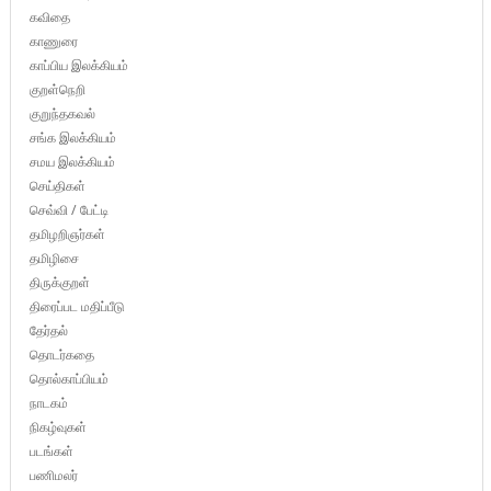
கவிதை
காணுரை
காப்பிய இலக்கியம்
குறள்நெறி
குறுந்தகவல்
சங்க இலக்கியம்
சமய இலக்கியம்
செய்திகள்
செவ்வி / பேட்டி
தமிழறிஞர்கள்
தமிழிசை
திருக்குறள்
திரைப்பட மதிப்பீடு
தேர்தல்
தொடர்கதை
தொல்காப்பியம்
நாடகம்
நிகழ்வுகள்
படங்கள்
பணிமலர்