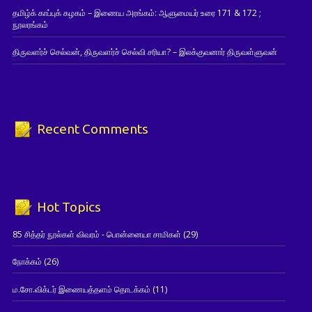
தமிழ்க் காப்புக் கழகம் – இணைய அரங்கம்: ஆளுமையர் உரை 171 & 172 ;
நூலரங்கம்
திருவளர்ச் செல்வன், திருவளர்ச் செல்வி சரியா? – இலக்குவனார் திருவள்ளுவன்
Recent Comments
Hot Topics
85 சித்தர் நூல்கள் விவரம் - பொன்னையா சாமிகள்
(29)
நோக்கம்
(26)
ம.சோ.விக்டர் இணையத்தளம் தொடக்கம்
(11)