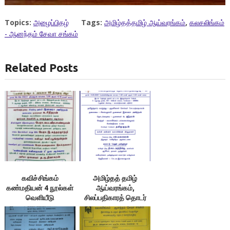
Topics:
அழைப்பிதழ்
Tags:
அமிழ்தத்தமிழ் ஆய்வரங்கம்
,
கலசலிங்கம்
- ஆனந்தம் சேவா சங்கம்
Related Posts
கவிச்சிங்கம்
அமிழ்தத் தமிழ்
கண்மதியன் 4 நூல்கள்
ஆய்வரங்கம்,
வெளியீடு
சிலப்பதிகாரத் தொடர்
சொற்பொழிவு – 14