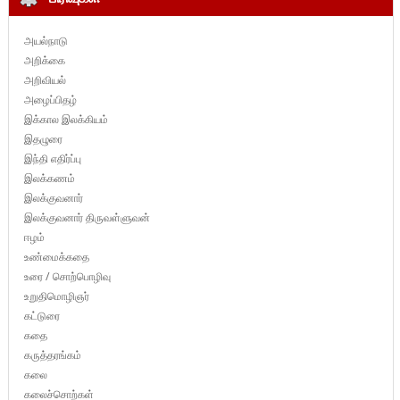
அயல்நாடு
அறிக்கை
அறிவியல்
அழைப்பிதழ்
இக்கால இலக்கியம்
இதழுரை
இந்தி எதிர்ப்பு
இலக்கணம்
இலக்குவனார்
இலக்குவனார் திருவள்ளுவன்
ஈழம்
உண்மைக்கதை
உரை / சொற்பொழிவு
உறுதிமொழிஞர்
கட்டுரை
கதை
கருத்தரங்கம்
கலை
கலைச்சொற்கள்