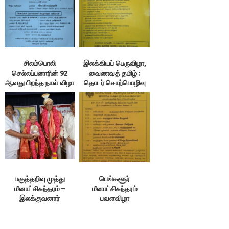
சிலம்பொலி
இலக்கியப் பெருவிழா,
செல்லப்பனாரின் 92
வைணவத் தமிழ் :
ஆவது பிறந்த நாள் விழா
தொடர் சொற்பொழிவு
பகுத்தறிவு முத்து
பெங்களூர்
மீனாட்சிசுந்தரம் –
மீனாட்சிசுந்தரம்
இலக்குவனார்
பவளவிழா
திருவள்ளுவன்
வாழ்த்தரங்கம்