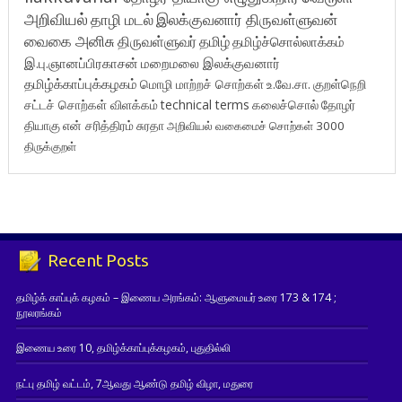
அறிவியல்
தாழி மடல்
இலக்குவனார் திருவள்ளுவன்
வைகை அனிசு
திருவள்ளுவர்
தமிழ்
தமிழ்ச்சொல்லாக்கம்
இ.பு.ஞானப்பிரகாசன்
மறைமலை இலக்குவனார்
தமிழ்க்காப்புக்கழகம்
மொழி மாற்றச் சொற்கள்
உ.வே.சா.
குறள்நெறி
சட்டச் சொற்கள் விளக்கம்
technical terms
கலைச்சொல்
தோழர்
தியாகு
என் சரித்திரம்
சுரதா
அறிவியல் வகைமைச் சொற்கள் 3000
திருக்குறள்
Recent Posts
தமிழ்க் காப்புக் கழகம் – இணைய அரங்கம்: ஆளுமையர் உரை 173 & 174 ;
நூலரங்கம்
இணைய உரை 10, தமிழ்க்காப்புக்கழகம், புதுதில்லி
நட்பு தமிழ் வட்டம், 7ஆவது ஆண்டு தமிழ் விழா, மதுரை