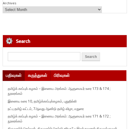
Archives
Search
பதிவுகள்
கருத்துகள்
பிரிவுகள்
தமிழ்க் காப்புக் கழகம் – இணைய அரங்கம்: ஆளுமையர் உரை 173 & 174 ;
நூலரங்கம்
இணைய உரை 10, தமிழ்க்காப்புக்கழகம், புதுதில்லி
நட்பு தமிழ் வட்டம், 7ஆவது ஆண்டு தமிழ் விழா, மதுரை
தமிழ்க் காப்புக் கழகம் – இணைய அரங்கம்: ஆளுமையர் உரை 171 & 172 ;
நூலரங்கம்
திருவளர்ச் செல்வன், திருவளர்ச் செல்வி சரியா? – இலக்குவனார் திருவள்ளுவன்