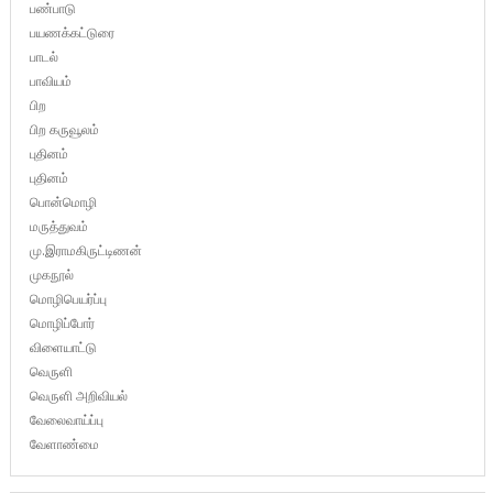
பண்பாடு
பயணக்கட்டுரை
பாடல்
பாவியம்
பிற
பிற கருவூலம்
புதினம்
புதினம்
பொன்மொழி
மருத்துவம்
மு.இராமகிருட்டிணன்
முகநூல்
மொழிபெயர்ப்பு
மொழிப்போர்
விளையாட்டு
வெருளி
வெருளி அறிவியல்
வேலைவாய்ப்பு
வேளாண்மை