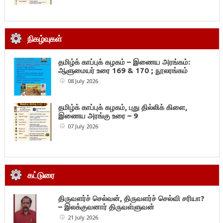
நிகழ்வுகள்
தமிழ்க் காப்புக் கழகம் – இணைய அரங்கம்:
ஆளுமையர் உரை 169 & 170 ; நூலரங்கம்
08 July 2026
தமிழ்க் காப்புக் கழகம், புது தில்லிக் கிளை,
இணைய அரங்கு உரை – 9
07 July 2026
கட்டுரை
திருவளர்ச் செல்வன், திருவளர்ச் செல்வி சரியா?
– இலக்குவனார் திருவள்ளுவன்
21 July 2026