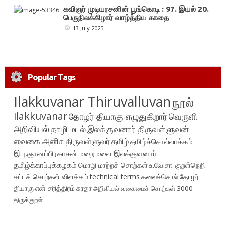
கவிஞர் முடியரசனின் பூங்கொடி : 97. இயல் 20.
பெருநிலக்கிழார் வாழ்த்திய காதை
13 July 2025
Popular Tags
Ilakkuvanar Thiruvalluvan
நூல்
ilakkuvanar
தோழர் தியாகு எழுதுகிறார்
வெருளி
அறிவியல்
தாழி மடல்
இலக்குவனார் திருவள்ளுவன்
வைகை அனிசு
திருவள்ளுவர்
தமிழ்
தமிழ்ச்சொல்லாக்கம்
இ.பு.ஞானப்பிரகாசன்
மறைமலை இலக்குவனார்
தமிழ்க்காப்புக்கழகம்
மொழி மாற்றச் சொற்கள்
உ.வே.சா.
குறள்நெறி
சட்டச் சொற்கள் விளக்கம்
technical terms
கலைச்சொல்
தோழர்
தியாகு
என் சரித்திரம்
சுரதா
அறிவியல் வகைமைச் சொற்கள் 3000
திருக்குறள்