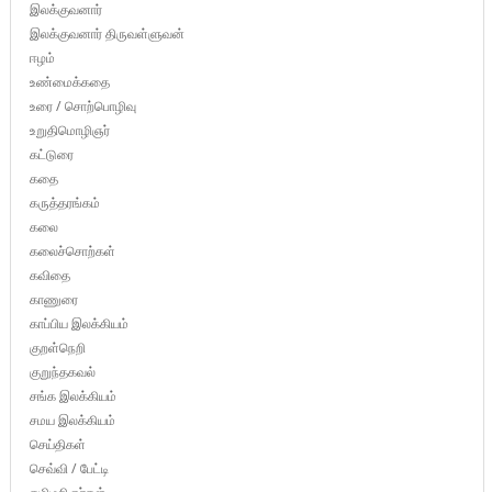
இலக்குவனார்
இலக்குவனார் திருவள்ளுவன்
ஈழம்
உண்மைக்கதை
உரை / சொற்பொழிவு
உறுதிமொழிஞர்
கட்டுரை
கதை
கருத்தரங்கம்
கலை
கலைச்சொற்கள்
கவிதை
காணுரை
காப்பிய இலக்கியம்
குறள்நெறி
குறுந்தகவல்
சங்க இலக்கியம்
சமய இலக்கியம்
செய்திகள்
செவ்வி / பேட்டி