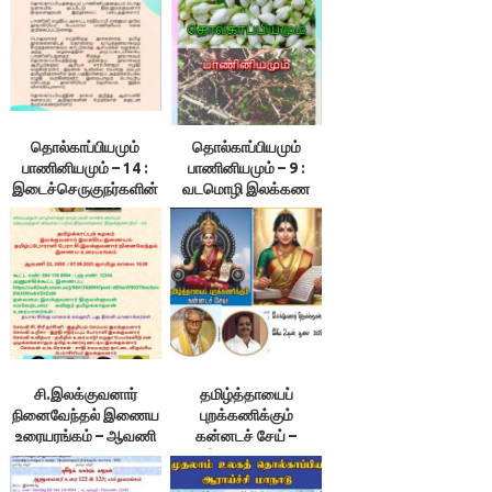
தொல்காப்பியமும்
தொல்காப்பியமும்
பாணினியமும் – 14 :
பாணினியமும் – 9 :
இடைச்செருகுநர்களின்
வடமொழி இலக்கண
தோல்விக்கான
நூலாசிரியர் அறுபத்து
காரணங்கள்-
நால்வர் என்னும் புரட்டு –
இலக்குவனார்
இலக்குவனார்
திருவள்ளுவன்
திருவள்ளுவன்
சி.இலக்குவனார்
தமிழ்த்தாயைப்
நினைவேந்தல் இணைய
புறக்கணிக்கும்
உரையரங்கம் – ஆவணி
கன்னடச் சேய் –
22, 2056 /
இலக்குவனார்
07.09.2025 ஞாயிறு
திருவள்ளுவன்