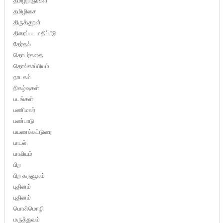
தமிழறிஞர்கள்
தமிழிசை
திருக்குறள்
திரைப்பட மதிப்பீடு
தேர்தல்
தொடர்கதை
தொல்காப்பியம்
நாடகம்
நிகழ்வுகள்
படங்கள்
பணிமலர்
பண்பாடு
பயணக்கட்டுரை
பாடல்
பாவியம்
பிற
பிற கருவூலம்
புதினம்
புதினம்
பொன்மொழி
மருத்துவம்