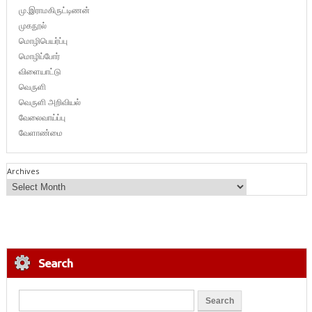
மு.இராமகிருட்டிணன்
முகநூல்
மொழிபெயர்ப்பு
மொழிப்போர்
விளையாட்டு
வெருளி
வெருளி அறிவியல்
வேலைவாய்ப்பு
வேளாண்மை
Archives
Search