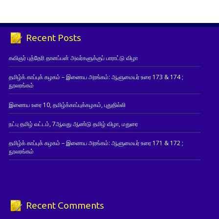
Recent Posts
கவிஞர் புத்தேரி தானப்பன் அவர்களுக்குப் பாராட்டு விழா
தமிழ்க் காப்புக் கழகம் – இணைய அரங்கம்: ஆளுமையர் உரை 173 & 174 ;
நூலரங்கம்
இணைய உரை 10, தமிழ்க்காப்புக்கழகம், புதுதில்லி
நட்பு தமிழ் வட்டம், 7ஆவது ஆண்டு தமிழ் விழா, மதுரை
தமிழ்க் காப்புக் கழகம் – இணைய அரங்கம்: ஆளுமையர் உரை 171 & 172 ;
நூலரங்கம்
Recent Comments