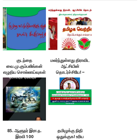
குடந்தை
மலர்ந்துள்ளது திராவிட
வை.மு.கும்பலிங்கன்
ஆட்சியின்
எழுதிய சொல்லாய்வுகள்
தொடர்ச்சியே! –
– நூலாய்வு: 1.
இலக்குவனார்
இலக்குவனார்
திருவள்ளுவன்
திருவள்ளுவன்
85. ஆளுநர் இரா.ந.
தமிழுக்கு நிதி
இரவி 100
ஒதுக்குக! உரிய