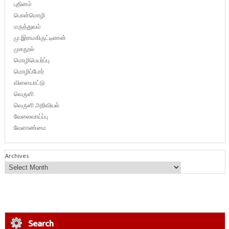
புதினம்
பொன்மொழி
மருத்துவம்
மு.இராமகிருட்டிணன்
முகநூல்
மொழிபெயர்ப்பு
மொழிப்போர்
விளையாட்டு
வெருளி
வெருளி அறிவியல்
வேலைவாய்ப்பு
வேளாண்மை
Archives
Search