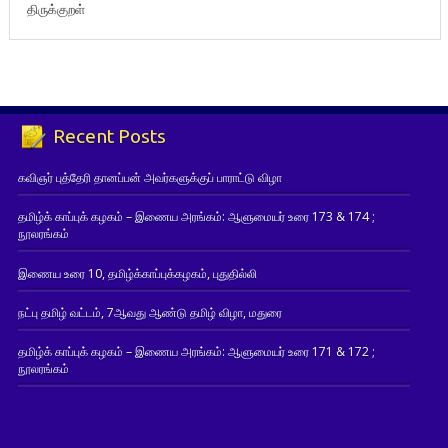
திருக்குறள்
Recent Posts
கவிஞர் புத்தேரி தானப்பன் அவர்களுக்குப் பாராட்டு விழா
தமிழ்க் காப்புக் கழகம் – இணைய அரங்கம்: ஆளுமையர் உரை 173 & 174 ;
நூலரங்கம்
இணைய உரை 10, தமிழ்க்காப்புக்கழகம், புதுதில்லி
நட்பு தமிழ் வட்டம், 7ஆவது ஆண்டு தமிழ் விழா, மதுரை
தமிழ்க் காப்புக் கழகம் – இணைய அரங்கம்: ஆளுமையர் உரை 171 & 172 ;
நூலரங்கம்