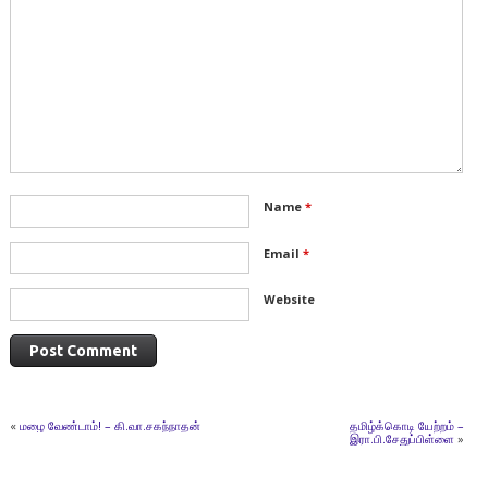
Name
*
Email
*
Website
«
மழை வேண்டாம்! – கி.வா.சகந்நாதன்
தமிழ்க்கொடி யேற்றம் –
இரா.பி.சேதுப்பிள்ளை
»