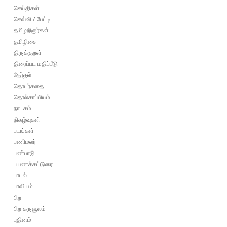
செய்திகள்
செவ்வி / பேட்டி
தமிழறிஞர்கள்
தமிழிசை
திருக்குறள்
திரைப்பட மதிப்பீடு
தேர்தல்
தொடர்கதை
தொல்காப்பியம்
நாடகம்
நிகழ்வுகள்
படங்கள்
பணிமலர்
பண்பாடு
பயணக்கட்டுரை
பாடல்
பாவியம்
பிற
பிற கருவூலம்
புதினம்