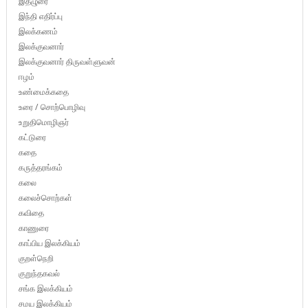
இதழுரை
இந்தி எதிர்ப்பு
இலக்கணம்
இலக்குவனார்
இலக்குவனார் திருவள்ளுவன்
ஈழம்
உண்மைக்கதை
உரை / சொற்பொழிவு
உறுதிமொழிஞர்
கட்டுரை
கதை
கருத்தரங்கம்
கலை
கலைச்சொற்கள்
கவிதை
காணுரை
காப்பிய இலக்கியம்
குறள்நெறி
குறுந்தகவல்
சங்க இலக்கியம்
சமய இலக்கியம்