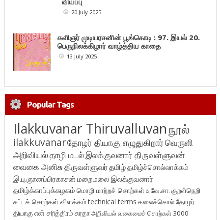
வியப்பு
20 July 2025
கவிஞர் முடியரசனின் பூங்கொடி : 97. இயல் 20.
பெருநிலக்கிழார் வாழ்த்திய காதை
13 July 2025
Popular Tags
Ilakkuvanar Thiruvalluvan
நூல்
ilakkuvanar
தோழர் தியாகு எழுதுகிறார்
வெருளி
அறிவியல்
தாழி மடல்
இலக்குவனார் திருவள்ளுவன்
வைகை அனிசு
திருவள்ளுவர்
தமிழ்
தமிழ்ச்சொல்லாக்கம்
இ.பு.ஞானப்பிரகாசன்
மறைமலை இலக்குவனார்
தமிழ்க்காப்புக்கழகம்
மொழி மாற்றச் சொற்கள்
உ.வே.சா.
குறள்நெறி
சட்டச் சொற்கள் விளக்கம்
technical terms
கலைச்சொல்
தோழர்
தியாகு
என் சரித்திரம்
சுரதா
அறிவியல் வகைமைச் சொற்கள் 3000