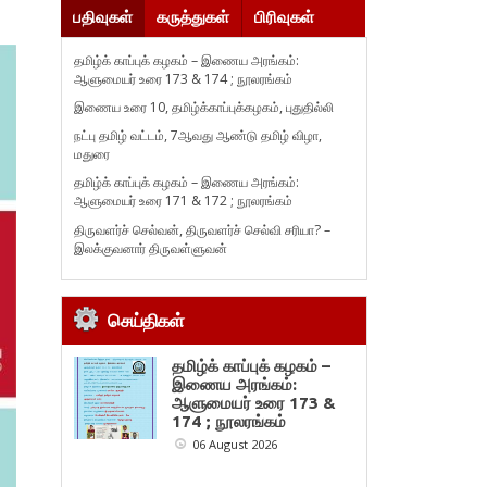
பதிவுகள்
கருத்துகள்
பிரிவுகள்
தமிழ்க் காப்புக் கழகம் – இணைய அரங்கம்:
ஆளுமையர் உரை 173 & 174 ; நூலரங்கம்
இணைய உரை 10, தமிழ்க்காப்புக்கழகம், புதுதில்லி
நட்பு தமிழ் வட்டம், 7ஆவது ஆண்டு தமிழ் விழா,
மதுரை
தமிழ்க் காப்புக் கழகம் – இணைய அரங்கம்:
ஆளுமையர் உரை 171 & 172 ; நூலரங்கம்
திருவளர்ச் செல்வன், திருவளர்ச் செல்வி சரியா? –
இலக்குவனார் திருவள்ளுவன்
செய்திகள்
தமிழ்க் காப்புக் கழகம் –
இணைய அரங்கம்:
ஆளுமையர் உரை 173 &
174 ; நூலரங்கம்
06 August 2026