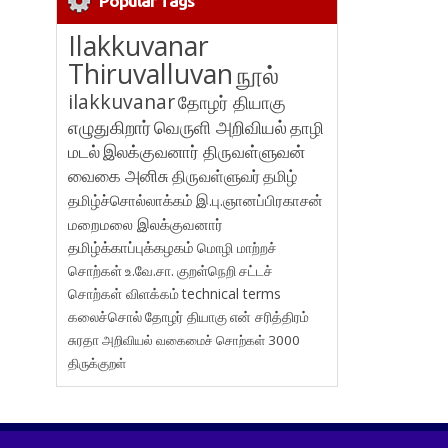
Popular Tags
Ilakkuvanar
Thiruvalluvan
நூல்
ilakkuvanar
தோழர் தியாகு
எழுதுகிறார்
வெருளி அறிவியல்
தாழி
மடல்
இலக்குவனார் திருவள்ளுவன்
வைகை அனிசு
திருவள்ளுவர்
தமிழ்
தமிழ்ச்சொல்லாக்கம்
இ.பு.ஞானப்பிரகாசன்
மறைமலை இலக்குவனார்
தமிழ்க்காப்புக்கழகம்
மொழி மாற்றச்
சொற்கள்
உ.வே.சா.
குறள்நெறி
சட்டச்
சொற்கள் விளக்கம்
technical terms
கலைச்சொல்
தோழர் தியாகு
என் சரித்திரம்
சுரதா
அறிவியல் வகைமைச் சொற்கள் 3000
திருக்குறள்