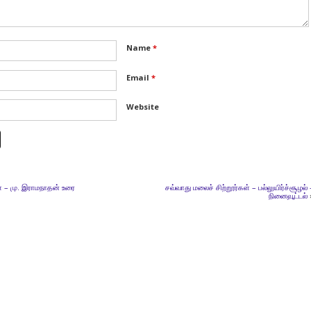
Name
*
Email
*
Website
ள் – மு. இராமநாதன் உரை
சவ்வாது மலைச் சிற்றூர்கள் – பல்லுயிர்ச்சூழல் 
நினைவூட்டல்