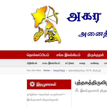
தொல்காப்பியம்
சங்க இலக்கியம்
திருக்குறள்
அறிவியல்
சமய இலக்கியம்
கட்டுரை
கதை
கவிதை
பா
You Are Here :
Home
»
அழைப்பிதழ்
»
புத்தகத்திருவிழா 2016, திருப்பூர்
புத்தகத்திருவிழ
இதழுரைகள்
இலக்குவனார் திரு
தமிழில்லா அறமன்றம் யாருக்காக? –
இலக்குவனார் திருவள்ளுவன்