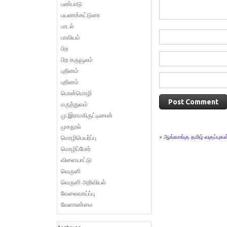
பண்பாடு
பயணக்கட்டுரை
பாடல்
பாவியம்
பிற
பிற கருவூலம்
புதினம்
புதினம்
பொன்மொழி
மருத்துவம்
மு.இராமகிருட்டிணன்
முகநூல்
«
ஆங்காங்கு தமிழ் வகுப்புக
மொழிபெயர்ப்பு
மொழிப்போர்
விளையாட்டு
வெருளி
வெருளி அறிவியல்
வேலைவாய்ப்பு
வேளாண்மை