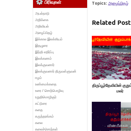
பிரிவுகள்
Topics:
அழைப்பிதழ்
அயல்நாடு
அறிக்கை
Related Post
அறிவியல்
அழைப்பிதழ்
இக்கால இலக்கியம்
இதழுரை
இந்தி எதிர்ப்பு
இலக்கணம்
இலக்குவனார்
இலக்குவனார் திருவள்ளுவன்
ஈழம்
உண்மைக்கதை
திருப்பூர்தேவியின் குறு
உரை / சொற்பொழிவு
மலர்
உறுதிமொழிஞர்
கட்டுரை
கதை
கருத்தரங்கம்
கலை
கலைச்சொற்கள்