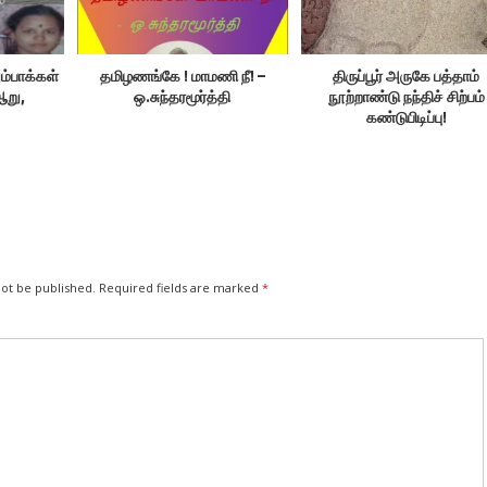
ும்பாக்கள்
தமிழணங்கே ! மாமணி நீ! –
திருப்பூர் அருகே பத்தாம்
ஆறு,
ஒ.சுந்தரமூர்த்தி
நூற்றாண்டு நந்திச் சிற்பம்
கண்டுபிடிப்பு!
not be published.
Required fields are marked
*