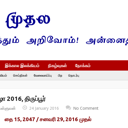
இக்கால இலக்கியம்
நிகழ்வுகள்
நோக்கம்
வியம்
செய்திகள்
வேலைவாய்ப்பு
பிற
தொடர்பு
ா 2016, திருப்பூர்
வள்ளுவன்
24 January 2016
No Comment
தை 15, 2047 / சனவரி 29, 2016 முதல்