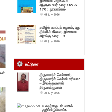
இணைய அரங்கம்:
ஆளுமையர் உரை 169 &
170 ; நூலரங்கம்
08 July 2026
தமிழ்க் காப்புக் கழகம், புது
தில்லிக் கிளை, இணைய
அரங்கு உரை – 9
07 July 2026
கட்டுரை
்கள்
திருவளர்ச் செல்வன்,
திருவளர்ச் செல்வி சரியா?
– இலக்குவனார்
திருவள்ளுவன்
21 July 2026
ல கரத்தை rh எனக்
குறிப்பிடுவோம்!-