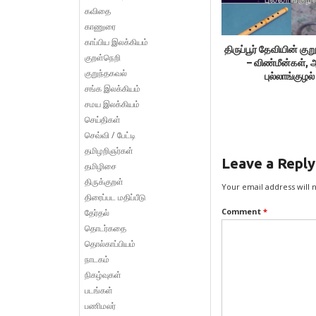
கவிதை
காணுரை
காப்பிய இலக்கியம்
திருப்பூர் தேவியின் குற
குறள்நெறி
– விண்மீன்கள், 
குறுந்தகவல்
புல்லாங்குழல்
சங்க இலக்கியம்
சமய இலக்கியம்
செய்திகள்
செவ்வி / பேட்டி
தமிழறிஞர்கள்
Leave a Reply
தமிழிசை
திருக்குறள்
Your email address will 
திரைப்பட மதிப்பீடு
Comment
*
தேர்தல்
தொடர்கதை
தொல்காப்பியம்
நாடகம்
நிகழ்வுகள்
படங்கள்
பணிமலர்