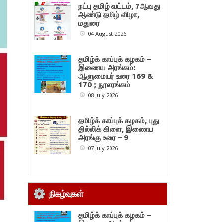
நட்பு தமிழ் வட்டம், 7ஆவது
ஆண்டு தமிழ் விழா,
மதுரை
04 August 2026
தமிழ்க் காப்புக் கழகம் –
இணைய அரங்கம்:
ஆளுமையர் உரை 169 &
170 ; நூலரங்கம்
08 July 2026
தமிழ்க் காப்புக் கழகம், புது
தில்லிக் கிளை, இணைய
அரங்கு உரை – 9
07 July 2026
நிகழ்வுகள்
தமிழ்க் காப்புக் கழகம் –