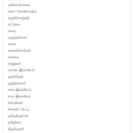
உண்மைக்கதை
உரை / சொற்பொழிவு
உறுதிமொழிஞர்
கட்டுரை
கதை
கருத்தரங்கம்
கலை
கலைச்சொற்கள்
கவிதை
காணுரை
காப்பிய இலக்கியம்
குறள்நெறி
குறுந்தகவல்
சங்க இலக்கியம்
சமய இலக்கியம்
செய்திகள்
செவ்வி / பேட்டி
தமிழறிஞர்கள்
தமிழிசை
திருக்குறள்