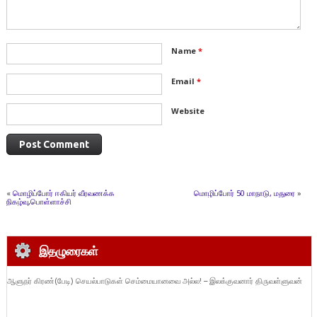
Name
*
Email
*
Website
«
மொழிப்போர் ஈகியர் வீரவணக்க
மொழிப்போர் 50 மாநாடு, மதுரை
»
நிகழ்வு,பொள்ளாச்சி
இதழுரைகள்
ஆளுநர் கிரண்(பேடி) செயல்பாடுகள் செம்மையானவை அல்ல! – இலக்குவனார் திருவள்ளுவன்