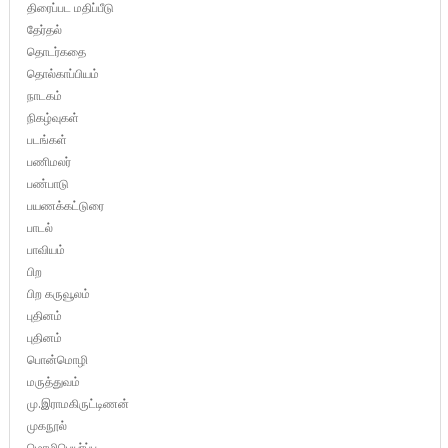
திரைப்பட மதிப்பீடு
தேர்தல்
தொடர்கதை
தொல்காப்பியம்
நாடகம்
நிகழ்வுகள்
படங்கள்
பணிமலர்
பண்பாடு
பயணக்கட்டுரை
பாடல்
பாவியம்
பிற
பிற கருவூலம்
புதினம்
புதினம்
பொன்மொழி
மருத்துவம்
மு.இராமகிருட்டிணன்
முகநூல்
மொழிபெயர்ப்பு