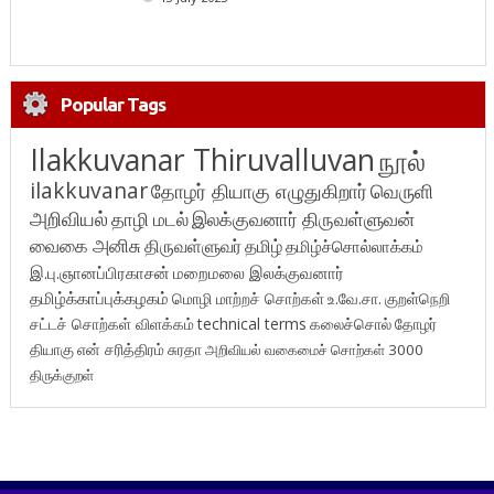
Popular Tags
Ilakkuvanar Thiruvalluvan
நூல்
ilakkuvanar
தோழர் தியாகு எழுதுகிறார்
வெருளி
அறிவியல்
தாழி மடல்
இலக்குவனார் திருவள்ளுவன்
வைகை அனிசு
திருவள்ளுவர்
தமிழ்
தமிழ்ச்சொல்லாக்கம்
இ.பு.ஞானப்பிரகாசன்
மறைமலை இலக்குவனார்
தமிழ்க்காப்புக்கழகம்
மொழி மாற்றச் சொற்கள்
உ.வே.சா.
குறள்நெறி
சட்டச் சொற்கள் விளக்கம்
technical terms
கலைச்சொல்
தோழர்
தியாகு
என் சரித்திரம்
சுரதா
அறிவியல் வகைமைச் சொற்கள் 3000
திருக்குறள்