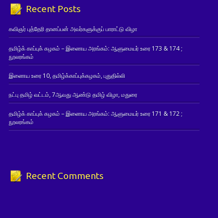
Recent Posts
கவிஞர் புத்தேரி தானப்பன் அவர்களுக்குப் பாராட்டு விழா
தமிழ்க் காப்புக் கழகம் – இணைய அரங்கம்: ஆளுமையர் உரை 173 & 174 ;
நூலரங்கம்
இணைய உரை 10, தமிழ்க்காப்புக்கழகம், புதுதில்லி
நட்பு தமிழ் வட்டம், 7ஆவது ஆண்டு தமிழ் விழா, மதுரை
தமிழ்க் காப்புக் கழகம் – இணைய அரங்கம்: ஆளுமையர் உரை 171 & 172 ;
நூலரங்கம்
Recent Comments