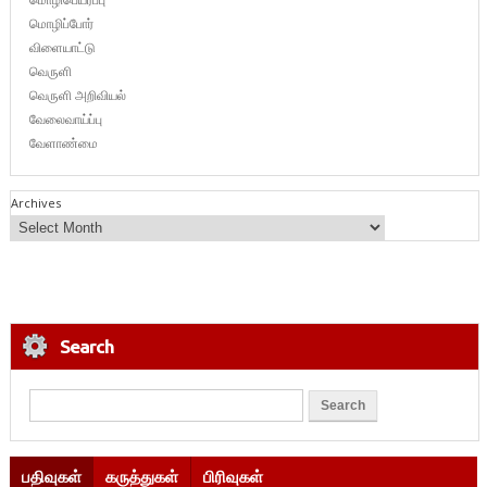
மொழிப்போர்
விளையாட்டு
வெருளி
வெருளி அறிவியல்
வேலைவாய்ப்பு
வேளாண்மை
Archives
Search
பதிவுகள்
கருத்துகள்
பிரிவுகள்