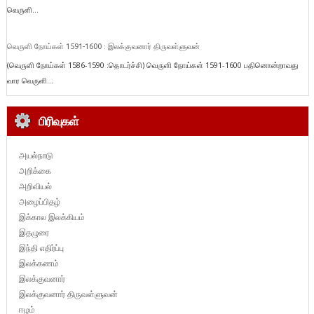
வெருளி...
வெருளி நோய்கள் 1591-1600 : இலக்குவனார் திருவள்ளுவன்
(வெருளி நோய்கள் 1586-1590 :தொடர்ச்சி) வெருளி நோய்கள் 1591-1600 பதினொன்றாவது
வார வெருளி...
பிரிவுகள்
அயல்நாடு
அறிக்கை
அறிவியல்
அழைப்பிதழ்
இக்கால இலக்கியம்
இதழுரை
இந்தி எதிர்ப்பு
இலக்கணம்
இலக்குவனார்
இலக்குவனார் திருவள்ளுவன்
ஈழம்