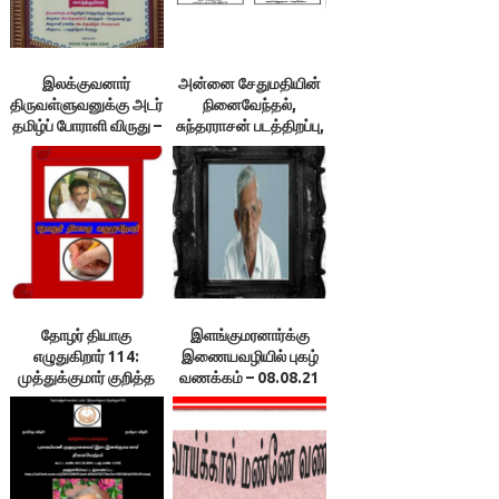
இலக்குவனார்
அன்னை சேதுமதியின்
திருவள்ளுவனுக்கு அடர்
நினைவேந்தல்,
தமிழ்ப் போராளி விருது –
சுந்தரராசன் படத்திறப்பு,
பெருங்கவிக்கோ
தமிழ்த்
அளித்தார்
தொண்டறத்தாருக்குப்
பாராட்டு
தோழர் தியாகு
இளங்குமரனார்க்கு
எழுதுகிறார் 114:
இணையவழியில் புகழ்
முத்துக்குமார் குறித்த
வணக்கம் – 08.08.21
கலைவேலு கட்டுரை
காலை 10.00